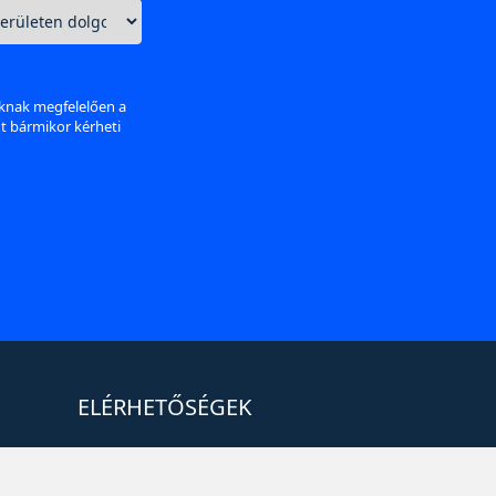
aknak megfelelően a
nt bármikor kérheti
ELÉRHETŐSÉGEK
+36 1 880 7600