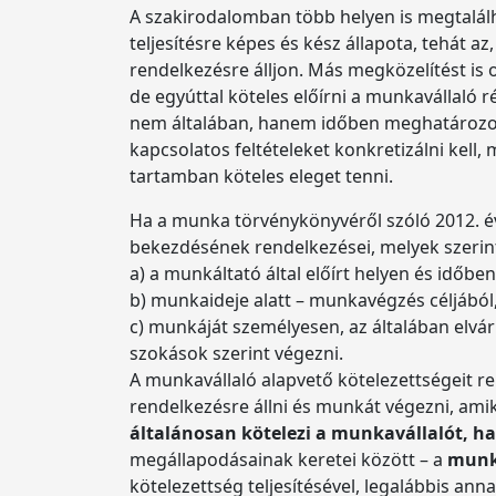
A szakirodalomban több helyen is megtalálha
teljesítésre képes és kész állapota, tehát 
rendelkezésre álljon. Más megközelítést is 
de egyúttal köteles előírni a munkavállaló 
nem általában, hanem időben meghatározott f
kapcsolatos feltételeket konkretizálni kell
tartamban köteles eleget tenni.
Ha a munka törvénykönyvéről szóló 2012. évi 
bekezdésének rendelkezései, melyek szerin
a) a munkáltató által előírt helyen és időb
b) munkaideje alatt – munkavégzés céljából
c) munkáját személyesen, az általában elvá
szokások szerint végezni.
A munkavállaló alapvető kötelezettségeit re
rendelkezésre állni és munkát végezni, amik
általánosan kötelezi a munkavállalót,
megállapodásainak keretei között – a
munká
kötelezettség teljesítésével, legalábbis anna