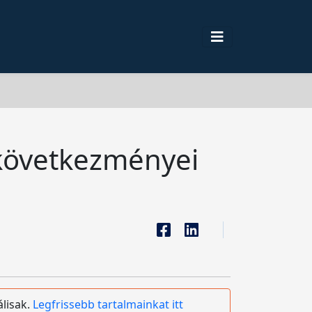
következményei
álisak.
Legfrissebb tartalmainkat itt