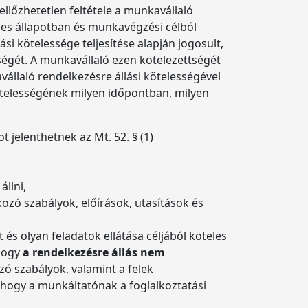
llőzhetetlen feltétele a munkavállaló
épes állapotban és munkavégzési célból
i kötelessége teljesítése alapján jogosult,
ségét. A munkavállaló ezen kötelezettségét
állaló rendelkezésre állási kötelességével
kötelességének milyen időpontban, milyen
 jelenthetnek az Mt. 52. § (1)
llni,
zó szabályok, előírások, utasítások és
és olyan feladatok ellátása céljából köteles
 hogy
a rendelkezésre állás nem
ó szabályok, valamint a felek
, hogy a munkáltatónak a foglalkoztatási