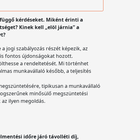
függő kérdéseket. Miként érinti a
get? Kinek kell „elöl járnia” a
yt?
 jogi szabályozás részét képezik, az
 is fontos újdonságokat hozott.
thesse a rendeltetését. Mi történhet
lmas munkavállaló később, a teljesítés
egszüntetésére, tipikusan a munkavállaló
 jogszerűnek minősülő megszüntetési
k az ilyen megoldás.
entési időre járó távolléti díj,