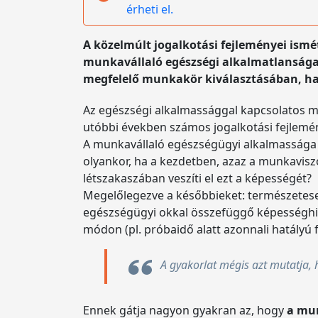
érheti el.
A közelmúlt jogalkotási fejleményei ismé
munkavállaló egészségi alkalmatlansága a
megfelelő munkakör kiválasztásában, ha
Az egészségi alkalmassággal kapcsolatos m
utóbbi években számos jogalkotási fejlemény
A munkavállaló egészségügyi alkalmassága e
olyankor, ha a kezdetben, azaz a munkavisz
létszakaszában veszíti el ezt a képességét?
Megelőlegezve a későbbieket: természetes
egészségügyi okkal összefüggő képességhiá
módon (pl. próbaidő alatt azonnali hatályú 
A gyakorlat mégis azt mutatja, 
Ennek gátja nagyon gyakran az, hogy
a mun