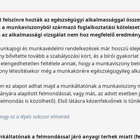
t felszínre hozták az egészségügyi alkalmassággal össze
 munkaviszonyból származó foglalkoztatási kötelezettsé
 az alkalmassági vizsgálat nem hoz megfelelő eredmén
unkajogi és munkavédelmi rendelkezések már hosszú ideje a
 bővítette tovább a szabályozási kört, és a bírói gyakorlat
lengedhetetlen feltétele annak, hogy a munkaviszony betöl
ony létesítésekor még a munkakörére egészségügyileg alka
en ez alapot adhat majd a munkáltatónak a munkaviszony m
nyára alapított felmondással, vagy más, az adott esetben
felmondás is közölhető). Első látásra kézenfekvőnek is tűni
hogy ez a lépés sokszor elmarad.
káltatónak a felmondással járó anyagi terhek miatt (felm