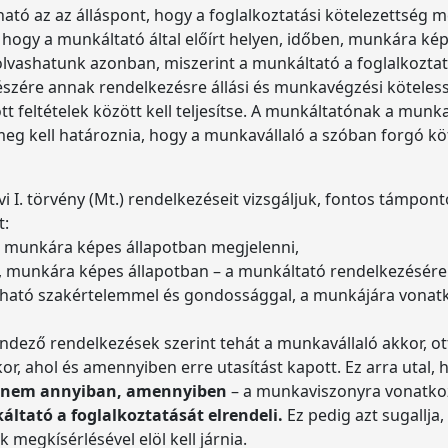
tó az az álláspont, hogy a foglalkoztatási kötelezettség me
az, hogy a munkáltató által előírt helyen, időben, munkára k
olvashatunk azonban, miszerint a munkáltató a foglalkoztatás
részére annak rendelkezésre állási és munkavégzési köteles
eltételek között kell teljesítse. A munkáltatónak a munkav
, meg kell határoznia, hogy a munkavállaló a szóban forgó 
I. törvény (Mt.) rendelkezéseit vizsgáljuk, fontos támpontot
t:
en munkára képes állapotban megjelenni,
, munkára képes állapotban – a munkáltató rendelkezésére á
rható szakértelemmel és gondossággal, a munkájára vonatko
ndező rendelkezések szerint tehát a munkavállaló akkor, ott 
or, ahol és amennyiben erre utasítást kapott. Ez arra utal,
 hanem annyiban, amennyiben
– a munkaviszonyra vonatkoz
ltató a foglalkoztatását elrendeli.
Ez pedig azt sugallja
k megkísérlésével elöl kell járnia.