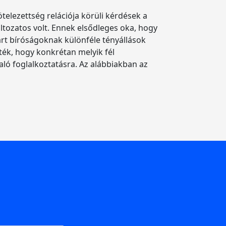
ötelezettség relációja körüli kérdések a
ltozatos volt. Ennek elsődleges oka, hogy
árt bíróságoknak különféle tényállások
ték, hogy konkrétan melyik fél
ló foglalkoztatásra. Az alábbiakban az