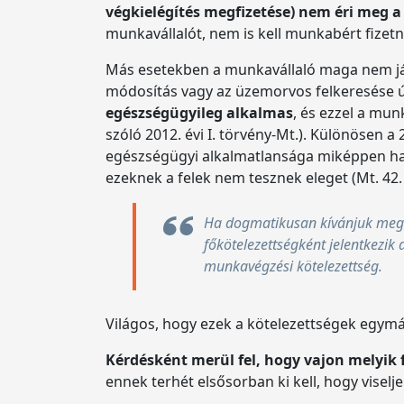
végkielégítés megfizetése) nem éri meg 
munkavállalót, nem is kell munkabért fize
Más esetekben a munkavállaló maga nem jár 
módosítás vagy az üzemorvos felkeresése út
egészségügyileg alkalmas
, és ezzel a mu
szóló 2012. évi I. törvény-Mt.). Különösen a
egészségügyi alkalmatlansága miképpen hat k
ezeknek a felek nem tesznek eleget (Mt. 42.
Ha dogmatikusan kívánjuk megköz
főkötelezettségként jelentkezik 
munkavégzési kötelezettség.
Világos, hogy ezek a kötelezettségek egymá
Kérdésként merül fel, hogy vajon melyik fé
ennek terhét elsősorban ki kell, hogy viselj