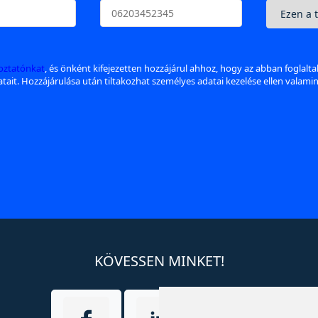
koztatónkat
, és önként kifejezetten hozzájárul ahhoz, hogy az abban foglalt
datait. Hozzájárulása után tiltakozhat személyes adatai kezelése ellen valami
KÖVESSEN MINKET!