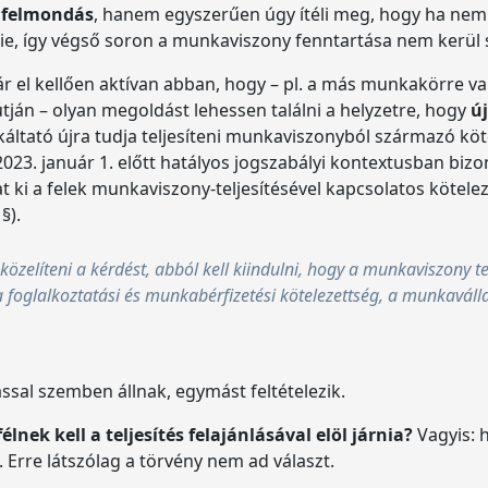
a felmondás
, hanem egyszerűen úgy ítéli meg, hogy ha nem
tnie, így végső soron a munkaviszony fenntartása nem kerü
el kellően aktívan abban, hogy – pl. a más munkakörre va
ján – olyan megoldást lehessen találni a helyzetre, hogy
ú
nkáltató újra tudja teljesíteni munkaviszonyból származó kö
 2023. január 1. előtt hatályos jogszabályi kontextusban biz
i a felek munkaviszony-teljesítésével kapcsolatos kötelezet
 §).
elíteni a kérdést, abból kell kiindulni, hogy a munkaviszony te
a foglalkoztatási és munkabérfizetési kötelezettség, a munkaválla
ssal szemben állnak, egymást feltételezik.
lnek kell a teljesítés felajánlásával elöl járnia?
Vagyis: h
e. Erre látszólag a törvény nem ad választ.