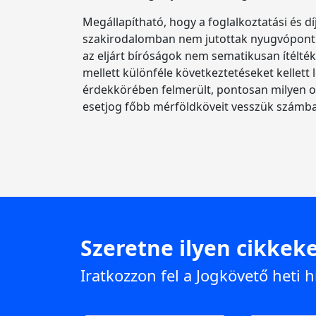
Megállapítható, hogy a foglalkoztatási és dí
szakirodalomban nem jutottak nyugvópontra.
az eljárt bíróságok nem sematikusan ítélté
mellett különféle következtetéseket kellet
érdekkörében felmerült, pontosan milyen ok
esetjog főbb mérföldköveit vesszük számba
Szeretne ilyen cikkeke
Iratkozzon fel a Jogkövető heti h