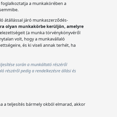
 foglalkoztatja a munkakörében a
l semmibe.
ló átállással járó munkaszerződés-
jra olyan munkakörbe kerüljön, amelyre
telezettségeit (a munka törvénykönyvéről
onytalan volt, hogy a munkavállaló
tségeire, és ki viseli annak terhét, ha
ljesítése során a munkáltató részéről
ló részéről pedig a rendelkezésre állási és
a a teljesítés bármely okból elmarad, akkor