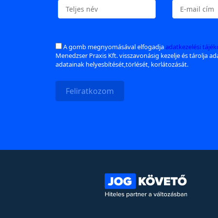
A gomb megnyomásával elfogadja
adatkezelési tájé
Menedzser Praxis Kft. visszavonásig kezelje és tárolja a
adatainak helyesbítését,törlését, korlátozását.
Feliratkozom