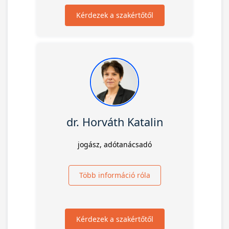
Kérdezek a szakértőtől
dr. Horváth Katalin
jogász, adótanácsadó
Több információ róla
Kérdezek a szakértőtől