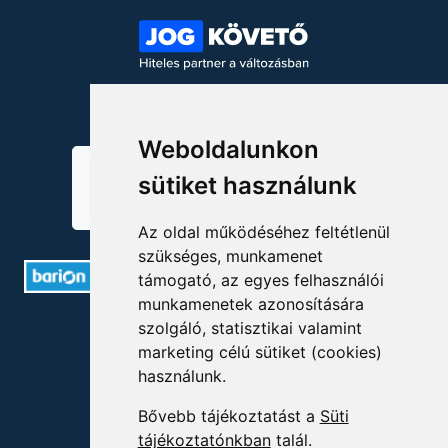
KÖVESSEN MINKET!
Weboldalunkon
sütiket használunk
Az oldal működéséhez feltétlenül
szükséges, munkamenet
támogató, az egyes felhasználói
munkamenetek azonosítására
ELÉRHETŐSÉGEK
szolgáló, statisztikai valamint
marketing célú sütiket (cookies)
+36 1 880 7600
használunk.
info@mprx.hu
Bővebb tájékoztatást a
Süti
tájékoztatónkban
talál.