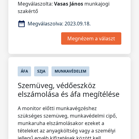
Megválaszolta:
Vasas János
munkajogi
szakértő
Megválaszolva:
2023.09.18.
Megnézem a választ
ÁFA
SZJA
MUNKAVÉDELEM
Szemüveg, védőeszköz
elszámolása és áfa megítélése
A monitor előtti munkavégzéshez
szükséges szemüveg, munkavédelmi cipő,
munkaruha elszámolásakor ezeket a
tételeket az anyagköltség vagy a személyi
jellegű egyéb kifizetések között kell