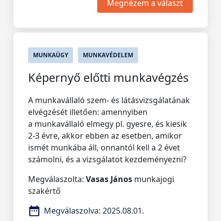
Megnézem a választ
MUNKAÜGY
MUNKAVÉDELEM
Képernyő előtti munkavégzés
A munkavállaló szem- és látásvizsgálatának
elvégzését illetően: amennyiben
a munkavállaló elmegy pl. gyesre, és kiesik
2-3 évre, akkor ebben az esetben, amikor
ismét munkába áll, onnantól kell a 2 évet
számolni, és a vizsgálatot kezdeményezni?
Megválaszolta:
Vasas János
munkajogi
szakértő
Megválaszolva:
2025.08.01.