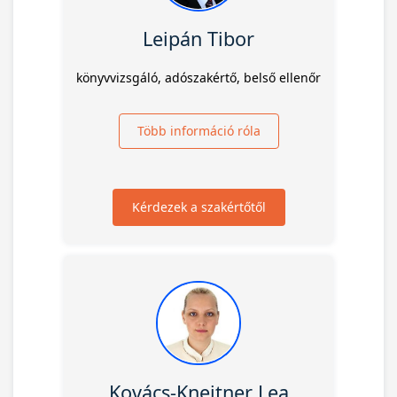
Leipán Tibor
könyvvizsgáló, adószakértő, belső ellenőr
Több információ róla
Kérdezek a szakértőtől
Kovács-Kneitner Lea