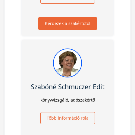
Kérdezek a szakértőtől
Szabóné Schmuczer Edit
könyvvizsgáló, adószakértő
Több információ róla