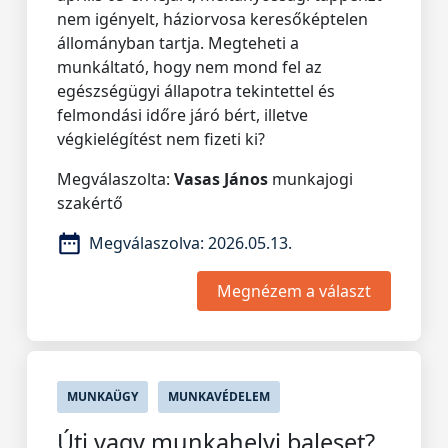
nem igényelt, háziorvosa keresőképtelen
állományban tartja. Megteheti a
munkáltató, hogy nem mond fel az
egészségügyi állapotra tekintettel és
felmondási időre járó bért, illetve
végkielégítést nem fizeti ki?
Megválaszolta:
Vasas János
munkajogi
szakértő
Megválaszolva:
2026.05.13.
Megnézem a választ
MUNKAÜGY
MUNKAVÉDELEM
Úti vagy munkahelyi baleset?