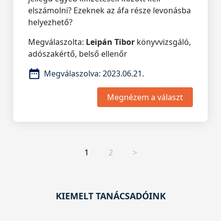
elszámolni? Ezeknek az áfa része levonásba
helyezhető?
Megválaszolta:
Leipán Tibor
könyvvizsgáló,
adószakértő, belső ellenőr
Megválaszolva:
2023.06.21.
Megnézem a választ
1
2
>
KIEMELT TANÁCSADÓINK