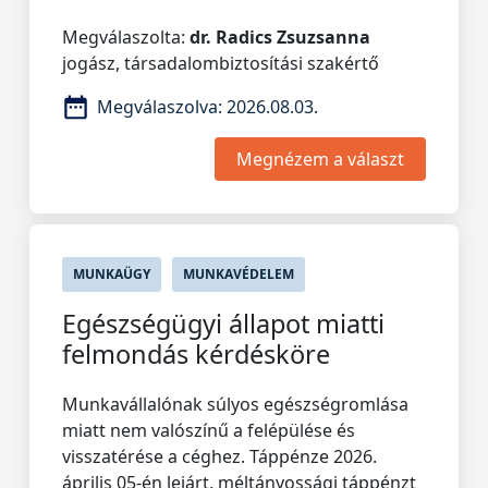
Megválaszolta:
dr. Radics Zsuzsanna
jogász, társadalombiztosítási szakértő
Megválaszolva:
2026.08.03.
Megnézem a választ
MUNKAÜGY
MUNKAVÉDELEM
Egészségügyi állapot miatti
felmondás kérdésköre
Munkavállalónak súlyos egészségromlása
miatt nem valószínű a felépülése és
visszatérése a céghez. Táppénze 2026.
április 05-én lejárt, méltányossági táppénzt