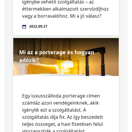
igénybe vehető szolgáltatás – az
éttermekben alkalmazott szervízdíjhoz
vagy a borravalóhoz. Mi a jó válasz?
2022.09.27.
Mi az a porterage és hogyan
adózik?
Egy luxusszálloda porterage címen
számláz azon vendégeinknek, akik
igénylik ezt a szolgáltatást. A
szolgáltatás díja fix. Az így beszedett
teljes összeget, a havi fizetésen felül
visszaosztják a szolgáltatást