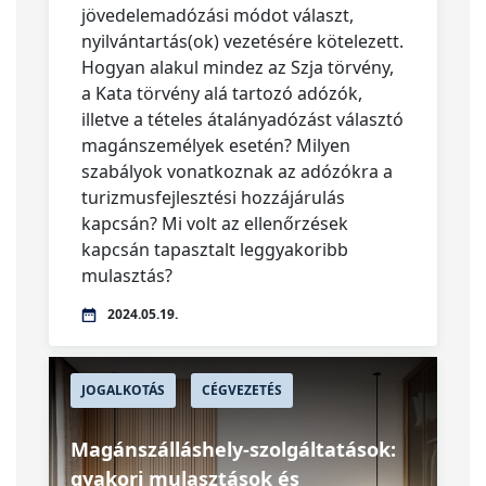
jövedelemadózási módot választ,
nyilvántartás(ok) vezetésére kötelezett.
Hogyan alakul mindez az Szja törvény,
a Kata törvény alá tartozó adózók,
illetve a tételes átalányadózást választó
magánszemélyek esetén? Milyen
szabályok vonatkoznak az adózókra a
turizmusfejlesztési hozzájárulás
kapcsán? Mi volt az ellenőrzések
kapcsán tapasztalt leggyakoribb
mulasztás?
2024.05.19.
JOGALKOTÁS
CÉGVEZETÉS
Magánszálláshely-szolgáltatások:
gyakori mulasztások és