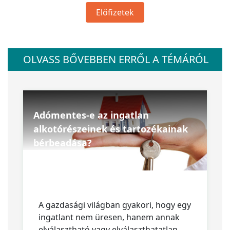
Előfizetek
OLVASS BŐVEBBEN ERRŐL A TÉMÁRÓL
Adómentes-e az ingatlan
alkotórészeinek és tartozékainak
bérbeadása?
A gazdasági világban gyakori, hogy egy
ingatlant nem üresen, hanem annak
elválasztható vagy elválaszthatatlan