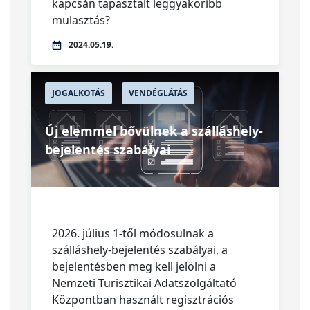
kapcsán tapasztalt leggyakoribb
mulasztás?
2024.05.19.
JOGALKOTÁS
VENDÉGLÁTÁS
Új elemmel bővülnek a szálláshely-
bejelentés szabályai
2026. július 1-től módosulnak a
szálláshely-bejelentés szabályai, a
bejelentésben meg kell jelölni a
Nemzeti Turisztikai Adatszolgáltató
Központban használt regisztrációs