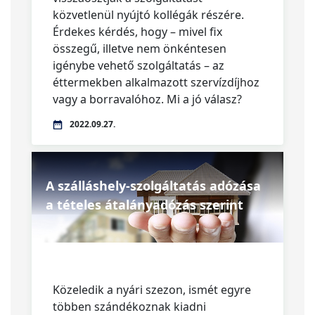
közvetlenül nyújtó kollégák részére.
Érdekes kérdés, hogy – mivel fix
összegű, illetve nem önkéntesen
igénybe vehető szolgáltatás – az
éttermekben alkalmazott szervízdíjhoz
vagy a borravalóhoz. Mi a jó válasz?
2022.09.27.
A szálláshely-szolgáltatás adózása
a tételes átalányadózás szerint
Közeledik a nyári szezon, ismét egyre
többen szándékoznak kiadni