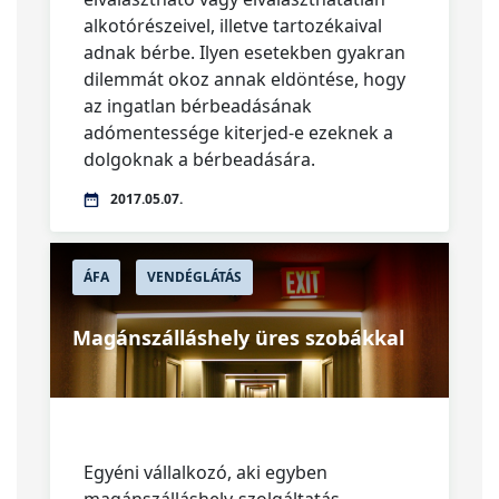
alkotórészeivel, illetve tartozékaival
adnak bérbe. Ilyen esetekben gyakran
dilemmát okoz annak eldöntése, hogy
az ingatlan bérbeadásának
adómentessége kiterjed-e ezeknek a
dolgoknak a bérbeadására.
2017.05.07.
ÁFA
VENDÉGLÁTÁS
Magánszálláshely üres szobákkal
Egyéni vállalkozó, aki egyben