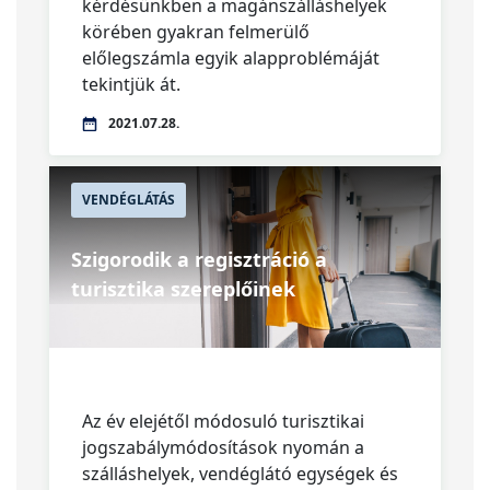
kérdésünkben a magánszálláshelyek
körében gyakran felmerülő
előlegszámla egyik alapproblémáját
tekintjük át.
2021.07.28.
VENDÉGLÁTÁS
Szigorodik a regisztráció a
turisztika szereplőinek
Az év elejétől módosuló turisztikai
jogszabálymódosítások nyomán a
szálláshelyek, vendéglátó egységek és