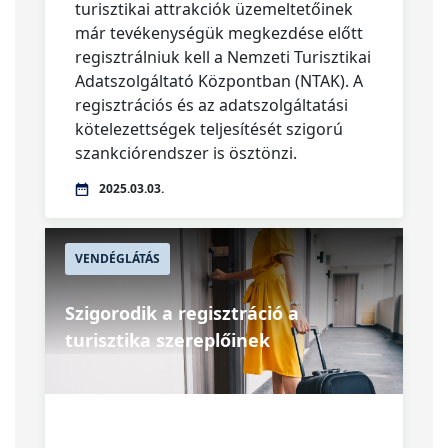
turisztikai attrakciók üzemeltetőinek
már tevékenységük megkezdése előtt
regisztrálniuk kell a Nemzeti Turisztikai
Adatszolgáltató Központban (NTAK). A
regisztrációs és az adatszolgáltatási
kötelezettségek teljesítését szigorú
szankciórendszer is ösztönzi.
2025.03.03.
VENDÉGLÁTÁS
Szigorodik a regisztráció a
turisztika szereplőinek