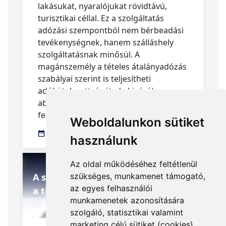
lakásukat, nyaralójukat rövidtávú,
turisztikai céllal. Ez a szolgáltatás
adózási szempontból nem bérbeadási
tevékenységnek, hanem szálláshely
szolgáltatásnak minősül. A
magánszemély a tételes átalányadózás
szabályai szerint is teljesítheti
adókötelezettségét, de kizárólag
abban az esetben, ha a törvényi
feltételeknek megfelel.
Weboldalunkon sütiket
2017.06.13.
használunk
Az oldal működéséhez feltétlenül
szükséges, munkamenet támogató,
A szálláshely-szolgáltatás adózása
az egyes felhasználói
a tételes átalányadózás szerint
munkamenetek azonosítására
szolgáló, statisztikai valamint
marketing célú sütiket (cookies)