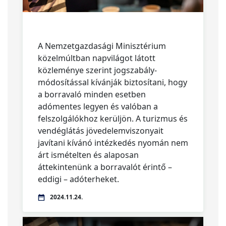
A Nemzetgazdasági Minisztérium
közelmúltban napvilágot látott
közleménye szerint jogszabály-
módosítással kívánják biztosítani, hogy
a borravaló minden esetben
adómentes legyen és valóban a
felszolgálókhoz kerüljön. A turizmus és
vendéglátás jövedelemviszonyait
javítani kívánó intézkedés nyomán nem
árt ismételten és alaposan
áttekintenünk a borravalót érintő –
eddigi – adóterheket.
2024.11.24.