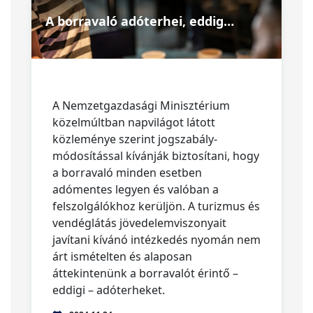
A borravaló adóterhei, eddig…
A Nemzetgazdasági Minisztérium
közelmúltban napvilágot látott
közleménye szerint jogszabály-
módosítással kívánják biztosítani, hogy
a borravaló minden esetben
adómentes legyen és valóban a
felszolgálókhoz kerüljön. A turizmus és
vendéglátás jövedelemviszonyait
javítani kívánó intézkedés nyomán nem
árt ismételten és alaposan
áttekintenünk a borravalót érintő –
eddigi – adóterheket.