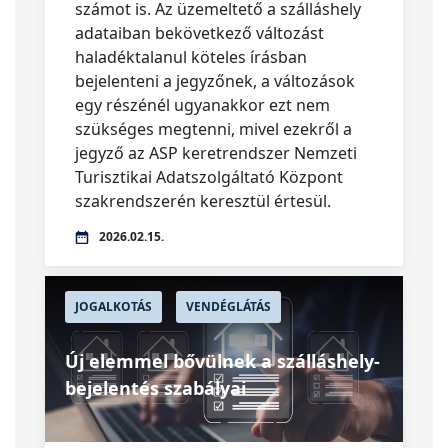
számot is. Az üzemeltető a szálláshely
adataiban bekövetkező változást
haladéktalanul köteles írásban
bejelenteni a jegyzőnek, a változások
egy részénél ugyanakkor ezt nem
szükséges megtenni, mivel ezekről a
jegyző az ASP keretrendszer Nemzeti
Turisztikai Adatszolgáltató Központ
szakrendszerén keresztül értesül.
2026.02.15.
JOGALKOTÁS
VENDÉGLÁTÁS
Új elemmel bővülnek a szálláshely-
bejelentés szabályai