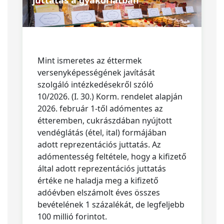
juttatás a gyakorlatban
Mint ismeretes az éttermek
versenyképességének javítását
szolgáló intézkedésekről szóló
10/2026. (I. 30.) Korm. rendelet alapján
2026. február 1-től adómentes az
étteremben, cukrászdában nyújtott
vendéglátás (étel, ital) formájában
adott reprezentációs juttatás. Az
adómentesség feltétele, hogy a kifizető
által adott reprezentációs juttatás
értéke ne haladja meg a kifizető
adóévben elszámolt éves összes
bevételének 1 százalékát, de legfeljebb
100 millió forintot.