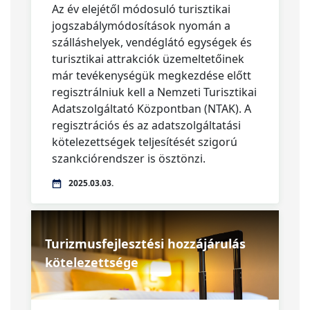
Az év elejétől módosuló turisztikai
jogszabálymódosítások nyomán a
szálláshelyek, vendéglátó egységek és
turisztikai attrakciók üzemeltetőinek
már tevékenységük megkezdése előtt
regisztrálniuk kell a Nemzeti Turisztikai
Adatszolgáltató Központban (NTAK). A
regisztrációs és az adatszolgáltatási
kötelezettségek teljesítését szigorú
szankciórendszer is ösztönzi.
2025.03.03.
Turizmusfejlesztési hozzájárulás
kötelezettsége