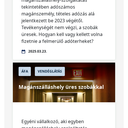
magánszálláshely-szolgáltatás
tekintetében adószámos
magánszemély, tételes adózás alá
jelentkezett be 2023 végétől.
Tevékenységét nem végzi, a szobák
üresek. Hogyan kell vagy kellett volna
fizetnie a felmerülő adóterheket?
2025.03.23.
ÁFA
VENDÉGLÁTÁS
Magánszálláshely üres szobákkal
Egyéni vállalkozó, aki egyben