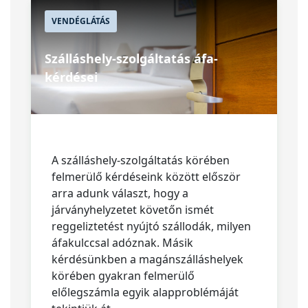
VENDÉGLÁTÁS
Szálláshely-szolgáltatás áfa-
kérdései
A szálláshely-szolgáltatás körében
felmerülő kérdéseink között először
arra adunk választ, hogy a
járványhelyzetet követőn ismét
reggeliztetést nyújtó szállodák, milyen
áfakulccsal adóznak. Másik
kérdésünkben a magánszálláshelyek
körében gyakran felmerülő
előlegszámla egyik alapproblémáját