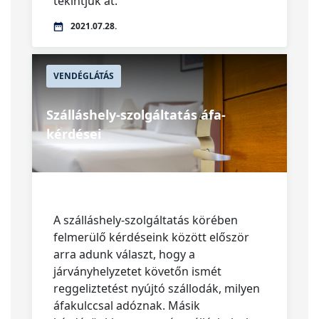
tekintjük át.
2021.07.28.
VENDÉGLÁTÁS
Szálláshely-szolgáltatás áfa-
kérdései
A szálláshely-szolgáltatás körében
felmerülő kérdéseink között először
arra adunk választ, hogy a
járványhelyzetet követőn ismét
reggeliztetést nyújtó szállodák, milyen
áfakulccsal adóznak. Másik