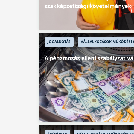
szakképzettségi követelmények
JOGALKOTÁS
VÁLLALKOZÁSOK MŰKÖDÉSI 
A pénzmosás elleni szabályzat vá