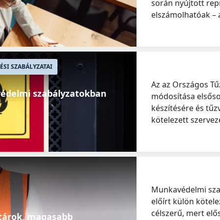
során nyújtott rep
elszámolhatóak – a
SI SZABÁLYZATAI
Az az Országos Tűz
zvédelmi szabályzatokban
módosítása elsőso
készítésére és tű
kötelezett szerveze
Munkavédelmi szabá
előírt külön kötele
célszerű, mert el
tárok, magasabb