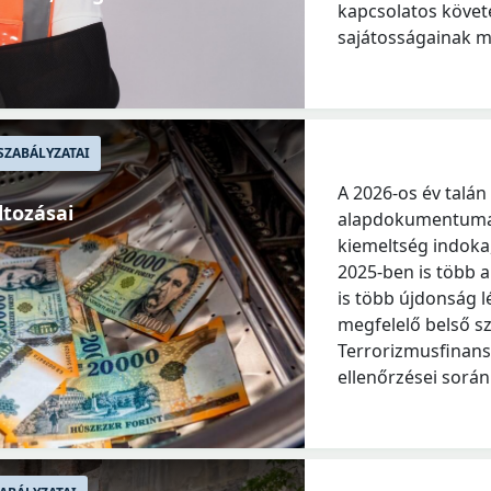
kapcsolatos köve
sajátosságainak me
SZABÁLYZATAI
A 2026-os év talá
ltozásai
alapdokumentuma a
kiemeltség indoka
2025-ben is több a
is több újdonság l
megfelelő belső s
Terrorizmusfinansz
ellenőrzései során 