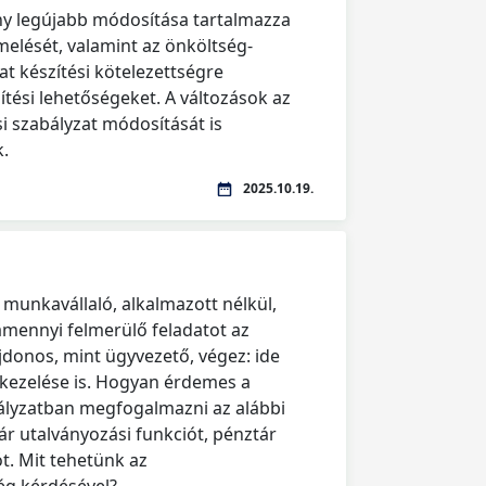
ény legújabb módosítása tartalmazza
melését, valamint az önköltség-
at készítési kötelezettségre
tési lehetőségeket. A változások az
i szabályzat módosítását is
k.
2025.10.19.
 munkavállaló, alkalmazott nélkül,
amennyi felmerülő feladatot az
jdonos, mint ügyvezető, végez: ide
 kezelése is. Hogyan érdemes a
ályzatban megfogalmazni az alábbi
ár utalványozási funkciót, pénztár
ót. Mit tehetünk az