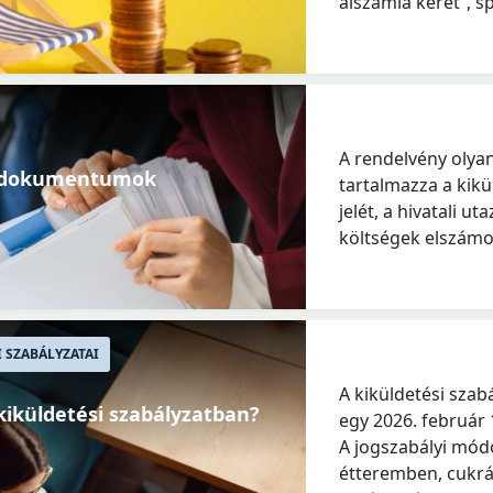
alszámla keret”, s
A rendelvény olya
éb dokumentumok
tartalmazza a kik
jelét, a hivatali ut
költségek elszámo
 SZABÁLYZATAI
A kiküldetési szab
kiküldetési szabályzatban?
egy 2026. február 
A jogszabályi módo
étteremben, cukrá