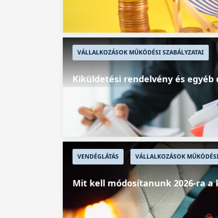
VÁLLALKOZÁSOK MŰKÖDÉSI SZABÁLYZATAI
Kiküldetési rendelvény és egy
VENDÉGLÁTÁS
VÁLLALKOZÁSOK MŰKÖDÉSI
Mit kell módosítanunk 2026-ra a 