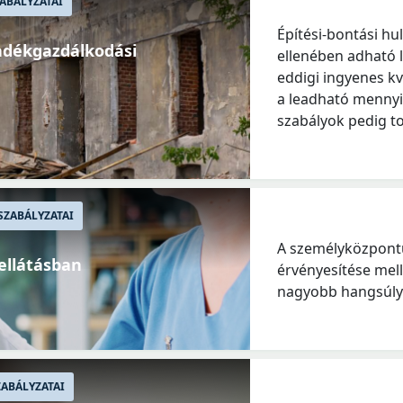
ABÁLYZATAI
Építési-bontási hul
adékgazdálkodási
ellenében adható 
eddigi ingyenes kv
a leadható mennyi
szabályok pedig t
SZABÁLYZATAI
A személyközpontú
ellátásban
érvényesítése mell
nagyobb hangsúlyt
ABÁLYZATAI