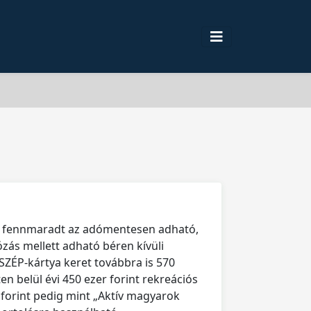
s fennmaradt az adómentesen adható,
ózás mellett adható béren kívüli
 SZÉP-kártya keret továbbra is 570
ten belül évi 450 ezer forint rekreációs
r forint pedig mint „Aktív magyarok