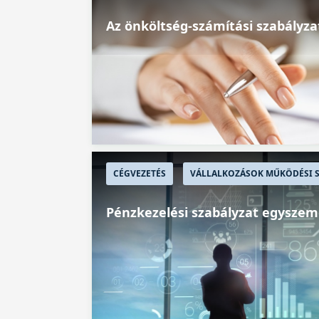
Az önköltség-számítási szabályza
CÉGVEZETÉS
VÁLLALKOZÁSOK MŰKÖDÉSI S
Pénzkezelési szabályzat egyszemé