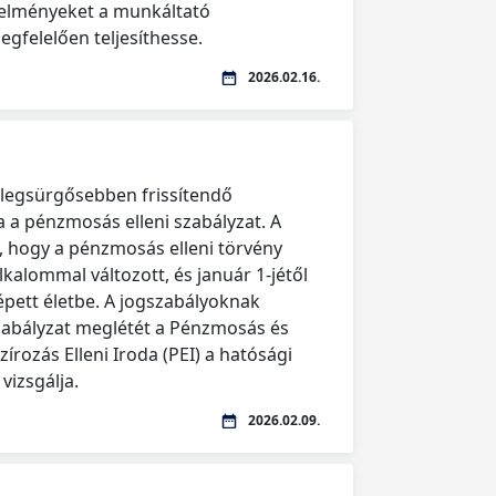
telményeket a munkáltató
gfelelően teljesíthesse.
2026.02.16.
n legsürgősebben frissítendő
 pénzmosás elleni szabályzat. A
, hogy a pénzmosás elleni törvény
lkalommal változott, és január 1-jétől
épett életbe. A jogszabályoknak
zabályzat meglétét a Pénzmosás és
írozás Elleni Iroda (PEI) a hatósági
vizsgálja.
2026.02.09.