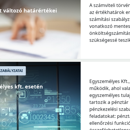
A számviteli törv
t változó határértékei
az értékhatárok e
számítási szabályz
vonatkozó mentesí
önköltségszámítás
szükségessé teszi
ZABÁLYZATAI
Egyszemélyes Kft.,
lyes kft. esetén
működik, ahol val
egyszemélyes tula
tartozik a pénztár
pénzkezelési szab
feladatokat: pénzt
ellenőrzési funkci