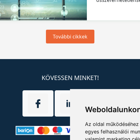
összeférhetetlens
További cikkek
KÖVESSEN MINKET!
Weboldalunkon
Az oldal működéséhez 
egyes felhasználói mun
valamint marketing cél