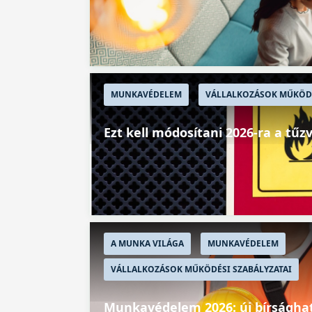
MUNKAVÉDELEM
VÁLLALKOZÁSOK MŰKÖDÉ
Ezt kell módosítani 2026-ra a tű
A MUNKA VILÁGA
MUNKAVÉDELEM
VÁLLALKOZÁSOK MŰKÖDÉSI SZABÁLYZATAI
Munkavédelem 2026: új bírságha