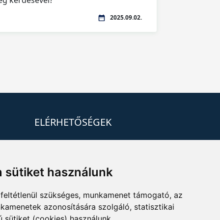
ég kérdésével?
2025.09.02.
ELÉRHETŐSÉGEK
+36 1 880 7600
info@mprx.hu
 sütiket használunk
feltétlenül szükséges, munkamenet támogató, az
kamenetek azonosítására szolgáló, statisztikai
ú sütiket (cookies) használunk.