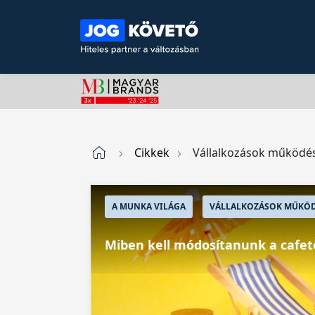
Cikkek
Vállalkozások működés
A MUNKA VILÁGA
VÁLLALKOZÁSOK MŰKÖDÉ
Miben kell módosítanunk a cafeté