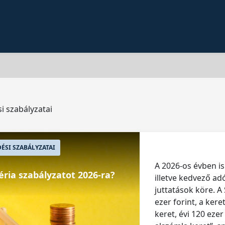
i szabályzatai
SI SZABÁLYZATAI
A 2026-os évben i
ria szabályzatot 2026-ra?
illetve kedvező ad
juttatások köre. A
ezer forint, a kere
keret, évi 120 eze