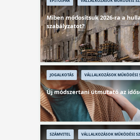
ÉPÍTŐIPAR
VÁLLALKOZÁSOK MŰKÖDÉSI SZ
Miben módosítsuk 2026-ra a hull
szabályzatot?
JOGALKOTÁS
VÁLLALKOZÁSOK MŰKÖDÉSI 
Új módszertani útmutató az idős
SZÁMVITEL
VÁLLALKOZÁSOK MŰKÖDÉSI SZ