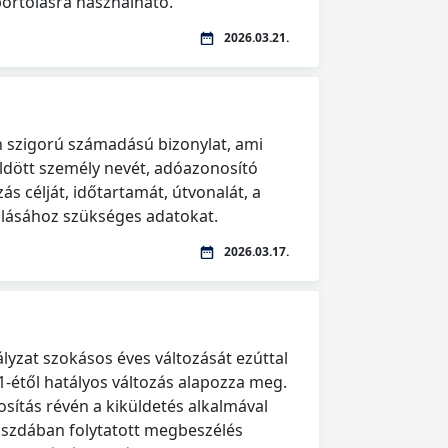
portolásra használható.
2026.03.21.
n szigorú számadású bizonylat, ami
üldött személy nevét, adóazonosító
azás célját, időtartamát, útvonalát, a
lásához szükséges adatokat.
2026.03.17.
ályzat szokásos éves változását ezúttal
1-étől hatályos változás alapozza meg.
sítás révén a kiküldetés alkalmával
szdában folytatott megbeszélés