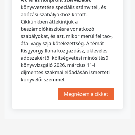
A civil és nonprofit szervezetek
könyvvezetése speciális számviteli, és
adózási szabályokhoz kötött.
Cikkünkben áttekintjük a
beszámolókészítésre vonatkozó
szabályokat, és azt, mikor merül fel tao-,
áfa- vagy szja-kötelezettség. A témát
Kisgyörgy Ilona közgazdász, okleveles
adószakértő, költségvetési minősítésű
könyvvizsgáló 2026. március 11-i
díjmentes szakmai előadásán ismerteti
könyvelői szemmel.
Megnézem a cikket