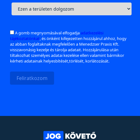
A gomb megnyomásával elfogadja
adatkezelési
tájékoztatónkat
, és önként kifejezetten hozzájárul ahhoz, hogy
az abban foglaltaknak megfelelően a Menedzser Praxis Kft.
visszavonásig kezelje és tárolja adatait. Hozzájárulása után
tiltakozhat személyes adatai kezelése ellen valamint bármikor
kérheti adatainak helyesbítését,törlését, korlátozását.
Feliratkozom