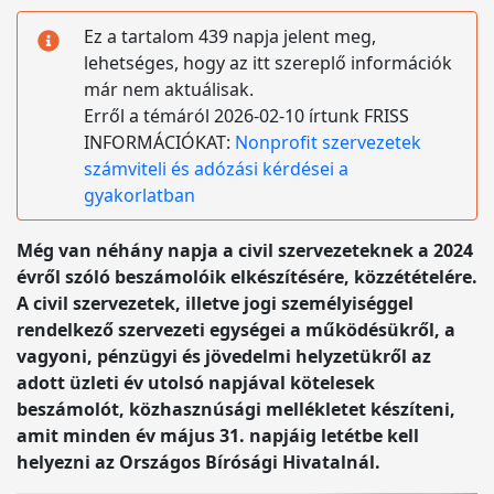
Ez a tartalom 439 napja jelent meg,
lehetséges, hogy az itt szereplő információk
már nem aktuálisak.
Erről a témáról 2026-02-10 írtunk FRISS
INFORMÁCIÓKAT:
Nonprofit szervezetek
számviteli és adózási kérdései a
gyakorlatban
Még van néhány napja a civil szervezeteknek a 2024
évről szóló beszámolóik elkészítésére, közzétételére.
A civil szervezetek, illetve jogi személyiséggel
rendelkező szervezeti egységei a működésükről, a
vagyoni, pénzügyi és jövedelmi helyzetükről az
adott üzleti év utolsó napjával kötelesek
beszámolót, közhasznúsági mellékletet készíteni,
amit minden év május 31. napjáig letétbe kell
helyezni az Országos Bírósági Hivatalnál.