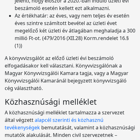
jelenti, hogy először a 2020.-ban induló üzleti évi
beszámoló esetén kellett ezt alkalmazni.
Az értékhatár: az éves, vagy nem teljes év esetén
éves szintre számított bevétel az üzleti évet
megelőző két üzleti év átlagában meghaladja a 300
millió Ft-ot. (479/2016 (XII.28) Korm.rendelet 16.§
(1))
A könyvvizsgálót az előző üzleti évi beszámoló
elfogadásakor kell választani. Könyvvizsgálónak a
Magyar Könyvvizsgálói Kamara tagja, vagy a Magyar
Könyvvizsgálói Kamaránál bejegyzett könyvvizsgáló
cég választható.
Közhasznúsági melléklet
A közhasznúsági melléklet tartalmazza a szervezet
által végzett
alapcél szerinti és közhasznú
tevékenységek
bemutatását, valamint a közhasznúsági
mutatók alakulását. Minden civil szervezetnek –