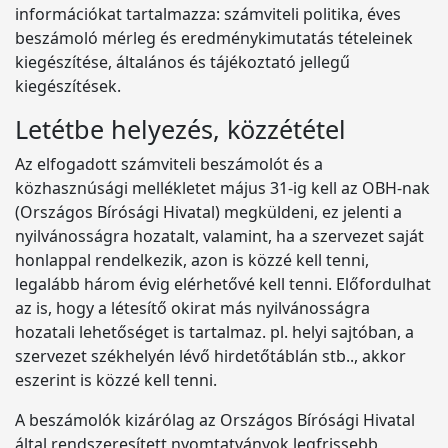
információkat tartalmazza: számviteli politika, éves
beszámoló mérleg és eredménykimutatás tételeinek
kiegészítése, általános és tájékoztató jellegű
kiegészítések.
Letétbe helyezés, közzététel
Az elfogadott számviteli beszámolót és a
közhasznúsági mellékletet május 31-ig kell az OBH-nak
(Országos Bírósági Hivatal) megküldeni, ez jelenti a
nyilvánosságra hozatalt, valamint, ha a szervezet saját
honlappal rendelkezik, azon is közzé kell tenni,
legalább három évig elérhetővé kell tenni. Előfordulhat
az is, hogy a létesítő okirat más nyilvánosságra
hozatali lehetőséget is tartalmaz. pl. helyi sajtóban, a
szervezet székhelyén lévő hirdetőtáblán stb.., akkor
eszerint is közzé kell tenni.
A beszámolók kizárólag az Országos Bírósági Hivatal
által rendszeresített nyomtatványok legfrissebb