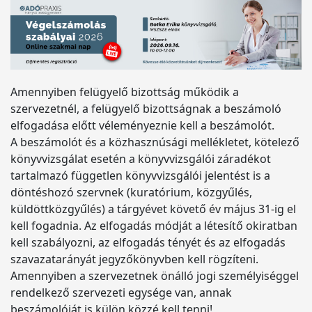
Amennyiben felügyelő bizottság működik a
szervezetnél, a felügyelő bizottságnak a beszámoló
elfogadása előtt véleményeznie kell a beszámolót.
A beszámolót és a közhasznúsági mellékletet, kötelező
könyvvizsgálat esetén a könyvvizsgálói záradékot
tartalmazó független könyvvizsgálói jelentést is a
döntéshozó szervnek (kuratórium, közgyűlés,
küldöttközgyűlés) a tárgyévet követő év május 31-ig el
kell fogadnia. Az elfogadás módját a létesítő okiratban
kell szabályozni, az elfogadás tényét és az elfogadás
szavazatarányát jegyzőkönyvben kell rögzíteni.
Amennyiben a szervezetnek önálló jogi személyiséggel
rendelkező szervezeti egysége van, annak
beszámolóját is külön közzé kell tenni!