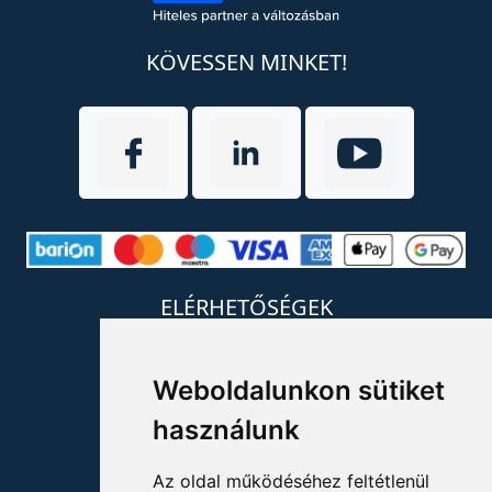
KÖVESSEN MINKET!
ELÉRHETŐSÉGEK
+36 1 880 7600
Weboldalunkon sütiket
info@mprx.hu
használunk
Az oldal működéséhez feltétlenül