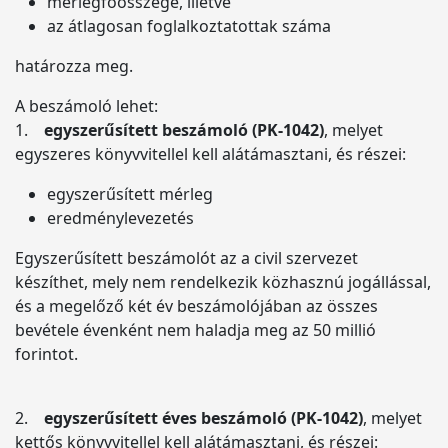
mérlegfőösszege, illetve
az átlagosan foglalkoztatottak száma
határozza meg.
A beszámoló lehet:
1.
egyszerűsített beszámoló (PK-1042)
, melyet
egyszeres könyvvitellel kell alátámasztani, és részei:
egyszerűsített mérleg
eredménylevezetés
Egyszerűsített beszámolót az a civil szervezet
készíthet, mely nem rendelkezik közhasznú jogállással,
és a megelőző két év beszámolójában az összes
bevétele évenként nem haladja meg az 50 millió
forintot.
2.
egyszerűsített éves beszámoló (PK-1042)
, melyet
kettős könyvvitellel kell alátámasztani, és részei: