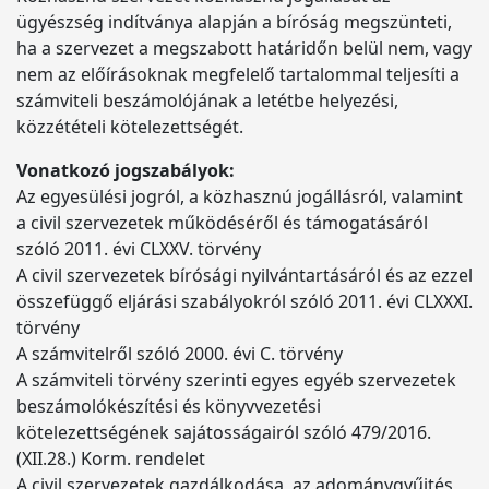
ügyészség indítványa alapján a bíróság megszünteti,
ha a szervezet a megszabott határidőn belül nem, vagy
nem az előírásoknak megfelelő tartalommal teljesíti a
számviteli beszámolójának a letétbe helyezési,
közzétételi kötelezettségét.
Vonatkozó jogszabályok:
Az egyesülési jogról, a közhasznú jogállásról, valamint
a civil szervezetek működéséről és támogatásáról
szóló 2011. évi CLXXV. törvény
A civil szervezetek bírósági nyilvántartásáról és az ezzel
összefüggő eljárási szabályokról szóló 2011. évi CLXXXI.
törvény
A számvitelről szóló 2000. évi C. törvény
A számviteli törvény szerinti egyes egyéb szervezetek
beszámolókészítési és könyvvezetési
kötelezettségének sajátosságairól szóló 479/2016.
(XII.28.) Korm. rendelet
A civil szervezetek gazdálkodása, az adománygyűjtés