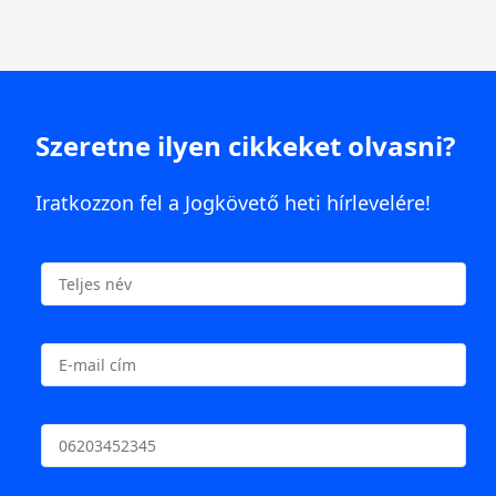
Szeretne ilyen cikkeket olvasni?
Iratkozzon fel a Jogkövető heti hírlevelére!