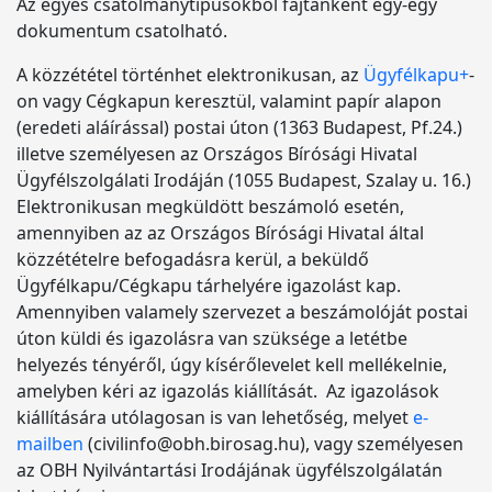
Az egyes csatolmánytípusokból fajtánként egy-egy
dokumentum csatolható.
A közzététel történhet elektronikusan, az
Ügyfélkapu+
-
on vagy Cégkapun keresztül, valamint papír alapon
(eredeti aláírással) postai úton (1363 Budapest, Pf.24.)
illetve személyesen az Országos Bírósági Hivatal
Ügyfélszolgálati Irodáján (1055 Budapest, Szalay u. 16.)
Elektronikusan megküldött beszámoló esetén,
amennyiben az az Országos Bírósági Hivatal által
közzétételre befogadásra kerül, a beküldő
Ügyfélkapu/Cégkapu tárhelyére igazolást kap.
Amennyiben valamely szervezet a beszámolóját postai
úton küldi és igazolásra van szüksége a letétbe
helyezés tényéről, úgy kísérőlevelet kell mellékelnie,
amelyben kéri az igazolás kiállítását. Az igazolások
kiállítására utólagosan is van lehetőség, melyet
e-
mailben
(civilinfo@obh.birosag.hu), vagy személyesen
az OBH Nyilvántartási Irodájának ügyfélszolgálatán