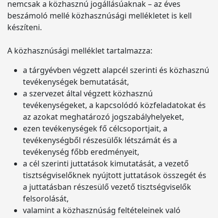
nemcsak a közhasznú jogállásúaknak – az éves
beszámoló mellé közhasznúsági mellékletet is kell
készíteni.
A közhasznúsági melléklet tartalmazza:
a tárgyévben végzett alapcél szerinti és közhasznú
tevékenységek bemutatását,
a szervezet által végzett közhasznú
tevékenységeket, a kapcsolódó közfeladatokat és
az azokat meghatározó jogszabályhelyeket,
ezen tevékenységek fő célcsoportjait, a
tevékenységből részesülők létszámát és a
tevékenység főbb eredményeit,
a cél szerinti juttatások kimutatását, a vezető
tisztségviselőknek nyújtott juttatások összegét és
a juttatásban részesülő vezető tisztségviselők
felsorolását,
valamint a közhasznúság feltételeinek való