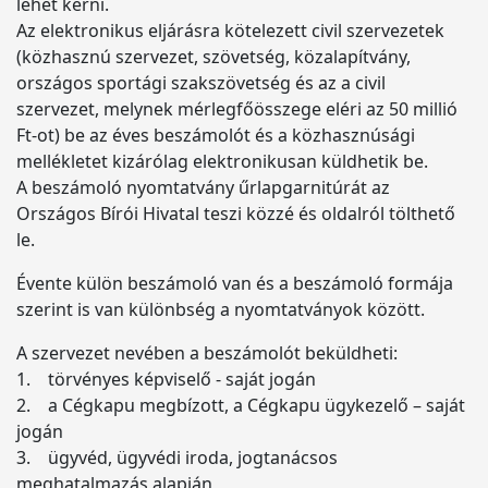
lehet kérni.
Az elektronikus eljárásra kötelezett civil szervezetek
(közhasznú szervezet, szövetség, közalapítvány,
országos sportági szakszövetség és az a civil
szervezet, melynek mérlegfőösszege eléri az 50 millió
Ft-ot) be az éves beszámolót és a közhasznúsági
mellékletet kizárólag elektronikusan küldhetik be.
A beszámoló nyomtatvány űrlapgarnitúrát az
Országos Bírói Hivatal teszi közzé és oldalról tölthető
le.
Évente külön beszámoló van és a beszámoló formája
szerint is van különbség a nyomtatványok között.
A szervezet nevében a beszámolót beküldheti:
1. törvényes képviselő - saját jogán
2. a Cégkapu megbízott, a Cégkapu ügykezelő – saját
jogán
3. ügyvéd, ügyvédi iroda, jogtanácsos
meghatalmazás alapján