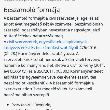
Beszámoló formája
A beszámoló formáját a civil szervezet jellege, és az
adott évet megelőző két év számviteli beszámolóiban
szereplő jogszabályban nevesített a nagyságot jelző
mutatóértékek határozzák meg.
A
civil szervezetek, egyesületek, alapítványok
könyvvezetési és beszámolási szabályait
476/2016.
(XII.28.) Kormányrendelet szabályozza. A
szervezeteknek tehát nemcsak a Számviteli törvény,
hanem e kormányrendelet, illetve a Civil törvény (2011.
évi CLXXV tv.) és a 350/2011. (XII.30.) Kormányrendelet
előírásait is figyelembe véve kell évente számviteli
beszámolót készíteniük. A beszámoló formáját a
szervezet adott évet megelőző két év számviteli
beszámolóiban szereplő
éves összes bevétele,