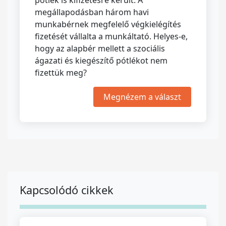
pótlék is kifizetésre került. A
megállapodásban három havi
munkabérnek megfelelő végkielégítés
fizetését vállalta a munkáltató. Helyes-e,
hogy az alapbér mellett a szociális
ágazati és kiegészítő pótlékot nem
fizettük meg?
Megnézem a választ
Kapcsolódó cikkek