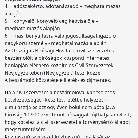
4. adószakértő, adótanácsadó – meghatalmazás
alapján
5. könyvelő, könyvelő cég képviselője –
meghatalmazás alapján
6. más, benyújtásra való jogosultságát igazoló
nagykorú személy - meghatalmazás alapján
Az Országos Bírósági Hivatal a civil szervezetek
beszámolóit a bíróságok központi internetes
honlapján elérhető közhiteles Civil Szervezetek
Névjegyzékében (Névjegyzék) teszi közzé.
A beszámoló közzététele illeték- és díjmentes.
Ha a civil szervezet a beszámolóval kapcsolatos
kötelezettségét - készítés, letétbe helyezés -
elmulasztja és azt egy éven belül nem pótolja, a
bíróság 10-900 ezer forint bírsággal sújthatja amellett,
hogy kötelezi a civil szervezetet a törvénysértő állapot
megszüntetésére.
Közhasznú szervezet közhasznú jogállását az