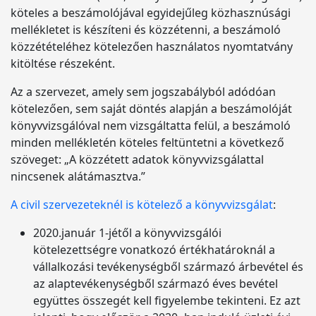
köteles a beszámolójával egyidejűleg közhasznúsági
mellékletet is készíteni és közzétenni, a beszámoló
közzétételéhez kötelezően használatos nyomtatvány
kitöltése részeként.
Az a szervezet, amely sem jogszabályból adódóan
kötelezően, sem saját döntés alapján a beszámolóját
könyvvizsgálóval nem vizsgáltatta felül, a beszámoló
minden mellékletén köteles feltüntetni a következő
szöveget: „A közzétett adatok könyvvizsgálattal
nincsenek alátámasztva.”
A civil szervezeteknél is kötelező a könyvvizsgálat
:
2020.január 1-jétől a könyvvizsgálói
kötelezettségre vonatkozó értékhatároknál a
vállalkozási tevékenységből származó árbevétel és
az alaptevékenységből származó éves bevétel
együttes összegét kell figyelembe tekinteni. Ez azt