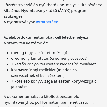
közzétett verzióján nyújthatók be, melyek kitöltéséhez
Általános Nyomtatványkitöltő (ÁNYK) program
szükséges.
A nyomtatványok
letölthetőek
.
Az alábbi dokumentumokat kell letétbe helyezni:
A számviteli beszámolót:
mérleg (egyszerűsített mérleg)
eredmény-kimutatás (eredménylevezetés)
+ kettős könyvvitel esetén: kiegészítő melléklet
közhasznúsági melléklet (minden civil
szervezetnek el kell készíteni)
+ kötelező könyvvizsgálat esetén könyvvizsgálói
jelentést
A dokumentumokat a kitöltött beszámoló
nyomtatványhoz pdf formátumban lehet csatolni.