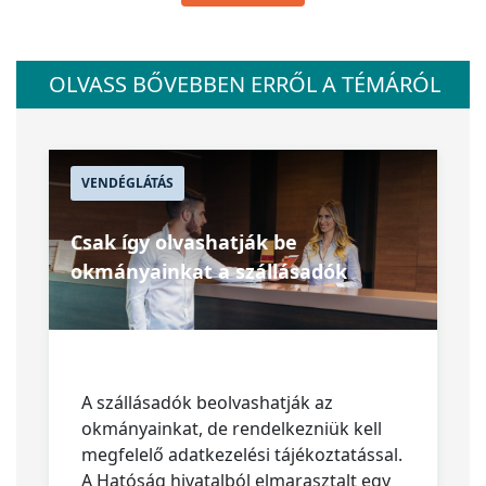
OLVASS BŐVEBBEN ERRŐL A TÉMÁRÓL
VENDÉGLÁTÁS
Csak így olvashatják be
okmányainkat a szállásadók
A szállásadók beolvashatják az
okmányainkat, de rendelkezniük kell
megfelelő adatkezelési tájékoztatással.
A Hatóság hivatalból elmarasztalt egy