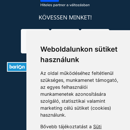
KÖVESSEN MINKET!
Weboldalunkon sütiket
használunk
Az oldal működéséhez feltétlenül
szükséges, munkamenet támogató,
ELÉRHETŐSÉGEK
az egyes felhasználói
munkamenetek azonosítására
+36 1 880 7600
szolgáló, statisztikai valamint
info@mprx.hu
marketing célú sütiket (cookies)
használunk.
Bővebb tájékoztatást a
Süti