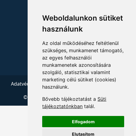
ELÉRHETŐSÉGEK
Weboldalunkon sütiket
+36 1 880 7600
használunk
info@mprx.hu
Az oldal működéséhez feltétlenül
szükséges, munkamenet támogató,
az egyes felhasználói
munkamenetek azonosítására
szolgáló, statisztikai valamint
marketing célú sütiket (cookies)
Adatvédelem
ÁSZF
Impresszum
Kapcsolat
használunk.
© 2026 Copyright:
Menedzserpraxis.hu
Bővebb tájékoztatást a
Süti
tájékoztatónkban
talál.
Elfogadom
Elutasítom