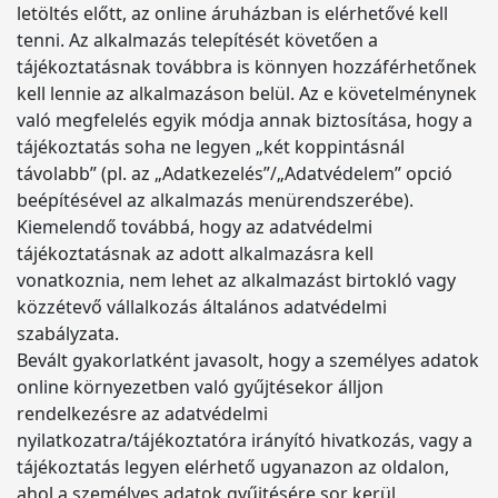
letöltés előtt, az online áruházban is elérhetővé kell
tenni. Az alkalmazás telepítését követően a
tájékoztatásnak továbbra is könnyen hozzáférhetőnek
kell lennie az alkalmazáson belül. Az e követelménynek
való megfelelés egyik módja annak biztosítása, hogy a
tájékoztatás soha ne legyen „két koppintásnál
távolabb” (pl. az „Adatkezelés”/„Adatvédelem” opció
beépítésével az alkalmazás menürendszerébe).
Kiemelendő továbbá, hogy az adatvédelmi
tájékoztatásnak az adott alkalmazásra kell
vonatkoznia, nem lehet az alkalmazást birtokló vagy
közzétevő vállalkozás általános adatvédelmi
szabályzata.
Bevált gyakorlatként javasolt, hogy a személyes adatok
online környezetben való gyűjtésekor álljon
rendelkezésre az adatvédelmi
nyilatkozatra/tájékoztatóra irányító hivatkozás, vagy a
tájékoztatás legyen elérhető ugyanazon az oldalon,
ahol a személyes adatok gyűjtésére sor kerül.