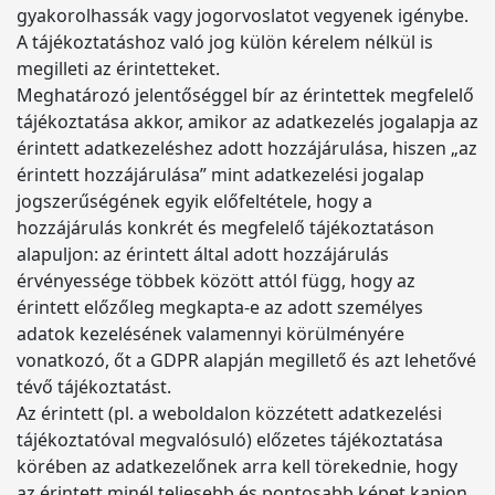
gyakorolhassák vagy jogorvoslatot vegyenek igénybe.
A tájékoztatáshoz való jog külön kérelem nélkül is
megilleti az érintetteket.
Meghatározó jelentőséggel bír az érintettek megfelelő
tájékoztatása akkor, amikor az adatkezelés jogalapja az
érintett adatkezeléshez adott hozzájárulása, hiszen „az
érintett hozzájárulása” mint adatkezelési jogalap
jogszerűségének egyik előfeltétele, hogy a
hozzájárulás konkrét és megfelelő tájékoztatáson
alapuljon: az érintett által adott hozzájárulás
érvényessége többek között attól függ, hogy az
érintett előzőleg megkapta-e az adott személyes
adatok kezelésének valamennyi körülményére
vonatkozó, őt a GDPR alapján megillető és azt lehetővé
tévő tájékoztatást.
Az érintett (pl. a weboldalon közzétett adatkezelési
tájékoztatóval megvalósuló) előzetes tájékoztatása
körében az adatkezelőnek arra kell törekednie, hogy
az érintett minél teljesebb és pontosabb képet kapjon