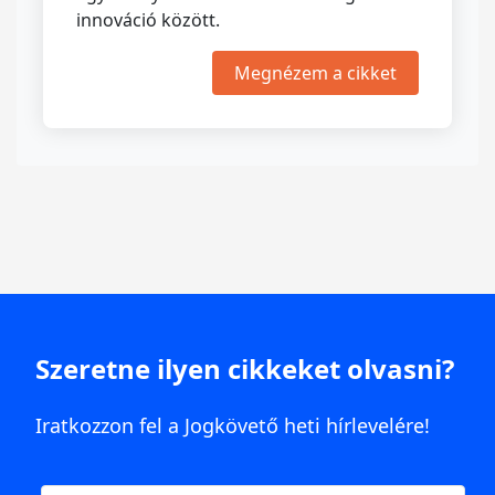
innováció között.
Megnézem a cikket
Szeretne ilyen cikkeket olvasni?
Iratkozzon fel a Jogkövető heti hírlevelére!