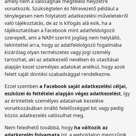
amely nem a valóságnak megfelelő helyzetre
vonatkozik. Szükségtelen és félrevezető például a
ténylegesen nem folytatott adatkezelési műveletekről
való tájékoztatás, de az is kifogás alá esik, ha a
tájékoztatóban a Facebook mint adatfeldolgozó
szerepelt, ami a NAIH szerint jogilag nem helytálló,
tekintettel arra, hogy az adatfeldolgozó fogalmába
kizárólag olyan természetes vagy jogi személy
tartozhat, aki az adatkezelő nevében és utasításai
alapján kezel személyes adatokat anélkül, hogy azok
felett saját döntési szabadsággal rendelkezne.
Ezzel szemben
a Facebook saját adatkezelési céljai,
eszközei és feltételei alapján végez adatkezelést
, így
az érintettek személyes adatainak kezelése
vonatkozásában önálló felelősséggel bír, vagy pedig
közös adatkezelés valósulhat meg.
Nem feledhető továbbá, hogy
ha változik az
adatkezelés folyamata
(pl. a weboldalon megszűnik