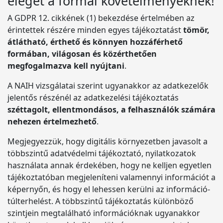
eleget a formai követelményeknek!
A GDPR 12. cikkének (1) bekezdése értelmében az
érintettek részére minden egyes tájékoztatást
tömör,
átlátható, érthető és könnyen hozzáférhető
formában, világosan és közérthetően
megfogalmazva kell nyújtani
.
A NAIH vizsgálatai szerint ugyanakkor az adatkezelők
jelentős részénél az adatkezelési tájékoztatás
széttagolt, ellentmondásos, a felhasználók számára
nehezen értelmezhető
.
Megjegyezzük, hogy digitális környezetben javasolt a
többszintű adatvédelmi tájékoztató, nyilatkozatok
használata annak érdekében, hogy ne kelljen egyetlen
tájékoztatóban megjeleníteni valamennyi információt a
képernyőn, és hogy el lehessen kerülni az információ-
túlterhelést. A többszintű tájékoztatás különböző
szintjein megtalálható információknak ugyanakkor