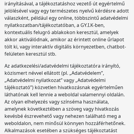
irányításával, a tájékoztatáshoz vezető út egyértelmű
jelölésével vagy egy természetes nyelvű kérdésre adott
válaszként, például egy online, többszintű adatvédelmi
nyilatkozatban/tájékoztatóban, a GY.I.K-ben,
kontextuális felugró ablakokon keresztül, amelyek
akkor aktiválódnak, amikor az érintett online űrlapot
tölt ki, vagy interaktív digitális környezetben, chatbot-
felületen keresztül stb.
Az adatkezelési/adatvédelmi tájékoztatóra irányító,
közismert névvel ellátott (pl. „Adatvédelem”,
„Adatvédelmi nyilatkozat” vagy „Adatvédelmi
tájékoztató”) közvetlen hivatkozásnak egyértelműen
láthatónak kell lennie a weboldal valamennyi oldalán.
Az olyan elhelyezés vagy színséma használata,
amelynek következtében a szöveg vagy hivatkozás
kevésbé észrevehető vagy nehezen található meg a
weboldalon, nem minősül könnyen hozzáférhetőnek.
Alkalmazások esetében a szükséges tájékoztatást