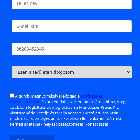
A gomb megnyomásával elfogadja
adatkezelési
tájékoztatónkat
, és önként kifejezetten hozzájárul ahhoz, hogy
az abban foglaltaknak megfelelően a Menedzser Praxis Kft.
visszavonásig kezelje és tárolja adatait. Hozzájárulása után
tiltakozhat személyes adatai kezelése ellen valamint bármikor
kérheti adatainak helyesbítését,törlését, korlátozását.