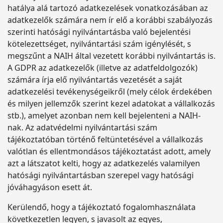
hatálya alá tartozó adatkezelések vonatkozásában az
adatkezelők számára nem ír elő a korábbi szabályozás
szerinti hatósági nyilvántartásba való bejelentési
kötelezettséget, nyilvántartási szám igénylését, s
megszűnt a NAIH által vezetett korábbi nyilvántartás is.
A GDPR az adatkezelők (illetve az adatfeldolgozók)
számára írja elő nyilvántartás vezetését a saját
adatkezelési tevékenységeikről (mely célok érdekében
és milyen jellemzők szerint kezel adatokat a vállalkozás
stb.), amelyet azonban nem kell bejelenteni a NAIH-
nak. Az adatvédelmi nyilvántartási szám
tájékoztatóban történő feltüntetésével a vállalkozás
valótlan és ellentmondásos tájékoztatást adott, amely
azt a látszatot kelti, hogy az adatkezelés valamilyen
hatósági nyilvántartásban szerepel vagy hatósági
jóváhagyáson esett át.
Kerülendő, hogy a tájékoztató fogalomhasználata
következetlen legyen, s javasolt az egyes,