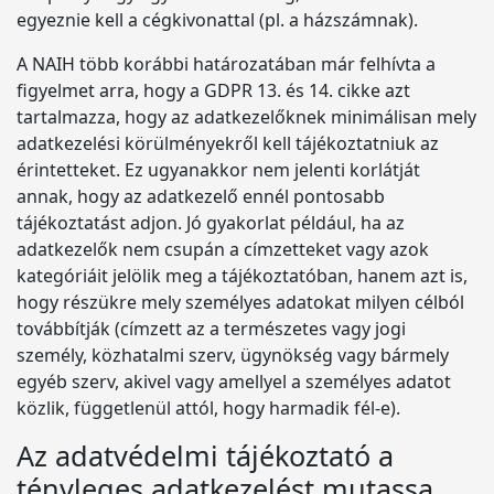
egyeznie kell a cégkivonattal (pl. a házszámnak).
A NAIH több korábbi határozatában már felhívta a
figyelmet arra, hogy a GDPR 13. és 14. cikke azt
tartalmazza, hogy az adatkezelőknek minimálisan mely
adatkezelési körülményekről kell tájékoztatniuk az
érintetteket. Ez ugyanakkor nem jelenti korlátját
annak, hogy az adatkezelő ennél pontosabb
tájékoztatást adjon. Jó gyakorlat például, ha az
adatkezelők nem csupán a címzetteket vagy azok
kategóriáit jelölik meg a tájékoztatóban, hanem azt is,
hogy részükre mely személyes adatokat milyen célból
továbbítják (címzett az a természetes vagy jogi
személy, közhatalmi szerv, ügynökség vagy bármely
egyéb szerv, akivel vagy amellyel a személyes adatot
közlik, függetlenül attól, hogy harmadik fél-e).
Az adatvédelmi tájékoztató a
tényleges adatkezelést mutassa