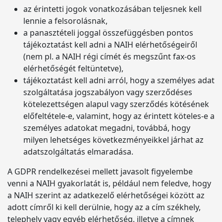
az érintetti jogok vonatkozásában teljesnek kell
lennie a felsorolásnak,
a panasztételi joggal összefüggésben pontos
tájékoztatást kell adni a NAIH elérhetőségeiről
(nem pl. a NAIH régi címét és megszűnt fax-os
elérhetőségét feltüntetve),
tájékoztatást kell adni arról, hogy a személyes adat
szolgáltatása jogszabályon vagy szerződéses
kötelezettségen alapul vagy szerződés kötésének
előfeltétele-e, valamint, hogy az érintett köteles-e a
személyes adatokat megadni, továbbá, hogy
milyen lehetséges következményeikkel járhat az
adatszolgáltatás elmaradása.
A GDPR rendelkezései mellett javasolt figyelembe
venni a NAIH gyakorlatát is, például nem feledve, hogy
a NAIH szerint az adatkezelő elérhetőségei között az
adott címről ki kell derülnie, hogy az a cím székhely,
telephely vagy egyéb elérhetőség, illetve a címnek