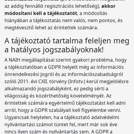
az addig fennálló regisztrációs lehetőség),
akkor
módosítani kell a tájékoztatót
, a módosítás
hiányában a tájékoztatás nem valós, nem pontos, és
megtévesztő lehet az érintettek számára.
A tájékoztató tartalma feleljen meg
a hatályos jogszabályoknak!
A NAIH megállapításai szerint gyakori probléma, hogy
a tájékoztatóban a GDPR helyett még az információs
önrendelkezési jogról és az információszabadságról
szóló 2011. évi CXII. törvény (Infotv.) kerül megjelölésre
alkalmazandó jogszabályként, ez pedig sérti a
világosság és közérthetőség követelményét. Az
érintettek számára egyértelmű tájékoztatást kell adni
arról, hogy a GDPR szabályait kell figyelembe venni.
Ugyancsak helytelen, ha a tájékoztató adatvédelmi
nyilvántartási számot tüntet fel, mert már sok éve
nincs ilyen szám és nyilvántartás sem. A GDPR a