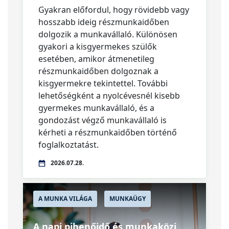
Gyakran előfordul, hogy rövidebb vagy
hosszabb ideig részmunkaidőben
dolgozik a munkavállaló. Különösen
gyakori a kisgyermekes szülők
esetében, amikor átmenetileg
részmunkaidőben dolgoznak a
kisgyermekre tekintettel. További
lehetőségként a nyolcévesnél kisebb
gyermekes munkavállaló, és a
gondozást végző munkavállaló is
kérheti a részmunkaidőben történő
foglalkoztatást.
2026.07.28.
A MUNKA VILÁGA
MUNKAÜGY
A napi pihenőidő és munkaközi