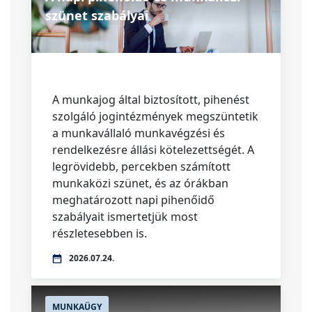
szünet szabályai
A munkajog által biztosított, pihenést
szolgáló jogintézmények megszüntetik
a munkavállaló munkavégzési és
rendelkezésre állási kötelezettségét. A
legrövidebb, percekben számított
munkaközi szünet, és az órákban
meghatározott napi pihenőidő
szabályait ismertetjük most
részletesebben is.
2026.07.24.
MUNKAÜGY