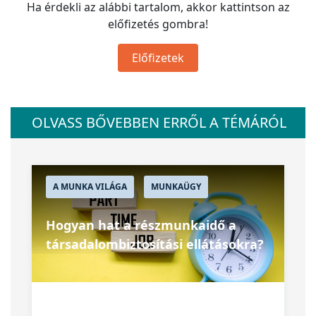
Ha érdekli az alábbi tartalom, akkor kattintson az
előfizetés gombra!
Előfizetek
OLVASS BŐVEBBEN ERRŐL A TÉMÁRÓL
A MUNKA VILÁGA
MUNKAÜGY
Hogyan hat a részmunkaidő a
társadalombiztosítási ellátásokra?