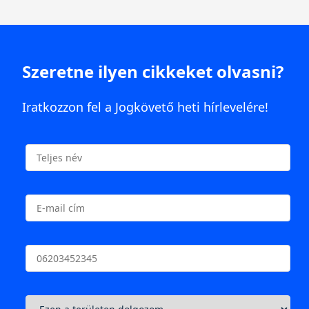
Szeretne ilyen cikkeket olvasni?
Iratkozzon fel a Jogkövető heti hírlevelére!