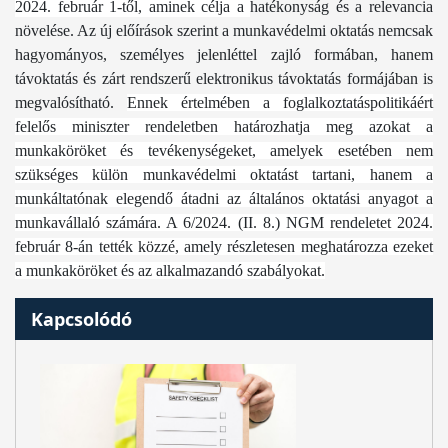
2024. február 1-től, aminek célja a
hatékonyság és a relevancia
növelése. Az új előírások szerint a munkavédelmi oktatás nemcsak
hagyományos, személyes jelenléttel zajló formában, hanem
távoktatás és zárt rendszerű elektronikus távoktatás formájában is
megvalósítható.
Ennek értelmében a foglalkoztatáspolitikáért
felelős miniszter rendeletben határozhatja meg azokat a
munkaköröket és tevékenységeket, amelyek esetében nem
szükséges külön munkavédelmi oktatást tartani, hanem a
munkáltatónak elegendő átadni az általános oktatási anyagot a
munkavállaló számára. A 6/2024. (II. 8.) NGM rendeletet 2024.
február 8-án tették közzé, amely részletesen meghatározza ezeket
a munkaköröket és az alkalmazandó szabályokat.
Kapcsolódó