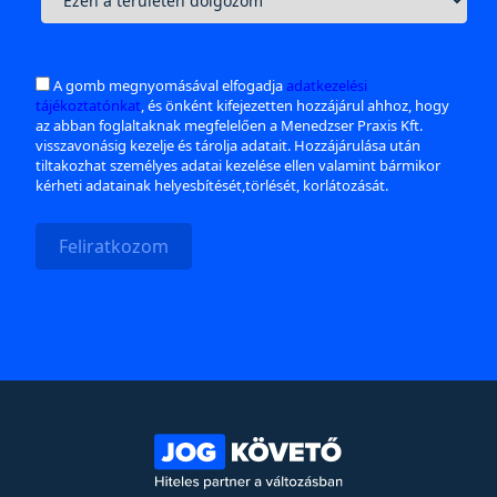
A gomb megnyomásával elfogadja
adatkezelési
tájékoztatónkat
, és önként kifejezetten hozzájárul ahhoz, hogy
az abban foglaltaknak megfelelően a Menedzser Praxis Kft.
visszavonásig kezelje és tárolja adatait. Hozzájárulása után
tiltakozhat személyes adatai kezelése ellen valamint bármikor
kérheti adatainak helyesbítését,törlését, korlátozását.
Feliratkozom