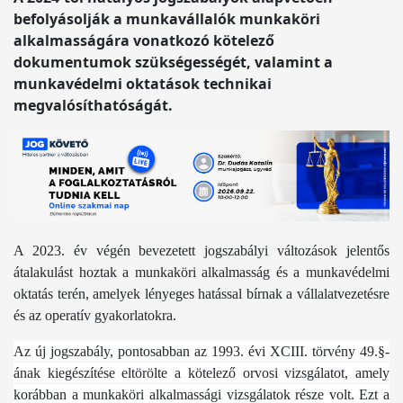
befolyásolják a munkavállalók munkaköri
alkalmasságára vonatkozó kötelező
dokumentumok szükségességét, valamint a
munkavédelmi oktatások technikai
megvalósíthatóságát.
A 2023. év végén bevezetett jogszabályi változások jelentős
átalakulást hoztak a munkaköri alkalmasság és a munkavédelmi
oktatás terén, amelyek lényeges hatással bírnak a vállalatvezetésre
és az operatív gyakorlatokra.
Az új jogszabály, pontosabban az 1993. évi XCIII. törvény 49.§-
ának kiegészítése eltörölte a kötelező orvosi vizsgálatot, amely
korábban a munkaköri alkalmassági vizsgálatok része volt. Ezt a