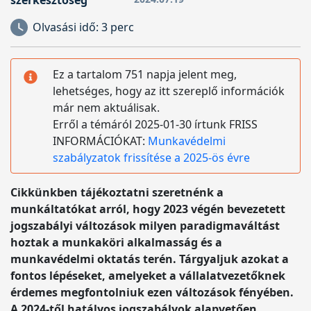
szerkesztőség
Olvasási idő:
3 perc
Ez a tartalom 751 napja jelent meg,
lehetséges, hogy az itt szereplő információk
már nem aktuálisak.
Erről a témáról 2025-01-30 írtunk FRISS
INFORMÁCIÓKAT:
Munkavédelmi
szabályzatok frissítése a 2025-ös évre
Cikkünkben tájékoztatni szeretnénk a
munkáltatókat arról, hogy 2023 végén bevezetett
jogszabályi változások milyen paradigmaváltást
hoztak a munkaköri alkalmasság és a
munkavédelmi oktatás terén. Tárgyaljuk azokat a
fontos lépéseket, amelyeket a vállalatvezetőknek
érdemes megfontolniuk ezen változások fényében.
A 2024-től hatályos jogszabályok alapvetően