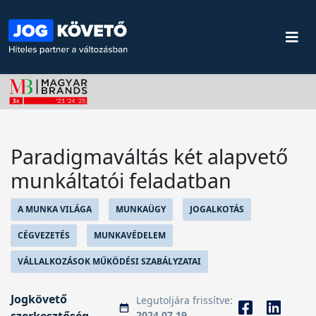
Paradigmaváltás két alapvető
munkáltatói feladatban
A MUNKA VILÁGA
MUNKAÜGY
JOGALKOTÁS
CÉGVEZETÉS
MUNKAVÉDELEM
VÁLLALKOZÁSOK MŰKÖDÉSI SZABÁLYZATAI
Jogkövető
Legutoljára frissítve:
2024.07.19