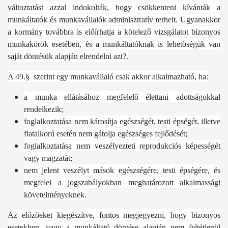
változtatást azzal indokolták, hogy csökkenteni kívánták a
munkáltatók és munkavállalók adminisztratív terheit. Ugyanakkor
a kormány továbbra is előírhatja a kötelező vizsgálatot bizonyos
munkakörök esetében, és a munkáltatóknak is lehetőségük van
saját döntésük alapján elrendelni azt?.
A 49.§ szerint egy munkavállaló csak akkor alkalmazható, ha:
a munka ellátásához megfelelő élettani adottságokkal
rendelkezik;
foglalkoztatása nem károsítja egészségét, testi épségét, illetve
fiatalkorú esetén nem gátolja egészséges fejlődését;
foglalkoztatása nem veszélyezteti reprodukciós képességét
vagy magzatát;
nem jelent veszélyt mások egészségére, testi épségére, és
megfelel a jogszabályokban meghatározott alkalmassági
követelményeknek.
Az előzőeket kiegészítve, fontos megjegyezni, hogy bizonyos
esetekben, vagy a munkáltató döntése alapján nem feltétlenül