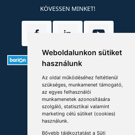
KÖVESSEN MINKET!
Weboldalunkon sütiket
használunk
ELÉRHETŐSÉGEK
Az oldal működéséhez feltétlenül
szükséges, munkamenet támogató,
+36 1 880 7600
az egyes felhasználói
munkamenetek azonosítására
info@mprx.hu
szolgáló, statisztikai valamint
marketing célú sütiket (cookies)
használunk.
Bővebb tájékoztatást a
Süti