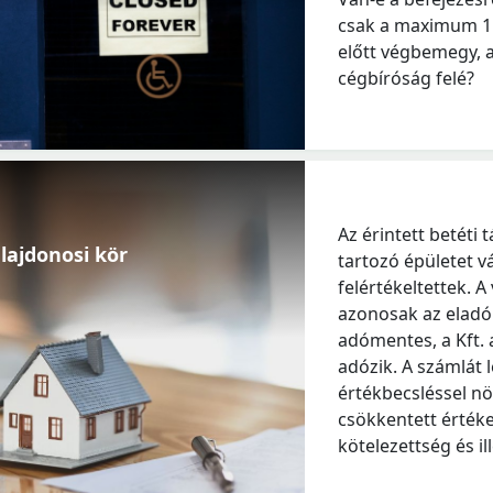
csak a maximum 15
előtt végbemegy, a
cégbíróság felé?
Az érintett betéti 
lajdonosi kör
tartozó épületet v
felértékeltettek. A
azonosak az eladó B
adómentes, a Kft. 
adózik. A számlát 
értékbecsléssel nö
csökkentett értéken
kötelezettség és il