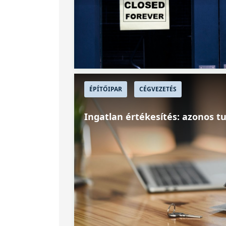
ÉPÍTŐIPAR
CÉGVEZETÉS
Ingatlan értékesítés: azonos tu