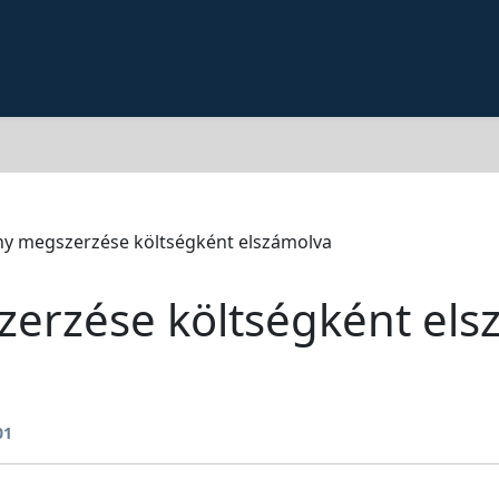
ny megszerzése költségként elszámolva
zerzése költségként els
01