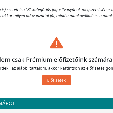
ag is) szeretné a "B" kategóriás jogosítványának megszerzéséhez a
igen akkor milyen adóvonzattal jár, mind a munkavállaló és a mun
alom csak Prémium előfizetőink számára
rdekli az alábbi tartalom, akkor kattintson az előfizetés go
Előfizetek
ÉMÁRÓL