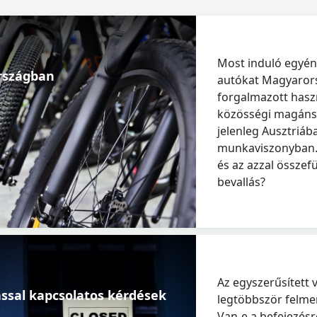
Most induló egyén
országban
autókat Magyarors
forgalmazott hasz
közösségi magánsz
jelenleg Ausztriáb
munkaviszonyban. 
és az azzal összefü
bevallás?
Az egyszerűsített 
ással kapcsolatos kérdések
legtöbbször felmer
Van-e a befejezésr