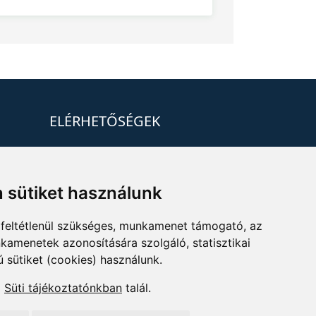
ELÉRHETŐSÉGEK
+36 1 880 7600
info@mprx.hu
 sütiket használunk
feltétlenül szükséges, munkamenet támogató, az
kamenetek azonosítására szolgáló, statisztikai
ú sütiket (cookies) használunk.
a
Süti tájékoztatónkban
talál.