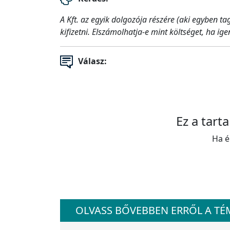
A Kft. az egyik dolgozója részére (aki egyben t
kifizetni. Elszámolhatja-e mint költséget, ha 
Válasz:
Ez a tart
Ha é
OLVASS BŐVEBBEN ERRŐL A T