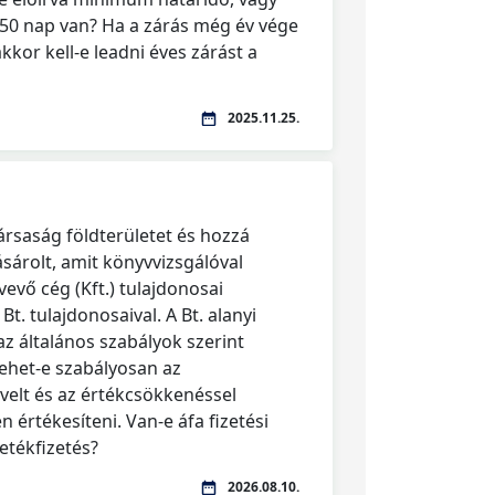
0 nap van? Ha a zárás még év vége
kkor kell-e leadni éves zárást a
2025.11.25.
társaság földterületet és hozzá
ásárolt, amit könyvvizsgálóval
 vevő cég (Kft.) tulajdonosai
t. tulajdonosaival. A Bt. alanyi
az általános szabályok szerint
lehet-e szabályosan az
velt és az értékcsökkenéssel
 értékesíteni. Van-e áfa fizetési
letékfizetés?
2026.08.10.