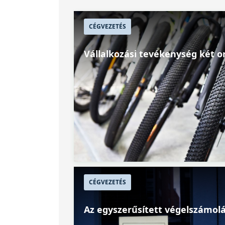
CÉGVEZETÉS
Vállalkozási tevékenység két 
CÉGVEZETÉS
Az egyszerűsített végelszámol