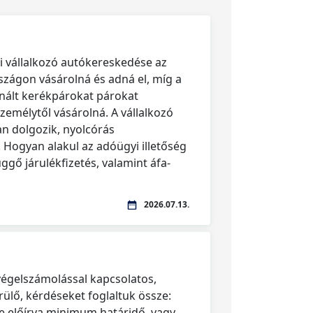
i vállalkozó autókereskedése az
zágon vásárolná és adná el, míg a
nált kerékpárokat párokat
emélytől vásárolná. A vállalkozó
an dolgozik, nyolcórás
Hogyan alakul az adóügyi illetőség
ggő járulékfizetés, valamint áfa-
2026.07.13.
végelszámolással kapcsolatos,
ülő, kérdéseket foglaltuk össze:
e előírva minimum határidő, vagy