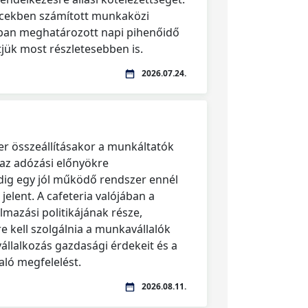
rcekben számított munkaközi
kban meghatározott napi pihenőidő
tjük most részletesebben is.
2026.07.24.
er összeállításakor a munkáltatók
 az adózási előnyökre
dig egy jól működő rendszer ennél
jelent. A cafeteria valójában a
mazási politikájának része,
 kell szolgálnia a munkavállalók
vállalkozás gazdasági érdekeit és a
ló megfelelést.
2026.08.11.