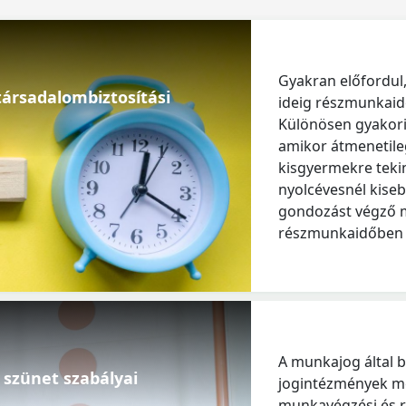
Gyakran előfordul
ársadalombiztosítási
ideig részmunkaid
Különösen gyakori
amikor átmenetil
kisgyermekre tekin
nyolcévesnél kise
gondozást végző mu
részmunkaidőben t
A munkajog által bi
 szünet szabályai
jogintézmények me
munkavégzési és re