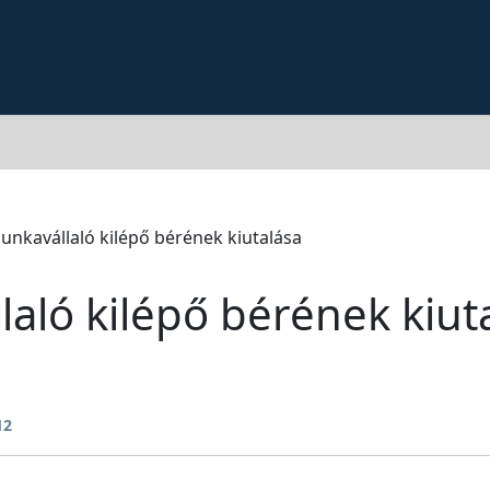
unkavállaló kilépő bérének kiutalása
aló kilépő bérének kiut
12