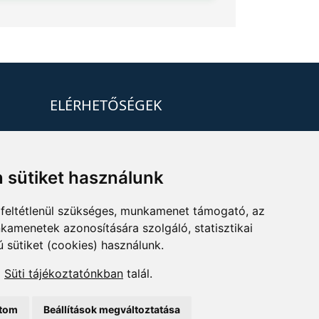
ELÉRHETŐSÉGEK
+36 1 880 7600
info@mprx.hu
 sütiket használunk
feltétlenül szükséges, munkamenet támogató, az
kamenetek azonosítására szolgáló, statisztikai
ú sütiket (cookies) használunk.
a
Süti tájékoztatónkban
talál.
ítom
Beállítások megváltoztatása