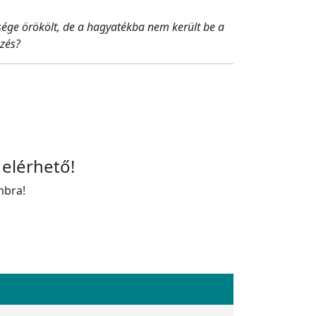
ége örökölt, de a hagyatékba nem került be a
gzés?
 elérhető!
mbra!