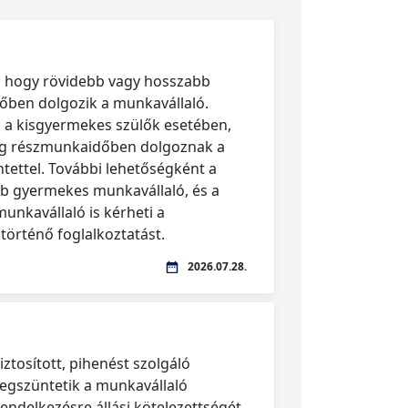
, hogy rövidebb vagy hosszabb
őben dolgozik a munkavállaló.
 a kisgyermekes szülők esetében,
eg részmunkaidőben dolgoznak a
tettel. További lehetőségként a
bb gyermekes munkavállaló, és a
nkavállaló is kérheti a
örténő foglalkoztatást.
2026.07.28.
ztosított, pihenést szolgáló
gszüntetik a munkavállaló
ndelkezésre állási kötelezettségét.