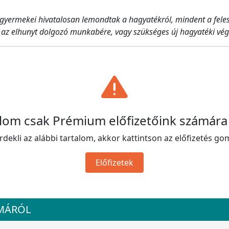
gyermekei hivatalosan lemondtak a hagyatékról, mindent a feles
e az elhunyt dolgozó munkabére, vagy szükséges új hagyatéki vé
alom csak Prémium előfizetőink számára
rdekli az alábbi tartalom, akkor kattintson az előfizetés go
Előfizetek
ÉMÁRÓL