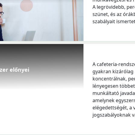
A legrövidebb, pe
szünet, és az órá
szabályait ismerte
A cafeteria-rendsz
szer előnyei
gyakran kizárólag
koncentrálnak, pe
lényegesen többet 
munkáltató javadal
amelynek egyszerre
elégedettségét, a 
jogszabályoknak va