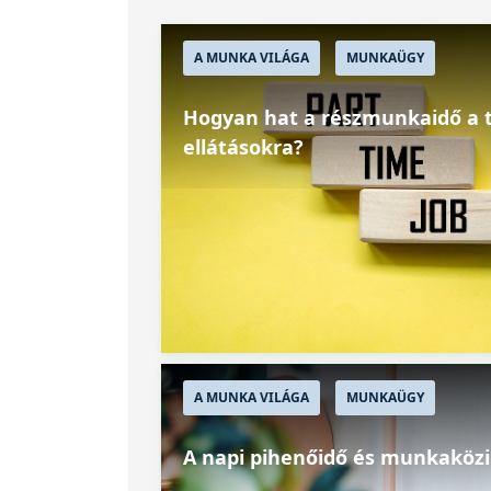
A MUNKA VILÁGA
MUNKAÜGY
Hogyan hat a részmunkaidő a t
ellátásokra?
A MUNKA VILÁGA
MUNKAÜGY
A napi pihenőidő és munkaközi