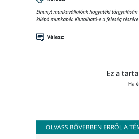
Elhunyt munkavállalónk hagyatéki tárgyalásán 
kilépő munkabér. Kiutalható-e a feleség részér
Válasz:
Ez a tart
Ha é
OLVASS BŐVEBBEN ERRŐL A T