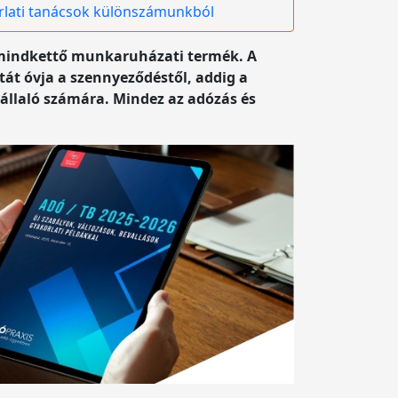
rlati tanácsok különszámunkból
 mindkettő munkaruházati termék. A
át óvja a szennyeződéstől, addig a
állaló számára. Mindez az adózás és