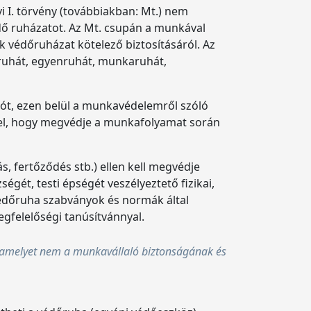
 I. törvény (továbbiakban: Mt.) nem
dő ruházatot. Az Mt. csupán a munkával
k védőruházat kötelező biztosításáról. Az
aruhát, egyenruhát, munkaruhát,
ót, ezen belül a munkavédelemről szóló
isel, hogy megvédje a munkafolyamat során
s, fertőződés stb.) ellen kell megvédje
gét, testi épségét veszélyeztető fizikai,
A védőruha szabványok és normák által
gfelelőségi tanúsítvánnyal.
 amelyet nem a munkavállaló biztonságának és