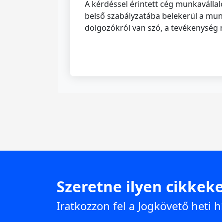
A kérdéssel érintett cég munkaválla
belső szabályzatába belekerül a munk
dolgozókról van szó, a tevékenység
Szeretne ilyen cikkeke
Iratkozzon fel a Jogkövető heti h