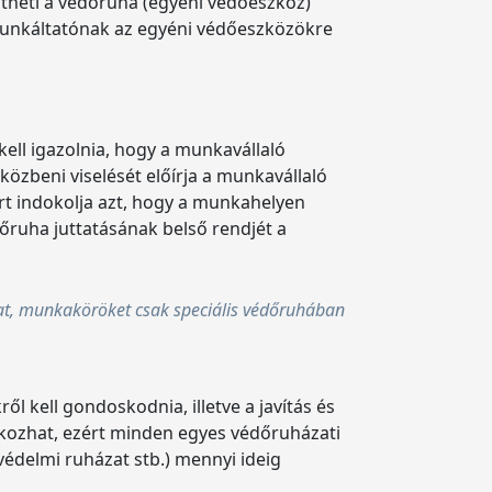
theti a védőruha (egyéni védőeszköz)
 munkáltatónak az egyéni védőeszközökre
ll igazolnia, hogy a munkavállaló
zbeni viselését előírja a munkavállaló
rt indokolja azt, hogy a munkahelyen
őruha juttatásának belső rendjét a
at, munkaköröket csak speciális védőruhában
l kell gondoskodnia, illetve a javítás és
t okozhat, ezért minden egyes védőruházati
védelmi ruházat stb.) mennyi ideig