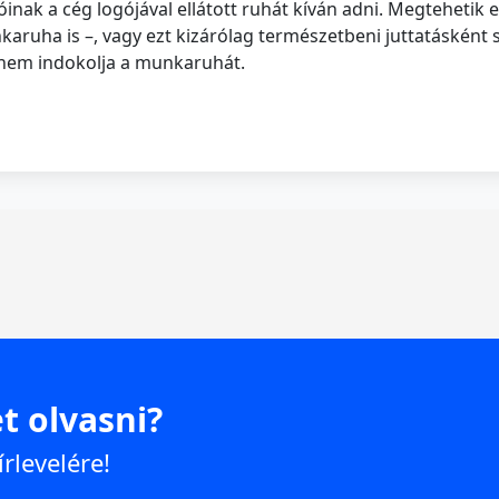
lóinak a cég logójával ellátott ruhát kíván adni. Megteheti
aruha is –, vagy ezt kizárólag természetbeni juttatásként s
 nem indokolja a munkaruhát.
t olvasni?
írlevelére!