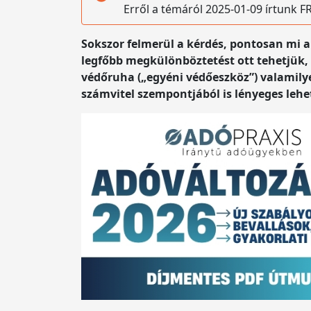
Erről a témáról 2025-01-09 írtunk
Sokszor felmerül a kérdés, pontosan mi
legfőbb megkülönböztetést ott tehetjük,
védőruha („egyéni védőeszköz”) valamily
számvitel szempontjából is lényeges lehe