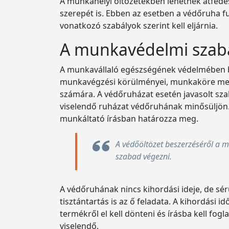
A munkahelyi öltözetekben lehetnek átfedés
szerepét is. Ebben az esetben a védőruha 
vonatkozó szabályok szerint kell eljárnia.
A munkavédelmi szab
A munkavállaló egészségének védelmében bi
munkavégzési körülményei, munkaköre megkö
számára. A védőruházat esetén javasolt sza
viselendő ruházat védőruhának minősüljön. 
munkáltató írásban határozza meg.
A védőöltözet beszerzéséről a 
szabad végezni.
A védőruhának nincs kihordási ideje, de sér
tisztántartás is az ő feladata. A kihordási 
termékről el kell dönteni és írásba kell fo
viselendő.