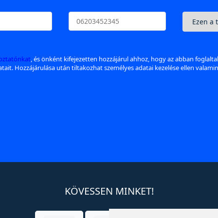
koztatónkat
, és önként kifejezetten hozzájárul ahhoz, hogy az abban foglalt
datait. Hozzájárulása után tiltakozhat személyes adatai kezelése ellen valami
KÖVESSEN MINKET!