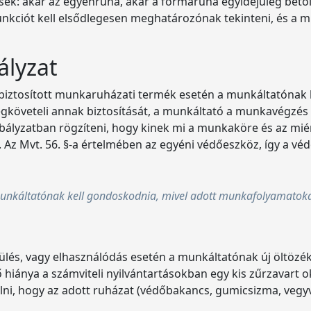
ek: akár az egyenruha, akár a formaruha egyidejűleg betöl
funkciót kell elsődlegesen meghatározónak tekinteni, és a
ályzat
ztosított munkaruházati termék esetén a munkáltatónak ke
veteli annak biztosítását, a munkáltató a munkavégzés kö
bályzatban rögzíteni, hogy kinek mi a munkaköre és az mié
Az Mvt. 56. §-a értelmében az egyéni védőeszköz, így a véd
munkáltatónak kell gondoskodnia, mivel adott munkafolyamatok
ülés, vagy elhasználódás esetén a munkáltatónak új öltözékrő
idő hiánya a számviteli nyilvántartásokban egy kis zűrzavar
glalni, hogy az adott ruházat (védőbakancs, gumicsizma, vegy