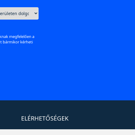
aknak megfelelően a
nt bármikor kérheti
ELÉRHETŐSÉGEK
+36 1 880 7600