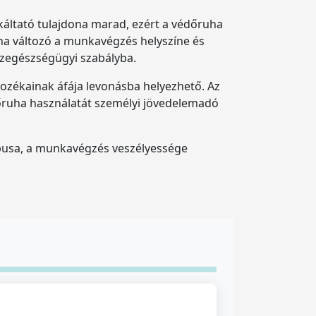
káltató tulajdona marad, ezért a védőruha
 ha változó a munkavégzés helyszíne és
özegészségügyi szabályba.
tozékainak áfája levonásba helyezhető. Az
védőruha használatát személyi jövedelemadó
pusa, a munkavégzés veszélyessége