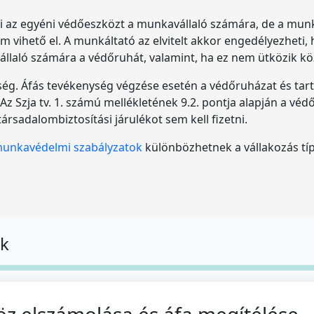
i az egyéni védőeszközt a munkavállaló számára, de a mun
vihető el. A munkáltató az elvitelt akkor engedélyezheti,
llaló számára a védőruhát, valamint, ha ez nem ütközik k
tség. Áfás tevékenység végzése esetén a védőruházat és tar
az. Az Szja tv. 1. számú mellékletének 9.2. pontja alapján a 
társadalombiztosítási járulékot sem kell fizetni.
unkavédelmi szabályzatok
különbözhetnek a vállakozás tí
ok
z elszámolása és áfa megítélése