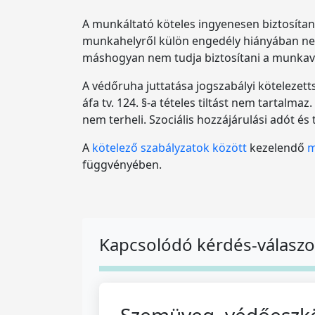
A munkáltató köteles ingyenesen biztosítan
munkahelyről külön engedély hiányában nem 
máshogyan nem tudja biztosítani a munkavá
A védőruha juttatása jogszabályi kötelezet
áfa tv. 124. §-a tételes tiltást nem tartalm
nem terheli. Szociális hozzájárulási adót és 
A
kötelező szabályzatok között
kezelendő
m
függvényében.
Kapcsolódó kérdés-válasz
Szemüveg, védőeszkö