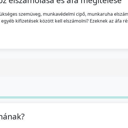
zükséges szemüveg, munkavédelmi cipő, munkaruha elszámo
 egyéb kifizetések között kell elszámolni? Ezeknek az áfa r
hának?