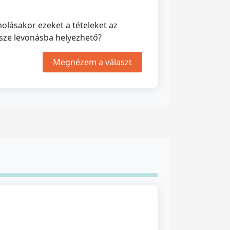
lásakor ezeket a tételeket az
észe levonásba helyezhető?
Megnézem a választ