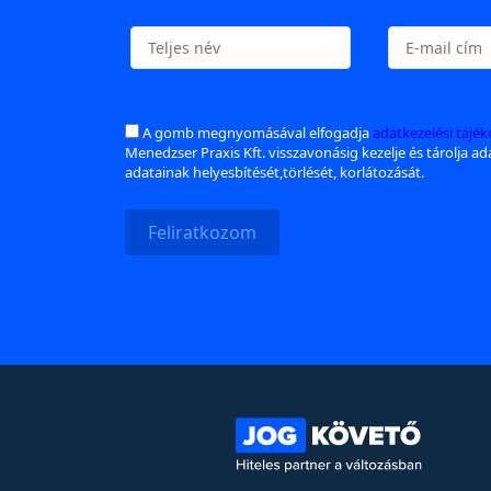
A gomb megnyomásával elfogadja
adatkezelési tájé
Menedzser Praxis Kft. visszavonásig kezelje és tárolja a
adatainak helyesbítését,törlését, korlátozását.
Feliratkozom