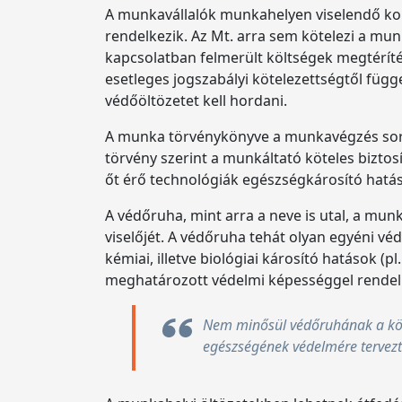
A munkavállalók munkahelyen viselendő kon
rendelkezik. Az Mt. arra sem kötelezi a mu
kapcsolatban felmerült költségek megtérítés
esetleges jogszabályi kötelezettségtől fü
védőöltözetet kell hordani.
A munka törvénykönyve a munkavégzés során
törvény szerint a munkáltató köteles bizto
őt érő technológiák egészségkárosító hatása
A védőruha, mint arra a neve is utal, a munk
viselőjét. A védőruha tehát olyan egyéni vé
kémiai, illetve biológiai károsító hatások (
meghatározott védelmi képességgel rendelk
Nem minősül védőruhának a köz
egészségének védelmére terveztek