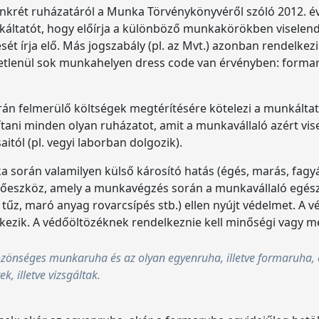
krét ruházatáról a Munka Törvénykönyvéről szóló 2012. évi
nkáltatót, hogy előírja a különböző munkakörökben viselen
ét írja elő. Más jogszabály (pl. az Mvt.) azonban rendelkezi
ggetlenül sok munkahelyen dress code van érvényben: form
 felmerülő költségek megtérítésére kötelezi a munkáltat
sítani minden olyan ruházatot, amit a munkavállaló azért v
itól (pl. vegyi laborban dolgozik).
a során valamilyen külső károsító hatás (égés, marás, fagyá
dőeszköz, amely a munkavégzés során a munkavállaló egészsé
pl. tűz, maró anyag rovarcsípés stb.) ellen nyújt védelmet. 
ezik. A védőöltözéknek rendelkeznie kell minőségi vagy me
önséges munkaruha és az olyan egyenruha, illetve formaruha,
, illetve vizsgáltak.