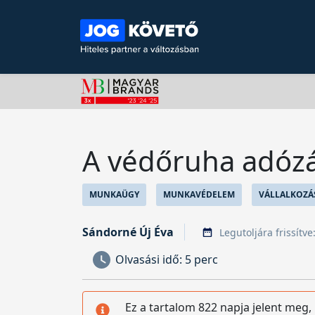
A védőruha adóz
MUNKAÜGY
MUNKAVÉDELEM
VÁLLALKOZÁ
Sándorné Új Éva
Legutoljára frissítve
Olvasási idő:
5 perc
Ez a tartalom 822 napja jelent meg,