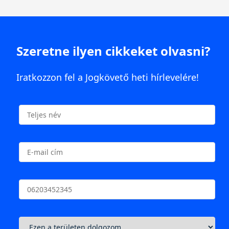
Szeretne ilyen cikkeket olvasni?
Iratkozzon fel a Jogkövető heti hírlevelére!