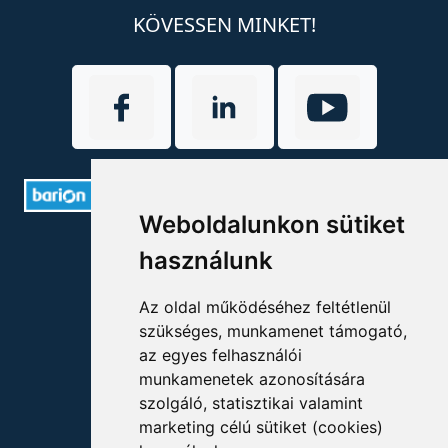
KÖVESSEN MINKET!
Weboldalunkon sütiket
ELÉRHETŐSÉGEK
használunk
+36 1 880 7600
Az oldal működéséhez feltétlenül
szükséges, munkamenet támogató,
info@mprx.hu
az egyes felhasználói
munkamenetek azonosítására
szolgáló, statisztikai valamint
marketing célú sütiket (cookies)