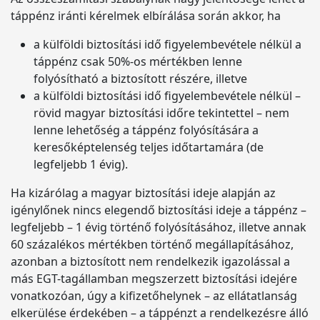
táppénz iránti kérelmek elbírálása során akkor, ha
a külföldi biztosítási idő figyelembevétele nélkül a
táppénz csak 50%-os mértékben lenne
folyósítható a biztosított részére, illetve
a külföldi biztosítási idő figyelembevétele nélkül –
rövid magyar biztosítási időre tekintettel – nem
lenne lehetőség a táppénz folyósítására a
keresőképtelenség teljes időtartamára (de
legfeljebb 1 évig).
Ha kizárólag a magyar biztosítási ideje alapján az
igénylőnek nincs elegendő biztosítási ideje a táppénz –
legfeljebb – 1 évig történő folyósításához, illetve annak
60 százalékos mértékben történő megállapításához,
azonban a biztosított nem rendelkezik igazolással a
más EGT-tagállamban megszerzett biztosítási idejére
vonatkozóan, úgy a kifizetőhelynek – az ellátatlanság
elkerülése érdekében – a táppénzt a rendelkezésre álló