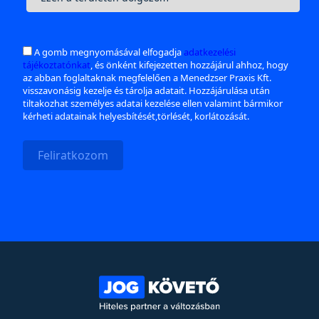
A gomb megnyomásával elfogadja
adatkezelési
tájékoztatónkat
, és önként kifejezetten hozzájárul ahhoz, hogy
az abban foglaltaknak megfelelően a Menedzser Praxis Kft.
visszavonásig kezelje és tárolja adatait. Hozzájárulása után
tiltakozhat személyes adatai kezelése ellen valamint bármikor
kérheti adatainak helyesbítését,törlését, korlátozását.
Feliratkozom