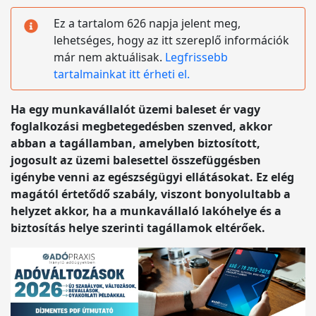
Ez a tartalom 626 napja jelent meg,
lehetséges, hogy az itt szereplő információk
már nem aktuálisak.
Legfrissebb
tartalmainkat itt érheti el.
Ha egy munkavállalót üzemi baleset ér vagy
foglalkozási megbetegedésben szenved, akkor
abban a tagállamban, amelyben biztosított,
jogosult az üzemi balesettel összefüggésben
igénybe venni az egészségügyi ellátásokat. Ez elég
magától értetődő szabály, viszont bonyolultabb a
helyzet akkor, ha a munkavállaló lakóhelye és a
biztosítás helye szerinti tagállamok eltérőek.