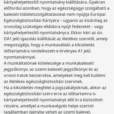
kártyahelyettesítő nyomtatvány kiállítására. Gyakran
előfordul azonban, hogy az egészségügyi szolgáltató a
baleseti többletszolgáltatásokat nem nyújtja Európai
Egészségbiztosítási Kártyára – ugyanis az kizárólag az
orvosilag szükséges ellátásra nyújt fedezetet – vagy
kártyahelyettesítő nyomtatványra. Ekkor kéri az ún.
DA1 jelű igazolás kiállítását az illetékes szervtől, amely
megvizsgálja, hogy a munkavállaló a kiküldetés
időtartamára rendelkezett-e érvényes A1 jelű
nyomtatvánnyal.
A munkáltatónak kötelessége a munkabaleseti
jegyzőkönyv, az üzemi baleseti jegyzőkönyv és az
orvosi iratok beszerzése, amelyeket meg kell küldeni
az illetékes egészségbiztosítási szervnek.
Ha a kiküldetés megfelel a jogszabályoknak, akkor az
egészségbiztosítási szerv erre az időtartamra is
kártyahelyettesítő nyomtatványt állít ki a biztosított
részére, amellyel a munkavégzés helye szerinti
tagállamban igénybe veheti az üzemi baleset,