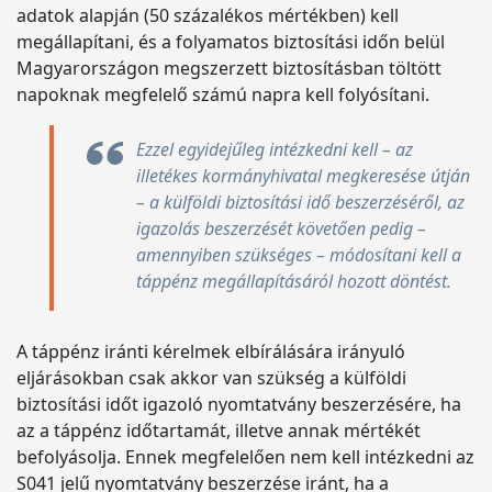
adatok alapján (50 százalékos mértékben) kell
megállapítani, és a folyamatos biztosítási időn belül
Magyarországon megszerzett biztosításban töltött
napoknak megfelelő számú napra kell folyósítani.
Ezzel egyidejűleg intézkedni kell – az
illetékes kormányhivatal megkeresése útján
– a külföldi biztosítási idő beszerzéséről, az
igazolás beszerzését követően pedig –
amennyiben szükséges – módosítani kell a
táppénz megállapításáról hozott döntést.
A táppénz iránti kérelmek elbírálására irányuló
eljárásokban csak akkor van szükség a külföldi
biztosítási időt igazoló nyomtatvány beszerzésére, ha
az a táppénz időtartamát, illetve annak mértékét
befolyásolja. Ennek megfelelően nem kell intézkedni az
S041 jelű nyomtatvány beszerzése iránt, ha a