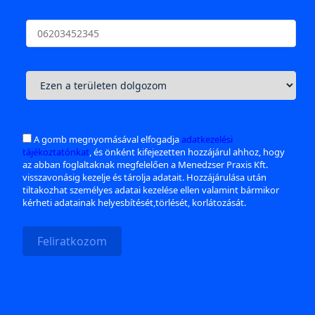
A gomb megnyomásával elfogadja
adatkezelési
tájékoztatónkat
, és önként kifejezetten hozzájárul ahhoz, hogy
az abban foglaltaknak megfelelően a Menedzser Praxis Kft.
visszavonásig kezelje és tárolja adatait. Hozzájárulása után
tiltakozhat személyes adatai kezelése ellen valamint bármikor
kérheti adatainak helyesbítését,törlését, korlátozását.
Feliratkozom