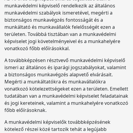
munkavédelmi képviselő rendelkezik az általános
munkavédelmi szabályok ismeretével, megérti a
biztonságos munkavégzés fontosságát és a
munkáltató és munkavállalók felelősségét ezen a
területen. Továbbá tisztában van a munkavédelmi
képviselet jogi követelményeivel és a munkahelyére
vonatkozó főbb előírásokkal.
A továbbképzésen résztvevő munkavédelmi képviselő
ismeri az általános és iparági jogszabályokat, valamint
a biztonságos munkavégzés alapvető elvárásait.
Megérti a munkáltatókra és munkavállalókra
vonatkozó kötelezettségeket ezen a területen. Emellett
tudatában van a munkavédelmi képviselet feladatainak
és jogi kereteinek, valamint a munkahelyére vonatkozó
főbb előírásoknak.
A munkavédelmi képviselők továbbképzésének
kötelező részei közé tartozik tehát a legújabb