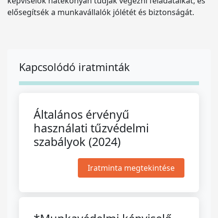
képviselők hatékonyan tudják végezni feladataikat, és
elősegítsék a munkavállalók jólétét és biztonságát.
Kapcsolódó iratminták
Általános érvényű
használati tűzvédelmi
szabályok (2024)
Iratminta megtekintése