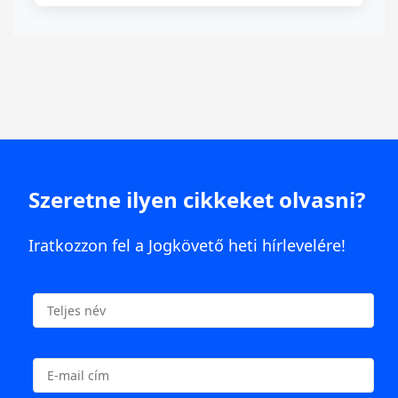
Szeretne ilyen cikkeket olvasni?
Iratkozzon fel a Jogkövető heti hírlevelére!