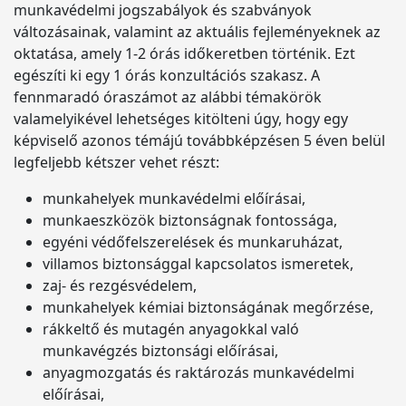
munkavédelmi jogszabályok és szabványok
változásainak, valamint az aktuális fejleményeknek az
oktatása, amely 1-2 órás időkeretben történik. Ezt
egészíti ki egy 1 órás konzultációs szakasz. A
fennmaradó óraszámot az alábbi témakörök
valamelyikével lehetséges kitölteni úgy, hogy egy
képviselő azonos témájú továbbképzésen 5 éven belül
legfeljebb kétszer vehet részt:
munkahelyek munkavédelmi előírásai,
munkaeszközök biztonságnak fontossága,
egyéni védőfelszerelések és munkaruházat,
villamos biztonsággal kapcsolatos ismeretek,
zaj- és rezgésvédelem,
munkahelyek kémiai biztonságának megőrzése,
rákkeltő és mutagén anyagokkal való
munkavégzés biztonsági előírásai,
anyagmozgatás és raktározás munkavédelmi
előírásai,