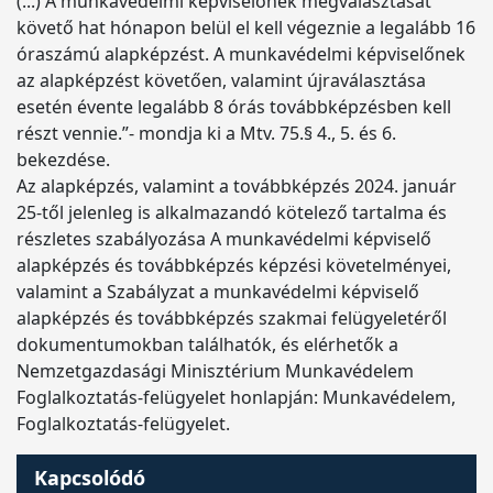
(...) A munkavédelmi képviselőnek megválasztását
követő hat hónapon belül el kell végeznie a legalább 16
óraszámú alapképzést. A munkavédelmi képviselőnek
az alapképzést követően, valamint újraválasztása
esetén évente legalább 8 órás továbbképzésben kell
részt vennie.”- mondja ki a Mtv. 75.§ 4., 5. és 6.
bekezdése.
Az alapképzés, valamint a továbbképzés 2024. január
25-től jelenleg is alkalmazandó kötelező tartalma és
részletes szabályozása A munkavédelmi képviselő
alapképzés és továbbképzés képzési követelményei,
valamint a Szabályzat a munkavédelmi képviselő
alapképzés és továbbképzés szakmai felügyeletéről
dokumentumokban találhatók, és elérhetők a
Nemzetgazdasági Minisztérium Munkavédelem
Foglalkoztatás-felügyelet honlapján: Munkavédelem,
Foglalkoztatás-felügyelet.
Kapcsolódó