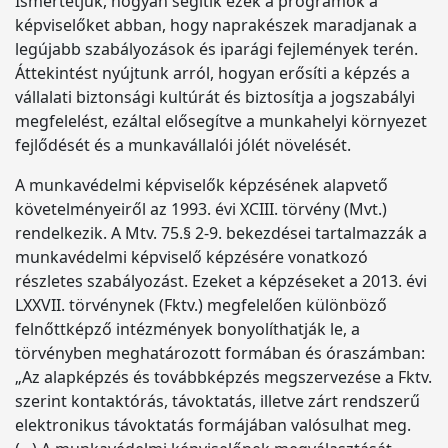
Ismertetjük, hogyan segítik ezek a programok a
képviselőket abban, hogy naprakészek maradjanak a
legújabb szabályozások és iparági fejlemények terén.
Áttekintést nyújtunk arról, hogyan erősíti a képzés a
vállalati biztonsági kultúrát és biztosítja a jogszabályi
megfelelést, ezáltal elősegítve a munkahelyi környezet
fejlődését és a munkavállalói jólét növelését.
A munkavédelmi képviselők képzésének alapvető
követelményeiről az 1993. évi XCIII. törvény (Mvt.)
rendelkezik. A Mtv. 75.§ 2-9. bekezdései tartalmazzák a
munkavédelmi képviselő képzésére vonatkozó
részletes szabályozást. Ezeket a képzéseket a 2013. évi
LXXVII. törvénynek (Fktv.) megfelelően különböző
felnőttképző intézmények bonyolíthatják le, a
törvényben meghatározott formában és óraszámban:
„Az alapképzés és továbbképzés megszervezése a Fktv.
szerint kontaktórás, távoktatás, illetve zárt rendszerű
elektronikus távoktatás formájában valósulhat meg.