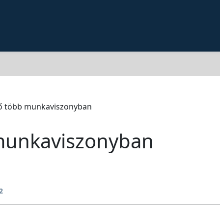
ő több munkaviszonyban
munkaviszonyban
2