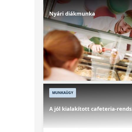
Nyári diákmunka
MUNKAÜGY
A jól kialakított cafeteria-rend