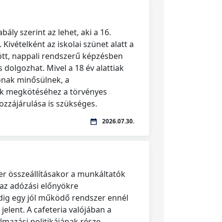
ály szerint az lehet, aki a 16.
. Kivételként az iskolai szünet alatt a
tött, nappali rendszerű képzésben
s dolgozhat. Mivel a 18 év alattiak
ónak minősülnek, a
 megkötéséhez a törvényes
hozzájárulása is szükséges.
2026.07.30.
er összeállításakor a munkáltatók
 az adózási előnyökre
dig egy jól működő rendszer ennél
jelent. A cafeteria valójában a
mazási politikájának része,