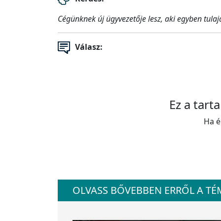
Cégünknek új ügyvezetője lesz, aki egyben tula
Válasz:
Ez a tart
Ha é
OLVASS BŐVEBBEN ERRŐL A T