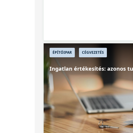
ÉPÍTŐIPAR
CÉGVEZETÉS
Ingatlan értékesítés: azonos tu