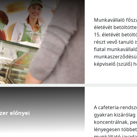
Munkavállaló főszab
életévét betöltötte
15. életévét betöl
részt vevő tanuló i
fiatal munkavállal
munkaszerződésük
képviselő (szülő) 
A cafeteria-rendsz
szer előnyei
gyakran kizárólag
koncentrálnak, pe
lényegesen többet 
munkáltató javadal