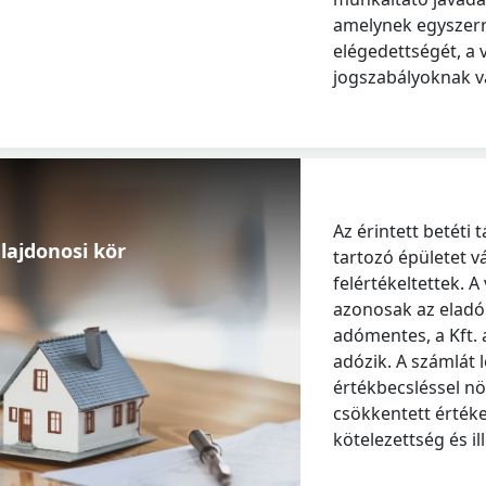
amelynek egyszerre
elégedettségét, a 
jogszabályoknak va
Az érintett betéti 
lajdonosi kör
tartozó épületet v
felértékeltettek. A
azonosak az eladó B
adómentes, a Kft. 
adózik. A számlát 
értékbecsléssel nö
csökkentett értéken
kötelezettség és il