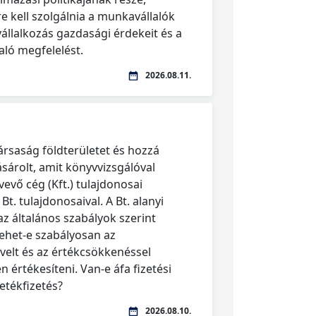
 kell szolgálnia a munkavállalók
vállalkozás gazdasági érdekeit és a
ló megfelelést.
2026.08.11.
társaság földterületet és hozzá
ásárolt, amit könyvvizsgálóval
 vevő cég (Kft.) tulajdonosai
t. tulajdonosaival. A Bt. alanyi
az általános szabályok szerint
lehet-e szabályosan az
velt és az értékcsökkenéssel
 értékesíteni. Van-e áfa fizetési
letékfizetés?
2026.08.10.