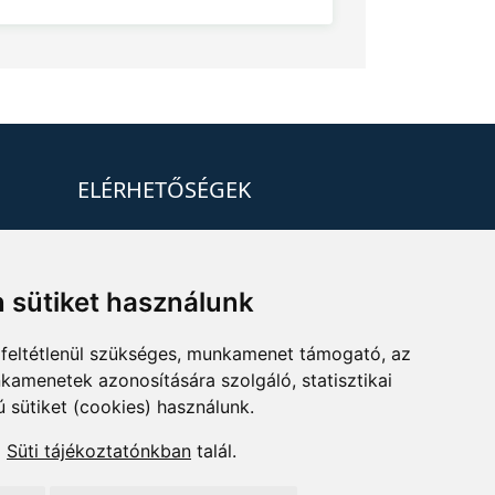
ELÉRHETŐSÉGEK
+36 1 880 7600
info@mprx.hu
 sütiket használunk
feltétlenül szükséges, munkamenet támogató, az
kamenetek azonosítására szolgáló, statisztikai
ú sütiket (cookies) használunk.
a
Süti tájékoztatónkban
talál.