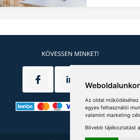
KÖVESSEN MINKET!
Weboldalunkon
Az oldal működéséhez 
egyes felhasználói mun
valamint marketing cél
Bővebb tájékoztatást 