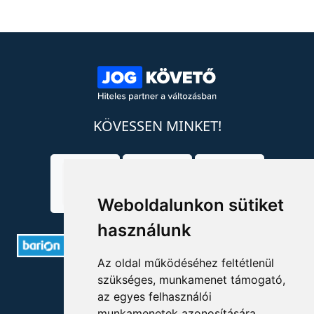
KÖVESSEN MINKET!
Weboldalunkon sütiket
használunk
Az oldal működéséhez feltétlenül
szükséges, munkamenet támogató,
ELÉRHETŐSÉGEK
az egyes felhasználói
munkamenetek azonosítására