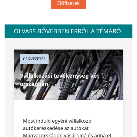
Előfizetek
OLVASS BŐVEBBEN ERRŐL A TÉMÁRÓL
CÉGVEZETÉS
Vállalkozási tevékenység két
országban
Most induló egyéni vállalkozó
autókereskedése az autókat
Magyarországon vásárolná és adná el,