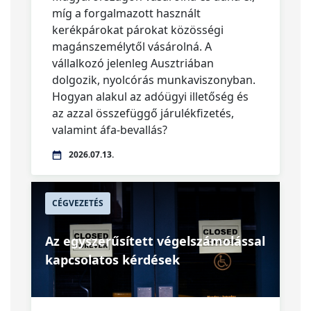
míg a forgalmazott használt
kerékpárokat párokat közösségi
magánszemélytől vásárolná. A
vállalkozó jelenleg Ausztriában
dolgozik, nyolcórás munkaviszonyban.
Hogyan alakul az adóügyi illetőség és
az azzal összefüggő járulékfizetés,
valamint áfa-bevallás?
2026.07.13.
CÉGVEZETÉS
Az egyszerűsített végelszámolással
kapcsolatos kérdések