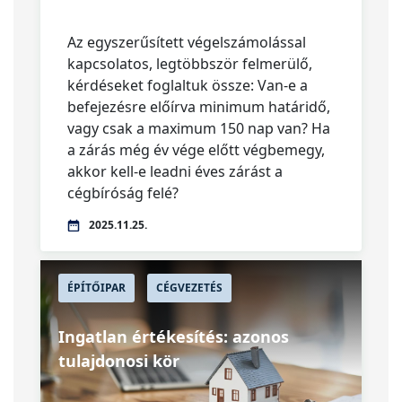
Az egyszerűsített végelszámolással
kapcsolatos, legtöbbször felmerülő,
kérdéseket foglaltuk össze: Van-e a
befejezésre előírva minimum határidő,
vagy csak a maximum 150 nap van? Ha
a zárás még év vége előtt végbemegy,
akkor kell-e leadni éves zárást a
cégbíróság felé?
2025.11.25.
ÉPÍTŐIPAR
CÉGVEZETÉS
Ingatlan értékesítés: azonos
tulajdonosi kör