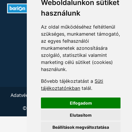
Weboldalunkon sütiket
használunk
ELÉRHETŐSÉGEK
Az oldal működéséhez feltétlenül
szükséges, munkamenet támogató,
+36 1 880 7600
az egyes felhasználói
munkamenetek azonosítására
info@mprx.hu
szolgáló, statisztikai valamint
marketing célú sütiket (cookies)
használunk.
Bővebb tájékoztatást a
Süti
tájékoztatónkban
talál.
Adatvédelem
ÁSZF
Impresszum
Kapcsolat
Elfogadom
© 2026 Copyright:
Menedzserpraxis.hu
Elutasítom
Beállítások megváltoztatása