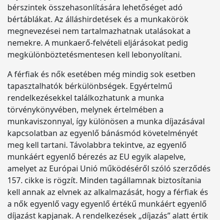
bérszintek összehasonlítására lehetőséget adó
bértáblákat. Az álláshirdetések és a munkakörök
megnevezései nem tartalmazhatnak utalásokat a
nemekre. A munkaerő-felvételi eljárásokat pedig
megkülönböztetésmentesen kell lebonyolítani.
A férfiak és nők esetében még mindig sok esetben
tapasztalhatók bérkülönbségek. Egyértelmű
rendelkezésekkel találkozhatunk a munka
törvénykönyvében, melynek értelmében a
munkaviszonnyal, így különösen a munka díjazásával
kapcsolatban az egyenlő bánásmód követelményét
meg kell tartani. Távolabbra tekintve, az egyenlő
munkáért egyenlő bérezés az EU egyik alapelve,
amelyet az Európai Unió működéséről szóló szerződés
157. cikke is rögzít. Minden tagállamnak biztosítania
kell annak az elvnek az alkalmazását, hogy a férfiak és
a nők egyenlő vagy egyenlő értékű munkáért egyenlő
díjazást kapjanak. A rendelkezések „díjazás” alatt értik