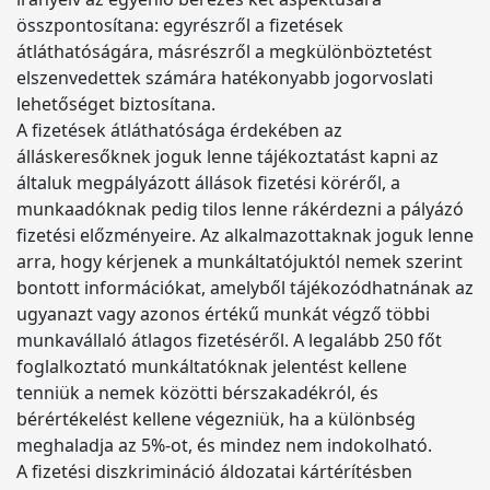
összpontosítana: egyrészről a fizetések
átláthatóságára, másrészről a megkülönböztetést
elszenvedettek számára hatékonyabb jogorvoslati
lehetőséget biztosítana.
A fizetések átláthatósága érdekében az
álláskeresőknek joguk lenne tájékoztatást kapni az
általuk megpályázott állások fizetési köréről, a
munkaadóknak pedig tilos lenne rákérdezni a pályázó
fizetési előzményeire. Az alkalmazottaknak joguk lenne
arra, hogy kérjenek a munkáltatójuktól nemek szerint
bontott információkat, amelyből tájékozódhatnának az
ugyanazt vagy azonos értékű munkát végző többi
munkavállaló átlagos fizetéséről. A legalább 250 főt
foglalkoztató munkáltatóknak jelentést kellene
tenniük a nemek közötti bérszakadékról, és
bérértékelést kellene végezniük, ha a különbség
meghaladja az 5%-ot, és mindez nem indokolható.
A fizetési diszkrimináció áldozatai kártérítésben