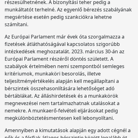
részesülhetnének. A bizonyítási teher pedig a
munkáltatót terhelné. Az egyenlő bérezés szabályának
megsértése esetén pedig szankciókra lehetne
számítani.
Az Európai Parlament már évek óta szorgalmazza a
fizetések átláthatóságával kapcsolatos szigorúbb
intézkedések meghozatalát. 2023. március 30-án az
Európai Parlament részéről döntés született. A
szabályok értelmében nemi szempontból semleges
kritériumok, munkaköri besorolás, illetve
teljesítményértékelés alapján kell megállapítani a
bérszintek összehasonlítására lehetőséget adó
bértáblákat. Az álláshirdetések és a munkakörök
megnevezései nem tartalmazhatnak utalásokat a
nemekre. A munkaerő-felvételi eljárásokat pedig
megkülönböztetésmentesen kell lebonyolítani.
Amennyiben a kimutatások alapján egy adott cégnél a
nők és a férfiak átlagos bérszintje között legalább öt