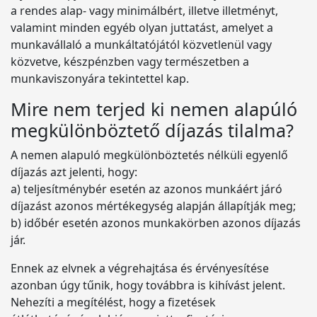
a rendes alap- vagy minimálbért, illetve illetményt,
valamint minden egyéb olyan juttatást, amelyet a
munkavállaló a munkáltatójától közvetlenül vagy
közvetve, készpénzben vagy természetben a
munkaviszonyára tekintettel kap.
Mire nem terjed ki nemen alapúló
megkülönböztető díjazás tilalma?
A nemen alapuló megkülönböztetés nélküli egyenlő
díjazás azt jelenti, hogy:
a) teljesítménybér esetén az azonos munkáért járó
díjazást azonos mértékegység alapján állapítják meg;
b) időbér esetén azonos munkakörben azonos díjazás
jár.
Ennek az elvnek a végrehajtása és érvényesítése
azonban úgy tűnik, hogy továbbra is kihívást jelent.
Nehezíti a megítélést, hogy a fizetések