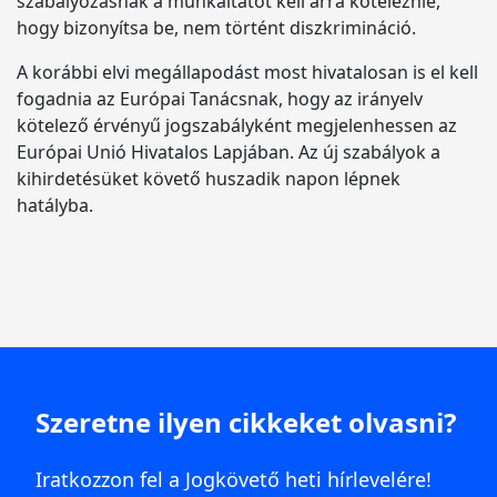
szabályozásnak a munkáltatót kell arra köteleznie,
hogy bizonyítsa be, nem történt diszkrimináció.
A korábbi elvi megállapodást most hivatalosan is el kell
fogadnia az Európai Tanácsnak, hogy az irányelv
kötelező érvényű jogszabályként megjelenhessen az
Európai Unió Hivatalos Lapjában. Az új szabályok a
kihirdetésüket követő huszadik napon lépnek
hatályba.
Szeretne ilyen cikkeket olvasni?
Iratkozzon fel a Jogkövető heti hírlevelére!