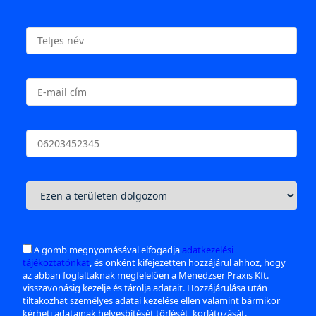
A gomb megnyomásával elfogadja
adatkezelési
tájékoztatónkat
, és önként kifejezetten hozzájárul ahhoz, hogy
az abban foglaltaknak megfelelően a Menedzser Praxis Kft.
visszavonásig kezelje és tárolja adatait. Hozzájárulása után
tiltakozhat személyes adatai kezelése ellen valamint bármikor
kérheti adatainak helyesbítését,törlését, korlátozását.