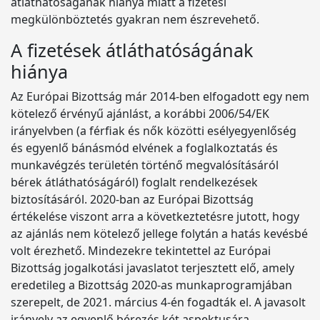
átláthatóságának hiánya miatt a fizetési
megkülönböztetés gyakran nem észrevehető.
A fizetések átláthatóságának
hiánya
Az Európai Bizottság már 2014-ben elfogadott egy nem
kötelező érvényű ajánlást, a korábbi 2006/54/EK
irányelvben (a férfiak és nők közötti esélyegyenlőség
és egyenlő bánásmód elvének a foglalkoztatás és
munkavégzés területén történő megvalósításáról
bérek átláthatóságáról) foglalt rendelkezések
biztosításáról. 2020-ban az Európai Bizottság
értékelése viszont arra a következtetésre jutott, hogy
az ajánlás nem kötelező jellege folytán a hatás kevésbé
volt érezhető. Mindezekre tekintettel az Európai
Bizottság jogalkotási javaslatot terjesztett elő, amely
eredetileg a Bizottság 2020-as munkaprogramjában
szerepelt, de 2021. március 4-én fogadták el. A javasolt
irányelv az egyenlő bérezés két aspektusára