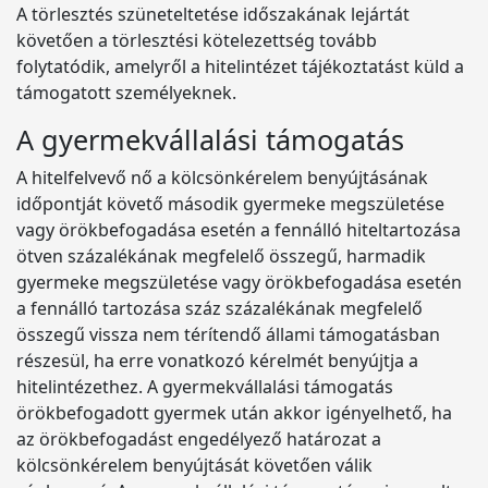
A törlesztés szüneteltetése időszakának lejártát
követően a törlesztési kötelezettség tovább
folytatódik, amelyről a hitelintézet tájékoztatást küld a
támogatott személyeknek.
A gyermekvállalási támogatás
A hitelfelvevő nő a kölcsönkérelem benyújtásának
időpontját követő második gyermeke megszületése
vagy örökbefogadása esetén a fennálló hiteltartozása
ötven százalékának megfelelő összegű, harmadik
gyermeke megszületése vagy örökbefogadása esetén
a fennálló tartozása száz százalékának megfelelő
összegű vissza nem térítendő állami támogatásban
részesül, ha erre vonatkozó kérelmét benyújtja a
hitelintézethez. A gyermekvállalási támogatás
örökbefogadott gyermek után akkor igényelhető, ha
az örökbefogadást engedélyező határozat a
kölcsönkérelem benyújtását követően válik