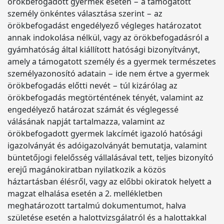
örökbefogadott gyermek esetén − a támogatott
személy önkéntes választása szerint − az
örökbefogadást engedélyező végleges határozatot
annak indokolása nélkül, vagy az örökbefogadásról a
gyámhatóság által kiállított hatósági bizonyítványt,
amely a támogatott személy és a gyermek természetes
személyazonosító adatain − ide nem értve a gyermek
örökbefogadás előtti nevét − túl kizárólag az
örökbefogadás megtörténtének tényét, valamint az
engedélyező határozat számát és véglegessé
válásának napját tartalmazza, valamint az
örökbefogadott gyermek lakcímét igazoló hatósági
igazolványát és adóigazolványát bemutatja, valamint
büntetőjogi felelősség vállalásával tett, teljes bizonyító
erejű magánokiratban nyilatkozik a közös
háztartásban élésről, vagy az előbbi okiratok helyett a
magzat elhalása esetén a 2. mellékletben
meghatározott tartalmú dokumentumot, halva
születése esetén a halottvizsgálatról és a halottakkal