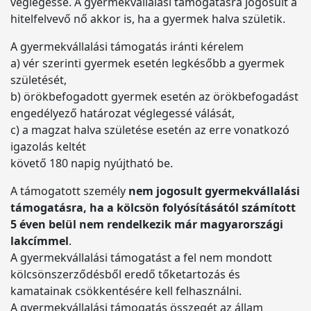
véglegessé. A gyermekvállalási támogatásra jogosult a
hitelfelvevő nő akkor is, ha a gyermek halva születik.
A gyermekvállalási támogatás iránti kérelem
a) vér szerinti gyermek esetén legkésőbb a gyermek
születését,
b) örökbefogadott gyermek esetén az örökbefogadást
engedélyező határozat véglegessé válását,
c) a magzat halva születése esetén az erre vonatkozó
igazolás keltét
követő 180 napig nyújtható be.
A támogatott személy
nem jogosult gyermekvállalási
támogatásra, ha a kölcsön folyósításától számított
5 éven belül nem rendelkezik már magyarországi
lakcímmel
.
A gyermekvállalási támogatást a fel nem mondott
kölcsönszerződésből eredő tőketartozás és
kamatainak csökkentésére kell felhasználni.
A gyermekvállalási támogatás összegét az állam