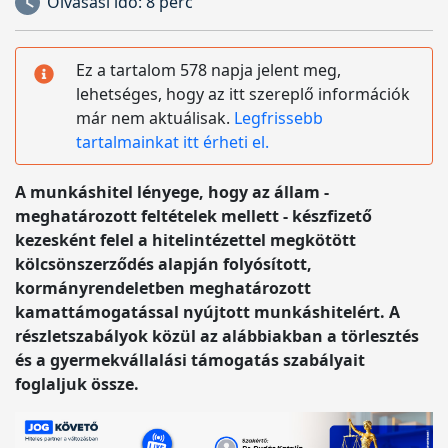
Olvasási idő:
8 perc
Ez a tartalom 578 napja jelent meg,
lehetséges, hogy az itt szereplő információk
már nem aktuálisak.
Legfrissebb
tartalmainkat itt érheti el.
A munkáshitel lényege, hogy az állam -
meghatározott feltételek mellett - készfizető
kezesként felel a hitelintézettel megkötött
kölcsönszerződés alapján folyósított,
kormányrendeletben meghatározott
kamattámogatással nyújtott munkáshitelért. A
részletszabályok közül az alábbiakban a törlesztés
és a gyermekvállalási támogatás szabályait
foglaljuk össze.