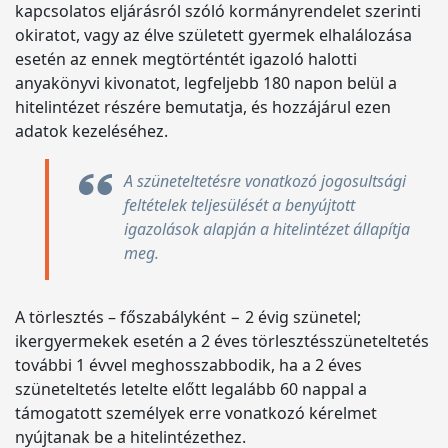
kapcsolatos eljárásról szóló kormányrendelet szerinti
okiratot, vagy az élve született gyermek elhalálozása
esetén az ennek megtörténtét igazoló halotti
anyakönyvi kivonatot, legfeljebb 180 napon belül a
hitelintézet részére bemutatja, és hozzájárul ezen
adatok kezeléséhez.
A szüneteltetésre vonatkozó jogosultsági
feltételek teljesülését a benyújtott
igazolások alapján a hitelintézet állapítja
meg.
A törlesztés – főszabályként − 2 évig szünetel;
ikergyermekek esetén a 2 éves törlesztésszüneteltetés
további 1 évvel meghosszabbodik, ha a 2 éves
szüneteltetés letelte előtt legalább 60 nappal a
támogatott személyek erre vonatkozó kérelmet
nyújtanak be a hitelintézethez.