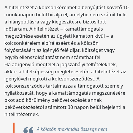
A hitelintézet a kölcsönkérelmet a benyújtást követő 10
munkanapon belül bírálja el, amelybe nem számít bele
a hiánypótlásra vagy kiegészítésre biztosított
időtartam. A hitelintézet − kamattámogatás
megszűnése esetén az ügyleti kamaton kívül − a
kölcsönkérelem elbírálásáért és a kölcsön
folyósításáért az igénylő felé díjat, költséget vagy
egyéb ellenszolgáltatást nem számíthat fel.
Ha az igénylő megfelel a jogszabályi feltételeknek,
akkor a hitelképesség megléte esetén a hitelintézet az
igénylővel megköti a kölcsönszerződést. A
kölcsönszerződés tartalmazza a támogatott személy
nyilatkozatát, hogy a kamattámogatás megszűnésére
okot adó körülmény bekövetkezését annak
bekövetkezésétől számított 30 napon belül bejelenti a
hitelintézetnek.
A kölcsön maximális összege nem