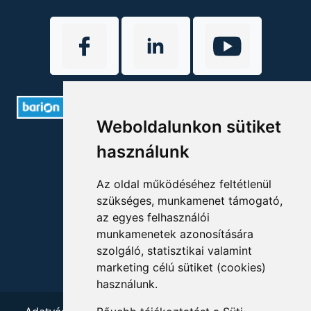
Weboldalunkon sütiket
ELÉRHETŐSÉGEK
használunk
+36 1 880 7600
Az oldal működéséhez feltétlenül
szükséges, munkamenet támogató,
info@mprx.hu
az egyes felhasználói
munkamenetek azonosítására
szolgáló, statisztikai valamint
marketing célú sütiket (cookies)
használunk.