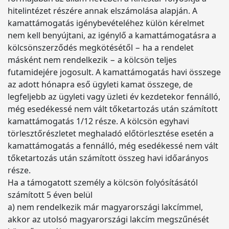
hitelintézet részére annak elszámolása alapján. A
kamattámogatás igénybevételéhez külön kérelmet
nem kell benyújtani, az igénylő a kamattámogatásra a
kölcsönszerződés megkötésétől − ha a rendelet
másként nem rendelkezik − a kölcsön teljes
futamidejére jogosult. A kamattámogatás havi összege
az adott hónapra eső ügyleti kamat összege, de
legfeljebb az ügyleti vagy üzleti év kezdetekor fennálló,
még esedékessé nem vált tőketartozás után számított
kamattámogatás 1/12 része. A kölcsön egyhavi
törlesztőrészletet meghaladó előtörlesztése esetén a
kamattámogatás a fennálló, még esedékessé nem vált
tőketartozás után számított összeg havi időarányos
része.
Ha a támogatott személy a kölcsön folyósításától
számított 5 éven belül
a) nem rendelkezik már magyarországi lakcímmel,
akkor az utolsó magyarországi lakcím megszűnését