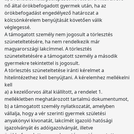
nő által örökbefogadott gyermek után, ha az
örökbefogadást engedélyező határozat a
kölcsönkérelem benyújtását követően válik
véglegessé.
A támogatott személy nem jogosult a törlesztés
szüneteltetésére, ha nem rendelkezik már
magyarországi lakcímmel. A törlesztés
szüneteltetésére a támogatott személy a második
gyermekre tekintettel is jogosult.
A törlesztés szüneteltetése iránti kérelmet a
hitelintézethez kell benyújtani. A kérelemhez mellékelni
kell
a) a kezelőorvos által kiállított, a rendelet 1.
mellékletben meghatározott tartalmú dokumentumot,
b) a támogatott személy nyilatkozatát, amelyben
vállalja, hogy a vér szerinti gyermek születési
anyakönyvi kivonatát, lakcímét igazoló hatósági
igazolványát és adóigazolványát, illetve