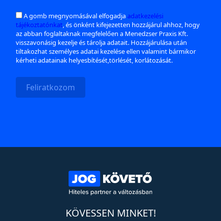
A gomb megnyomásával elfogadja
adatkezelési
tájékoztatónkat
, és önként kifejezetten hozzájárul ahhoz, hogy
az abban foglaltaknak megfelelően a Menedzser Praxis Kft.
visszavonásig kezelje és tárolja adatait. Hozzájárulása után
tiltakozhat személyes adatai kezelése ellen valamint bármikor
kérheti adatainak helyesbítését,törlését, korlátozását.
Feliratkozom
KÖVESSEN MINKET!