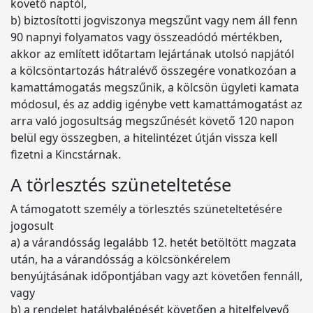
követő naptól,
b) biztosítotti jogviszonya megszűnt vagy nem áll fenn
90 napnyi folyamatos vagy összeadódó mértékben,
akkor az említett időtartam lejártának utolsó napjától
a kölcsöntartozás hátralévő összegére vonatkozóan a
kamattámogatás megszűnik, a kölcsön ügyleti kamata
módosul, és az addig igénybe vett kamattámogatást az
arra való jogosultság megszűnését követő 120 napon
belül egy összegben, a hitelintézet útján vissza kell
fizetni a Kincstárnak.
A törlesztés szüneteltetése
A támogatott személy a törlesztés szüneteltetésére
jogosult
a) a várandósság legalább 12. hetét betöltött magzata
után, ha a várandósság a kölcsönkérelem
benyújtásának időpontjában vagy azt követően fennáll,
vagy
b) a rendelet hatálybalépését követően a hitelfelvevő