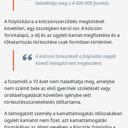
haladhatja meg a 4 000 000 forintot.
A folyósításra a kölcsönszerződés megkötését
követően, egy összegben kerül sor. A kölcsön
forintalapú, a díj és az ügyleti kamat megfizetése és a
tőketartozás törlesztése csak forintban történhet.
A kölcsön törlesztését a folyósítás napját
követő hónaptól kell megkezdeni;
a futamidő a 10 évet nem haladhatja meg, amelybe
nem számít bele az első gyermek születését vagy
örökbefogadását követően igénybe vett
törlesztésszüneteltetés időtartama.
A támogatott személy a kamattámogatás időszakában
ügyleti kamatot nem fizet, azt kamattámogatás
formájában az állam nevében a Kincstár folyósítja a