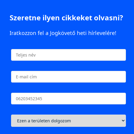
Szeretne ilyen cikkeket olvasni?
Iratkozzon fel a Jogkövető heti hírlevelére!