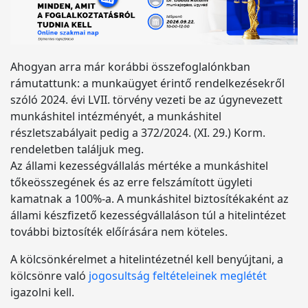
Ahogyan arra már korábbi összefoglalónkban
rámutattunk: a munkaügyet érintő rendelkezésekről
szóló 2024. évi LVII. törvény vezeti be az úgynevezett
munkáshitel intézményét, a munkáshitel
részletszabályait pedig a 372/2024. (XI. 29.) Korm.
rendeletben találjuk meg.
Az állami kezességvállalás mértéke a munkáshitel
tőkeösszegének és az erre felszámított ügyleti
kamatnak a 100%-a. A munkáshitel biztosítékaként az
állami készfizető kezességvállaláson túl a hitelintézet
további biztosíték előírására nem köteles.
A kölcsönkérelmet a hitelintézetnél kell benyújtani, a
kölcsönre való
jogosultság feltételeinek meglétét
igazolni kell.