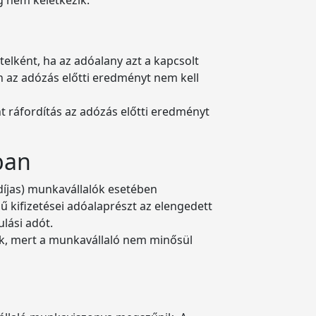
n
telként, ha az adóalany azt a kapcsolt
n az adózás előtti eredményt nem kell
t ráfordítás az adózás előtti eredményt
ban
díjas) munkavállalók esetében
egű kifizetései adóalaprészt az elengedett
ulási adót.
zik, mert a munkavállaló nem minősül