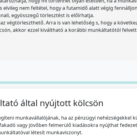
tározhatja, hogy mi történhet olyan esetben, ha a munkav
és elvileg nem feltétel, hogy a futamidő alatt végig fennállj
ali, egyösszegű törlesztést is előírhatja.
z végtörleszthető. Arra is van lehetőség s, hogy a következ
ön, akkor ezzel kiváltható a korábbi munkáltatótól felvett 
ató által nyújtott kölcsön
íteni munkavállalójának, ha az pénzügyi nehézségekkel küz
akadó vagy jövőben felmerülő kiadásokra nyújthat fedezetet
unkáltatóval létesít munkaviszonyt.