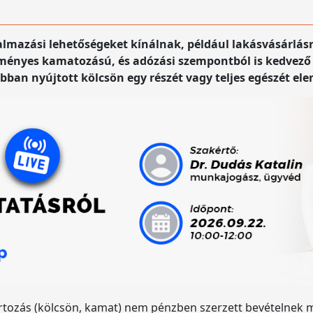
lmazási lehetőségeket kínálnak, például lakásvásárlásra
nyes kamatozású, és adózási szempontból is kedvező fe
an nyújtott kölcsön egy részét vagy teljes egészét ele
rtozás (kölcsön, kamat) nem pénzben szerzett bevételnek m