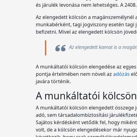
és járulék levonása nem lehetséges. A 2408. 
Az elengedett kölcsön a magánszemélynél a f
munkabérként, tagi jogviszony esetén tagi jö
befizetni. Mivel az elengedett kölcsön jöved
Az elengedett kamat is a magán
A munkáltatói kölcsön elengedése az egyes ny
pontja értelmében nem növeli az
adózás
el
javára történik.
A munkáltatói kölcsö
A munkáltatói kölcsön elengedett összege 
adó, sem társadalombiztosítási járulékfizeté
Sajátos kérdésként vetődik fel, hogy mikén
volt, de a kölcsön elengedésekor már nyugd
következik, hogy csak személyijövedelemadót