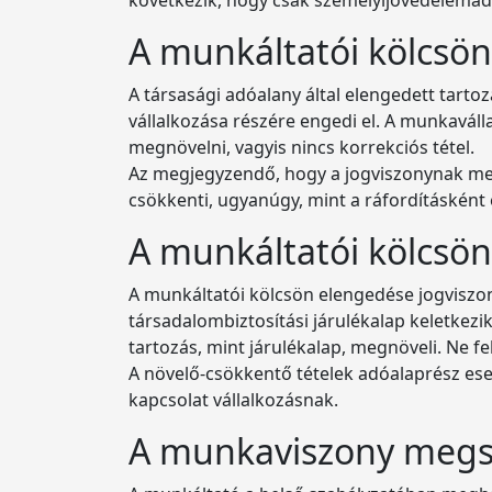
A munkáltatói kölcsö
A társasági adóalany által elengedett tarto
vállalkozása részére engedi el. A munkavál
megnövelni, vagyis nincs korrekciós tétel.
Az megjegyzendő, hogy a jogviszonynak megf
csökkenti, ugyanúgy, mint a ráfordításként 
A munkáltatói kölcsön
A munkáltatói kölcsön elengedése jogviszo
társadalombiztosítási járulékalap keletkezik.
tartozás, mint járulékalap, megnöveli. Ne fele
A növelő-csökkentő tételek adóalaprész ese
kapcsolat vállalkozásnak.
A munkaviszony meg