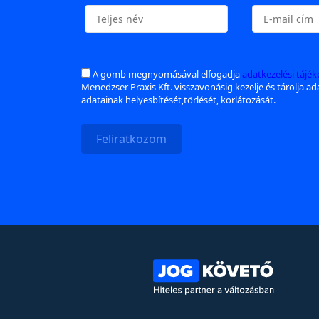
A gomb megnyomásával elfogadja
adatkezelési tájé
Menedzser Praxis Kft. visszavonásig kezelje és tárolja a
adatainak helyesbítését,törlését, korlátozását.
Feliratkozom