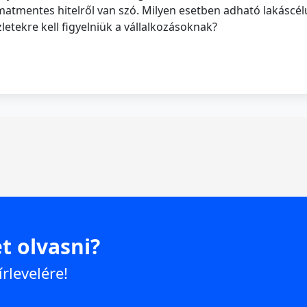
mentes hitelről van szó. Milyen esetben adható lakáscélú 
letekre kell figyelniük a vállalkozásoknak?
t olvasni?
írlevelére!