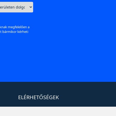
aknak megfelelően a
nt bármikor kérheti
ELÉRHETŐSÉGEK
+36 1 880 7600