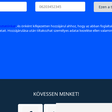
koztatónkat
, és önként kifejezetten hozzájárul ahhoz, hogy az abban foglalt
datait. Hozzájárulása után tiltakozhat személyes adatai kezelése ellen valami
KÖVESSEN MINKET!