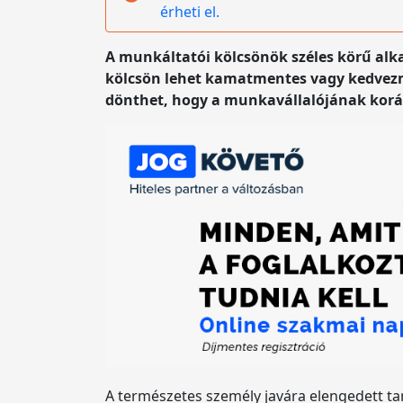
érheti el.
A munkáltatói kölcsönök széles körű alka
kölcsön lehet kamatmentes vagy kedvezmé
dönthet, hogy a munkavállalójának korább
A természetes személy javára elengedett ta