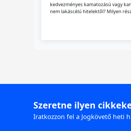
kedvezményes kamatozású vagy kamat
nem lakáscélú hitelektől? Milyen rész
Szeretne ilyen cikkeke
Iratkozzon fel a Jogkövető heti h