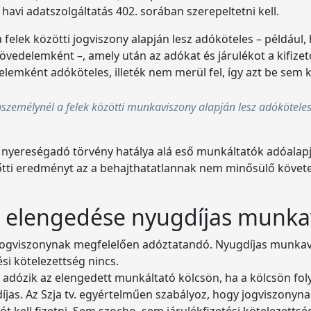
havi adatszolgáltatás 402. sorában szerepeltetni kell.
elek közötti jogviszony alapján lesz adóköteles – például,
vedelemként –, amely után az adókat és járulékot a kifizetőn
elemként adóköteles, illeték nem merül fel, így azt be sem k
személynél a felek közötti munkaviszony alapján lesz adóköteles
ereségadó törvény hatálya alá eső munkáltatók adóalapját el
őtti eredményt az a behajthatatlannak nem minősülő köve
n elengedése nyugdíjas munkav
jogviszonynak megfelelően adóztatandó. Nyugdíjas munkavá
si kötelezettség nincs.
t adózik az elengedett munkáltató kölcsön, ha a kölcsön fol
íjas. Az Szja tv. egyértelműen szabályoz, hogy jogviszonyn
 kell fizetni. Sem szocho, sem járulékfizetési kötelezettsé