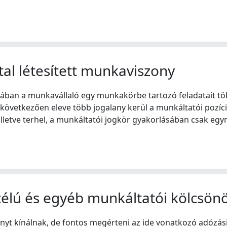
tal létesített munkaviszony
ában a munkavállaló egy munkakörbe tartozó feladatait több
övetkezően eleve több jogalany kerül a munkáltatói pozíci
 illetve terhel, a munkáltatói jogkör gyakorlásában csak eg
scélú és egyéb munkáltatói kölcsön
yt kínálnak, de fontos megérteni az ide vonatkozó adózási