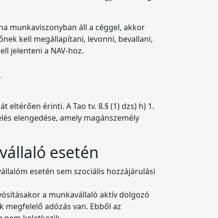
 ha munkaviszonyban áll a céggel, akkor
ek kell megállapítani, levonni, bevallani,
ell jelenteni a NAV-hoz.
.
térően érinti. A Tao tv. 8.§ (1) dzs) h) 1.
telés elengedése, amely magánszemély
állaló esetén
llalóm esetén sem szociális hozzájárulási
yósításakor a munkavállaló aktív dolgozó
ak megfelelő adózás van. Ebből az
g nem keletkezik.