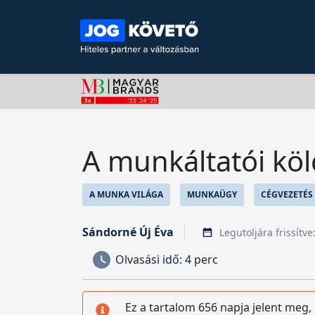
A munkáltatói kö
A MUNKA VILÁGA
MUNKAÜGY
CÉGVEZETÉS
Sándorné Új Éva
Legutoljára frissítve
Olvasási idő:
4 perc
Ez a tartalom 656 napja jelent meg,