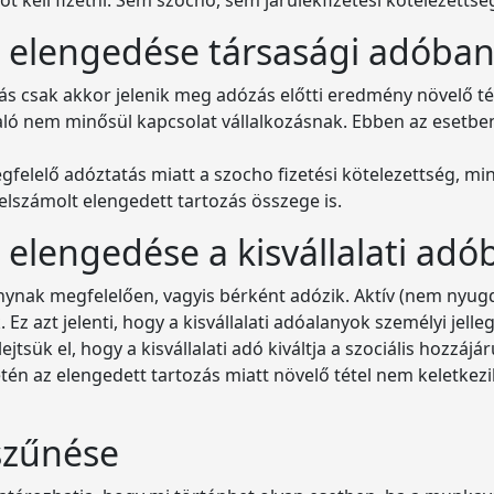
n elengedése társasági adóba
zás csak akkor jelenik meg adózás előtti eredmény növelő té
laló nem minősül kapcsolat vállalkozásnak. Ebben az esetbe
elelő adóztatás miatt a szocho fizetési kötelezettség, min
elszámolt elengedett tartozás összege is.
 elengedése a kisvállalati adó
nynak megfelelően, vagyis bérként adózik. Aktív (nem nyug
 Ez azt jelenti, hogy a kisvállalati adóalanyok személyi jell
jtsük el, hogy a kisvállalati adó kiváltja a szociális hozzájár
tén az elengedett tartozás miatt növelő tétel nem keletke
szűnése