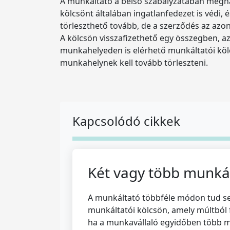
A munkáltató a belső szabályzatában megha
kölcsönt általában ingatlanfedezet is védi, 
törleszthető tovább, de a szerződés az azonn
A kölcsön visszafizethető egy összegben, aza
munkahelyeden is elérhető munkáltatói kölcs
munkahelynek kell tovább törleszteni.
Kapcsolódó cikkek
Két vagy több munkált
A munkáltató többféle módon tud seg
munkáltatói kölcsön, amely múltból f
ha a munkavállaló egyidőben több m