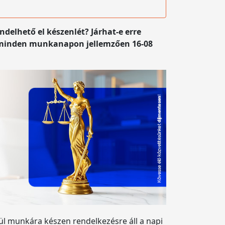
elhető el készenlét? Járhat-e erre
ani minden munkanapon jellemzően 16-08
vül munkára készen rendelkezésre áll a napi