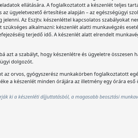
ladatok ellátására. A foglalkoztatott a készenlét teljes tar
s az ügyeletvezető értesítése alapján – az egészségügyi szo
elenni. Az Eszjtv. készenléttel kapcsolatos szabályokat ne
eit szükséges alkalmazni: készenlét alatti munkavégzés e
fejezéséig terjedő idő. A készenlét alatt elrendelt munka
ábbá azt a szabályt, hogy készenlétre és ügyeletre összesen 
ügyi dolgozót.
rint az orvos, gyógyszerész munkakörben foglalkoztatott egé
mértéke a készenlét minden órájára az illetmény egy órára es
rják ki a készenléti díjjuttatásból, a magasabb beosztási munkavá