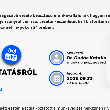
agasabb vezető beosztású munkavállalónak hogyan rend
ogviszonyról van szó, vezetői készenlétet kell biztosít
szüneti napokon 24 órában.
nlét) esetén a foglalkoztatott a munkavégzés helyszínén kí