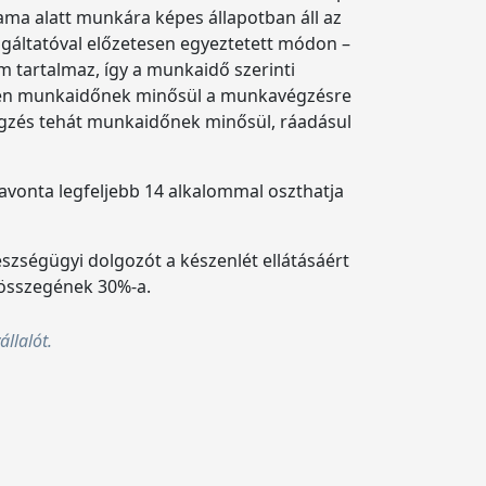
tama alatt munkára képes állapotban áll az
lgáltatóval előzetesen egyeztetett módon –
m tartalmaz, így a munkaidő szerinti
setén munkaidőnek minősül a munkavégzésre
végzés tehát munkaidőnek minősül, ráadásul
havonta legfeljebb 14 alkalommal oszthatja
szségügyi dolgozót a készenlét ellátásáért
ő összegének 30%-a.
llalót.