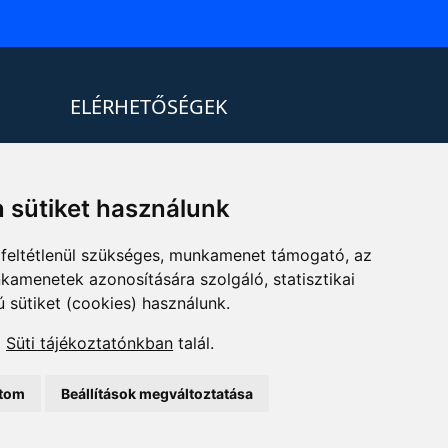
ELÉRHETŐSÉGEK
+36 1 880 7600
info@mprx.hu
 sütiket használunk
feltétlenül szükséges, munkamenet támogató, az
kamenetek azonosítására szolgáló, statisztikai
ú sütiket (cookies) használunk.
a
Süti tájékoztatónkban
talál.
ítom
Beállítások megváltoztatása