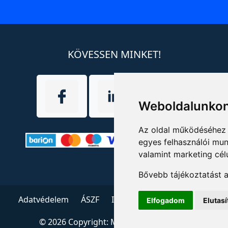
KÖVESSEN MINKET!
Weboldalunkon
Az oldal működéséhez 
egyes felhasználói mun
valamint marketing cél
Bővebb tájékoztatást 
Adatvédelem
ÁSZF
Impresszum
Kapcsolat
Elfogadom
Elutas
© 2026 Copyright:
Menedzserpraxis.hu