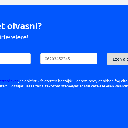
t olvasni?
írlevelére!
koztatónkat
, és önként kifejezetten hozzájárul ahhoz, hogy az abban foglalt
datait. Hozzájárulása után tiltakozhat személyes adatai kezelése ellen valami