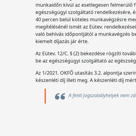
munkaidőn kívül az esetlegesen felmerülő fe
egészségügyi szolgáltató rendelkezésére, é
40 percen belül köteles munkavégzésre meg j
megítélésénél ismét az Eütev. rendelkezés
való behívás időpontjától a munkavégzés be
kiemelt díjazás jár érte.
Az Eütev. 12/C. § (2) bekezdése rögzíti tov
be az egészségügyi szolgáltató az egészség
Az 1/2021. OKFŐ utasítás 3.2. alpontja sze
készenléti díj illeti meg. A készenléti díj 
A fenti jogszabályhelyek nem zá