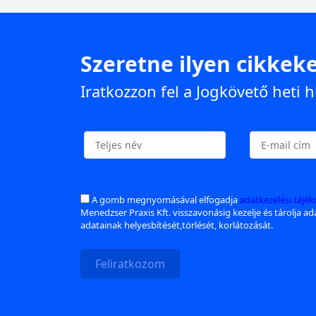
Szeretne ilyen cikkeke
Iratkozzon fel a Jogkövető heti h
A gomb megnyomásával elfogadja
adatkezelési tájé
Menedzser Praxis Kft. visszavonásig kezelje és tárolja a
adatainak helyesbítését,törlését, korlátozását.
Feliratkozom