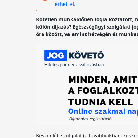
érheti el.
Kötetlen munkaidőben foglalkoztatott, m
külön díjazás? Egészségügyi szolgálati j
óra között, valamint hétvégén és munka
Készenléti szolgálat (a továbbiakban: késze