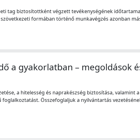
ti tag biztosítottként végzett tevékenységének időtartama 
 szövetkezeti formában történő munkavégzés azonban más h
ő a gyakorlatban – megoldások és 
etése, a hitelesség és naprakészség biztosítása, valamint 
oglalkoztatást. Összefoglaljuk a nyilvántartás vezetésének