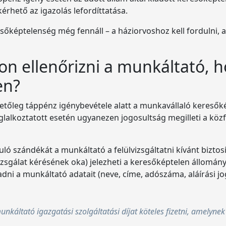
kérhető az igazolás lefordíttatása.
őképtelenség még fennáll – a háziorvoshoz kell fordulni, a
n ellenőrizni a munkáltató, h
en?
letőleg táppénz igénybevétele alatt a munkavállaló keresők
lkoztatott esetén ugyanezen jogosultság megilleti a közfog
ló szándékát a munkáltató a felülvizsgáltatni kívánt biztos
vizsgálat kérésének oka) jelezheti a keresőképtelen állományb
dni a munkáltató adatait (neve, címe, adószáma, aláírási jo
munkáltató igazgatási szolgáltatási díjat köteles fizetni, amelyne