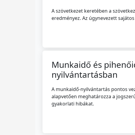
A szövetkezet keretében a szövetkeze
eredményez. Az úgynevezett sajátos
Munkaidő és pihenőid
nyilvántartásban
A munkaidő-nyilvántartás pontos vez
alapvetően meghatározza a jogszerű f
gyakorlati hibákat.