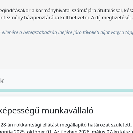
 megindításakor a kormányhivatal számlájára átutalással, kész
intézmény házipénztárába kell befizetni. A díj megfizetését
ellenére a betegszabadság idejére járó távolléti díjat vagy a tá
ok
képességű munkavállaló
8-án rokkantsági ellátást megállapító határozat született.
őpontja 2025. október 01. Az ügyben 2026. május 07-én kés