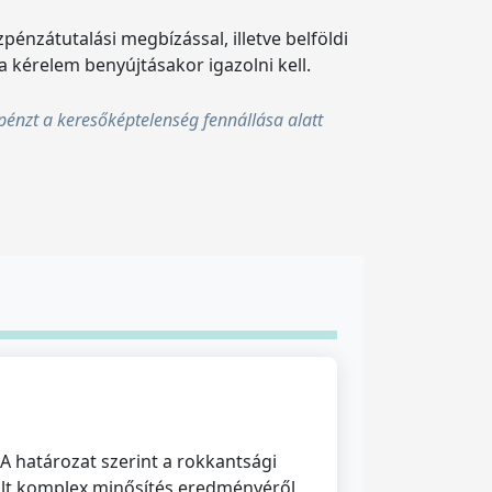
pénzátutalási megbízással, illetve belföldi
 a kérelem benyújtásakor igazolni kell.
ppénzt a keresőképtelenség fennállása alatt
 A határozat szerint a rokkantsági
zült komplex minősítés eredményéről