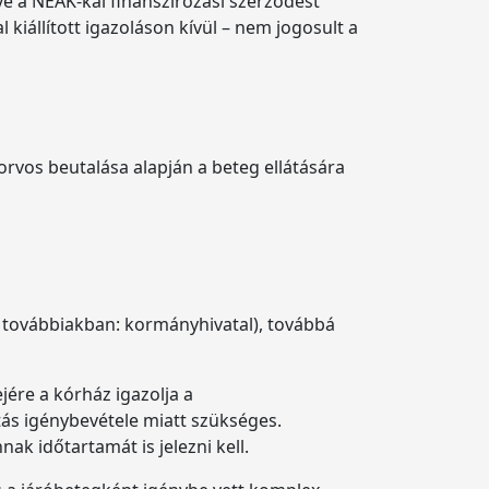
ve a NEAK-kal finanszírozási szerződést
 kiállított igazoláson kívül – nem jogosult a
iorvos beutalása alapján a beteg ellátására
(a továbbiakban: kormányhivatal), továbbá
jére a kórház igazolja a
tás igénybevétele miatt szükséges.
k időtartamát is jelezni kell.