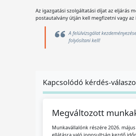
Az igazgatási szolgáltatási díjat az eljárás
postautalvány útján kell megfizetni vagy az 
A felülvizsgálat kezdeményezése 
folyósítani kell!
Kapcsolódó kérdés-válasz
Megváltozott munka
Munkavállalónk részére 2026. május 2
ellátásra való jogosultság kezdő id