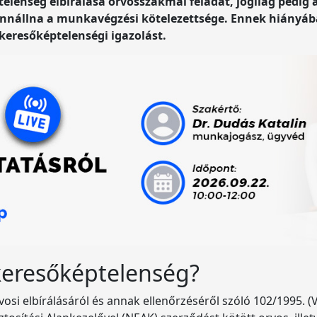
ptelenség elbírálása orvosszakmai feladat, jogilag pedig
fennállna a munkavégzési kötelezettsége. Ennek hiányá
 keresőképtelenségi igazolást.
keresőképtelenség?
 elbírálásáról és annak ellenőrzéséről szóló 102/1995. (VIII