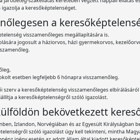
 a járóbeteg-szakellátás keretében végzett nappali ellátás 
s igazolja a keresőképtelenséget.
enőlegesen a keresőképtelens
ptelenség visszamenőleges megállapítására is.
ására jogosult a háziorvos, házi gyermekorvos, kezelőorvos
isszamenőleg.
őleg,
dokolt esetben legfeljebb 6 hónapra visszamenőleg.
tői szerv a keresőképtelenség visszamenőleges elbírálásáról
iállítja a keresőképtelenségről szóló igazolást.
külföldön bekövetkezett kere
inben, Izlandon, Norvégiában és az Egyesült Királyságban b
telenségről szóló igazolást úgy kell tekinteni, mintha Magy
táppénz igény esetén az adott állam által kiadott keresőképte