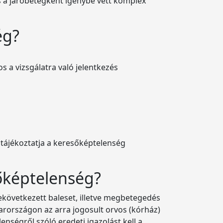
és a járóbetegként igénybe vett komplex
ég?
 a vizsgálatra való jelentkezés
 tájékoztatja a keresőképtelenség
sőképtelenség?
ekövetkezett baleset, illetve megbetegedés
arországon az arra jogosult orvos (kórház)
lenségről szóló eredeti igazolást kell a