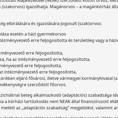
sítási Alapkezelővel (NEAK) szerződést kötött orvos, illet
os (szakorvos) igazolhatja. Magánorvos – a magánkórház által
ég elbírálására és igazolására jogosult (szak)orvos:
olása esetén a házi gyermekorvos
ntézményvezető erre feljogosította és területileg vagy a ház
ményvezető erre feljogosította,
, ha az intézményvezető erre feljogosította,
ényvezető erre feljogosította,
z intézményvezető erre feljogosította,
körében eljáró fővárosi, illetve vármegyei kormányhivatal 
tevékenységre szerződött főorvos.
szichiátriai beteg alkalmazkodó (adaptációs) szabadsága ide
a a kórházi tartózkodás nem NEAK által finanszírozott ellá
llett az „adaptációs szabadság” megjelölést, valamint anna