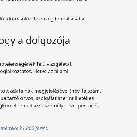
ki a keresőképtelenség fennállását a
ogy a dolgozója
éptelenségének felülvizsgálatát
lalkoztatót, illetve az állami
ított adatainak megjelölésével (név, tajszám,
a tartó orvos, szolgálat szerint illetékes
gkörrel rendelkező személy neve, postai és
k mértéke 21.000 forint.