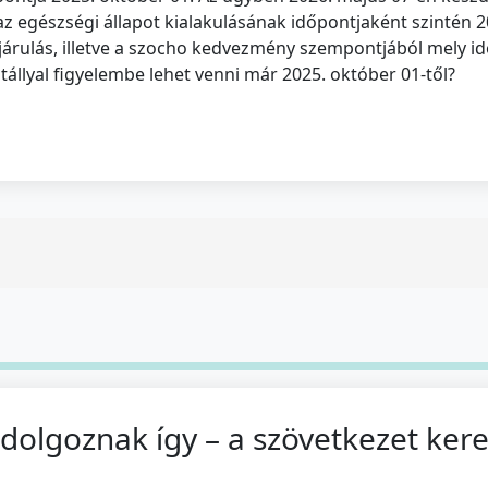
z egészségi állapot kialakulásának időpontjaként szintén 20
ájárulás, illetve a szocho kedvezmény szempontjából mely i
állyal figyelembe lehet venni már 2025. október 01-től?
 dolgoznak így – a szövetkezet ker