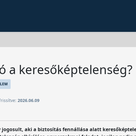
ó a keresőképtelenség?
LEM
frissítve:
2026.06.09
 jogosult, aki a biztosítás fennállása alatt keresőképtel