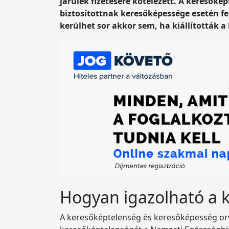
járulék fizetésére kötelezett. A keresőké
biztosítottnak keresőképessége esetén 
kerülhet sor akkor sem, ha kiállították a
Hogyan igazolható a 
A keresőképtelenség és keresőképesség orvosi