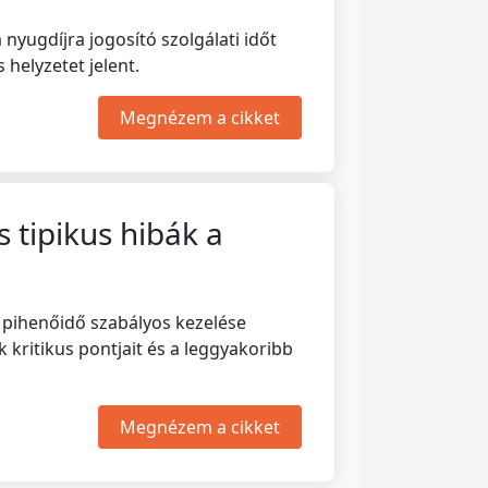
nyugdíjra jogosító szolgálati időt
elyzetet jelent.
Megnézem a cikket
tipikus hibák a
a pihenőidő szabályos kezelése
 kritikus pontjait és a leggyakoribb
Megnézem a cikket