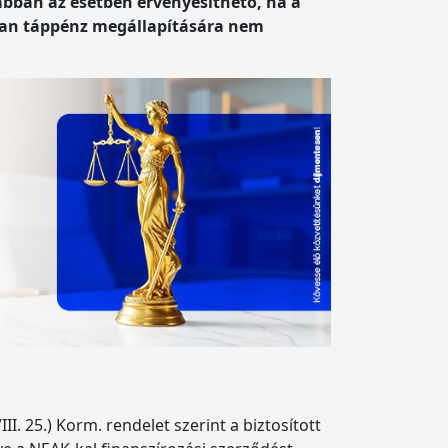
 abban az esetben érvényesíthető, ha a
ban táppénz megállapítására nem
. 25.) Korm. rendelet szerint a biztosított