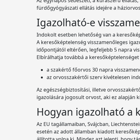
Az egynapos sebészeti, a kúraszerű ellátás,
fürdőgyógyászati ellátás idejére a háziorvo
Igazolható-e visszam
Indokolt esetben lehetőség van a keresőké
A keresőképtelenség visszamenőleges igazol
időpontjától eltérően, legfeljebb 5 napra v
Elbírálhatja továbbá a keresőképtelenséget
a szakértő főorvos 30 napra visszamen
az orvosszakértői szerv kivételesen in
Az egészségbiztosítási, illetve orvosszakér
igazolására jogosult orvost, aki ez alapján k
Hogyan igazolható a 
Az EU tagállamaiban, Svájcban, Liechtenste
esetén az adott államban kiadott keresőkép
állította volna ki. Mindez azt jelenti, hogy 