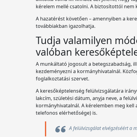
kérelem mellé csatolni. A biztosítottól nem 
A hazatérést követően – amennyiben a keres
továbbiakban igazolhatja.
Tudja valamilyen módo
valóban keresőképtel
A munkáltató jogosult a betegszabadság, il
kezdeményezni a kormányhivatalnál. Közfogla
foglalkoztatási szervet.
A keresőképtelenség felülvizsgálatára irányu
lakcím, születési dátum, anyja neve, a felül
kormányhivatalnál. A kérelemben meg kell a
telefonos elérhetősége) is.
A felülvizsgálat elvégzéséért a 