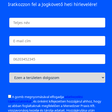
Iratkozzon fel a Jogkövető heti hírlevelére!
A gomb megnyomásával elfogadja
adatkezelési
tájékoztatónkat
, és önként kifejezetten hozzájárul ahhoz, hogy
az abban foglaltaknak megfelelően a Menedzser Praxis Kft.
visszavonásig kezelje és tárolja adatait. Hozzájárulása után