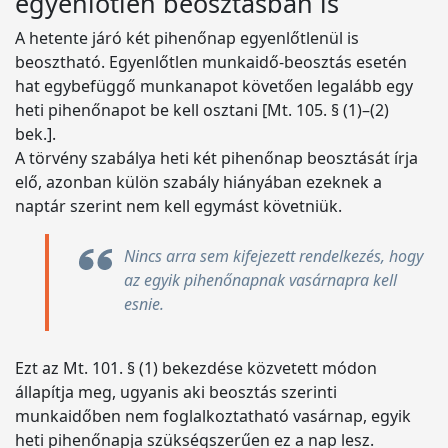
egyenlőtlen beosztásban is
A hetente járó két pihenőnap egyenlőtlenül is
beosztható. Egyenlőtlen munkaidő-beosztás esetén
hat egybefüggő munkanapot követően legalább egy
heti pihenőnapot be kell osztani [Mt. 105. § (1)–(2)
bek.].
A törvény szabálya heti két pihenőnap beosztását írja
elő, azonban külön szabály hiányában ezeknek a
naptár szerint nem kell egymást követniük.
Nincs arra sem kifejezett rendelkezés, hogy
az egyik pihenőnapnak vasárnapra kell
esnie.
Ezt az Mt. 101. § (1) bekezdése közvetett módon
állapítja meg, ugyanis aki beosztás szerinti
munkaidőben nem foglalkoztatható vasárnap, egyik
heti pihenőnapja szükségszerűen ez a nap lesz.