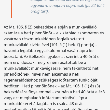
ugyanarra a naptári napra esik (pl. 22-től 6
óráig tart).
Az Mt. 106. § (2) bekezdése alapján a munkavállaló
számára a heti pihenőidőt – a kizárólag szombaton és
vasárnap részmunkaidőben foglalkoztatott
munkavállaló kivételével [101. § (1) bek. f) pontja] –
havonta legalább egy alkalommal vasárnapra kell
beosztani. Az ítélkezési gyakorlat szerint a 40 órát el
nem érő időszak, melyre nem osztották be a
munkavállalót munkavégzésre, nem tekinthető heti
pihenőidőnek, mivel nem alkalmas a heti
regenerálódáshoz szükséges időtartam funkcióját
betölteni. Heti pihenőidőnek – az Mt. 106. § (1) és (3)
bekezdésére figyelemmel – csupán a heti 40 órát elérő
vagy ezt meghaladó időtartam minősül, így a
munkaidőkeret átlagában is csak a 48 órát
egybefüggően kitevő időtartam vehető figyelembe