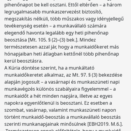
pihenőnapot be kell osztani. Ettől eltérően – a három
legrugalmasabb munkaszervezést biztosító,
megszakítás nélküli, több műszakos vagy idényjellegű
tevékenység esetén – a munkavállaló számára
elegendő havonta legalább egy heti pihenőnap
beosztása [Mt. 105. § (2)–(3) bek.]. Mindez
természetesen azzal jár, hogy a munkaidőkeret más
hónapjaiban heti átlagban kettőnél több pihenőnap
kerül beosztásra.
A Kúria döntése szerint, ha a munkáltató
munkaidőkeretet alkalmaz, az Mt. 97. § (3) bekezdése
alapján jogosult – a vasárnapi és munkaszüneti napi
munkavégzés különös szabályaira figyelemmel – a
munkaidőt a hét minden napjára, illetve az egyes
napokra egyenlőtlenül is beosztani. Ez esetben a
szombat, vasárnap, valamint munkaszüneti napon
történt munkaidő-beosztás a munkavállaló beosztás
szerinti munkanapjainak minősülnek [EBH2019. M.6.].