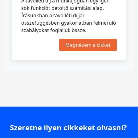
A távolléti díj a munkajogban egy igen
sok funkciót betöltő számítási alap.
Írásunkban a távolléti díjjal
összefüggésben gyakorlatban felmerülő
szabályokat foglaljuk össze.
Megnézem a cikket
Szeretne ilyen cikkeket olvasni?