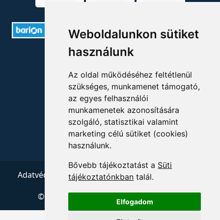
Weboldalunkon sütiket
használunk
ELÉRHETŐSÉGEK
Az oldal működéséhez feltétlenül
+36 1 880 7600
szükséges, munkamenet támogató,
az egyes felhasználói
info@mprx.hu
munkamenetek azonosítására
szolgáló, statisztikai valamint
marketing célú sütiket (cookies)
használunk.
Bővebb tájékoztatást a
Süti
Adatvédelem
ÁSZF
Impresszum
Kapcsolat
tájékoztatónkban
talál.
© 2026 Copyright:
Menedzserpraxis.hu
Elfogadom