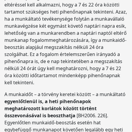
eltéréssel kell alkalmazni, hogy a 7 és 22 óra közötti
tartamot szükséges heti pihenőnapnak tekinteni. Azaz,
ha a munkáltató tevékenysége folytán a munkavállaló
munkavégzése két egymást követő naptári napra esik,
lehetőség van a munkarendben a naptári naptól eltérő
munkanap fogalommeghatározására, így a munkaidő-
beosztás alapjául megszakítás nélküli 24 óra
szolgálhat. Ez a fogalom értelemszerűen irányadó a
pihenőnapra is, de e nap tekintetében a megszakítás
nélküli 24 órát úgy kell meghatározni, hogy a 7 és 22
óra közötti időtartamot mindenképp pihenőnapnak
kell tekinteni.
A munkaidőt – a törvény keretei között – a munkáltató
egyenlőtlenül is, a heti pihenőnapok
meghatározott korlátok között történt
összevonásával is beoszthatja
[BH2006. 226].
Egyenlőtlen munkaidő-beosztás esetén hat
egybefüggő munkanapot követően legalább egy heti