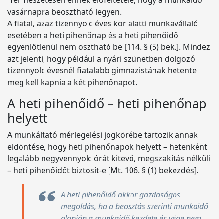
Természetesen ennek előfeltétele, hogy a munkaidő
vasárnapra beosztható legyen.
A fiatal, azaz tizennyolc éves kor alatti munkavállaló
esetében a heti pihenőnap és a heti pihenőidő
egyenlőtlenül nem osztható be [114. § (5) bek.]. Mindez
azt jelenti, hogy például a nyári szünetben dolgozó
tizennyolc évesnél fiatalabb gimnazistának hetente
meg kell kapnia a két pihenőnapot.
A heti pihenőidő – heti pihenőnap
helyett
A munkáltató mérlegelési jogkörébe tartozik annak
eldöntése, hogy heti pihenőnapok helyett – hetenként
legalább negyvennyolc órát kitevő, megszakítás nélküli
– heti pihenőidőt biztosít-e [Mt. 106. § (1) bekezdés].
A heti pihenőidő akkor gazdaságos
megoldás, ha a beosztás szerinti munkaidő
alapján a munkaidő kezdete és vége nem