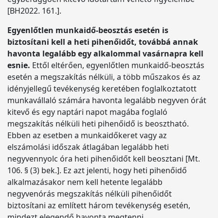
[BH2022. 161.].
Egyenlőtlen munkaidő-beosztás esetén is
biztosítani kell a heti pihenőidőt, továbbá annak
havonta legalább egy alkalommal vasárnapra kell
esnie.
Ettől eltérően, egyenlőtlen munkaidő-beosztás
esetén a megszakítás nélküli, a több műszakos és az
idényjellegű tevékenység keretében foglalkoztatott
munkavállaló számára havonta legalább negyven órát
kitevő és egy naptári napot magába foglaló
megszakítás nélküli heti pihenőidő is beosztható.
Ebben az esetben a munkaidőkeret vagy az
elszámolási időszak átlagában legalább heti
negyvennyolc óra heti pihenőidőt kell beosztani [Mt.
106. § (3) bek.]. Ez azt jelenti, hogy heti pihenőidő
alkalmazásakor nem kell hetente legalább
negyvenórás megszakítás nélküli pihenőidőt
biztosítani az említett három tevékenység esetén,
mindezt elegendő havonta megtenni.