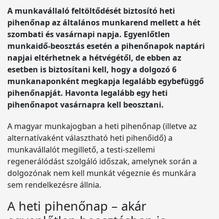
A munkavállaló feltöltődését biztosító heti
pihenőnap az általános munkarend mellett a hét
szombati és vasárnapi napja. Egyenlőtlen
munkaidő-beosztás esetén a pihenőnapok naptári
napjai eltérhetnek a hétvégétől, de ebben az
esetben is biztosítani kell, hogy a dolgozó 6
munkanaponként megkapja legalább egybefüggő
pihenőnapját. Havonta legalább egy heti
pihenőnapot vasárnapra kell beosztani.
A magyar munkajogban a heti pihenőnap (illetve az
alternatívaként választható heti pihenőidő) a
munkavállalót megillető, a testi-szellemi
regenerálódást szolgáló időszak, amelynek során a
dolgozónak nem kell munkát végeznie és munkára
sem rendelkezésre állnia.
A heti pihenőnap – akár