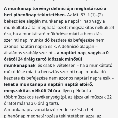
A munkanap törvényi definíciója meghatározó a
heti pihenőnap tekintetében.
Az Mt. 87. § (1)–(2)
bekezdése alapján munkanap a naptári nap vagy a
munkáltató által meghatározott megszakítás nélküli 24
óra, ha a munkáltató működése miatt a beosztás
szerinti napi munkaidő kezdete és befejezése nem
azonos naptári napra esik. A definíció alapján –
általános szabály szerint –
a naptári nap, vagyis a 0
órától 24 óráig tartó időszak minősül
munkanapnak
, és csak kivételesen – ha a munkáltató
működése miatt a beosztás szerinti napi munkaidő
kezdete és befejezése nem azonos naptári napra esik –
lehet a munkanap a naptári naptól eltérő,
megszakítás nélküli 24 óra
. Ilyen például a
többműszakos tevékenység (pl. az éjszakai műszak 22
órától másnap 6 óráig tart).
A munkanapra vonatkozó rendelkezést a heti
pihenőnap meghatározása tekintetében azzal az