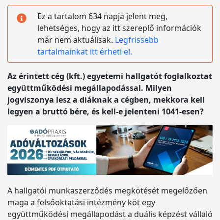
Ez a tartalom 634 napja jelent meg,
lehetséges, hogy az itt szereplő információk
már nem aktuálisak.
Legfrissebb
tartalmainkat itt érheti el.
Az érintett cég (kft.) egyetemi hallgatót foglalkoztat
együttműködési megállapodással. Milyen
jogviszonya lesz a diáknak a cégben, mekkora kell
legyen a bruttó bére, és kell-e jelenteni 1041-esen?
A hallgatói munkaszerződés megkötését megelőzően
maga a felsőoktatási intézmény köt egy
együttműködési megállapodást a duális képzést vállaló