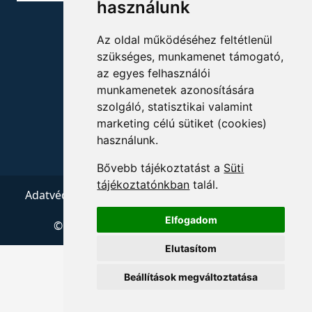
használunk
ELÉRHETŐSÉGEK
Az oldal működéséhez feltétlenül
szükséges, munkamenet támogató,
+36 1 880 7600
az egyes felhasználói
info@mprx.hu
munkamenetek azonosítására
szolgáló, statisztikai valamint
marketing célú sütiket (cookies)
használunk.
Bővebb tájékoztatást a
Süti
tájékoztatónkban
talál.
Adatvédelem
ÁSZF
Impresszum
Kapcsolat
Elfogadom
© 2026 Copyright:
Menedzserpraxis.hu
Elutasítom
Beállítások megváltoztatása