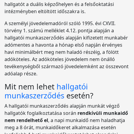
hallgatót a duális képzőhelyen és a felsőoktatási
intézményben eltöltött időszakra is.
A személyi jövedelemadóról szóló 1995. évi CXVII.
törvény 1. számú melléklet 4.12. pontja alapján a
hallgatói munkaszerződés alapján kifizetett munkabér
adómentes a havonta a hónap első napján érvényes
havi minimálbért meg nem haladó részéig, a fölött
adóköteles. Az adóköteles jövedelem nem önálló
tevékenységből származó jövedelemként az összevont
adóalap része.
Mit nem lehet
hallgatói
munkaszerződés
esetén?
A hallgatói munkaszerződés alapján munkát végző
hallgatók foglalkoztatása során
rendkívüli munkaidő
nem rendelhető el
, a napi munkaidő nem haladhatja
meg a 8 órát, munkaidőkeret alkalmazása esetén