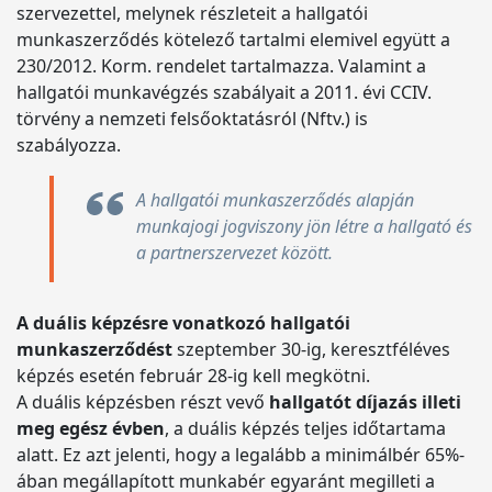
szervezettel, melynek részleteit a hallgatói
munkaszerződés kötelező tartalmi elemivel együtt a
230/2012. Korm. rendelet tartalmazza. Valamint a
hallgatói munkavégzés szabályait a 2011. évi CCIV.
törvény a nemzeti felsőoktatásról (Nftv.) is
szabályozza.
A hallgatói munkaszerződés alapján
munkajogi jogviszony jön létre a hallgató és
a partnerszervezet között.
A duális képzésre vonatkozó hallgatói
munkaszerződést
szeptember 30-ig, keresztféléves
képzés esetén február 28-ig kell megkötni.
A duális képzésben részt vevő
hallgatót díjazás illeti
meg egész évben
, a duális képzés teljes időtartama
alatt. Ez azt jelenti, hogy a legalább a minimálbér 65%-
ában megállapított munkabér egyaránt megilleti a