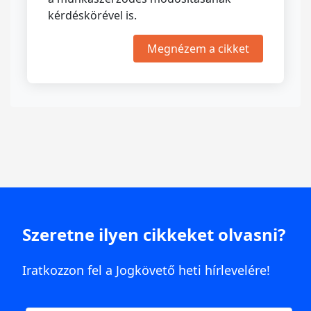
kérdéskörével is.
Megnézem a cikket
Szeretne ilyen cikkeket olvasni?
Iratkozzon fel a Jogkövető heti hírlevelére!