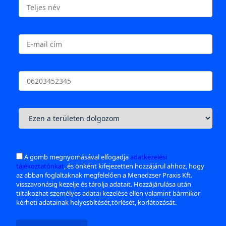
A gomb megnyomásával elfogadja
adatkezelési
tájékoztatónkat
, és önként kifejezetten hozzájárul ahhoz, hogy
az abban foglaltaknak megfelelően a Menedzser Praxis Kft.
visszavonásig kezelje és tárolja adatait. Hozzájárulása után
tiltakozhat személyes adatai kezelése ellen valamint bármikor
kérheti adatainak helyesbítését,törlését, korlátozását.