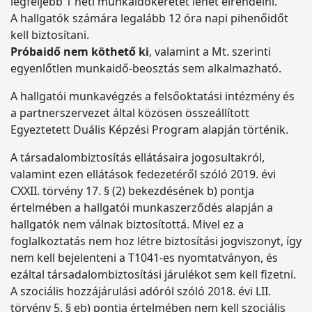
legfeljebb 1 heti munkaidőkeretet lehet elrendelni.
A hallgatók számára legalább 12 óra napi pihenőidőt
kell biztosítani.
Próbaidő nem köthető ki
, valamint a Mt. szerinti
egyenlőtlen munkaidő-beosztás sem alkalmazható.
A hallgatói munkavégzés a felsőoktatási intézmény és
a partnerszervezet által közösen összeállított
Egyeztetett Duális Képzési Program alapján történik.
A társadalombiztosítás ellátásaira jogosultakról,
valamint ezen ellátások fedezetéről szóló 2019. évi
CXXII. törvény 17. § (2) bekezdésének b) pontja
értelmében a hallgatói munkaszerződés alapján a
hallgatók nem válnak biztosítottá. Mivel ez a
foglalkoztatás nem hoz létre biztosítási jogviszonyt, így
nem kell bejelenteni a T1041-es nyomtatványon, és
ezáltal társadalombiztosítási járulékot sem kell fizetni.
A szociális hozzájárulási adóról szóló 2018. évi LII.
törvény 5. § eb) pontja értelmében nem kell szociális