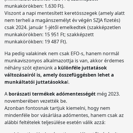
munkakörökben: 1.630 Ft).
Viszont a napi mentesített keretösszegek (amely alatt
nem terheli a magánszemélyt év végén SZJA fizetés)
csak 2024. január 1-jétől emelkedtek (szakképzetlen
munkakörökben: 15 951 Ft; szakképzett
munkakörökben: 19 487 Ft).
Ha pedig valakinek nem csak EFO-s, hanem normál
munkaviszonyos alkalmazottja is van, akkor érdemes
néhány szót ejtenünk a
különféle juttatások
változásairól is, amely összefüggésben lehet a
munkáltatói juttatásokka
l.
A
borászati termékek adómentességét
még 2023.
novemberében vezették be.
Azonban fontosnak tartjuk kiemelni, hogy nem
mindenféle bor vásárlása adómentes, hanem csak az
alábbi feltételek teljesülése esetén válik azzá: