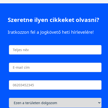
Szeretne ilyen cikkeket olvasni?
Iratkozzon fel a Jogkövető heti hírlevelére!