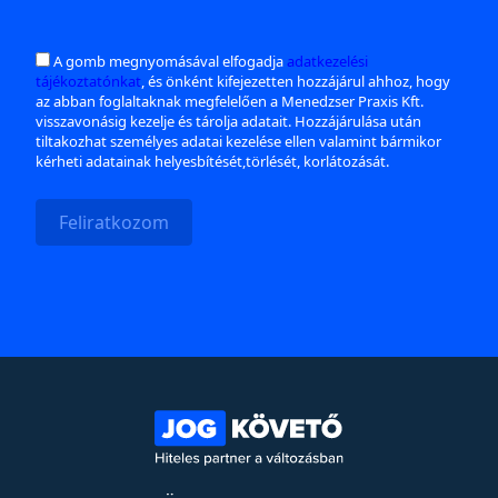
A gomb megnyomásával elfogadja
adatkezelési
tájékoztatónkat
, és önként kifejezetten hozzájárul ahhoz, hogy
az abban foglaltaknak megfelelően a Menedzser Praxis Kft.
visszavonásig kezelje és tárolja adatait. Hozzájárulása után
tiltakozhat személyes adatai kezelése ellen valamint bármikor
kérheti adatainak helyesbítését,törlését, korlátozását.
Feliratkozom