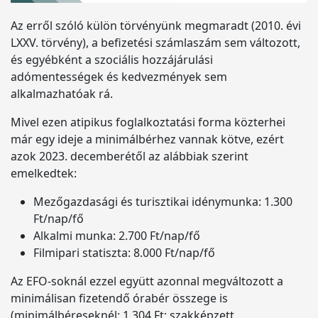
Az erről szóló külön törvényünk megmaradt (2010. évi
LXXV. törvény), a befizetési számlaszám sem változott,
és egyébként a szociális hozzájárulási
adómentességek és kedvezmények sem
alkalmazhatóak rá.
Mivel ezen atipikus foglalkoztatási forma közterhei
már egy ideje a minimálbérhez vannak kötve, ezért
azok 2023. decemberétől az alábbiak szerint
emelkedtek:
Mezőgazdasági és turisztikai idénymunka: 1.300
Ft/nap/fő
Alkalmi munka: 2.700 Ft/nap/fő
Filmipari statiszta: 8.000 Ft/nap/fő
Az EFO-soknál ezzel együtt azonnal megváltozott a
minimálisan fizetendő órabér összege is
(minimálbéreseknél: 1.304 Ft; szakképzett