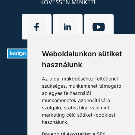
KÖVESSEN MINKET!
Weboldalunkon sütiket
használunk
ELÉRHETŐSÉGEK
Az oldal működéséhez feltétlenül
+36 1 880 7600
szükséges, munkamenet támogató,
az egyes felhasználói
info@mprx.hu
munkamenetek azonosítására
szolgáló, statisztikai valamint
marketing célú sütiket (cookies)
használunk.
Bővebb tájékoztatást a
Süti