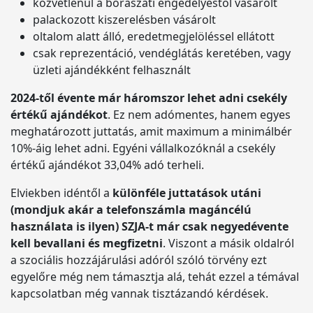
közvetlenül a borászati engedélyestől vásárolt
palackozott kiszerelésben vásárolt
oltalom alatt álló, eredetmegjelöléssel ellátott
csak reprezentáció, vendéglátás keretében, vagy
üzleti ajándékként felhasznált
2024-től évente már háromszor lehet adni csekély
értékű ajándékot
. Ez nem adómentes, hanem egyes
meghatározott juttatás, amit maximum a minimálbér
10%-áig lehet adni. Egyéni vállalkozóknál a csekély
értékű ajándékot 33,04% adó terheli.
Elviekben idéntől a
különféle juttatások utáni
(mondjuk akár a telefonszámla magáncélú
használata is ilyen) SZJA-t már csak negyedévente
kell bevallani és megfizetni
. Viszont a másik oldalról
a szociális hozzájárulási adóról szóló törvény ezt
egyelőre még nem támasztja alá, tehát ezzel a témával
kapcsolatban még vannak tisztázandó kérdések.