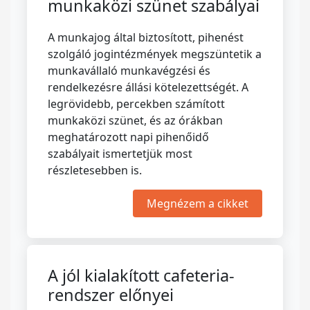
munkaközi szünet szabályai
A munkajog által biztosított, pihenést
szolgáló jogintézmények megszüntetik a
munkavállaló munkavégzési és
rendelkezésre állási kötelezettségét. A
legrövidebb, percekben számított
munkaközi szünet, és az órákban
meghatározott napi pihenőidő
szabályait ismertetjük most
részletesebben is.
Megnézem a cikket
A jól kialakított cafeteria-
rendszer előnyei