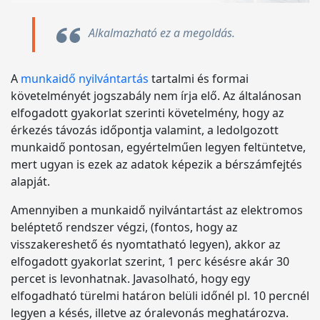
Alkalmazható ez a megoldás.
A
munkaidő nyilvántartás
tartalmi és formai
követelményét jogszabály nem írja elő. Az általánosan
elfogadott gyakorlat szerinti követelmény, hogy az
érkezés távozás időpontja valamint, a ledolgozott
munkaidő pontosan, egyértelműen legyen feltüntetve,
mert ugyan is ezek az adatok képezik a bérszámfejtés
alapját.
Amennyiben a munkaidő nyilvántartást az elektromos
beléptető rendszer végzi, (fontos, hogy az
visszakereshető és nyomtatható legyen), akkor az
elfogadott gyakorlat szerint, 1 perc késésre akár 30
percet is levonhatnak. Javasolható, hogy egy
elfogadható türelmi határon belüli időnél pl. 10 percnél
legyen a késés, illetve az óralevonás meghatározva.