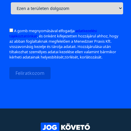
A gomb megnyomásával elfogadja
adatkezelési
tájékoztatónkat
, és önként kifejezetten hozzájárul ahhoz, hogy
az abban foglaltaknak megfelelően a Menedzser Praxis Kft.
visszavonásig kezelje és tárolja adatait. Hozzájárulása után
tiltakozhat személyes adatai kezelése ellen valamint bármikor
kérheti adatainak helyesbítését,törlését, korlátozását.
Feliratkozom