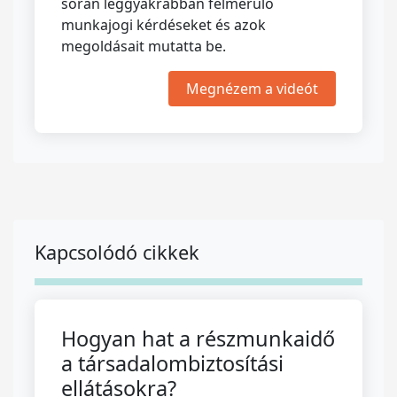
során leggyakrabban felmerülő
munkajogi kérdéseket és azok
megoldásait mutatta be.
Megnézem a videót
Kapcsolódó cikkek
Hogyan hat a részmunkaidő
a társadalombiztosítási
ellátásokra?