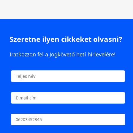
Szeretne ilyen cikkeket olvasni?
Iratkozzon fel a Jogkövető heti hírlevelére!