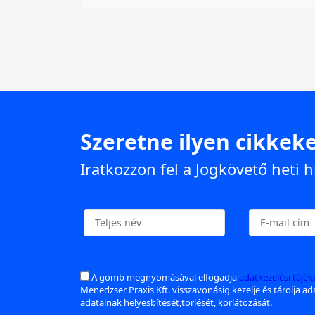
Szeretne ilyen cikkeke
Iratkozzon fel a Jogkövető heti h
A gomb megnyomásával elfogadja
adatkezelési tájé
Menedzser Praxis Kft. visszavonásig kezelje és tárolja a
adatainak helyesbítését,törlését, korlátozását.