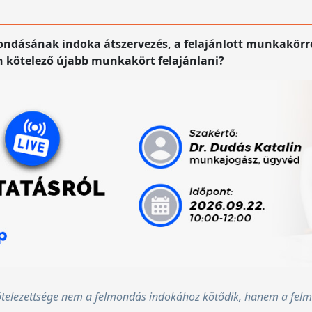
ondásának indoka átszervezés, a felajánlott munkakör
n kötelező újabb munkakört felajánlani?
kötelezettsége nem a felmondás indokához kötődik, hanem a felm