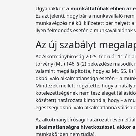
Ugyanakkor:
a munkáltatóbak ebben az es
Ez azt jelenti, hogy bár a munkavállaló nem
munkavégzés nélkül kifizetett bér helyett 
ilyen felmondás esetén a munkavállalónak végk
Az új szabályt megala
Az Alkotmánybíróság 2025. február 11-én al
törvény (Mt.) 146. § (2) bekezdése második
valamint megállapította, hogy az Mt. 55. §
okból való alkalmatlansága esetén – a munká
Mindezek mellett rögzítette, hogy a hatályos
kötelezettségének nem tesz eleget (állásidő)
közétett) határozata kimondja, hogy – a m
egészségi okból való alkalmatlanná válása 
Az alkotmánybírósági határozat révén előállt
alkalmatlanságra hivatkozással, akkor a 
munkakörben nem tudja).