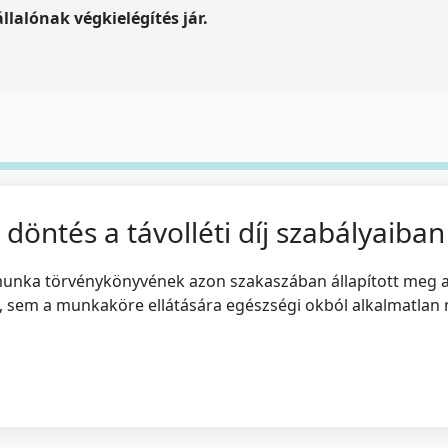
alónak végkielégítés jár.
döntés a távolléti díj szabályaiban
unka törvénykönyvének azon szakaszában állapított meg a
 sem a munkaköre ellátására egészségi okból alkalmatlan m