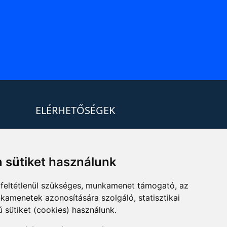
ELÉRHETŐSÉGEK
+36 1 880 7600
info@mprx.hu
 sütiket használunk
feltétlenül szükséges, munkamenet támogató, az
kamenetek azonosítására szolgáló, statisztikai
ú sütiket (cookies) használunk.