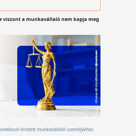
re viszont a munkavállaló nem kapja meg
ondással érintett munkavállaló személyéhez.