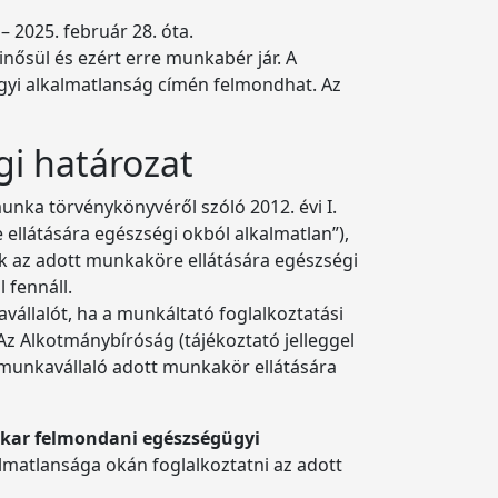
– 2025. február 28. óta.
inősül és ezért erre munkabér jár. A
ügyi alkalmatlanság címén felmondhat. Az
gi határozat
nka törvénykönyvéről szóló 2012. évi I.
ellátására egészségi okból alkalmatlan”),
ak az adott munkaköre ellátására egészségi
l fennáll.
avállalót, ha a munkáltató foglalkoztatási
 Az Alkotmánybíróság (tájékoztató jelleggel
 munkavállaló adott munkakör ellátására
ar felmondani egészségügyi
lmatlansága okán foglalkoztatni az adott