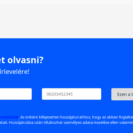
t olvasni?
írlevelére!
koztatónkat
, és önként kifejezetten hozzájárul ahhoz, hogy az abban foglalt
datait. Hozzájárulása után tiltakozhat személyes adatai kezelése ellen valami