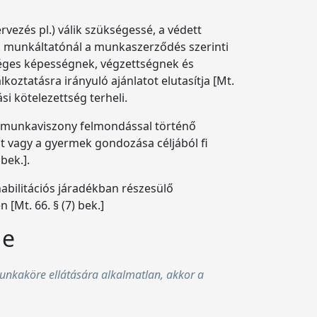
ezés pl.) válik szükségessé, a védett
 a munkáltatónál a munkaszerződés szerinti
éges képességnek, végzettségnek és
ztatásra irányuló ajánlatot elutasítja [Mt.
i kötelezettség terheli.
a munkaviszony felmondással történő
t vagy a gyermek gondozása céljából fi
bek.].
habilitációs járadékban részesülő
Mt. 66. § (7) bek.]
ge
nkaköre ellátására alkalmatlan, akkor a