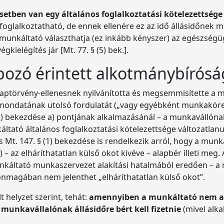
etben van egy általános foglalkoztatási kötelezettsége
 foglalkoztatható, de ennek ellenére ez az idő állásidőnek m
a munkáltató választhatja (ez inkább kényszer) az egészség
ielégítés jár [Mt. 77. § (5) bek.].
pozó érintett alkotmánybírósá
aptörvény-ellenesnek nyilvánította és megsemmisítette a mu
 mondatának utolsó fordulatát („vagy egyébként munkaköre 
 (1) bekezdése a) pontjának alkalmazásánál – a munkavállón
ltató általános foglalkoztatási kötelezettsége változatlanu
 Mt. 147. § (1) bekezdése is rendelkezik arról, hogy a munk
 – az elháríthatatlan külső okot kivéve – alapbér illeti meg.
unkáltató munkaszervezet alakítási hatalmából eredően – a
önmagában nem jelenthet „elháríthatatlan külső okot”.
 helyzet szerint, tehát:
amennyiben a munkáltató nem ak
munkavállalónak állásidőre bért kell fizetnie
(mivel alka