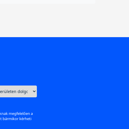
aknak megfelelően a
nt bármikor kérheti