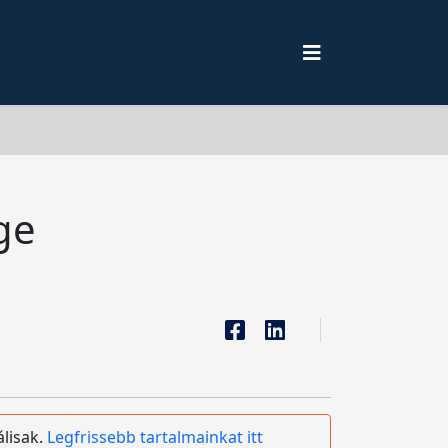
ge
álisak.
Legfrissebb tartalmainkat itt