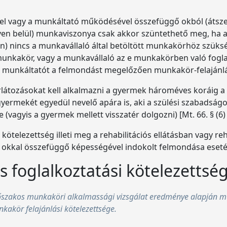
l vagy a munkáltató működésével összefüggő okból (átszerv
éven belül) munkaviszonya csak akkor szüntethető meg, ha
) nincs a munkavállaló által betöltött munkakörhöz szüks
unkakör, vagy a munkavállaló az e munkakörben való foglalko
 a munkáltatót a felmondást megelőzően munkakör-felajánlás
rlátozásokat kell alkalmazni a gyermek hároméves koráig 
yermekét egyedül nevelő apára is, aki a szülési szabadságo
(vagyis a gyermek mellett visszatér dolgozni) [Mt. 66. § (6) 
kötelezettség illeti meg a rehabilitációs ellátásban vagy re
kkal összefüggő képességével indokolt felmondása esetén [
s foglalkoztatási kötelezettsé
szakos munkaköri alkalmassági vizsgálat eredménye alapján mu
akör felajánlási kötelezettsége.