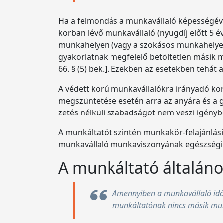
Ha a felmondás a munkavállaló képességéve
korban lévő munkavállaló (nyugdíj előtt 5 
munkahelyen (vagy a szokásos munkahelyen
gyakorlatnak megfelelő betöltetlen másik m
66. § (5) bek.]. Ezekben az esetekben tehát
A védett korú munkavállalókra irányadó ko
megszüntetése esetén arra az anyára és a g
zetés nélküli szabadságot nem veszi igénybe 
A munkáltatót szintén munkakör-felajánlási 
munkavállaló munkaviszonyának egészségi o
A munkáltató általáno
Amennyiben a munkavállaló idő
munkáltatónak nincs másik munk