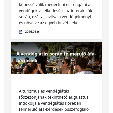
képessé válik megérteni és reagálni a
vendégek viselkedésére az interakciók
során, ezáltal javítva a vendégélményt
és növelve az egyéb bevételeket.
2026.08.01.
A vendéglátás során felmerülő áfa-
kérdések
A turizmus és vendéglátás
főszezonjának tekinthető augusztus
indokolja a vendéglátás körében
felmerülő áfa-kérdések összefoglaló