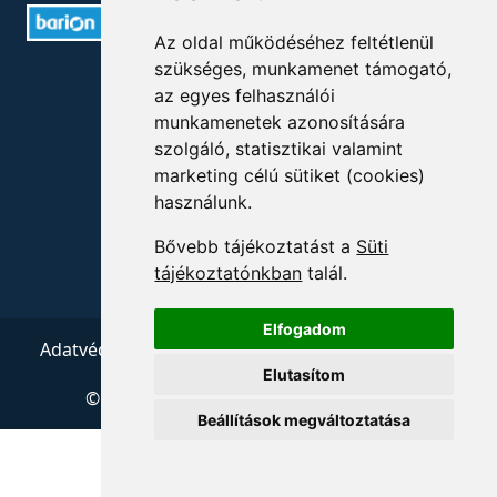
Az oldal működéséhez feltétlenül
szükséges, munkamenet támogató,
ELÉRHETŐSÉGEK
az egyes felhasználói
munkamenetek azonosítására
+36 1 880 7600
szolgáló, statisztikai valamint
marketing célú sütiket (cookies)
info@mprx.hu
használunk.
Bővebb tájékoztatást a
Süti
tájékoztatónkban
talál.
Elfogadom
Adatvédelem
ÁSZF
Impresszum
Kapcsolat
Elutasítom
© 2026 Copyright:
Menedzserpraxis.hu
Beállítások megváltoztatása