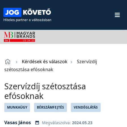
Kérdések és válaszok
Szervízdíj
szétosztása efósoknak
Szervízdíj szétosztása
efósoknak
MUNKAÜGY
BÉRSZÁMFEJTÉS
VENDÉGLÁTÁS
Vasas János
Megválaszolva:
2024.05.23