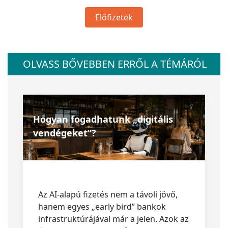
Előfizetek
OLVASS BŐVEBBEN ERRŐL A TÉMÁRÓL
Hogyan fogadhatunk „digitális
vendégeket”?
Az AI-alapú fizetés nem a távoli jövő,
hanem egyes „early bird” bankok
infrastruktúrájával már a jelen. Azok az