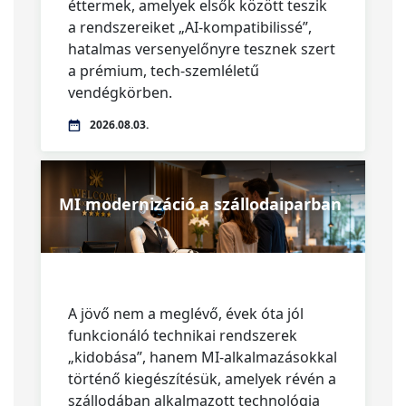
éttermek, amelyek elsők között teszik
a rendszereiket „AI-kompatibilissé”,
hatalmas versenyelőnyre tesznek szert
a prémium, tech-szemléletű
vendégkörben.
2026.08.03.
MI modernizáció a szállodaiparban
A jövő nem a meglévő, évek óta jól
funkcionáló technikai rendszerek
„kidobása”, hanem MI-alkalmazásokkal
történő kiegészítésük, amelyek révén a
szállodában alkalmazott technológia