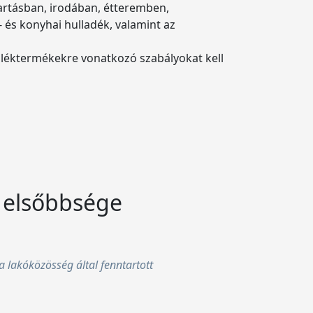
artásban, irodában, étteremben,
 és konyhai hulladék, valamint az
lléktermékekre vonatkozó szabályokat kell
 elsőbbsége
a lakóközösség által fenntartott