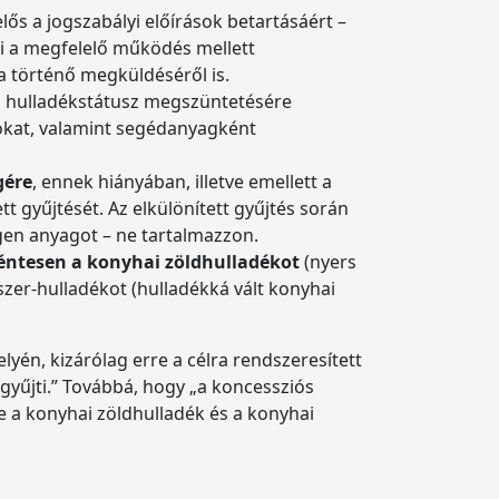
lős a jogszabályi előírások betartásáért –
aki a megfelelő működés mellett
történő megküldéséről is.
s a hulladékstátusz megszüntetésére
gokat, valamint segédanyagként
gére
, ennek hiányában, illetve emellett a
 gyűjtését. Az elkülönített gyűjtés során
gen anyagot – ne tartalmazzon.
kéntesen a konyhai zöldhulladékot
(nyers
szer-hulladékot (hulladékká vált konyhai
yén, kizárólag erre a célra rendszeresített
gyűjti.” Továbbá, hogy „a koncessziós
re a konyhai zöldhulladék és a konyhai