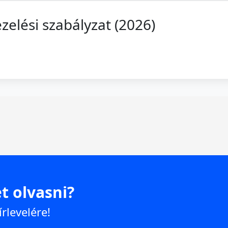
zelési szabályzat (2026)
t olvasni?
írlevelére!