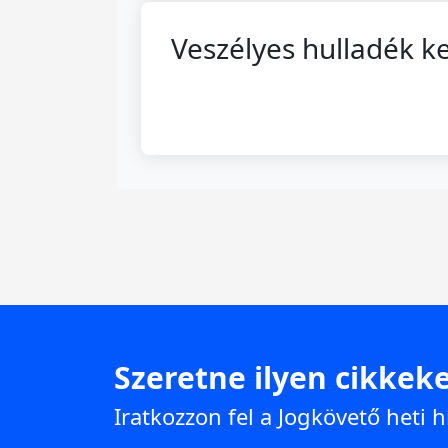
Veszélyes hulladék ke
Szeretne ilyen cikkeke
Iratkozzon fel a Jogkövető heti h