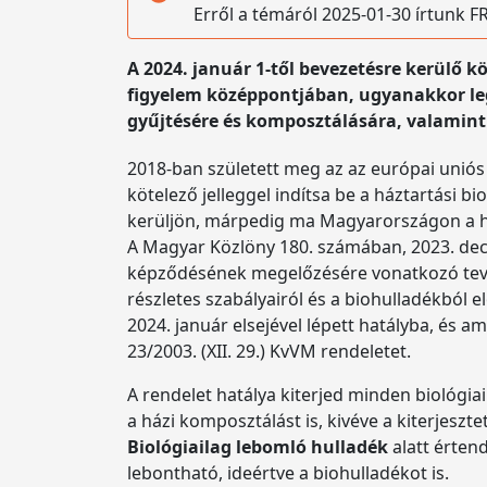
Erről a témáról 2025-01-30 írtunk
A 2024. január 1-től bevezetésre kerülő kö
figyelem középpontjában, ugyanakkor lega
gyűjtésére és komposztálására, valamint
2018-ban született meg az az európai uniós
kötelező jelleggel indítsa be a háztartási b
kerüljön, márpedig ma Magyarországon a há
A Magyar Közlöny 180. számában, 2023. decem
képződésének megelőzésére vonatkozó tevé
részletes szabályairól és a biohulladékból e
2024. január elsejével lépett hatályba, és 
23/2003. (XII. 29.) KvVM rendeletet.
A rendelet hatálya kiterjed minden biológia
a házi komposztálást is, kivéve a kiterjeszte
Biológiailag lebomló hulladék
alatt érten
lebontható, ideértve a biohulladékot is.