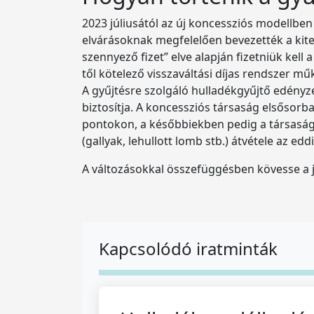
2023 júliusától az új koncessziós modellbe
elvárásoknak megfelelően bevezették a kite
szennyező fizet” elve alapján fizetniük kell
től kötelező visszaváltási díjas rendszer m
A gyűjtésre szolgáló hulladékgyűjtő edényze
biztosítja. A koncessziós társaság elsősorb
pontokon, a későbbiekben pedig a társaság v
(gallyak, lehullott lomb stb.) átvétele az ed
A változásokkal összefüggésben kövesse a
Kapcsolódó iratminták