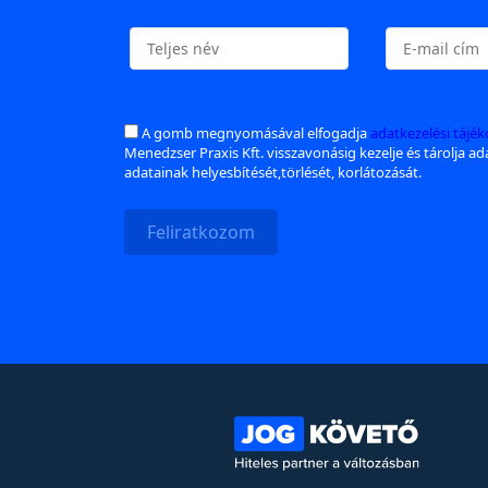
A gomb megnyomásával elfogadja
adatkezelési tájé
Menedzser Praxis Kft. visszavonásig kezelje és tárolja a
adatainak helyesbítését,törlését, korlátozását.
Feliratkozom