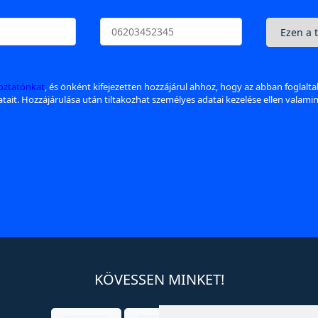
koztatónkat
, és önként kifejezetten hozzájárul ahhoz, hogy az abban foglalt
datait. Hozzájárulása után tiltakozhat személyes adatai kezelése ellen valami
KÖVESSEN MINKET!