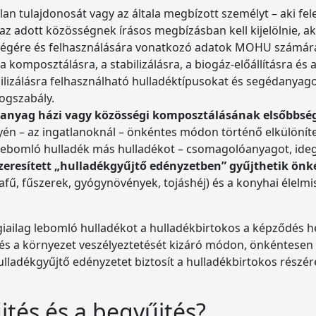
lan tulajdonosát vagy az általa megbízott személyt – aki fele
t az adott közösségnek írásos megbízásban kell kijelölnie, 
gére és felhasználására vonatkozó adatok MOHU számára 
 a komposztálásra, a stabilizálásra, a biogáz-előállításra é
tabilizálásra felhasználható hulladéktípusokat és segédanya
jogszabály.
s anyag házi vagy közösségi komposztálásának elsőbbsé
én – az ingatlanoknál – önkéntes módon történő elkülönített
g lebomló hulladék más hulladékot – csomagolóanyagot, ide
szeresített „hulladékgyűjtő edényzetben” gyűjthetik ön
fű, fűszerek, gyógynövények, tojáshéj) és a konyhai élelmi
iailag lebomló hulladékot a hulladékbirtokos a képződés hel
és a környezet veszélyeztetését kizáró módon, önkéntesen 
 hulladékgyűjtő edényzetet biztosít a hulladékbirtokos részé
jtés és a begyűjtés?