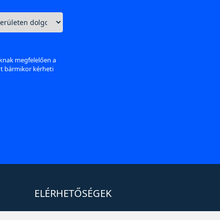
aknak megfelelően a
nt bármikor kérheti
ELÉRHETŐSÉGEK
+36 1 880 7600