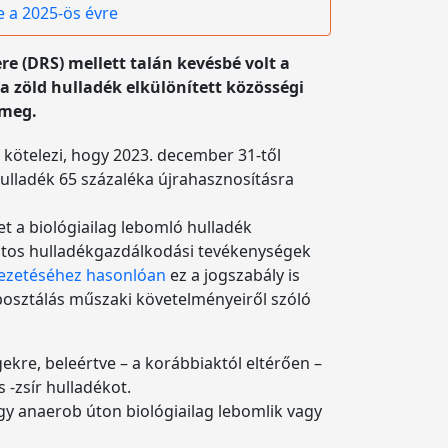
e a 2025-ös évre
re (DRS) mellett talán kevésbé volt a
a zöld hulladék elkülönített közösségi
 meg.
 kötelezi, hogy 2023. december 31-től
 hulladék 65 százaléka újrahasznosításra
t a biológiailag lebomló hulladék
atos hulladékgazdálkodási tevékenységek
ezetéséhez hasonlóan
ez a jogszabály is
omposztálás műszaki követelményeiről szóló
ekre, beleértve – a korábbiaktól eltérően –
s -zsír hulladékot.
y anaerob úton biológiailag lebomlik vagy