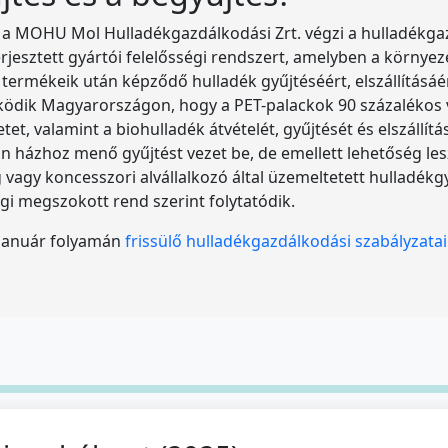
n a MOHU Mol Hulladékgazdálkodási Zrt. végzi a hulladékgaz
rjesztett gyártói felelősségi rendszert, amelyben a körny
 a termékeik után képződő hulladék gyűjtéséért, elszállításá
űködik Magyarországon, hogy a PET-palackok 90 százalékos vi
tet, valamint a biohulladék átvételét, gyűjtését és elszáll
an házhoz menő gyűjtést vezet be, de emellett lehetőség lesz
agy koncesszori alvállalkozó által üzemeltetett hulladékgy
digi megszokott rend szerint folytatódik.
 január folyamán
frissülő hulladékgazdálkodási szabályzata