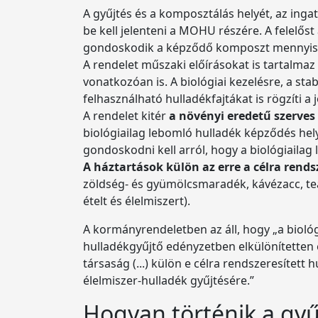
A gyűjtés és a komposztálás helyét, az ingat
be kell jelenteni a MOHU részére. A felelős
gondoskodik a képződő komposzt mennyisé
A rendelet műszaki előírásokat is tartalmaz
vonatkozóan is. A biológiai kezelésre, a s
felhasználható hulladékfajtákat is rögzíti a 
A rendelet kitér
a növényi eredetű szerve
biológiailag lebomló hulladék képződés hely
gondoskodni kell arról, hogy a biológiaila
A háztartások külön az erre a célra rend
zöldség- és gyümölcsmaradék, kávézacc, tea
ételt és élelmiszert).
A kormányrendeletben az áll, hogy „a biológ
hulladékgyűjtő edényzetben elkülönítetten 
társaság (...) külön e célra rendszeresített
élelmiszer-hulladék gyűjtésére.”
Hogyan történik a gyű