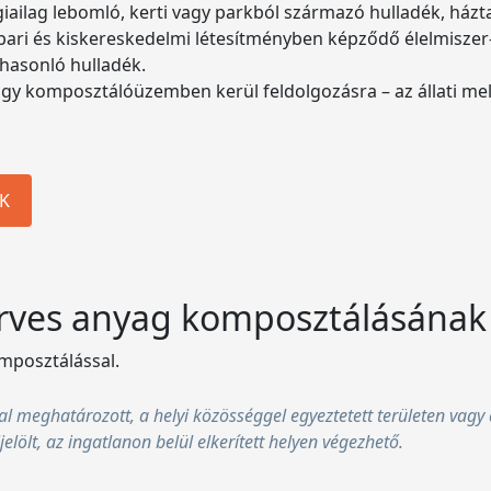
ailag lebomló, kerti vagy parkból származó hulladék, házt
pari és kiskereskedelmi létesítményben képződő élelmiszer-
hasonló hulladék.
agy komposztálóüzemben kerül feldolgozásra – az állati me
K
erves anyag komposztálásának
omposztálással.
l meghatározott, a helyi közösséggel egyeztetett területen vagy 
elölt, az ingatlanon belül elkerített helyen végezhető.