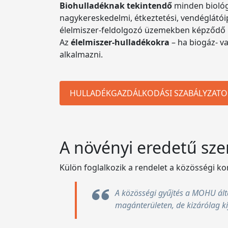
Biohulladéknak tekintendő
minden biológi
nagykereskedelmi, étkeztetési, vendéglátói
élelmiszer-feldolgozó üzemekben képződő 
Az
élelmiszer-hulladékokra
– ha biogáz- v
alkalmazni.
HULLADÉKGAZDÁLKODÁSI SZABÁLYZATO
A növényi eredetű sz
Külön foglalkozik a rendelet a közösségi k
A közösségi gyűjtés a MOHU álta
magánterületen, de kizárólag kij