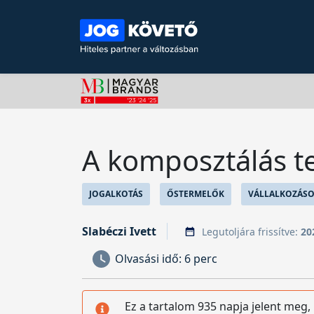
A komposztálás te
JOGALKOTÁS
ŐSTERMELŐK
VÁLLALKOZÁSO
Slabéczi Ivett
Legutoljára frissítve:
20
Olvasási idő:
6 perc
Ez a tartalom 935 napja jelent meg,