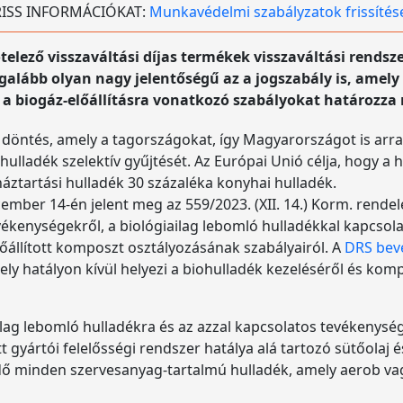
 FRISS INFORMÁCIÓKAT:
Munkavédelmi szabályzatok frissítés
telező visszaváltási díjas termékek visszaváltási rendsze
lább olyan nagy jelentőségű az a jogszabály is, amely 
 a biogáz-előállításra vonatkozó szabályokat határozza
 döntés, amely a tagországokat, így Magyarországot is arra
iohulladék szelektív gyűjtését. Az Európai Unió célja, hogy a
ztartási hulladék 30 százaléka konyhai hulladék.
ber 14-én jelent meg az 559/2023. (XII. 14.) Korm. rendele
kenységekről, a biológiailag lebomló hulladékkal kapcsol
lőállított komposzt osztályozásának szabályairól. A
DRS bev
amely hatályon kívül helyezi a biohulladék kezeléséről és k
ilag lebomló hulladékra és az azzal kapcsolatos tevékenység
tt gyártói felelősségi rendszer hatálya alá tartozó sütőolaj é
dő minden szervesanyag-tartalmú hulladék, amely aerob vag