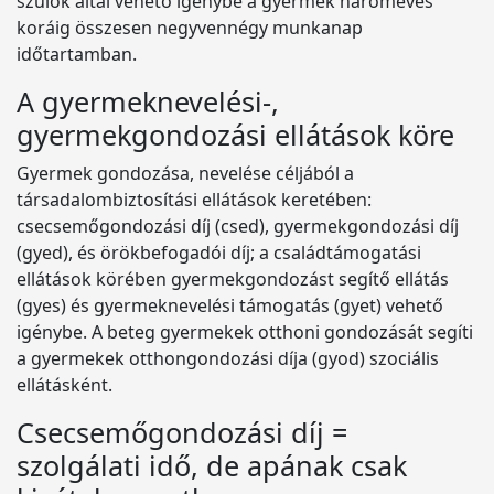
szülők által vehető igénybe a gyermek hároméves
koráig összesen negyvennégy munkanap
időtartamban.
A gyermeknevelési-,
gyermekgondozási ellátások köre
Gyermek gondozása, nevelése céljából a
társadalombiztosítási ellátások keretében:
csecsemőgondozási díj (csed), gyermekgondozási díj
(gyed), és örökbefogadói díj; a családtámogatási
ellátások körében gyermekgondozást segítő ellátás
(gyes) és gyermeknevelési támogatás (gyet) vehető
igénybe. A beteg gyermekek otthoni gondozását segíti
a gyermekek otthongondozási díja (gyod) szociális
ellátásként.
Csecsemőgondozási díj =
szolgálati idő, de apának csak