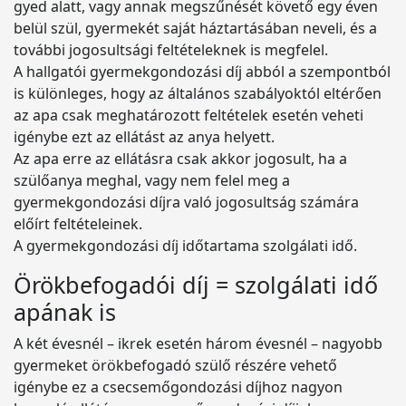
gyed alatt, vagy annak megszűnését követő egy éven
belül szül, gyermekét saját háztartásában neveli, és a
további jogosultsági feltételeknek is megfelel.
A hallgatói gyermekgondozási díj abból a szempontból
is különleges, hogy az általános szabályoktól eltérően
az apa csak meghatározott feltételek esetén veheti
igénybe ezt az ellátást az anya helyett.
Az apa erre az ellátásra csak akkor jogosult, ha a
szülőanya meghal, vagy nem felel meg a
gyermekgondozási díjra való jogosultság számára
előírt feltételeinek.
A gyermekgondozási díj időtartama szolgálati idő.
Örökbefogadói díj = szolgálati idő
apának is
A két évesnél – ikrek esetén három évesnél – nagyobb
gyermeket örökbefogadó szülő részére vehető
igénybe ez a csecsemőgondozási díjhoz nagyon