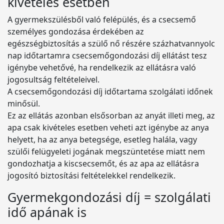
kivételes esetben
A gyermekszülésből való felépülés, és a csecsemő
személyes gondozása érdekében az
egészségbiztosítás a szülő nő részére százhatvannyolc
nap időtartamra csecsemőgondozási díj ellátást tesz
igénybe vehetővé, ha rendelkezik az ellátásra való
jogosultság feltételeivel.
A csecsemőgondozási díj időtartama szolgálati időnek
minősül.
Ez az ellátás azonban elsősorban az anyát illeti meg, az
apa csak kivételes esetben veheti azt igénybe az anya
helyett, ha az anya betegsége, esetleg halála, vagy
szülői felügyeleti jogának megszüntetése miatt nem
gondozhatja a kiscsecsemőt, és az apa az ellátásra
jogosító biztosítási feltételekkel rendelkezik.
Gyermekgondozási díj = szolgálati
idő apának is