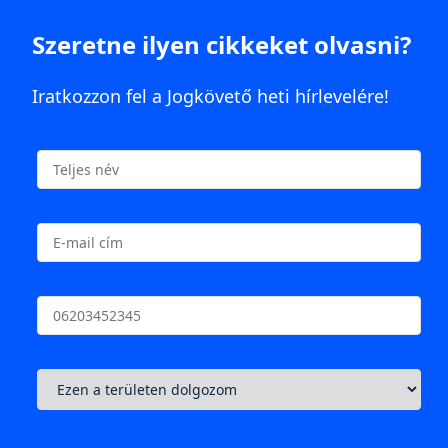
Szeretne ilyen cikkeket olvasni?
Iratkozzon fel a Jogkövető heti hírlevelére!