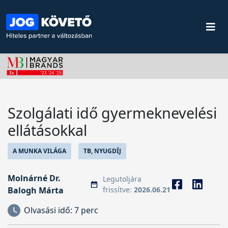
Szolgálati idő gyermeknevelési
ellátásokkal
A MUNKA VILÁGA
TB, NYUGDÍJ
Molnárné Dr.
Legutoljára
Balogh Márta
frissítve:
2026.06.21
Olvasási idő:
7 perc