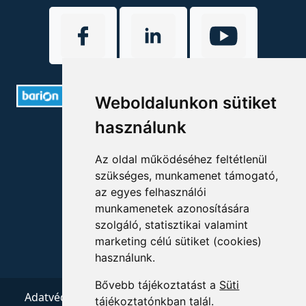
Weboldalunkon sütiket
használunk
ELÉRHETŐSÉGEK
Az oldal működéséhez feltétlenül
+36 1 880 7600
szükséges, munkamenet támogató,
info@mprx.hu
az egyes felhasználói
munkamenetek azonosítására
szolgáló, statisztikai valamint
marketing célú sütiket (cookies)
használunk.
Bővebb tájékoztatást a
Süti
Adatvédelem
ÁSZF
Impresszum
Kapcsolat
tájékoztatónkban
talál.