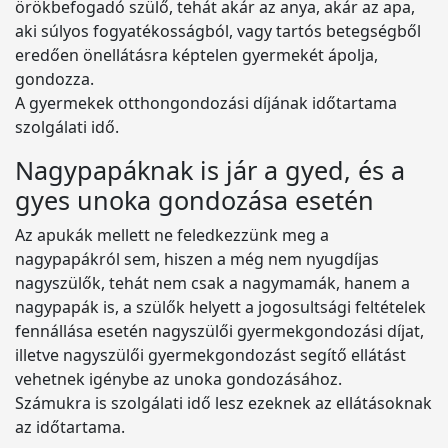
örökbefogadó szülő, tehát akár az anya, akár az apa,
aki súlyos fogyatékosságból, vagy tartós betegségből
eredően önellátásra képtelen gyermekét ápolja,
gondozza.
A gyermekek otthongondozási díjának időtartama
szolgálati idő.
Nagypapáknak is jár a gyed, és a
gyes unoka gondozása esetén
Az apukák mellett ne feledkezzünk meg a
nagypapákról sem, hiszen a még nem nyugdíjas
nagyszülők, tehát nem csak a nagymamák, hanem a
nagypapák is, a szülők helyett a jogosultsági feltételek
fennállása esetén nagyszülői gyermekgondozási díjat,
illetve nagyszülői gyermekgondozást segítő ellátást
vehetnek igénybe az unoka gondozásához.
Számukra is szolgálati idő lesz ezeknek az ellátásoknak
az időtartama.