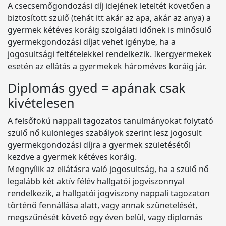
A csecsemőgondozási díj idejének leteltét követően a
biztosított szülő (tehát itt akár az apa, akár az anya) a
gyermek kétéves koráig szolgálati időnek is minősülő
gyermekgondozási díjat vehet igénybe, ha a
jogosultsági feltételekkel rendelkezik. Ikergyermekek
esetén az ellátás a gyermekek hároméves koráig jár.
Diplomás gyed = apának csak
kivételesen
A felsőfokú nappali tagozatos tanulmányokat folytató
szülő nő különleges szabályok szerint lesz jogosult
gyermekgondozási díjra a gyermek születésétől
kezdve a gyermek kétéves koráig.
Megnyílik az ellátásra való jogosultság, ha a szülő nő
legalább két aktív félév hallgatói jogviszonnyal
rendelkezik, a hallgatói jogviszony nappali tagozaton
történő fennállása alatt, vagy annak szünetelését,
megszűnését követő egy éven belül, vagy diplomás