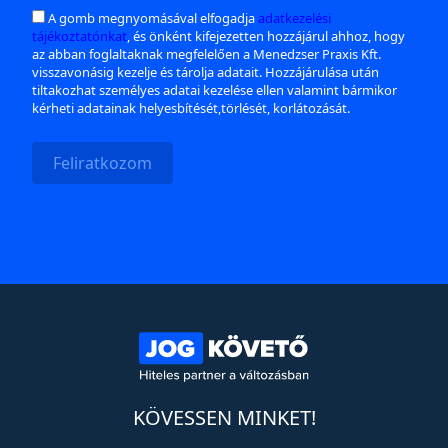
A gomb megnyomásával elfogadja
adatkezelési
tájékoztatónkat
, és önként kifejezetten hozzájárul ahhoz, hogy
az abban foglaltaknak megfelelően a Menedzser Praxis Kft.
visszavonásig kezelje és tárolja adatait. Hozzájárulása után
tiltakozhat személyes adatai kezelése ellen valamint bármikor
kérheti adatainak helyesbítését,törlését, korlátozását.
Feliratkozom
KÖVESSEN MINKET!