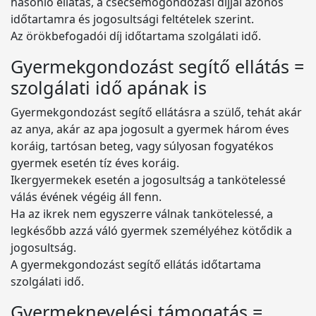
hasonló ellátás, a csecsemőgondozási díjjal azonos
időtartamra és jogosultsági feltételek szerint.
Az örökbefogadói díj időtartama szolgálati idő.
Gyermekgondozást segítő ellátás =
szolgálati idő apának is
Gyermekgondozást segítő ellátásra a szülő, tehát akár
az anya, akár az apa jogosult a gyermek három éves
koráig, tartósan beteg, vagy súlyosan fogyatékos
gyermek esetén tíz éves koráig.
Ikergyermekek esetén a jogosultság a tankötelessé
válás évének végéig áll fenn.
Ha az ikrek nem egyszerre válnak tankötelessé, a
legkésőbb azzá váló gyermek személyéhez kötődik a
jogosultság.
A gyermekgondozást segítő ellátás időtartama
szolgálati idő.
Gyermeknevelési támogatás =