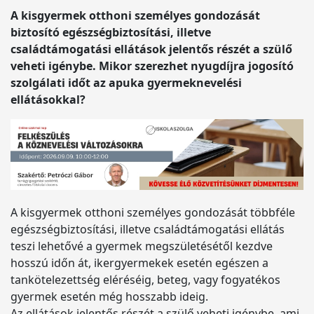
A kisgyermek otthoni személyes gondozását
biztosító egészségbiztosítási, illetve
családtámogatási ellátások jelentős részét a szülő
veheti igénybe. Mikor szerezhet nyugdíjra jogosító
szolgálati időt az apuka gyermeknevelési
ellátásokkal?
A kisgyermek otthoni személyes gondozását többféle
egészségbiztosítási, illetve családtámogatási ellátás
teszi lehetővé a gyermek megszületésétől kezdve
hosszú időn át, ikergyermekek esetén egészen a
tankötelezettség eléréséig, beteg, vagy fogyatékos
gyermek esetén még hosszabb ideig.
Az ellátások jelentős részét a szülő veheti igénybe, ami