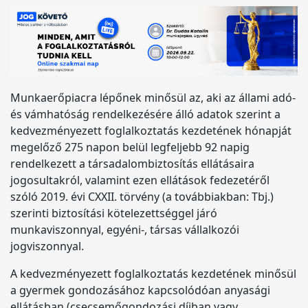
Munkaerőpiacra lépőnek minősül az, aki az állami adó-
és vámhatóság rendelkezésére álló adatok szerint a
kedvezményezett foglalkoztatás kezdetének hónapját
megelőző 275 napon belül legfeljebb 92 napig
rendelkezett a társadalombiztosítás ellátásaira
jogosultakról, valamint ezen ellátások fedezetéről
szóló 2019. évi CXXII. törvény (a továbbiakban: Tbj.)
szerinti biztosítási kötelezettséggel járó
munkaviszonnyal, egyéni-, társas vállalkozói
jogviszonnyal.
A kedvezményezett foglalkoztatás kezdetének minősül
a gyermek gondozásához kapcsolódóan anyasági
ellátásban (csecsemőgondozási díjban vagy