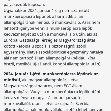
pályakezdők kapcsán.
Ugyanakkor 2024. január 1-éig nem számított
munkaerőpiacra lépőnek a harmadik állam
állampolgárának minősülő munkavállaló. Azaz nem
lehetett igénybe venni a munkaerőpiacra lépők
kedvezményét az után a munkavállaló után, aki az
Európai Gazdasági Térség és Magyarország által
kötött kétoldalú szociális biztonságról szóló
egyezmény, illetve szociálpolitikai egyezmény hatálya
alá nem tartozó állam állampolgára (például kínai,
brazil, mexikói, új-zélandi, kongói állampolgár után).
2024. január 1-jétől munkaerőpiacra lépőnek az
minősül
, aki magyar állampolgár, illetve
Magyarországgal határos, nem EGT-állam
állampolgára. Vagyis a munkaerőpiacra lépők utáni
kedvezményt a magyar állampolgárságú
munkavállalók után, illetve Ukrajna és Szerbia
állampolgárainak munkavállalói esetén lehet igénybe