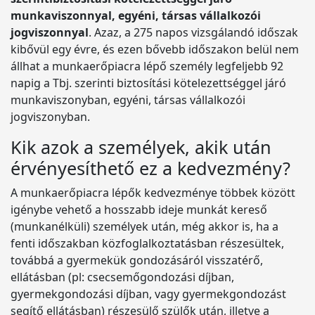
munkaviszonnyal, egyéni, társas vállalkozói
jogviszonnyal
. Azaz, a 275 napos vizsgálandó időszak
kibővül egy évre, és ezen bővebb időszakon belül nem
állhat a munkaerőpiacra lépő személy legfeljebb 92
napig a Tbj. szerinti biztosítási kötelezettséggel járó
munkaviszonyban, egyéni, társas vállalkozói
jogviszonyban.
Kik azok a személyek, akik után
érvényesíthető ez a kedvezmény?
A munkaerőpiacra lépők kedvezménye többek között
igénybe vehető a hosszabb ideje munkát kereső
(munkanélküli) személyek után, még akkor is, ha a
fenti időszakban közfoglalkoztatásban részesültek,
továbbá a gyermekük gondozásáról visszatérő,
ellátásban (pl: csecsemőgondozási díjban,
gyermekgondozási díjban, vagy gyermekgondozást
segítő ellátásban) részesülő szülők után, illetve a