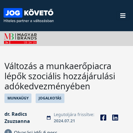
Változás a munkaerőpiacra
lépők szociális hozzájárulási
adókedvezményében
MUNKAÜGY
JOGALKOTÁS
dr. Radics
Legutoljára frissítve:
Zsuzsanna
2024.07.21
Olvasási idő:
6 perc