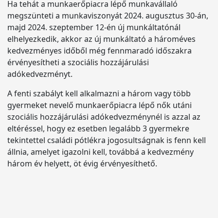
Ha tehát a munkaerőpiacra lépő munkavállaló
megszünteti a munkaviszonyát 2024. augusztus 30-án,
majd 2024. szeptember 12-én új munkáltatónál
elhelyezkedik, akkor az új munkáltató a hároméves
kedvezményes időből még fennmaradó időszakra
érvényesítheti a szociális hozzájárulási
adókedvezményt.
A fenti szabályt kell alkalmazni a három vagy több
gyermeket nevelő munkaerőpiacra lépő nők utáni
szociális hozzájárulási adókedvezménynél is azzal az
eltéréssel, hogy ez esetben legalább 3 gyermekre
tekintettel családi pótlékra jogosultságnak is fenn kell
állnia, amelyet igazolni kell, továbbá a kedvezmény
három év helyett, öt évig érvényesíthető.