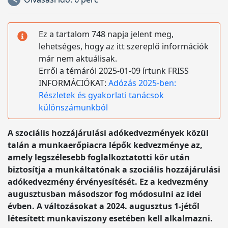
Ez a tartalom 748 napja jelent meg,
lehetséges, hogy az itt szereplő információk
már nem aktuálisak.
Erről a témáról 2025-01-09 írtunk FRISS
INFORMÁCIÓKAT:
Adózás 2025-ben:
Részletek és gyakorlati tanácsok
különszámunkból
A szociális hozzájárulási adókedvezmények közül
talán a munkaerőpiacra lépők kedvezménye az,
amely legszélesebb foglalkoztatotti kör után
biztosítja a munkáltatónak a szociális hozzájárulási
adókedvezmény érvényesítését. Ez a kedvezmény
augusztusban másodszor fog módosulni az idei
évben. A változásokat a 2024. augusztus 1-jétől
létesített munkaviszony esetében kell alkalmazni.