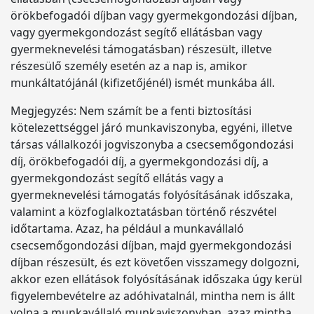
örökbefogadói díjban vagy gyermekgondozási díjban,
vagy gyermekgondozást segítő ellátásban vagy
gyermeknevelési támogatásban) részesült, illetve
részesülő személy esetén az a nap is, amikor
munkáltatójánál (kifizetőjénél) ismét munkába áll.
Megjegyzés: Nem számít be a fenti biztosítási
kötelezettséggel járó munkaviszonyba, egyéni, illetve
társas vállalkozói jogviszonyba a csecsemőgondozási
díj, örökbefogadói díj, a gyermekgondozási díj, a
gyermekgondozást segítő ellátás vagy a
gyermeknevelési támogatás folyósításának időszaka,
valamint a közfoglalkoztatásban történő részvétel
időtartama. Azaz, ha például a munkavállaló
csecsemőgondozási díjban, majd gyermekgondozási
díjban részesült, és ezt követően visszamegy dolgozni,
akkor ezen ellátások folyósításának időszaka úgy kerül
figyelembevételre az adóhivatalnál, mintha nem is állt
volna a munkavállaló munkaviszonyban, azaz mintha