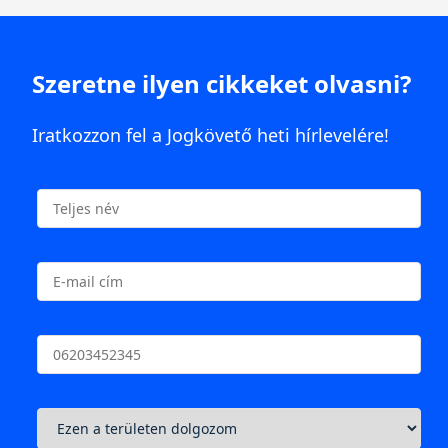
Szeretne ilyen cikkeket olvasni?
Iratkozzon fel a Jogkövető heti hírlevelére!