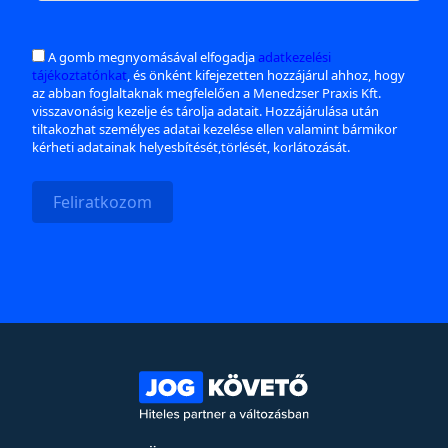
A gomb megnyomásával elfogadja
adatkezelési
tájékoztatónkat
, és önként kifejezetten hozzájárul ahhoz, hogy
az abban foglaltaknak megfelelően a Menedzser Praxis Kft.
visszavonásig kezelje és tárolja adatait. Hozzájárulása után
tiltakozhat személyes adatai kezelése ellen valamint bármikor
kérheti adatainak helyesbítését,törlését, korlátozását.
Feliratkozom