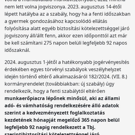
nem lett volna jogviszonya. 2023. augusztus 14-étől
lépett hatályba az a szabály, hogy ha a fenti időszakban
a gyermek gondozásához kapcsolódó ellátás
folyósítása alatt egyéb biztosítási kötelezettséggel járó
jogviszony áll/állt fenn, akkor ezen időponttól azt már
be kell számítani 275 napon belüli legfeljebb 92 napos
időszaknál.
2024. augusztus 1-jétől a hatékonyabb jogérvényesítés
érdekében egyes törvényi szabályok veszélyhelyzet
idején történő eltérő alkalmazásáról 182/2024. (VII. 8.)
kormányrendelet (továbbiakban: új szabály) úgy
rendelkezik, hogy a fenti szabálytól eltérően
munkaerőpiacra lépőnek minősül, aki az állami
adó- és vámhatóság rendelkezésére álló adatok
szerint a kedvezményezett foglalkoztatás
kezdetének hónapját megelőző 365 napon belül
legfeljebb 92 napig rendelkezett a Tbj.
szerintibiztosítási kötelezettséggel járó