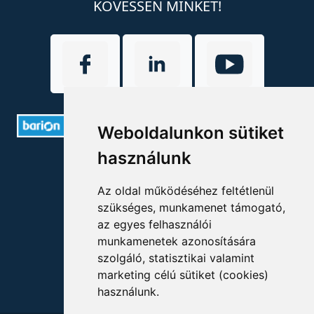
KÖVESSEN MINKET!
Weboldalunkon sütiket
használunk
ELÉRHETŐSÉGEK
Az oldal működéséhez feltétlenül
+36 1 880 7600
szükséges, munkamenet támogató,
info@mprx.hu
az egyes felhasználói
munkamenetek azonosítására
szolgáló, statisztikai valamint
marketing célú sütiket (cookies)
használunk.