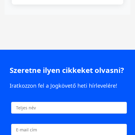
Szeretne ilyen cikkeket olvasni?
Iratkozzon fel a Jogkövető heti hírlevelére!