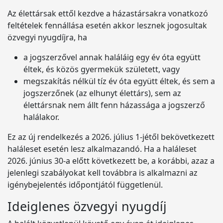
Az élettársak ettől kezdve a házastársakra vonatkozó
feltételek fennállása esetén akkor lesznek jogosultak
özvegyi nyugdíjra, ha
a jogszerzővel annak haláláig egy év óta együtt
éltek, és közös gyermekük született, vagy
megszakítás nélkül tíz év óta együtt éltek, és sem a
jogszerzőnek (az elhunyt élettárs), sem az
élettársnak nem állt fenn házassága a jogszerző
halálakor.
Ez az új rendelkezés a 2026. július 1-jétől bekövetkezett
haláleset esetén lesz alkalmazandó. Ha a haláleset
2026. június 30-a előtt következett be, a korábbi, azaz a
jelenlegi szabályokat kell továbbra is alkalmazni az
igénybejelentés időpontjától függetlenül.
Ideiglenes özvegyi nyugdíj