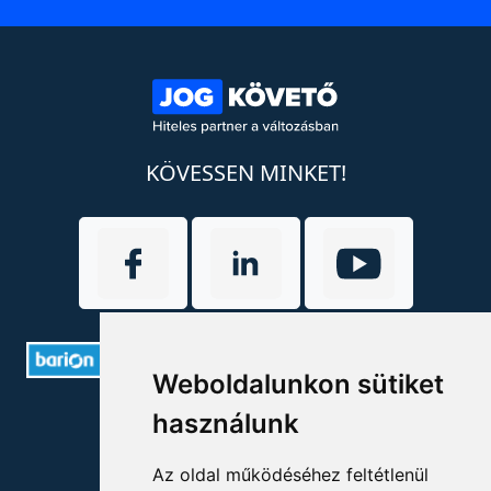
KÖVESSEN MINKET!
Weboldalunkon sütiket
ELÉRHETŐSÉGEK
használunk
+36 1 880 7600
Az oldal működéséhez feltétlenül