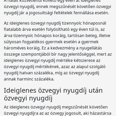
A halált közvetlenül követő egy éven át ideiglenes
özvegyi nyugdíj, ennek megszűnését követően özvegyi
nyugdíj jár a jogosultsági feltételek fennállása esetén.
Az ideiglenes özvegyi nyugdíj tizennyolc hónaposnál
fiatalabb árva esetén folyósítható egy éven túl is, az
árva tizennyolc hónapos koráig, tartósan beteg, illetve
súlyosan fogyatékos gyermek esetén a gyermek
hároméves koráig. Ez a kedvezmény a nyugellátás
összege szempontjából bír nagy jelentőséggel, mert az
ideiglenes özvegyi nyugdíj mértéke kétszerese az
özvegyi nyugdíj mértékének, azaz az alapul szolgáló
nyugdíj hatvan százaléka, míg az özvegyi nyugdíj
annak harminc százaléka.
Ideiglenes özvegyi nyugdíj után
özvegyi nyugdíj
Az ideiglenes özvegyi nyugdíj megszűnését követően
özvegyi nyugdíjra az az özvegy jogosult, aki házastársa