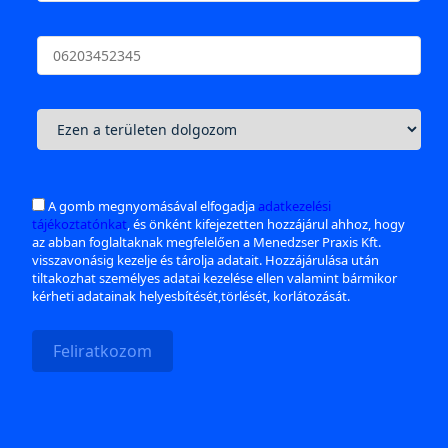
A gomb megnyomásával elfogadja
adatkezelési
tájékoztatónkat
, és önként kifejezetten hozzájárul ahhoz, hogy
az abban foglaltaknak megfelelően a Menedzser Praxis Kft.
visszavonásig kezelje és tárolja adatait. Hozzájárulása után
tiltakozhat személyes adatai kezelése ellen valamint bármikor
kérheti adatainak helyesbítését,törlését, korlátozását.
Feliratkozom