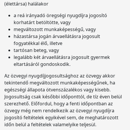
(élettársa) halálakor
a reá irányadó öregségi nyugdíjra jogosító
korhatárt betöltötte, vagy
megváltozott munkaképességű, vagy
házastársa jogán árvaellátásra jogosult
fogyatékkal élő, illetve
tartósan beteg, vagy
legalább két árvaellátásra jogosult gyermek
eltartásáról gondoskodik.
Az özvegyi nyugdíjjogosultsághoz az özvegy akkor
tekintendő megváltozott munkaképességűnek, ha
egészségi állapota ötvenszázalékos vagy kisebb.
Jogosultság csak későbbi időponttól, de tíz éven belül
szerezhető. Előfordul, hogy a fenti időpontban az
özvegy még nem rendelkezik az özvegyi nyugdíjra
jogosító feltételek egyikével sem, de meghatározott
időn belül a feltételek valamelyike teljesül.