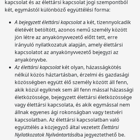
kapcsolat és az élettársi kapcsolat jogi szempontból
két, egymástól különböző együttélési forma:
A bejegyzett élettársi kapcsolat
a két, tizennyolcadik
életévét betöltött, azonos nemű személy között
jön létre az anyakönyvvezető előtt tett, erre
irányuló nyilatkozatuk alapján, amely élettársi
kapcsolatot az anyakönyvvezető bejegyzi az
anyakönyvbe.
Az élettársi kapcsolat
két olyan, házasságkötés
nélkül közös háztartásban, érzelmi és gazdasági
közösségben együtt élő személy között áll fenn,
akik közül egyiknek sem áll fenn mással házassági
életközössége, bejegyzett élettársi életközössége
vagy élettársi kapcsolata, és akik egymással nem
állnak egyenes ági rokonságban vagy testvéri
kapcsolatban. Az élettársi kapcsolatban való
együttélés a közjegyző által vezetett
Élettársi
Nyilatkozatok Nyilvántartásá
ba jegyeztethető be.