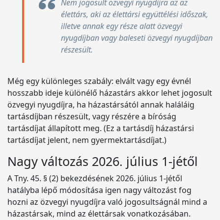
Nem jogosult özvegyi nyugdíjra az az
élettárs, aki az élettársi együttélési időszak,
illetve annak egy része alatt özvegyi
nyugdíjban vagy baleseti özvegyi nyugdíjban
részesült.
Még egy különleges szabály: elvált vagy egy évnél
hosszabb ideje különélő házastárs akkor lehet jogosult
özvegyi nyugdíjra, ha házastársától annak haláláig
tartásdíjban részesült, vagy részére a bíróság
tartásdíjat állapított meg. (Ez a tartásdíj házastársi
tartásdíjat jelent, nem gyermektartásdíjat.)
Nagy változás 2026. július 1-jétől
A Tny. 45. § (2) bekezdésének 2026. július 1-jétől
hatályba lépő módosítása igen nagy változást fog
hozni az özvegyi nyugdíjra való jogosultságnál mind a
házastársak, mind az élettársak vonatkozásában.