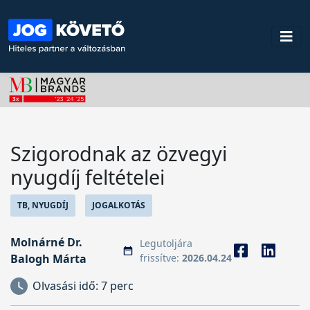
Szigorodnak az özvegyi
nyugdíj feltételei
TB, NYUGDÍJ
JOGALKOTÁS
Molnárné Dr.
Legutoljára
Balogh Márta
frissítve:
2026.04.24
Olvasási idő:
7 perc