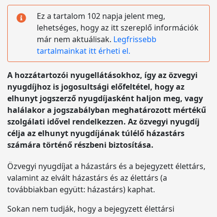
Ez a tartalom 102 napja jelent meg,
lehetséges, hogy az itt szereplő információk
már nem aktuálisak.
Legfrissebb
tartalmainkat itt érheti el.
A hozzátartozói nyugellátásokhoz, így az özvegyi
nyugdíjhoz is jogosultsági előfeltétel, hogy az
elhunyt jogszerző nyugdíjasként haljon meg, vagy
halálakor a jogszabályban meghatározott mértékű
szolgálati idővel rendelkezzen. Az özvegyi nyugdíj
célja az elhunyt nyugdíjának túlélő házastárs
számára történő részbeni biztosítása.
Özvegyi nyugdíjat a házastárs és a bejegyzett élettárs,
valamint az elvált házastárs és az élettárs (a
továbbiakban együtt: házastárs) kaphat.
Sokan nem tudják, hogy a bejegyzett élettársi