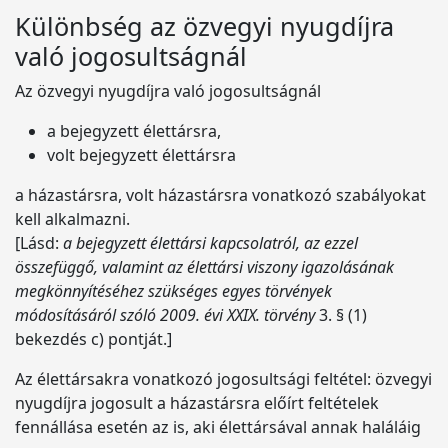
Különbség az özvegyi nyugdíjra
való jogosultságnál
Az özvegyi nyugdíjra való jogosultságnál
a bejegyzett élettársra,
volt bejegyzett élettársra
a házastársra, volt házastársra vonatkozó szabályokat
kell alkalmazni.
[Lásd:
a bejegyzett élettársi kapcsolatról, az ezzel
összefüggő, valamint az élettársi viszony igazolásának
megkönnyítéséhez szükséges egyes törvények
módosításáról szóló 2009. évi XXIX. törvény
3. § (1)
bekezdés c) pontját.]
Az élettársakra vonatkozó jogosultsági feltétel: özvegyi
nyugdíjra jogosult a házastársra előírt feltételek
fennállása esetén az is, aki élettársával annak haláláig