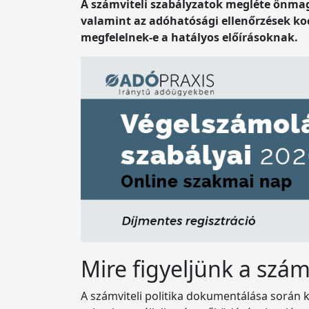
A számviteli szabályzatok megléte önmag
valamint az adóhatósági ellenőrzések koc
megfelelnek-e a hatályos előírásoknak.
Mire figyeljünk a számv
A számviteli politika dokumentálása során ki