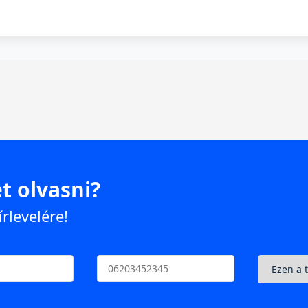
t olvasni?
írlevelére!