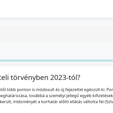
teli törvényben 2023-tól?
étől több ponton is módosult és új fejezettel egészült ki. Pon
eghatározása, továbbá a személyi jellegű egyéb kifizetése
rült, intézményét a korhatár előtti ellátás váltotta fel (Sztv. 3