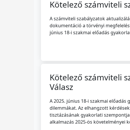
Kötelező számviteli s
A számviteli szabályzatok aktualizál
dokumentáció a törvényi megfelelést,
június 18-i szakmai előadás gyakorl
Kötelező számviteli s
Válasz
A 2025. június 18-i szakmai előadás 
dilemmákat. Az elhangzott kérdések 
tisztázásának gyakorlati szempontjai
alkalmazás 2025-ös követelményei k