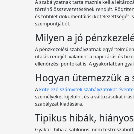
A szabályzatnak tartalmaznia kell a leltáro
történő összevezetésének rendjét. Rögzíteni 
és többlet dokumentálási kötelezettségét i
szempontjából.
Milyen a jó pénzkezelé
A pénzkezelési szabályzatnak egyértelműen 
utalás rendjét, valamint a napi zárás és biz
ellenőrzési pontokat is. A gyakorlatban gya
Hogyan ütemezzük a sz
A
kötelező számviteli szabályzatokat évente f
személyeket kijelölni, és a változásokat írá
szabályzat kiadására.
Tipikus hibák, hiányo
Gyakori hiba a sablonos, nem testreszabott 