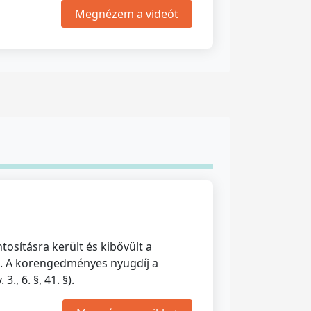
Megnézem a videót
tosításra került és kibővült a
k. A korengedményes nyugdíj a
., 6. §, 41. §).