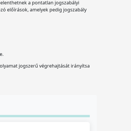
lenthetnek a pontatlan jogszabályi
zó előírások, amelyek pedig jogszabály
e.
 folyamat jogszerű végrehajtását irányítsa