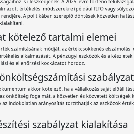
gaihoz is illeszkedjenek. A 2025. évre történő felülvizsgál
almazott értékelési módszerekre (például FIFO vagy súlyozot
ási rendjére. A politikában szereplő döntések közvetlen hatá
ialakítani.
at kötelező tartalmi elemei
érték számításának módját, az értékcsökkenés elszámolási el
nő értékelés alkalmazását. A pénzügyi eszközök és a készlete
lási és ellenőrzési kockázatot hordoz.
 önköltségszámítási szabályzat
kumentum akkor kötelező, ha a vállalkozás saját előállítás
l az önköltség fogalmát, a közvetlen és közvetett költségek
 az indokolatlan arányosítás torzíthatják az eszközök érték
készítési szabályzat kialakítása