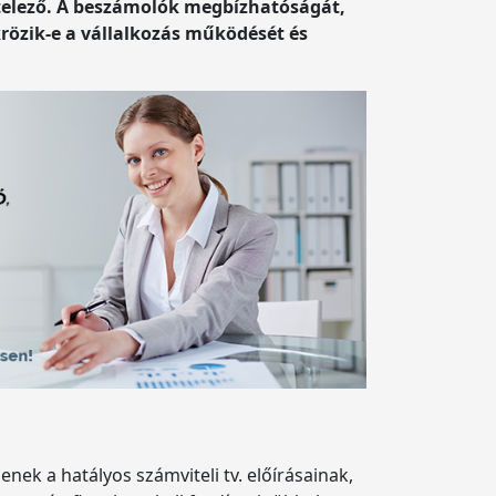
telező. A beszámolók megbízhatóságát,
rözik-e a vállalkozás működését és
nek a hatályos számviteli tv. előírásainak,