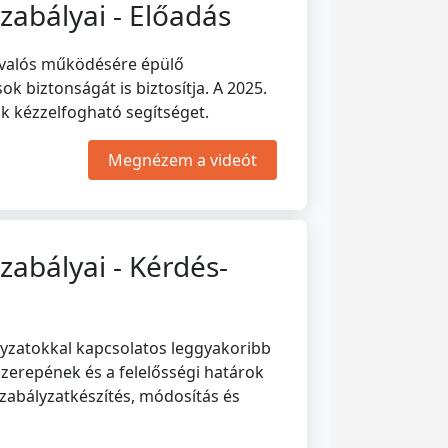
zabályai - Előadás
ás valós működésére épülő
 biztonságát is biztosítja. A 2025.
k kézzelfogható segítséget.
Megnézem a videót
zabályai - Kérdés-
ályzatokkal kapcsolatos leggyakoribb
zerepének és a felelősségi határok
szabályzatkészítés, módosítás és