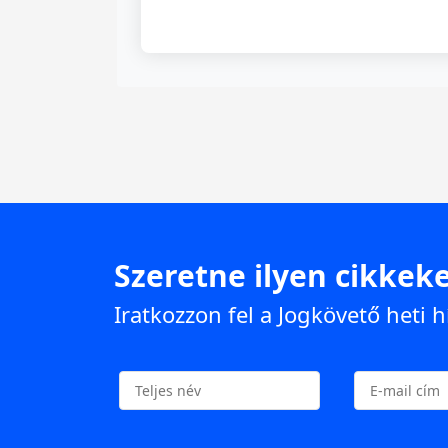
Szeretne ilyen cikkeke
Iratkozzon fel a Jogkövető heti h