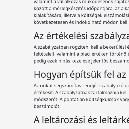
valamint a vállalkozás működésének sajátossá
között a mérlegkészítés időpontjára, az alk
kialakítására, illetve a költségek elszámol
következetesen és indokolható módon kell k
Az értékelési szabályz
A szabályzatban rögzíteni kell a bekerülési 
feltételeit, valamint a piaci értéken törté
pedig ezek hibás kezelése jelentős beszámo
Hogyan építsük fel az
Az önköltségszámítás rendjét szabályozó do
értékesít. A szabályzatnak tartalmaznia kel
módszerét. A pontatlan költségkulcsok vagy
beszámolót.
A leltározási és leltár