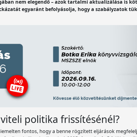
ában nem elegendő – azok tartalmi aktualizálása is kö
kázatát egyaránt befolyásolja, hogy a szabályzatok tük
iteli politika frissítésénél?
emelten fontos, hogy a benne rögzített eljárások megfelelje