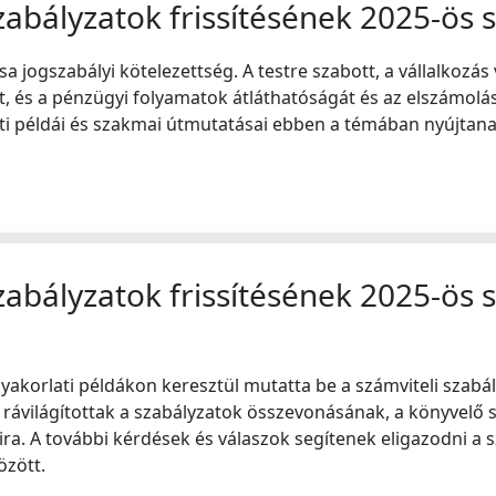
zabályzatok frissítésének 2025-ös s
ása jogszabályi kötelezettség. A testre szabott, a vállalkoz
 és a pénzügyi folyamatok átláthatóságát és az elszámolások
ati példái és szakmai útmutatásai ebben a témában nyújtana
zabályzatok frissítésének 2025-ös s
gyakorlati példákon keresztül mutatta be a számviteli szab
rávilágítottak a szabályzatok összevonásának, a könyvelő s
ra. A további kérdések és válaszok segítenek eligazodni a 
özött.