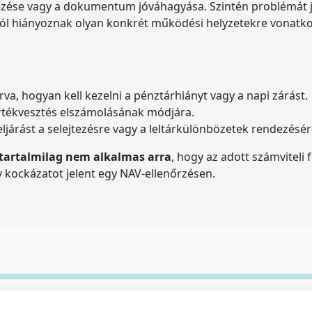
zése vagy a dokumentum jóváhagyása. Szintén problémát je
ból hiányoznak olyan konkrét működési helyzetekre vonatko
rva, hogyan kell kezelni a pénztárhiányt vagy a napi zárást.
 értékvesztés elszámolásának módjára.
eljárást a selejtezésre vagy a leltárkülönbözetek rendezésér
tartalmilag nem alkalmas arra
, hogy az adott számviteli
y kockázatot jelent egy NAV-ellenőrzésen.