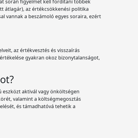
at során figyelmet kell fordítani többek
t átlagár), az értékcsökkenési politika
ssal vannak a beszámoló egyes soraira, ezért
veit, az értékvesztés és visszaírás
k értékelése gyakran okoz bizonytalanságot,
ot?
ú eszközt aktivál vagy önköltségen
 körét, valamint a költségmegosztás
elését, és támadhatóvá tehetik a