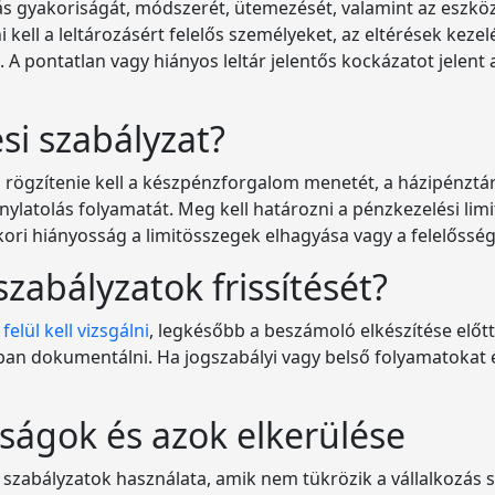
zás gyakoriságát, módszerét, ütemezését, valamint az eszköz
kell a leltározásért felelős személyeket, az eltérések keze
s. A pontatlan vagy hiányos leltár jelentős kockázatot jele
si szabályzat?
rögzítenie kell a készpénzforgalom menetét, a házipénztár 
onylatolás folyamatát. Meg kell határozni a pénzkezelési limi
kori hiányosság a limitösszegek elhagyása vagy a felelőssé
abályzatok frissítését?
elül kell vizsgálni
, legkésőbb a beszámoló elkészítése előtt
sban dokumentálni. Ha jogszabályi vagy belső folyamatokat é
sságok és azok elkerülése
szabályzatok használata, amik nem tükrözik a vállalkozás s