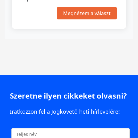
Megnézem a választ
Szeretne ilyen cikkeket olvasni?
Iratkozzon fel a Jogkövető heti hírlevelére!