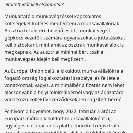
eltöltött időt kell elszámolni?
Munkáltató a munkavégzéssel kapcsolatos
költségeket köteles megtéríteni a munkavállalónak.
Ausztria területére belépő és ott munkát végző
gépkocsivezetők számára ugyanazokat a juttatásokat
kell biztosítani, mint amit az osztrák munkavállalók is
megkapnak. Az ausztriai minimálbért csak a
munkavégzés idején kell megfizetni.
Az Európai Unión belül a kiküldött munkavállalókra a
fogadó ország foglalkoztatási szabályai és feltételei
vonatkoznak vagyis, a minimálbér a fizetés nem lehet
alacsonyabb a helyi minimálbérnél vagy az ágazatára
vonatkozó kollektív szerződésekben rögzített bérnél.
Felhívom a figyelmet, hogy 2022. február 2-ától az
Európai Unióban kiküldött munkavállalóként új,
egységes európai uniós platformon kell regisztrálni
azokat a gépkocsivezetőket, akik a kiküldetési irányelv