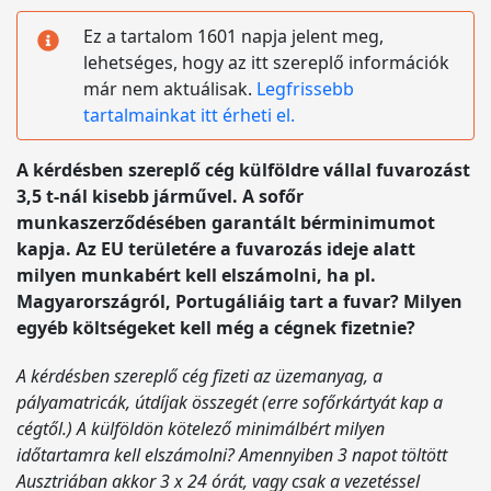
Ez a tartalom 1601 napja jelent meg,
lehetséges, hogy az itt szereplő információk
már nem aktuálisak.
Legfrissebb
tartalmainkat itt érheti el.
A kérdésben szereplő cég külföldre vállal fuvarozást
3,5 t-nál kisebb járművel. A sofőr
munkaszerződésében garantált bérminimumot
kapja. Az EU területére a fuvarozás ideje alatt
milyen munkabért kell elszámolni, ha pl.
Magyarországról, Portugáliáig tart a fuvar? Milyen
egyéb költségeket kell még a cégnek fizetnie?
A kérdésben szereplő cég fizeti az üzemanyag, a
pályamatricák, útdíjak összegét (erre sofőrkártyát kap a
cégtől.) A külföldön kötelező minimálbért milyen
időtartamra kell elszámolni? Amennyiben 3 napot töltött
Ausztriában akkor 3 x 24 órát, vagy csak a vezetéssel