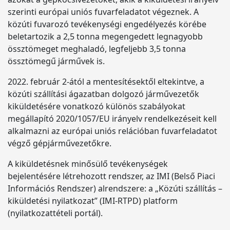
szerinti európai uniós fuvarfeladatot végeznek. A
közúti fuvarozó tevékenységi engedélyezés körébe
beletartozik a 2,5 tonna megengedett legnagyobb
össztömeget meghaladó, legfeljebb 3,5 tonna
össztömegű járművek is.
2022. február 2-ától a mentesítésektől eltekintve, a
közúti szállítási ágazatban dolgozó járművezetők
kiküldetésére vonatkozó különös szabályokat
megállapító 2020/1057/EU irányelv rendelkezéseit kell
alkalmazni az európai uniós relációban fuvarfeladatot
végző gépjárművezetőkre.
A kiküldetésnek minősülő tevékenységek
bejelentésére létrehozott rendszer, az IMI (Belső Piaci
Információs Rendszer) alrendszere: a „Közúti szállítás –
kiküldetési nyilatkozat” (IMI-RTPD) platform
(nyilatkozattételi portál).