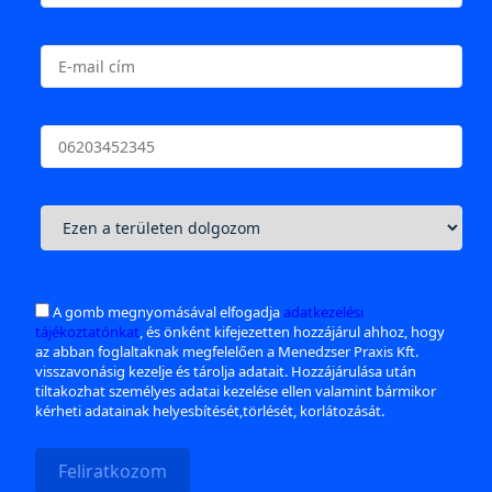
A gomb megnyomásával elfogadja
adatkezelési
tájékoztatónkat
, és önként kifejezetten hozzájárul ahhoz, hogy
az abban foglaltaknak megfelelően a Menedzser Praxis Kft.
visszavonásig kezelje és tárolja adatait. Hozzájárulása után
tiltakozhat személyes adatai kezelése ellen valamint bármikor
kérheti adatainak helyesbítését,törlését, korlátozását.
Feliratkozom