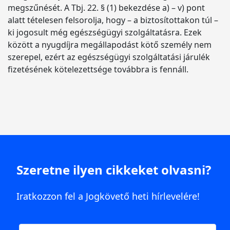
megszűnését. A Tbj. 22. § (1) bekezdése a) – v) pont
alatt tételesen felsorolja, hogy – a biztosítottakon túl –
ki jogosult még egészségügyi szolgáltatásra. Ezek
között a nyugdíjra megállapodást kötő személy nem
szerepel, ezért az egészségügyi szolgáltatási járulék
fizetésének kötelezettsége továbbra is fennáll.
Szeretne ilyen cikkeket olvasni?
Iratkozzon fel a Jogkövető heti hírlevelére!