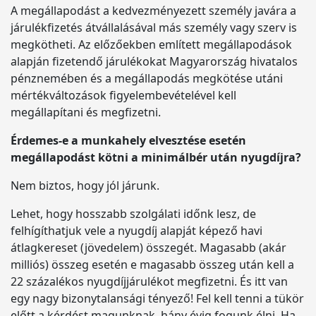
A megállapodást a kedvezményezett személy javára a
járulékfizetés átvállalásával más személy vagy szerv is
megkötheti. Az előzőekben említett megállapodások
alapján fizetendő járulékokat Magyarország hivatalos
pénznemében és a megállapodás megkötése utáni
mértékváltozások figyelembevételével kell
megállapítani és megfizetni.
Érdemes-e a munkahely elvesztése esetén
megállapodást kötni a minimálbér után nyugdíjra?
Nem biztos, hogy jól járunk.
Lehet, hogy hosszabb szolgálati időnk lesz, de
felhígíthatjuk vele a nyugdíj alapját képező havi
átlagkereset (jövedelem) összegét. Magasabb (akár
milliós) összeg esetén e magasabb összeg után kell a
22 százalékos nyugdíjjárulékot megfizetni. És itt van
egy nagy bizonytalansági tényező! Fel kell tenni a tükör
előtt a kérdést magunknak, hány évig fogunk élni. Ha