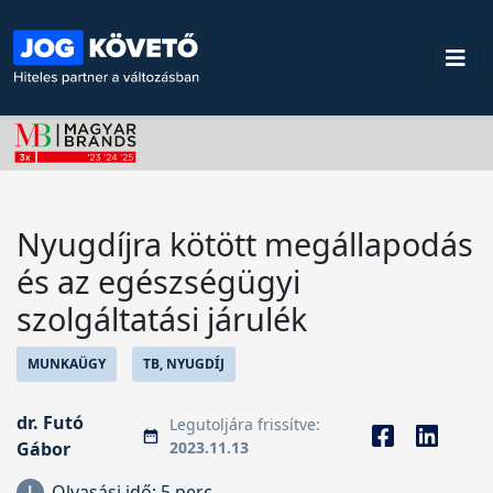
Nyugdíjra kötött megállapodás
és az egészségügyi
szolgáltatási járulék
MUNKAÜGY
TB, NYUGDÍJ
dr. Futó
Legutoljára frissítve:
Gábor
2023.11.13
Olvasási idő:
5 perc