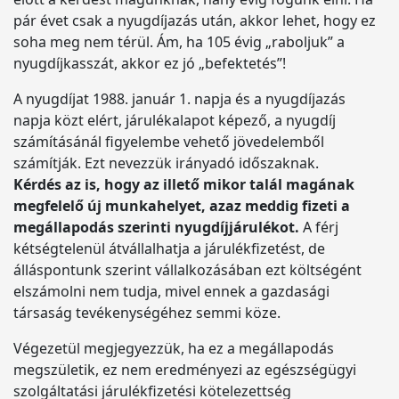
pár évet csak a nyugdíjazás után, akkor lehet, hogy ez
soha meg nem térül. Ám, ha 105 évig „raboljuk” a
nyugdíjkasszát, akkor ez jó „befektetés”!
A nyugdíjat 1988. január 1. napja és a nyugdíjazás
napja közt elért, járulékalapot képező, a nyugdíj
számításánál figyelembe vehető jövedelemből
számítják. Ezt nevezzük irányadó időszaknak.
Kérdés az is, hogy az illető mikor talál magának
megfelelő új munkahelyet, azaz meddig fizeti a
megállapodás szerinti nyugdíjjárulékot.
A férj
kétségtelenül átvállalhatja a járulékfizetést, de
álláspontunk szerint vállalkozásában ezt költségént
elszámolni nem tudja, mivel ennek a gazdasági
társaság tevékenységéhez semmi köze.
Végezetül megjegyezzük, ha ez a megállapodás
megszületik, ez nem eredményezi az egészségügyi
szolgáltatási járulékfizetési kötelezettség