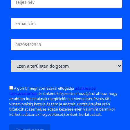
A gomb megnyomásával elfogadja
adatkezelési
tájékoztatónkat
, és önként kifejezetten hozzájárul ahhoz, hogy
az abban foglaltaknak megfelelően a Menedzser Praxis Kft.
visszavonásig kezelje és tárolja adatait. Hozzájárulása után
tiltakozhat személyes adatai kezelése ellen valamint bármikor
kérheti adatainak helyesbítését,törlését, korlátozását.