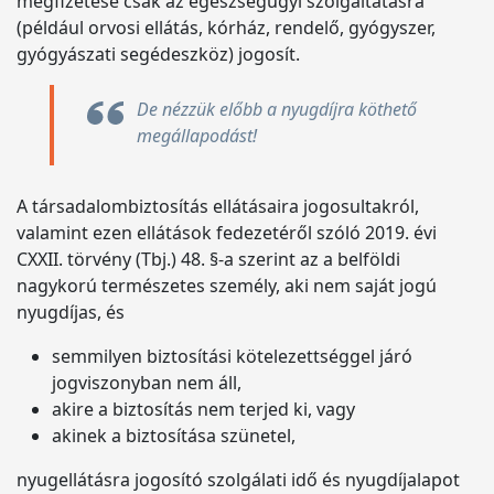
megfizetése csak az egészségügyi szolgáltatásra
(például orvosi ellátás, kórház, rendelő, gyógyszer,
gyógyászati segédeszköz) jogosít.
De nézzük előbb a nyugdíjra köthető
megállapodást!
A társadalombiztosítás ellátásaira jogosultakról,
valamint ezen ellátások fedezetéről szóló 2019. évi
CXXII. törvény (Tbj.) 48. §-a szerint az a belföldi
nagykorú természetes személy, aki nem saját jogú
nyugdíjas, és
semmilyen biztosítási kötelezettséggel járó
jogviszonyban nem áll,
akire a biztosítás nem terjed ki, vagy
akinek a biztosítása szünetel,
nyugellátásra jogosító szolgálati idő és nyugdíjalapot