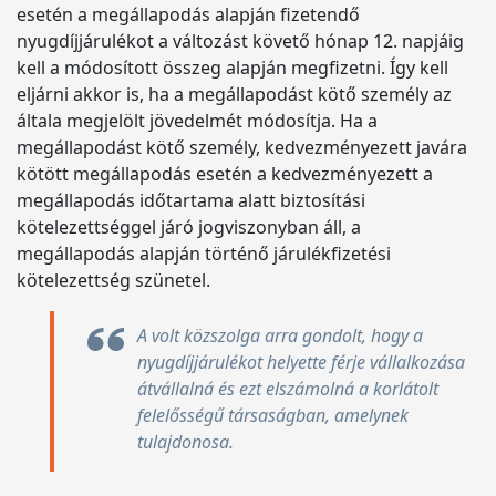
esetén a megállapodás alapján fizetendő
nyugdíjjárulékot a változást követő hónap 12. napjáig
kell a módosított összeg alapján megfizetni. Így kell
eljárni akkor is, ha a megállapodást kötő személy az
általa megjelölt jövedelmét módosítja. Ha a
megállapodást kötő személy, kedvezményezett javára
kötött megállapodás esetén a kedvezményezett a
megállapodás időtartama alatt biztosítási
kötelezettséggel járó jogviszonyban áll, a
megállapodás alapján történő járulékfizetési
kötelezettség szünetel.
A volt közszolga arra gondolt, hogy a
nyugdíjjárulékot helyette férje vállalkozása
átvállalná és ezt elszámolná a korlátolt
felelősségű társaságban, amelynek
tulajdonosa.