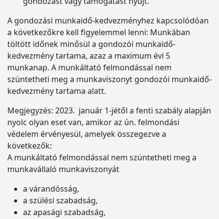
gondozást vagy támogatást nyújt.
A gondozási munkaidő-kedvezményhez kapcsolódóan
a következőkre kell figyelemmel lenni: Munkában
töltött időnek minősül a gondozói munkaidő-
kedvezmény tartama, azaz a maximum évi 5
munkanap. A munkáltató felmondással nem
szüntetheti meg a munkaviszonyt gondozói munkaidő-
kedvezmény tartama alatt.
Megjegyzés: 2023. január 1-jétől a fenti szabály alapján
nyolc olyan eset van, amikor az ún. felmondási
védelem érvényesül, amelyek összegezve a
következők:
A munkáltató felmondással nem szüntetheti meg a
munkavállaló munkaviszonyát
a várandósság,
a szülési szabadság,
az apasági szabadság,