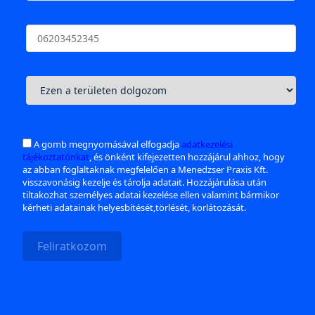
A gomb megnyomásával elfogadja
adatkezelési
tájékoztatónkat
, és önként kifejezetten hozzájárul ahhoz, hogy
az abban foglaltaknak megfelelően a Menedzser Praxis Kft.
visszavonásig kezelje és tárolja adatait. Hozzájárulása után
tiltakozhat személyes adatai kezelése ellen valamint bármikor
kérheti adatainak helyesbítését,törlését, korlátozását.
Feliratkozom