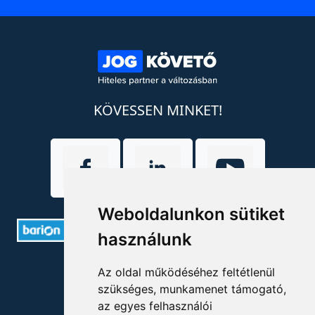
KÖVESSEN MINKET!
Weboldalunkon sütiket
használunk
ELÉRHETŐSÉGEK
Az oldal működéséhez feltétlenül
szükséges, munkamenet támogató,
+36 1 880 7600
az egyes felhasználói