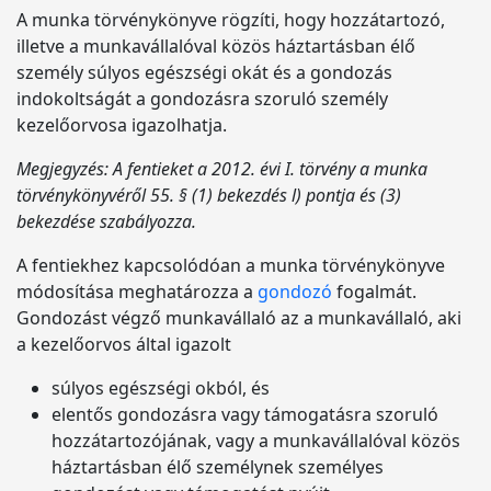
A munka törvénykönyve rögzíti, hogy hozzátartozó,
illetve a munkavállalóval közös háztartásban élő
személy súlyos egészségi okát és a gondozás
indokoltságát a gondozásra szoruló személy
kezelőorvosa igazolhatja.
Megjegyzés: A fentieket a 2012. évi I. törvény a munka
törvénykönyvéről 55. § (1) bekezdés l) pontja és (3)
bekezdése szabályozza.
A fentiekhez kapcsolódóan a munka törvénykönyve
módosítása meghatározza a
gondozó
fogalmát.
Gondozást végző munkavállaló az a munkavállaló, aki
a kezelőorvos által igazolt
súlyos egészségi okból, és
elentős gondozásra vagy támogatásra szoruló
hozzátartozójának, vagy a munkavállalóval közös
háztartásban élő személynek személyes