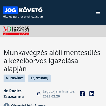
Munkavégzés alóli mentesülés
a kezelőorvos igazolása
alapján
MUNKAÜGY
TB, NYUGDÍJ
dr. Radics
Legutoljára frissítve:
Zsuzsanna
2023.02.26
Olvasási idő:
8 perc