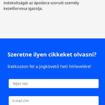
indokoltságát az ápolásra szoruló személy
kezelőorvosa igazolja.
Szeretne ilyen cikkeket olvasni?
Iratkozzon fel a Jogkövető heti hírlevelére!