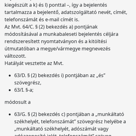
kiegészült a k) és l) ponttal –, így a bejelentés
tartalmazza a bejelentő, adatszolgáltató nevét, címét,
telefonszámát és e-mail címét is.
Az Mvt. 64/C. § (2) bekezdés a) pontjának
módosításával a munkabaleseti bejelentés céljára
rendszeresített nyomtatványon és a kitöltési
útmutatóban a megye/vármegye megnevezés
változott.
Hatályát vesztette az Mvt.
63/D. § (2) bekezdés i) pontjában az „és”
szövegrész,
63/I. §-a;
módosult a
63/G. § (2) bekezdés c) pontjában a „munkáltató
székhelyét, telefonszámát” szövegrész helyébe a
„munkáltató székhelyét, adószámát vagy