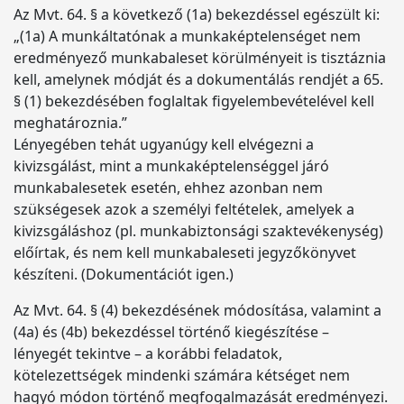
Az Mvt. 64. § a következő (1a) bekezdéssel egészült ki:
„(1a) A munkáltatónak a munkaképtelenséget nem
eredményező munkabaleset körülményeit is tisztáznia
kell, amelynek módját és a dokumentálás rendjét a 65.
§ (1) bekezdésében foglaltak figyelembevételével kell
meghatároznia.”
Lényegében tehát ugyanúgy kell elvégezni a
kivizsgálást, mint a munkaképtelenséggel járó
munkabalesetek esetén, ehhez azonban nem
szükségesek azok a személyi feltételek, amelyek a
kivizsgáláshoz (pl. munkabiztonsági szaktevékenység)
előírtak, és nem kell munkabaleseti jegyzőkönyvet
készíteni. (Dokumentációt igen.)
Az Mvt. 64. § (4) bekezdésének módosítása, valamint a
(4a) és (4b) bekezdéssel történő kiegészítése –
lényegét tekintve – a korábbi feladatok,
kötelezettségek mindenki számára kétséget nem
hagyó módon történő megfogalmazását eredményezi.