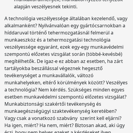
alapján veszélyesnek tekinti.
A technológia veszélyessége általában kezelendő, vagy
alkalmanként? Nyilvánvalóan egy gyártócsarnokban a
híddaruval történő tehermozgatásnál felmerül a
munkaeszköz és a tehermozgatási technológia
veszélyessége egyaránt, ezek egy-egy munkavédelmi
szempontú előzetes vizsgálat során (többé-kevésbé)
megítélhetők. De igaz-e ez abban az esetben, ha zárt
tartályokba beszállással végeznek hegesztő
tevékenységet a munkavállalók, változó
munkahelyeken, eltérő körülmények között? Veszélyes
a technológia? Nem kérdés. Szükséges minden egyes
esetben munkavédelmi szempontú előzetes vizsgálat?
Munkabiztonsági szakértői tevékenység és
munkaegészségügyi szaktevékenység keretében?
Vagy csak a vonatkozó szabvány szerint kell eljárni?
Ha igen, miért? Ha nem, miért? Biztosan akad, aki úgy
érzi, hogy nem helyes ezeket a kérdéseket ilyen