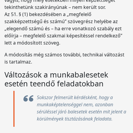
vagyis, hogy mely esetekben milyen képzettséget
tekinthetünk szakirányúnak – nem került sor.
Az 51. § (1) bekezdésében a „megfelelő
szakképzettségű és számú” szövegrész helyébe az
„elegendő számú és – ha erre vonatkozó szabály ezt
előírja – megfelelő szakmai képesítéssel rendelkező”
lett a módosított szöveg.
A módosítás még számos további, technikai változást
is tartalmaz.
Változások a munkabalesetek
esetén teendő feladatokban
Sokszor felmerült kérdésként, hogy a
munkaképtelenséggel nem, azonban
sérüléssel járó balesetek esetén mit jelent a
körülmények tisztázásának feladata.