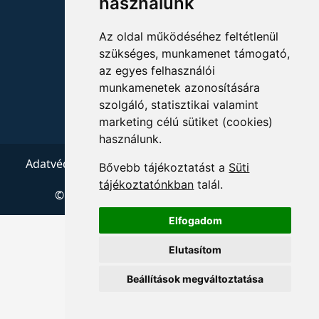
használunk
+36 1 880 7600
Az oldal működéséhez feltétlenül
szükséges, munkamenet támogató,
info@mprx.hu
az egyes felhasználói
munkamenetek azonosítására
szolgáló, statisztikai valamint
marketing célú sütiket (cookies)
használunk.
Adatvédelem
ÁSZF
Impresszum
Kapcsolat
Bővebb tájékoztatást a
Süti
tájékoztatónkban
talál.
© 2026 Copyright:
Menedzserpraxis.hu
Elfogadom
Elutasítom
Beállítások megváltoztatása