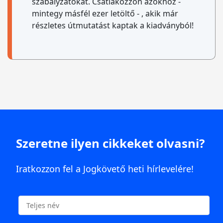
szabályzatokat. Csatlakozzon azokhoz -
mintegy másfél ezer letöltő - , akik már
részletes útmutatást kaptak a kiadványból!
Szeretne ilyen cikkeket olvasni?
Iratkozzon fel a Jogkövető heti hírlevelére!