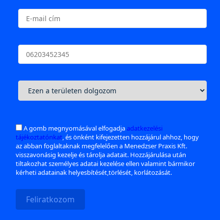
A gomb megnyomásával elfogadja
adatkezelési
tájékoztatónkat
, és önként kifejezetten hozzájárul ahhoz, hogy
az abban foglaltaknak megfelelően a Menedzser Praxis Kft.
visszavonásig kezelje és tárolja adatait. Hozzájárulása után
tiltakozhat személyes adatai kezelése ellen valamint bármikor
kérheti adatainak helyesbítését,törlését, korlátozását.
Feliratkozom