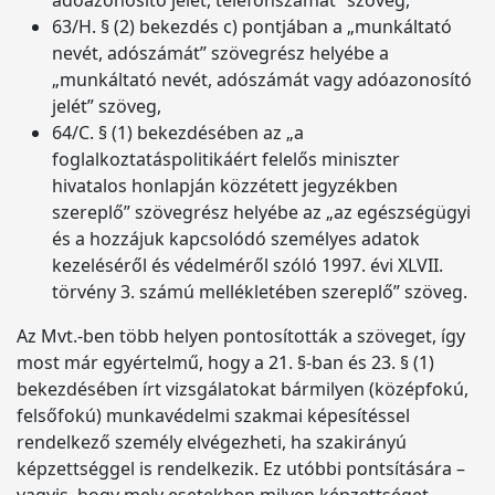
adóazonosító jelét, telefonszámát” szöveg,
63/H. § (2) bekezdés c) pontjában a „munkáltató
nevét, adószámát” szövegrész helyébe a
„munkáltató nevét, adószámát vagy adóazonosító
jelét” szöveg,
64/C. § (1) bekezdésében az „a
foglalkoztatáspolitikáért felelős miniszter
hivatalos honlapján közzétett jegyzékben
szereplő” szövegrész helyébe az „az egészségügyi
és a hozzájuk kapcsolódó személyes adatok
kezeléséről és védelméről szóló 1997. évi XLVII.
törvény 3. számú mellékletében szereplő” szöveg.
Az Mvt.-ben több helyen pontosították a szöveget, így
most már egyértelmű, hogy a 21. §-ban és 23. § (1)
bekezdésében írt vizsgálatokat bármilyen (középfokú,
felsőfokú) munkavédelmi szakmai képesítéssel
rendelkező személy elvégezheti, ha szakirányú
képzettséggel is rendelkezik. Ez utóbbi pontsítására –