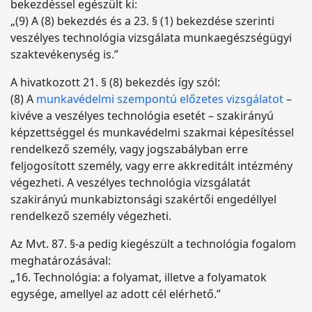
bekezdéssel egészült ki:
„(9) A (8) bekezdés és a 23. § (1) bekezdése szerinti
veszélyes technológia vizsgálata munkaegészségügyi
szaktevékenység is.”
A hivatkozott 21. § (8) bekezdés így szól:
(8) A
munkavédelmi szempontú előzetes vizsgálatot
–
kivéve a veszélyes technológia esetét – szakirányú
képzettséggel és munkavédelmi szakmai képesítéssel
rendelkező személy, vagy jogszabályban erre
feljogosított személy, vagy erre akkreditált intézmény
végezheti. A veszélyes technológia vizsgálatát
szakirányú munkabiztonsági szakértői engedéllyel
rendelkező személy végezheti.
Az Mvt. 87. §-a pedig kiegészült a technológia fogalom
meghatározásával:
„16. Technológia: a folyamat, illetve a folyamatok
egysége, amellyel az adott cél elérhető.”