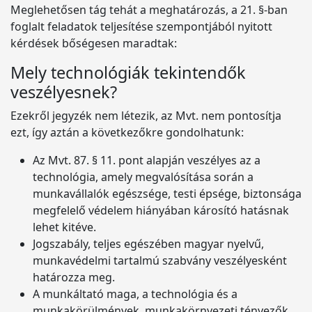
Meglehetősen tág tehát a meghatározás, a 21. §-ban
foglalt feladatok teljesítése szempontjából nyitott
kérdések bőségesen maradtak:
Mely technológiák tekintendők
veszélyesnek?
Ezekről jegyzék nem létezik, az Mvt. nem pontosítja
ezt, így aztán a következőkre gondolhatunk:
Az Mvt. 87. § 11. pont alapján veszélyes az a
technológia, amely megvalósítása során a
munkavállalók egészsége, testi épsége, biztonsága
megfelelő védelem hiányában károsító hatásnak
lehet kitéve.
Jogszabály, teljes egészében magyar nyelvű,
munkavédelmi tartalmú szabvány veszélyesként
határozza meg.
A munkáltató maga, a technológia és a
munkakörülmények, munkakörnyezeti tényezők