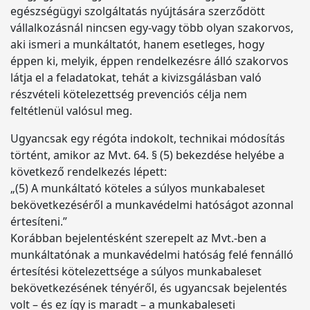
egészségügyi szolgáltatás nyújtására szerződött
vállalkozásnál nincsen egy-vagy több olyan szakorvos,
aki ismeri a munkáltatót, hanem esetleges, hogy
éppen ki, melyik, éppen rendelkezésre álló szakorvos
látja el a feladatokat, tehát a kivizsgálásban való
részvételi kötelezettség prevenciós célja nem
feltétlenül valósul meg.
Ugyancsak egy régóta indokolt, technikai módosítás
történt, amikor az Mvt. 64. § (5) bekezdése helyébe a
következő rendelkezés lépett:
„(5) A munkáltató köteles a súlyos munkabaleset
bekövetkezéséről a munkavédelmi hatóságot azonnal
értesíteni.”
Korábban bejelentésként szerepelt az Mvt.-ben a
munkáltatónak a munkavédelmi hatóság felé fennálló
értesítési kötelezettsége a súlyos munkabaleset
bekövetkezésének tényéről, és ugyancsak bejelentés
volt – és ez így is maradt – a munkabaleseti