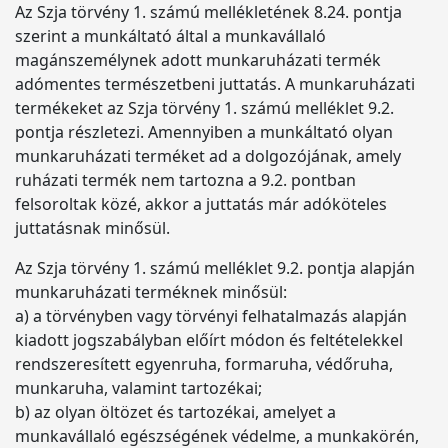
Az Szja törvény 1. számú mellékletének 8.24. pontja
szerint a munkáltató által a munkavállaló
magánszemélynek adott munkaruházati termék
adómentes természetbeni juttatás. A munkaruházati
termékeket az Szja törvény 1. számú melléklet 9.2.
pontja részletezi. Amennyiben a munkáltató olyan
munkaruházati terméket ad a dolgozójának, amely
ruházati termék nem tartozna a 9.2. pontban
felsoroltak közé, akkor a juttatás már adóköteles
juttatásnak minősül.
Az Szja törvény 1. számú melléklet 9.2. pontja alapján
munkaruházati terméknek minősül:
a) a törvényben vagy törvényi felhatalmazás alapján
kiadott jogszabályban előírt módon és feltételekkel
rendszeresített egyenruha, formaruha, védőruha,
munkaruha, valamint tartozékai;
b) az olyan öltözet és tartozékai, amelyet a
munkavállaló egészségének védelme, a munkakörén,