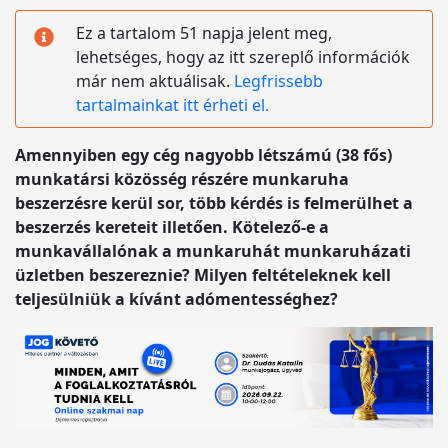
Ez a tartalom 51 napja jelent meg,
lehetséges, hogy az itt szereplő információk
már nem aktuálisak.
Legfrissebb
tartalmainkat itt érheti el.
Amennyiben egy cég nagyobb létszámú (38 fős)
munkatársi közösség részére munkaruha
beszerzésre kerül sor, több kérdés is felmerülhet a
beszerzés kereteit illetően. Kötelező-e a
munkavállalónak a munkaruhát munkaruházati
üzletben beszereznie? Milyen feltételeknek kell
teljesülniük a kívánt adómentességhez?