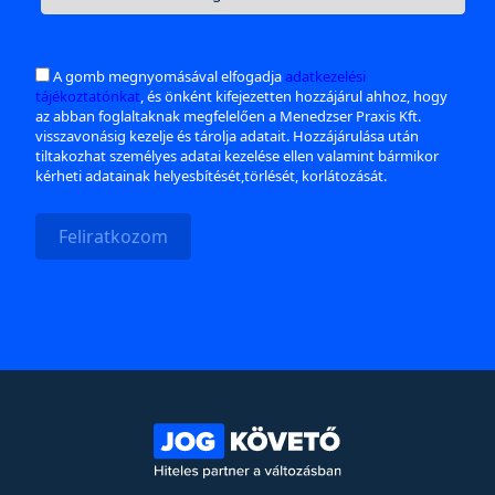
A gomb megnyomásával elfogadja
adatkezelési
tájékoztatónkat
, és önként kifejezetten hozzájárul ahhoz, hogy
az abban foglaltaknak megfelelően a Menedzser Praxis Kft.
visszavonásig kezelje és tárolja adatait. Hozzájárulása után
tiltakozhat személyes adatai kezelése ellen valamint bármikor
kérheti adatainak helyesbítését,törlését, korlátozását.
Feliratkozom