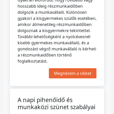
Gyakran előfordul, hogy rövidebb vagy
hosszabb ideig részmunkaidőben
dolgozik a munkavállaló. Különösen
gyakori a kisgyermekes szülők esetében,
amikor átmenetileg részmunkaidőben
dolgoznak a kisgyermekre tekintettel.
További lehetőségként a nyolcévesnél
kisebb gyermekes munkavállaló, és a
gondozást végző munkavállaló is kérheti
a részmunkaidőben történő
foglalkoztatást.
Megnézem a cikket
A napi pihenőidő és
munkaközi szünet szabályai