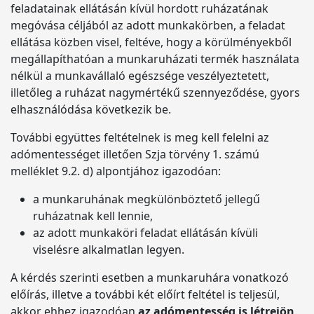
feladatainak ellátásán kívül hordott ruházatának
megóvása céljából az adott munkakörben, a feladat
ellátása közben visel, feltéve, hogy a körülményekből
megállapíthatóan a munkaruházati termék használata
nélkül a munkavállaló egészsége veszélyeztetett,
illetőleg a ruházat nagymértékű szennyeződése, gyors
elhasználódása következik be.
További együttes feltételnek is meg kell felelni az
adómentességet illetően Szja törvény 1. számú
melléklet 9.2. d) alpontjához igazodóan:
a munkaruhának megkülönböztető jellegű
ruházatnak kell lennie,
az adott munkaköri feladat ellátásán kívüli
viselésre alkalmatlan legyen.
A kérdés szerinti esetben a munkaruhára vonatkozó
előírás, illetve a további két előírt feltétel is teljesül,
akkor ehhez igazodóan
az adómentesség is létrejön
.