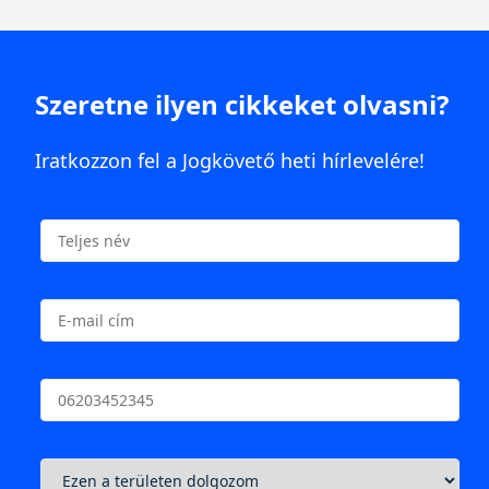
Szeretne ilyen cikkeket olvasni?
Iratkozzon fel a Jogkövető heti hírlevelére!