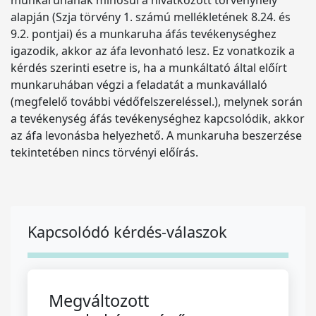
munkaruhának minősül a hivatkozott törvényhely
alapján (Szja törvény 1. számú mellékletének 8.24. és
9.2. pontjai) és a munkaruha áfás tevékenységhez
igazodik, akkor az áfa levonható lesz. Ez vonatkozik a
kérdés szerinti esetre is, ha a munkáltató által előírt
munkaruhában végzi a feladatát a munkavállaló
(megfelelő további védőfelszereléssel.), melynek során
a tevékenység áfás tevékenységhez kapcsolódik, akkor
az áfa levonásba helyezhető. A munkaruha beszerzése
tekintetében nincs törvényi előírás.
Kapcsolódó kérdés-válaszok
Megváltozott