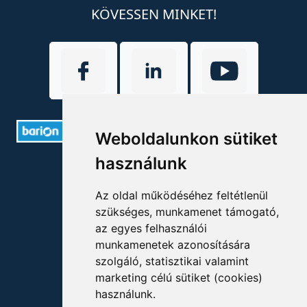
KÖVESSEN MINKET!
Weboldalunkon sütiket
használunk
ELÉRHETŐSÉGEK
Az oldal működéséhez feltétlenül
+36 1 880 7600
szükséges, munkamenet támogató,
info@mprx.hu
az egyes felhasználói
munkamenetek azonosítására
szolgáló, statisztikai valamint
marketing célú sütiket (cookies)
használunk.