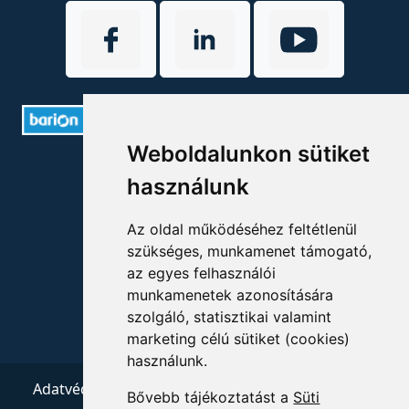
Weboldalunkon sütiket
ELÉRHETŐSÉGEK
használunk
+36 1 880 7600
Az oldal működéséhez feltétlenül
info@mprx.hu
szükséges, munkamenet támogató,
az egyes felhasználói
munkamenetek azonosítására
szolgáló, statisztikai valamint
marketing célú sütiket (cookies)
használunk.
Adatvédelem
ÁSZF
Impresszum
Kapcsolat
Bővebb tájékoztatást a
Süti