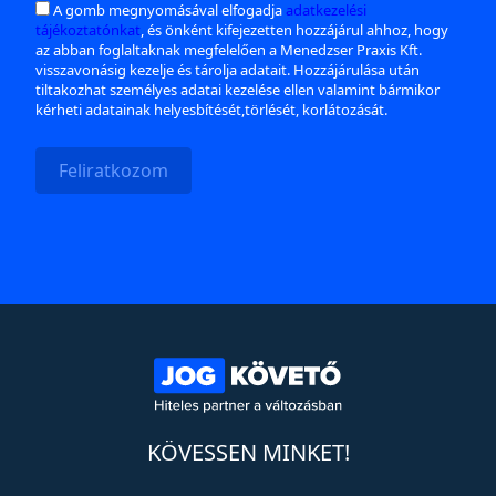
A gomb megnyomásával elfogadja
adatkezelési
tájékoztatónkat
, és önként kifejezetten hozzájárul ahhoz, hogy
az abban foglaltaknak megfelelően a Menedzser Praxis Kft.
visszavonásig kezelje és tárolja adatait. Hozzájárulása után
tiltakozhat személyes adatai kezelése ellen valamint bármikor
kérheti adatainak helyesbítését,törlését, korlátozását.
Feliratkozom
KÖVESSEN MINKET!