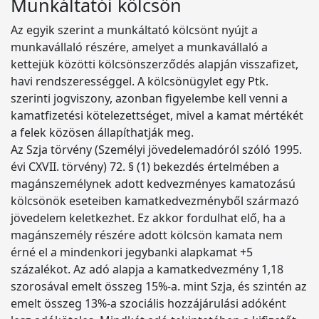
Munkáltatói kölcsön
Az egyik szerint a munkáltató kölcsönt nyújt a
munkavállaló részére, amelyet a munkavállaló a
kettejük közötti kölcsönszerződés alapján visszafizet,
havi rendszerességgel. A kölcsönügylet egy Ptk.
szerinti jogviszony, azonban figyelembe kell venni a
kamatfizetési kötelezettséget, mivel a kamat mértékét
a felek közösen állapíthatják meg.
Az Szja törvény (Személyi jövedelemadóról szóló 1995.
évi CXVII. törvény) 72. § (1) bekezdés értelmében a
magánszemélynek adott kedvezményes kamatozású
kölcsönök eseteiben kamatkedvezményből származó
jövedelem keletkezhet. Ez akkor fordulhat elő, ha a
magánszemély részére adott kölcsön kamata nem
érné el a mindenkori jegybanki alapkamat +5
százalékot. Az adó alapja a kamatkedvezmény 1,18
szorosával emelt összeg 15%-a. mint Szja, és szintén az
emelt összeg 13%-a szociális hozzájárulási adóként