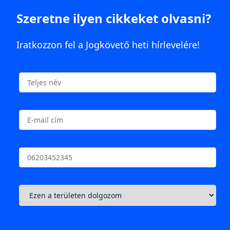
Szeretne ilyen cikkeket olvasni?
Iratkozzon fel a Jogkövető heti hírlevelére!