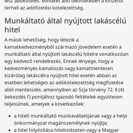
lesz adóköteles. Mindkét adó tekintetében a kifizetőt
terheli az adófizetési kötelezettség.
Munkáltató által nyújtott lakáscélú
hitel
A másik lehetőség, hogy létezik a
kamatkedvezményből származó jövedelem esetén a
munkáltató által nyújtott lakáscélú hitelre vonatkozóan
egy kedvező rendelkezés. Ennek lényege, hogy a
kedvezményes kamatozás vagy kamatmentesen
kizárólag lakáscélra nyújtott hitel esetén abban az
esetben lehetséges az adókötelezettség megfizetése
alóli mentesülés, amennyiben az Szja törvény 72. § (4)
bekezdés f) pontjához igazodó feltételek együttesen
teljesülnek, amelyek a következőek:
a hitelt munkáltató munkavállalójának vagy a helyi
önkormányzat magánszemélynek nyújtja;
a hitel folyósítása hitelintézeten vagy a Magyar