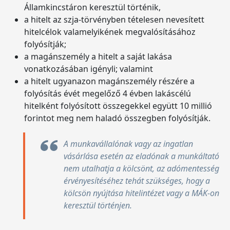
Államkincstáron keresztül történik,
a hitelt az szja-törvényben tételesen nevesített
hitelcélok valamelyikének megvalósításához
folyósítják;
a magánszemély a hitelt a saját lakása
vonatkozásában igényli; valamint
a hitelt ugyanazon magánszemély részére a
folyósítás évét megelőző 4 évben lakáscélú
hitelként folyósított összegekkel együtt 10 millió
forintot meg nem haladó összegben folyósítják.
A munkavállalónak vagy az ingatlan
vásárlása esetén az eladónak a munkáltató
nem utalhatja a kölcsönt, az adómentesség
érvényesítéséhez tehát szükséges, hogy a
kölcsön nyújtása hitelintézet vagy a MÁK-on
keresztül történjen.