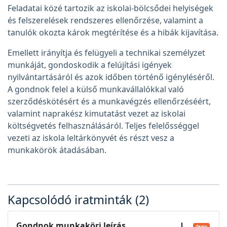
Feladatai közé tartozik az iskolai-bölcsődei helyiségek
és felszerelések rendszeres ellenőrzése, valamint a
tanulók okozta károk megtérítése és a hibák kijavítása.
Emellett irányítja és felügyeli a technikai személyzet
munkáját, gondoskodik a felújítási igények
nyilvántartásáról és azok időben történő igényléséről.
A gondnok felel a külső munkavállalókkal való
szerződéskötésért és a munkavégzés ellenőrzéséért,
valamint naprakész kimutatást vezet az iskolai
költségvetés felhasználásáról. Teljes felelősséggel
vezeti az iskola leltárkönyvét és részt vesz a
munkakörök átadásában.
Kapcsolódó iratminták (2)
Gondnok munkaköri leírás
demo