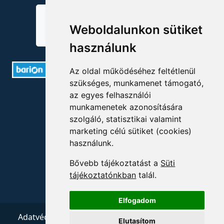
Weboldalunkon sütiket
használunk
Az oldal működéséhez feltétlenül
szükséges, munkamenet támogató,
ELÉRHETŐSÉGEK
az egyes felhasználói
munkamenetek azonosítására
szolgáló, statisztikai valamint
+36 1 880 7600
marketing célú sütiket (cookies)
info@mprx.hu
használunk.
Bővebb tájékoztatást a
Süti
tájékoztatónkban
talál.
Elfogadom
Adatvédelem
ÁSZF
Impresszum
Kapcsolat
Elutasítom