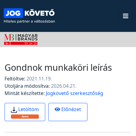
Gondnok munkaköri leírás
Feltöltve:
2021.11.19.
Utoljára módosítva:
2026.04.21.
Mintát készítette:
Jogkövető szerkesztőség
Előnézet
Letöltöm
demo