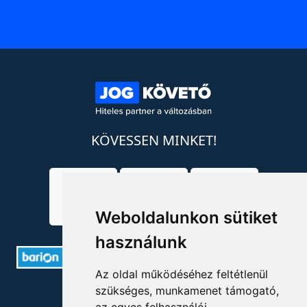
KÖVESSEN MINKET!
Weboldalunkon sütiket
használunk
Az oldal működéséhez feltétlenül
szükséges, munkamenet támogató,
ELÉRHETŐSÉGEK