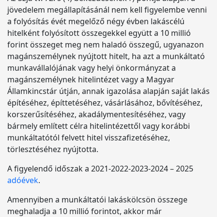
jövedelem megállapításánál nem kell figyelembe venni
a folyósítás évét megelőző négy évben lakáscélú
hitelként folyósított összegekkel együtt a 10 millió
forint összeget meg nem haladó összegű, ugyanazon
magánszemélynek nyújtott hitelt, ha azt a munkáltató
munkavállalójának vagy helyi önkormányzat a
magánszemélynek hitelintézet vagy a Magyar
Államkincstár útján, annak igazolása alapján saját lakás
építéséhez, építtetéséhez, vásárlásához, bővítéséhez,
korszerűsítéséhez, akadálymentesítéséhez, vagy
bármely említett célra hitelintézettől vagy korábbi
munkáltatótól felvett hitel visszafizetéséhez,
törlesztéséhez nyújtotta.
A figyelendő időszak a 2021-2022-2023-2024 – 2025
adóévek
.
Amennyiben a munkáltatói lakáskölcsön összege
meghaladja a 10 millió forintot, akkor már