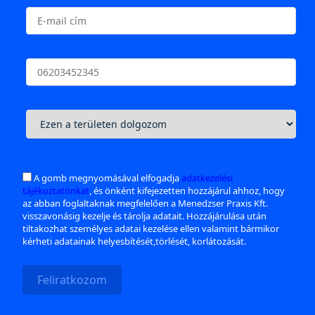
A gomb megnyomásával elfogadja
adatkezelési
tájékoztatónkat
, és önként kifejezetten hozzájárul ahhoz, hogy
az abban foglaltaknak megfelelően a Menedzser Praxis Kft.
visszavonásig kezelje és tárolja adatait. Hozzájárulása után
tiltakozhat személyes adatai kezelése ellen valamint bármikor
kérheti adatainak helyesbítését,törlését, korlátozását.
Feliratkozom