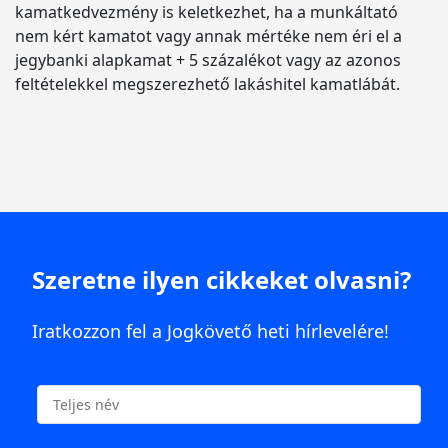
kamatkedvezmény is keletkezhet, ha a munkáltató
nem kért kamatot vagy annak mértéke nem éri el a
jegybanki alapkamat + 5 százalékot vagy az azonos
feltételekkel megszerezhető lakáshitel kamatlábát.
Szeretne ilyen cikkeket olvasni?
Iratkozzon fel a Jogkövető heti hírlevelére!