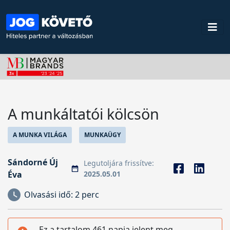
A munkáltatói kölcsön
A MUNKA VILÁGA
MUNKAÜGY
Sándorné Új
Legutoljára frissítve:
Éva
2025.05.01
Olvasási idő:
2 perc
Ez a tartalom 461 napja jelent meg,