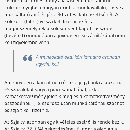
Felmerül a kérdés, hogy a lakáscélú munkáltatói
kölcsön nyújtása hogyan érinti a munkavállaló, illetve a
munkáltató adó és járulékfizetési kötelezettségét. A
kölcsönt (hitelt) vissza kell fizetni, ezért a
magánszemélynek a kölcsönként kapott összeget
(bevételt) önmagában a jövedelem kiszámításánál nem
kell figyelembe venni.
A munkáltató által kért kamatra azonban
ügyelni kell.
Amennyiben a kamat nem éri el a jegybanki alapkamat
+5 százalékot vagy a piaci kamatlábat, akkor
kamatkedvezmény jelenik meg és a kamatkedvezmény
összegének 1,18-szorosa után munkáltatónak szochot-
és szja-t kell fizetnie.
Az Szja tv. azonban egy kivételes esetről is rendelkezik.
Az Szja tv. 72. § (4) bekezdésének f) pontja alapján a