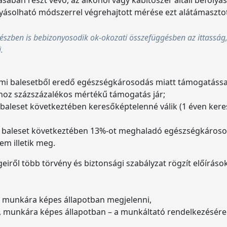
lyásolható módszerrel végrehajtott mérése ezt alátámasztot
k részben is bebizonyosodik ok-okozati összefüggésben az ittasság
.
emi balesetből eredő egészségkárosodás miatt támogatással
ához százszázalékos mértékű támogatás jár;
 baleset következtében keresőképtelenné válik (1 éven keresz
emi baleset következtében 13%-ot meghaladó egészségkároso
m illetik meg.
iről több törvény és biztonsági szabályzat rögzít előíráso
en munkára képes állapotban megjelenni,
, munkára képes állapotban – a munkáltató rendelkezésére á