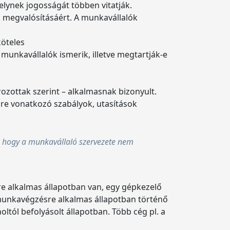
elynek jogosságát többen vitatják.
 megvalósításáért. A munkavállalók
köteles
nkavállalók ismerik, illetve megtartják-e
zottak szerint – alkalmasnak bizonyult.
re vonatkozó szabályok, utasítások
, hogy a munkavállaló szervezete nem
 alkalmas állapotban van, egy gépkezelő
munkavégzésre alkalmas állapotban történő
tól befolyásolt állapotban. Több cég pl. a