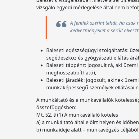
vizsgáló egyedi mérlegelése által nem befo
A fentiek szerint tehát, ha csa
kedvezményeket a sérült elveszti
Baleseti egészségügyi szolgáltatás: üz
segédeszköz és gyógyászati ellátás ár
Baleseti táppénz: jogosult rá, aki üzemi
meghosszabbítható);
Baleseti járadék: jogosult, akinek üz
munkaképességű személyek ellátásai ne
A munkáltató és a munkavállalók kötelessége
összefüggésben:
Mt. 52. § (1) A munkavállaló köteles
a) a munkáltató által előírt helyen és időb
b) munkaideje alatt – munkavégzés céljából