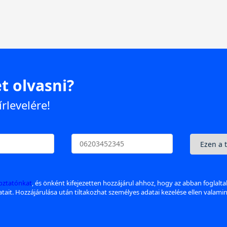
t olvasni?
írlevelére!
koztatónkat
, és önként kifejezetten hozzájárul ahhoz, hogy az abban foglalt
datait. Hozzájárulása után tiltakozhat személyes adatai kezelése ellen valami