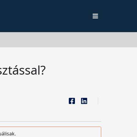
sztással?
álisak.