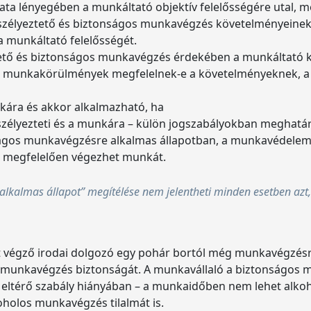
data lényegében a munkáltató objektív felelősségére utal, m
szélyeztető és biztonságos munkavégzés követelményeinek
 munkáltató felelősségét.
ztető és biztonságos munkavégzés érdekében a munkáltató 
 munkakörülmények megfelelnek-e a követelményeknek, a mu
nkára és akkor alkalmazható, ha
zélyezteti és a munkára – külön jogszabályokban meghatáro
onságos munkavégzésre alkalmas állapotban, a munkavédelem
 megfelelően végezhet munkát.
lkalmas állapot” megítélése nem jelentheti minden esetben azt
 végző irodai dolgozó egy pohár bortól még munkavégzésre
 munkavégzés biztonságát. A munkavállaló a biztonságos 
ltérő szabály hiányában – a munkaidőben nem lehet alkohol
holos munkavégzés tilalmát is.