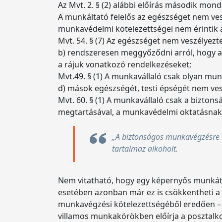
Az Mvt. 2. § (2) alábbi előírás második mon
A munkáltató felelős az egészséget nem ve
munkavédelmi kötelezettségei nem érintik a
Mvt. 54. § (7) Az egészséget nem veszélye
b) rendszeresen meggyőződni arról, hogy a
a rájuk vonatkozó rendelkezéseket;
Mvt.49. § (1) A munkavállaló csak olyan mu
d) mások egészségét, testi épségét nem ves
Mvt. 60. § (1) A munkavállaló csak a bizt
megtartásával, a munkavédelmi oktatásnak
„A biztonságos munkavégzésre a
tartalmaz alkoholt.
Nem vitatható, hogy egy képernyős munkát
esetében azonban már ez is csökkentheti a
munkavégzési kötelezettségéből eredően – e
villamos munkakörökben előírja a posztalko