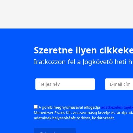
Szeretne ilyen cikkeke
Iratkozzon fel a Jogkövető heti h
A gomb megnyomásával elfogadja
adatkezelési tájé
Menedzser Praxis Kft. visszavonásig kezelje és tárolja a
adatainak helyesbítését,törlését, korlátozását.