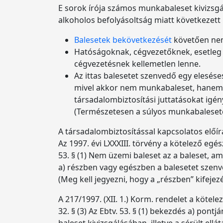
E sorok írója számos munkabaleset kivizsgál
alkoholos befolyásoltság miatt következett 
Balesetek bekövetkezését
követően nem 
Hatóságoknak, cégvezetőknek, esetleg 
cégvezetésnek kellemetlen lenne.
Az ittas balesetet szenvedő egy elesése
mivel akkor nem munkabaleset, hanem tá
társadalombiztosítási juttatásokat igén
(Természetesen a súlyos munkabalesetek
A társadalombiztosítással kapcsolatos előí
Az 1997. évi LXXXIII. törvény a kötelező egé
53. § (1) Nem üzemi baleset az a baleset, am
a) részben vagy egészben a balesetet szenved
(Meg kell jegyezni, hogy a „részben” kifejez
A 217/1997. (XII. 1.) Korm. rendelet a kötele
32. § (3) Az Ebtv. 53. § (1) bekezdés a) pon
baleset kivizsgálásában, illetve a sérült ell