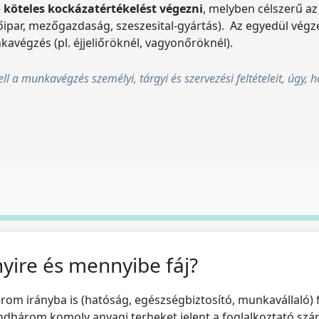
ó köteles kockázatértékelést végezni
, melyben célszerű az
tőipar, mezőgazdaság, szeszesital-gyártás). Az egyedül vég
avégzés (pl. éjjeliőröknél, vagyonőröknél).
ll a munkavégzés személyi, tárgyi és szervezési feltételeit, úgy, 
yire és mennyibe fáj?
om irányba is (hatóság, egészségbiztosító, munkavállaló) f
ndhárom komoly anyagi terheket jelent a foglalkoztató szá