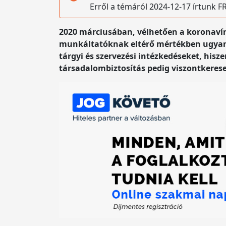
Erről a témáról 2024-12-17 írtunk
2020 márciusában, vélhetően a koronavíru
munkáltatóknak eltérő mértékben ugyan,
tárgyi és szervezési intézkedéseket, his
társadalombiztosítás pedig viszontkereset