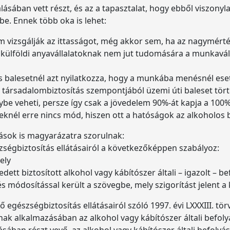
ásában vett részt, és az a tapasztalat, hogy ebből viszonyla
be. Ennek több oka is lehet:
vizsgálják az ittasságot, még akkor sem, ha az nagymérté
külföldi anyavállalatoknak nem jut tudomására a munkaváll
s balesetnél azt nyilatkozza, hogy a munkába menésnél esett
rsadalombiztosítás szempontjából üzemi úti baleset történt
ybe veheti, persze így csak a jövedelem 90%-át kapja a 100% 
nél erre nincs mód, hiszen ott a hatóságok az alkoholos be
rások is magyarázatra szorulnak:
szségbiztosítás ellátásairól a következőképpen szabályoz:
ely
ett biztosított alkohol vagy kábítószer általi – igazolt – b
és módosítással került a szövegbe, mely szigorítást jelent a
ző egészségbiztosítás ellátásairól szóló 1997. évi LXXXIII. t
tjának alkalmazásában az alkohol vagy kábítószer általi befol
átásában részt vevő, az alkohol vagy kábítószer általi befolyá