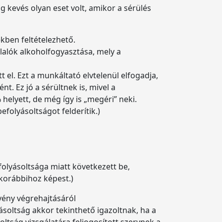
g kevés olyan eset volt, amikor a sérülés
kben feltételezhető.
alók alkoholfogyasztása, mely a
 el. Ezt a munkáltató elvtelenül elfogadja,
. Ez jó a sérültnek is, mivel a
helyett, de még így is „megéri” neki.
folyásoltságot felderítik.)
efolyásoltsága miatt következett be,
 korábbihoz képest.)
örvény végrehajtásáról
yásoltság akkor tekinthető igazoltnak, ha a
soltság vizsgálatára feljogosított szervnek a