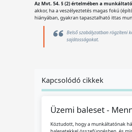
Az Mvt. 54. § (2) értelmében a munkáltat
akkor, ha a veszélyeztetés magas fokú (épí
hiányában, gyakran tapasztalható ittas munk
Belső szabályzatban rögzíteni ke
sajátosságokat.
Kapcsolódó cikkek
Üzemi baleset - Menn
Köztudott, hogy a munkáltatónak hár
balesetekkel összefüggésben, és mi