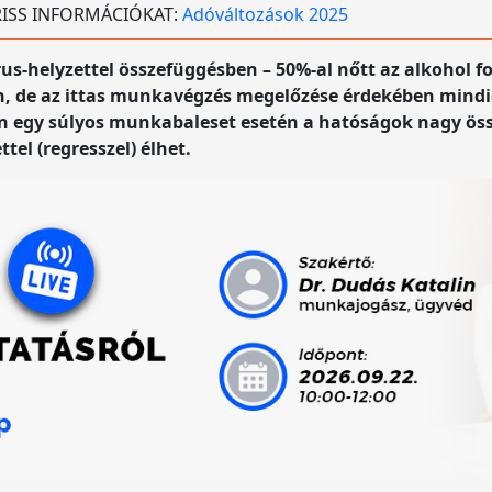
 FRISS INFORMÁCIÓKAT:
Adóváltozások 2025
s-helyzettel összefüggésben – 50%-al nőtt az alkohol f
 de az ittas munkavégzés megelőzése érdekében mindig
zen egy súlyos munkabaleset esetén a hatóságok nagy ös
tel (regresszel) élhet.