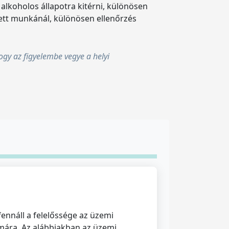
 alkoholos állapotra kitérni, különösen
zett munkánál, különösen ellenőrzés
hogy az figyelembe vegye a helyi
ennáll a felelőssége az üzemi
mára. Az alábbiakban az üzemi