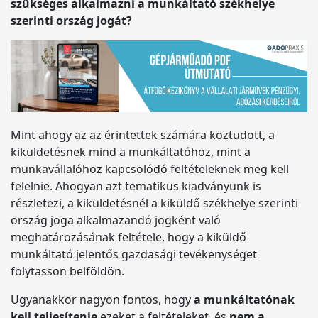
szükséges alkalmazni a munkáltató székhelye
szerinti ország jogát?
Mint ahogy az az érintettek számára köztudott, a
kiküldetésnek mind a munkáltatóhoz, mint a
munkavállalóhoz kapcsolódó feltételeknek meg kell
felelnie. Ahogyan azt tematikus kiadványunk is
részletezi, a kiküldetésnél a kiküldő székhelye szerinti
ország joga alkalmazandó jogként való
meghatározásának feltétele, hogy a kiküldő
munkáltató jelentős gazdasági tevékenységet
folytasson belföldön.
Ugyanakkor nagyon fontos, hogy
a munkáltatónak
kell teljesítenie
ezeket a feltételeket, és
nem a