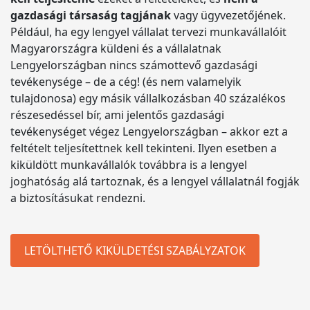
gazdasági társaság tagjának
vagy ügyvezetőjének.
Például, ha egy lengyel vállalat tervezi munkavállalóit
Magyarországra küldeni és a vállalatnak
Lengyelországban nincs számottevő gazdasági
tevékenysége – de a cég! (és nem valamelyik
tulajdonosa) egy másik vállalkozásban 40 százalékos
részesedéssel bír, ami jelentős gazdasági
tevékenységet végez Lengyelországban – akkor ezt a
feltételt teljesítettnek kell tekinteni. Ilyen esetben a
kiküldött munkavállalók továbbra is a lengyel
joghatóság alá tartoznak, és a lengyel vállalatnál fogják
a biztosításukat rendezni.
LETÖLTHETŐ KIKÜLDETÉSI SZABÁLYZATOK