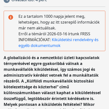
Ez a tartalom 1000 napja jelent meg,
lehetséges, hogy az itt szereplő információk
már nem aktuálisak.
Erről a témáról 2026-03-16 írtunk FRISS
INFORMÁCIÓKAT:
Kiküldetési rendelvény és
egyéb dokumentumok
A globalizáció és a nemzetközi üzleti kapcsolatok
térnyerésével egyre gyakoribbá válnak a
munkavállalók kiküldetései, így számos jogi és
adminisztratív kérdést vetnek fel a munkáltatók
részéről. A „Külföldi munkavállalók biztosítási
kötelezettsége és közterhei” című
különszámunkban választ kaphat a kiküldetéssel
összefüggő, legtöbbször érintett kérdésekre is.
Melyek pontosan a kiküldetés feltételei? Mikor