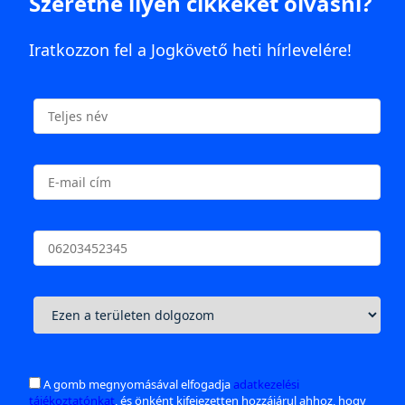
Szeretne ilyen cikkeket olvasni?
Iratkozzon fel a Jogkövető heti hírlevelére!
A gomb megnyomásával elfogadja
adatkezelési
tájékoztatónkat
, és önként kifejezetten hozzájárul ahhoz, hogy