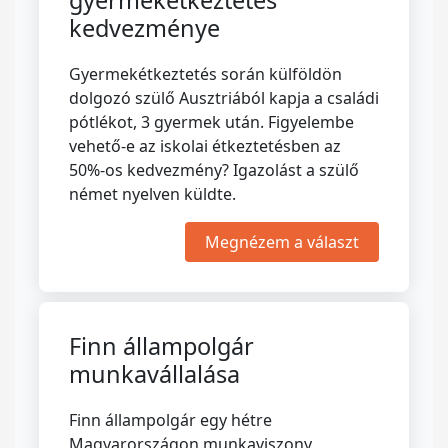
gyermekétkeztetés
kedvezménye
Gyermekétkeztetés során külföldön
dolgozó szülő Ausztriából kapja a családi
pótlékot, 3 gyermek után. Figyelembe
vehető-e az iskolai étkeztetésben az
50%-os kedvezmény? Igazolást a szülő
német nyelven küldte.
Megnézem a választ
Finn állampolgár
munkavállalása
Finn állampolgár egy hétre
Magyarországon munkaviszony