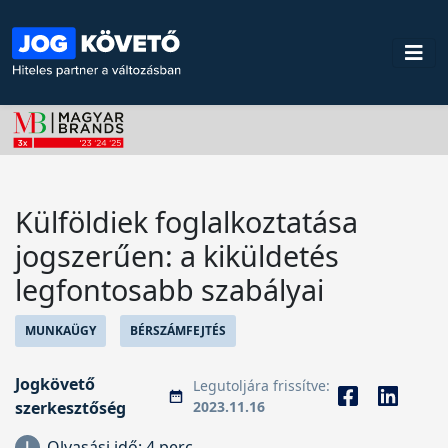
Külföldiek foglalkoztatása
jogszerűen: a kiküldetés
legfontosabb szabályai
MUNKAÜGY
BÉRSZÁMFEJTÉS
Jogkövető
Legutoljára frissítve:
szerkesztőség
2023.11.16
Olvasási idő:
4 perc