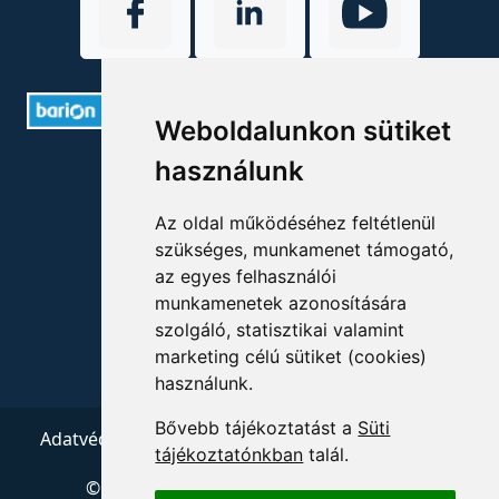
Weboldalunkon sütiket
ELÉRHETŐSÉGEK
használunk
+36 1 880 7600
Az oldal működéséhez feltétlenül
szükséges, munkamenet támogató,
info@mprx.hu
az egyes felhasználói
munkamenetek azonosítására
szolgáló, statisztikai valamint
marketing célú sütiket (cookies)
használunk.
Bővebb tájékoztatást a
Süti
Adatvédelem
ÁSZF
Impresszum
Kapcsolat
tájékoztatónkban
talál.
© 2026 Copyright:
Menedzserpraxis.hu