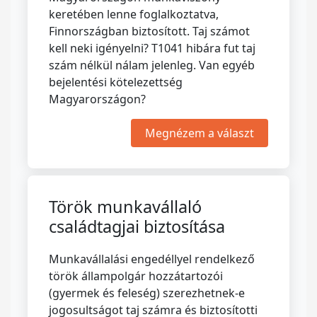
keretében lenne foglalkoztatva,
Finnországban biztosított. Taj számot
kell neki igényelni? T1041 hibára fut taj
szám nélkül nálam jelenleg. Van egyéb
bejelentési kötelezettség
Magyarországon?
Megnézem a választ
Török munkavállaló
családtagjai biztosítása
Munkavállalási engedéllyel rendelkező
török állampolgár hozzátartozói
(gyermek és feleség) szerezhetnek-e
jogosultságot taj számra és biztosítotti