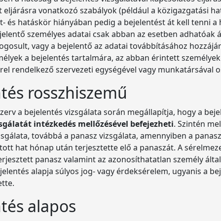
t eljárásra vonatkozó szabályok (például a közigazgatási ha
at- és hatáskör hiányában pedig a bejelentést át kell tenni a
ejelentő személyes adatai csak abban az esetben adhatóak á
jogosult, vagy a bejelentő az adatai továbbításához hozzájá
zemélyek a bejelentés tartalmára, az abban érintett személy
örrel rendelkező szervezeti egységével vagy munkatársával 
tés rosszhiszemű
zerv a bejelentés vizsgálata során megállapítja, hogy a bej
zsgálatát intézkedés mellőzésével befejezheti
. Szintén me
vizsgálata, továbbá a panasz vizsgálata, amennyiben a panas
ott hat hónap után terjesztette elő a panaszát. A sérelme
rjesztett panasz valamint az azonosíthatatlan személy által 
bejelentés alapja súlyos jog- vagy érdeksérelem, ugyanis a bej
tte.
tés alapos