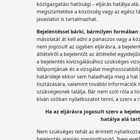
közigazgatási hatósági – eljárás hatálya al
megszüntetése a közösség vagy az egész tár
javaslatot is tartalmazhat.
Bejelentéssel bárki, bármilyen formában fo
másolatát át kell adni a panaszos vagy a köz
nem jogosult az ügyben eljárásra, a bejelent
áttételről a bejelentőt az áttétellel egyidej
a bejelentés kivizsgálásához szükséges vizs
időpontjának és a vizsgálat meghosszabbítás
határideje ekkor sem haladhatja meg a hat h
tisztázására, valamint további információk 
szükségesnek találja. Bár nem szól róla a t
kíván szóban nyilatkozatot tenni, a szerv a
Ha az eljárásra jogosult szerv a beje
hatálya alá tart
Nem szükséges tehát az érintett nyilatkozta
bejelentés alapján megindítandó. Ilyen esetb