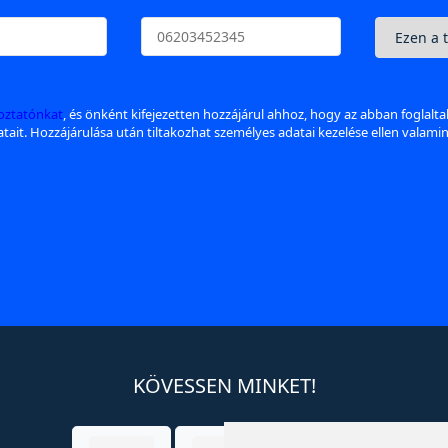
koztatónkat
, és önként kifejezetten hozzájárul ahhoz, hogy az abban foglalt
datait. Hozzájárulása után tiltakozhat személyes adatai kezelése ellen valami
KÖVESSEN MINKET!