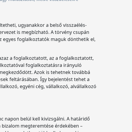
dtetheti, ugyanakkor a belső visszaélés-
ervezet is megbízható. A törvény csupán
az egyes foglalkoztatók maguk dönthetik el,
 azaz a foglalkoztatott, az a foglalkoztatott,
lkoztatóval foglalkoztatásra irányuló
ás megkezdődött. Azok is tehetnek továbbá
sek feltárásában. Így bejelentést tehet a
alkozó, egyéni cég, vállalkozó, alvállalkozó
 napon belül kell kivizsgálni. A határidő
 a bizalom megteremtése érdekében –