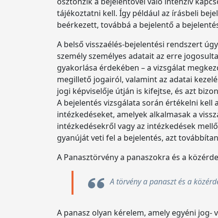
ösztönzik a bejelentővel való intenzív kapcs
tájékoztatni kell. Így például az írásbeli be
beérkezett, továbbá a bejelentő a bejelentés
A belső visszaélés-bejelentési rendszert úgy
személy személyes adatait az erre jogosult
gyakorlása érdekében – a vizsgálat megkezd
megillető jogairól, valamint az adatai kezel
jogi képviselője útján is kifejtse, és azt biz
A bejelentés vizsgálata során értékelni kel
intézkedéseket, amelyek alkalmasak a visszaé
intézkedésekről vagy az intézkedések mellőz
gyanúját veti fel a bejelentés, azt továbbít
A Panasztörvény a panaszokra és a közérde
A törvény a panaszt és a közérde
A panasz olyan kérelem, amely egyéni jog- 