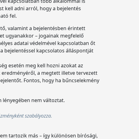
sével kapcsolatban több alkalommal is
st kell adni arról, hogy a bejelentés
ató fel.
tő, valamint a bejelentésben érintett
tet ugyanakkor – jogainak megfelelő
mélyes adatai védelmével kapcsolatban őt
 a bejelentéssel kapcsolatos álláspontját
kség esetén meg kell hozni azokat az
 eredményéről, a megtett illetve tervezett
 bejelentőt. Fontos, hogy ha bűncselekmény
n lényegében nem változtat.
ntézményként szabályozza.
em tartozik más – így különösen bírósági,