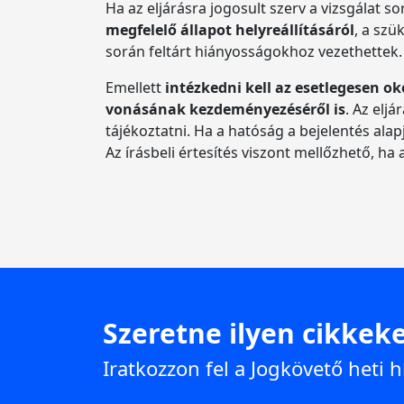
Ha az eljárásra jogosult szerv a vizsgálat s
megfelelő állapot helyreállításáról
, a szü
során feltárt hiányosságokhoz vezethettek.
Emellett
intézkedni kell az esetlegesen ok
vonásának kezdeményezéséről is
. Az elj
tájékoztatni. Ha a hatóság a bejelentés alap
Az írásbeli értesítés viszont mellőzhető, ha
Szeretne ilyen cikkeke
Iratkozzon fel a Jogkövető heti h