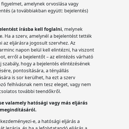
a figyelmet, amelynek orvoslása vagy
ntés (a továbbiakban együtt: bejelentés)
lentést írásba kell foglalni
, melynek
. Ha a szerv, amelynél a bejelentést tették
i az eljárásra jogosult szervhez. Az
harminc napon belül kell elintézni, ha viszont
, erről a bejelentőt – az elintézés várható
j szabály, hogy a bejelentés elintézésének
sére, pontosítására, a tényállás
ára is sor kerülhet, ha ezt a szerv
kozó felhívásnak nem tesz eleget, vagy nem
pcsolatos további teendőkről.
ése valamely hatósági vagy más eljárás
s megindításáról.
 kezdeményezi-e, a hatósági eljárás a
 lezárja, és ha a lefolytatandó eljárás a