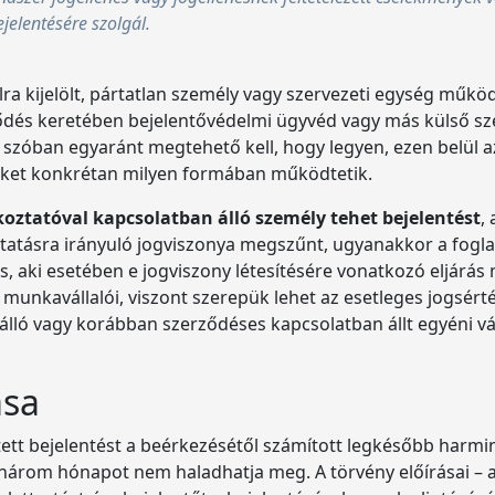
elentésére szolgál.
lra kijelölt, pártatlan személy vagy szervezeti egység műkö
ődés keretében bejelentővédelmi ügyvéd vagy más külső sz
gy szóban egyaránt megtehető kell, hogy legyen, ezen belül 
rüket konkrétan milyen formában működtetik.
koztatóval kapcsolatban álló személy tehet bejelentést
,
ztatásra irányuló jogviszonya megszűnt, ugyanakkor a fogla
 is, aki esetében e jogviszony létesítésére vonatkozó eljár
munkavállalói, viszont szerepük lehet az esetleges jogsérté
lló vagy korábban szerződéses kapcsolatban állt egyéni váll
ása
tett bejelentést a beérkezésétől számított legkésőbb harminc
 három hónapot nem haladhatja meg. A törvény előírásai –