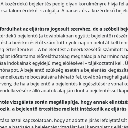
á. A közérdekű bejelentés pedig olyan körülményre hívja fel 
sadalom érdekét szolgálja. A panasz és a közérdekű bejele
rdulhat az eljárásra jogosult szervhez, de a szóbeli beje
érdekű bejelentő (a továbbiakban együtt: bejelentő) részére
ést a beérkezésétől számított nyolc napon belül át kell tenn
űleg értesíteni kell. A bejelentést a beérkezésétől számított 
gálat időtartama előreláthatólag meghaladja a harminc napot
a indokainak egyidejű megjelölésével – tájékoztatni kell. Ú
ónapot. A bejelentő szükség esetén a bejelentés kiegészíté
rendelkezésre bocsátására hívható fel, továbbá meghallgatás
örvény, de ha a bejelentő a bejelentés kiegészítésére vonat
 rendelkezésére álló adatok alapján dönt a bejelentéssel ka
lentés vizsgálata során megállapítja, hogy annak elintéz
ozik, a bejelentő értesítése mellett intézkedik az eljárá
tása azzal kapcsolatban, hogy az adott eljárás lefolytatását
en a hatóság a bejelentés vizsgálatával kapcsolatos eljárását