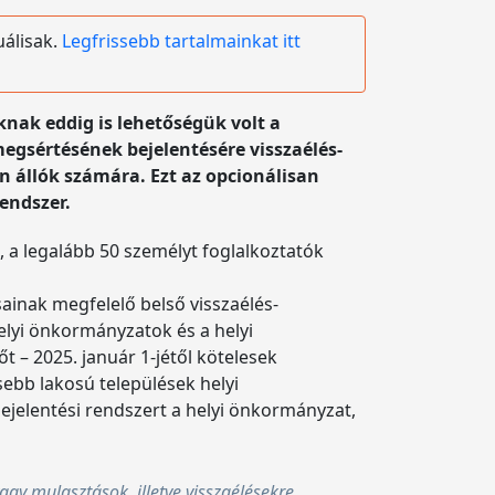
uálisak.
Legfrissebb tartalmainkat itt
knak eddig is lehetőségük volt a
gsértésének bejelentésére visszaélés-
n állók számára. Ezt az opcionálisan
rendszer.
l, a legalább 50 személyt foglalkoztatók
ainak megfelelő belső visszaélés-
elyi önkormányzatok és a helyi
 – 2025. január 1-jétől kötelesek
sebb lakosú települések helyi
ejelentési rendszert a helyi önkormányzat,
agy mulasztások, illetve visszaélésekre