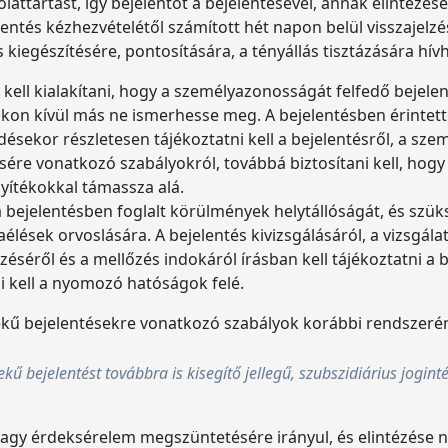
olattartást, így bejelentőt a bejelentésével, annak elintézé
jelentés kézhezvételétől számított hét napon belül visszajelzé
 kiegészítésére, pontosítására, a tényállás tisztázására hívh
 kell kialakítani, hogy a személyazonosságát felfedő bejelen
akon kívül más ne ismerhesse meg. A bejelentésben érintet
ésekor részletesen tájékoztatni kell a bejelentésről, a sze
ésére vonatkozó szabályokról, továbbá biztosítani kell, hogy
onyítékokkal támassza alá.
l a bejelentésben foglalt körülmények helytállóságát, és szü
lések orvoslására. A bejelentés kivizsgálásáról, a vizsgálat
éséről és a mellőzés indokáról írásban kell tájékoztatni a
ani kell a nyomozó hatóságok felé.
kű bejelentésekre vonatkozó szabályok korábbi rendszeré
kű bejelentést továbbra is kisegítő jellegű, szubszidiárius jogi
vagy érdeksérelem megszüntetésére irányul, és elintézése n