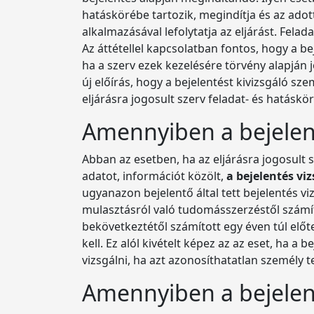
hatáskörébe tartozik, megindítja és az adot
alkalmazásával lefolytatja az eljárást. Felad
Az áttétellel kapcsolatban fontos, hogy a b
ha a szerv ezek kezelésére törvény alapján 
új előírás, hogy a bejelentést kivizsgáló s
eljárásra jogosult szerv feladat- és hatásk
Amennyiben a bejelen
Abban az esetben, ha az eljárásra jogosult s
adatot, információt közölt,
a bejelentés vi
ugyanazon bejelentő által tett bejelentés 
mulasztásról való tudomásszerzéstől számít
bekövetkeztétől számított egy éven túl előte
kell. Ez alól kivételt képez az az eset, ha a 
vizsgálni, ha azt azonosíthatatlan személy te
Amennyiben a bejelen