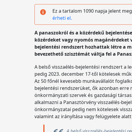
Ez a tartalom 1090 napja jelent meg
érheti el.
A panaszokról és a közérdekű bejelentése
közérdeket vagy nyomós magánérdeket vé
bejelentési rendszert hozhattak létre a 
bevezethető szisztémát váltja fel a Panasz
A belső visszaélés-bejelentési rendszert a l
pedig 2023. december 17-től kötelesek műk
Az 50 főnél kevesebb munkavállalót foglalko
bejelentési rendszerüket, ők azonban erre 
önkormányzati szervek és gazdasági társaság
alkalmazni a Panasztörvény visszaélés-bejel
önkormányzatai pedig nem kötelesek visszaé
valamint az irányítása vagy felügyelete alatt
A belső visszaélés-bejelentési r