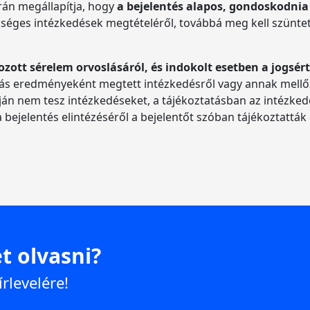
orán megállapítja, hogy
a bejelentés alapos, gondoskodnia 
kséges intézkedések megtételéről, továbbá meg kell szüntet
ozott sérelem orvoslásáról, és indokolt esetben a jogsért
árás eredményeként megtett intézkedésről vagy annak mellőz
ján nem tesz intézkedéseket, a tájékoztatásban az intézkedés
 a bejelentés elintézéséről a bejelentőt szóban tájékoztatták
t olvasni?
írlevelére!