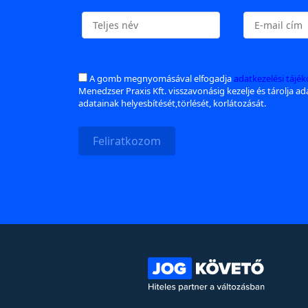
A gomb megnyomásával elfogadja
adatkezelési tájé
Menedzser Praxis Kft. visszavonásig kezelje és tárolja a
adatainak helyesbítését,törlését, korlátozását.
Feliratkozom