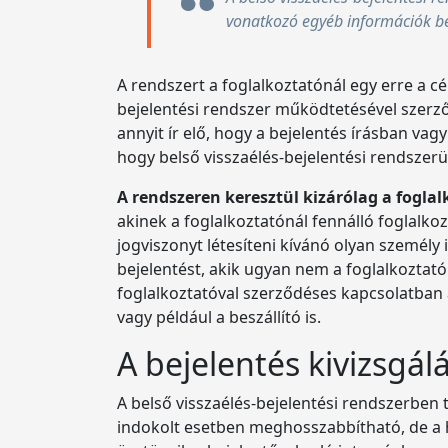
vonatkozó egyéb információk bej
A rendszert a foglalkoztatónál egy erre a cé
bejelentési rendszer működtetésével szerz
annyit ír elő, hogy a bejelentés írásban va
hogy belső visszaélés-bejelentési rendsze
A rendszeren keresztül kizárólag a foglal
akinek a foglalkoztatónál fennálló foglalko
jogviszonyt létesíteni kívánó olyan személy
bejelentést, akik ugyan nem a foglalkoztató 
foglalkoztatóval szerződéses kapcsolatban á
vagy például a beszállító is.
A bejelentés kivizsgál
A belső visszaélés-bejelentési rendszerben 
indokolt esetben meghosszabbítható, de a