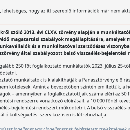
, lehetséges, hogy az itt szereplő információk már nem akt
kről szóló 2013. évi CLXV. törvény alapján a munkáltató
dő magatartási szabályok megállapítására, amelyek me
munkavállalók és a munkáltatóval szerződéses viszonyba
törvény által szabályozott belső visszaélés-bejelentési 
egalább 250 főt foglalkoztató munkáltatók 2023. július 25-tő
ödtetni.
ztató munkáltatók is kialakíthatják a Panasztörvény előírás
nem kötelesek. Amint a bevezetőben szintén említettük, a h
ok – amennyiben a foglalkoztatottjaik száma eléri az 50 főt
entési rendszerre vonatkozó előírásait, a 10 000 főnél keve
lés-bejelentési rendszert működtetni. A belső visszaélés-b
 álló költségvetési szerv közösen is létrehozhatja.
endszer jogellenes vagy jogellenesnek feltételezett cselekmények v