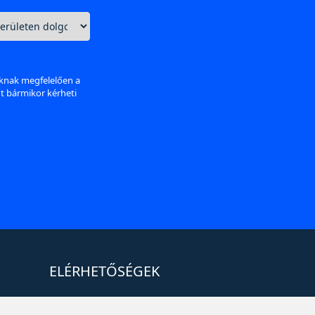
aknak megfelelően a
nt bármikor kérheti
ELÉRHETŐSÉGEK
+36 1 880 7600