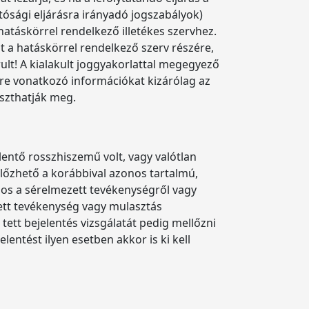
tósági eljárásra irányadó jogszabályok)
 hatáskörrel rendelkező illetékes szervhez.
t a hatáskörrel rendelkező szerv részére,
rult! A kialakult joggyakorlattal megegyező
ekre vonatkozó információkat kizárólag az
oszthatják meg.
elentő rosszhiszemű volt, vagy valótlan
llőzhető a korábbival azonos tartalmú,
zos a sérelmezett tevékenységről vagy
zett tevékenység vagy mulasztás
tett bejelentés vizsgálatát pedig mellőzni
elentést ilyen esetben akkor is ki kell