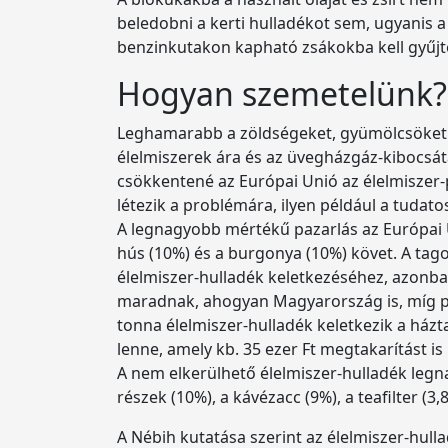
beledobni a kerti hulladékot sem, ugyanis 
benzinkutakon kapható zsákokba kell gyűjt
Hogyan szemetelünk?
Leghamarabb a zöldségeket, gyümölcsöket é
élelmiszerek ára és az üvegházgáz-kibocsát
csökkentené az Európai Unió az élelmiszer-
létezik a problémára, ilyen például a tudato
A legnagyobb mértékű pazarlás az Európai 
hús (10%) és a burgonya (10%) követ. A ta
élelmiszer-hulladék keletkezéséhez, azonban
maradnak, ahogyan Magyarország is, míg pé
tonna élelmiszer-hulladék keletkezik a házt
lenne, amely kb. 35 ezer Ft megtakarítást is
A nem elkerülhető élelmiszer-hulladék legn
részek (10%), a kávézacc (9%), a teafilter (3,
A Nébih kutatása szerint az élelmiszer-hull