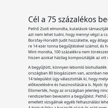
Cél a 75 százalékos b
Pethő Zsolt elmondta, kutatások támasztjá
azt nem lehet tudni, hogy mennyi végzi a cs
Borsfay-Horváth Judit hozzátette, egy átla
re 14 ezer tonna begyűjtésével számol, és 
Mint mondta, 100 százalékra nem törekszene
hiszen azokat házilag komposztálják az ott é
A begyűjtött, könnyen lebomló biohulladék 
országban 80 biogázüzem van, azonban nem 
14 települést úgy választották ki, hogy me
előkezelésére és hasznosítására is. Nyolc i
Elismerték, hogy az országban jelenleg ninc
rendszerben bevezetni a begyűjtést. Pethő
emellett vizsgálnak egyéb felhasználási lehe
A biokukákba a használt olajat és zsírt nem