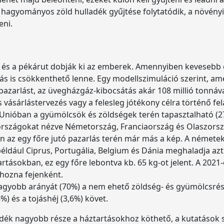
a hagyományos zöld hulladék gyűjtése folytatódik, a növény
eni.
s a pékárut dobják ki az emberek. Amennyiben kevesebb él
ás is csökkenthető lenne. Egy modellszimuláció szerint, am
pazarlást, az üvegházgáz-kibocsátás akár 108 millió tonnáv
s vásárlástervezés vagy a felesleg jótékony célra történő fel
Unióban a gyümölcsök és zöldségek terén tapasztalható (27
gországokat nézve Németország, Franciaország és Olaszors
 az egy főre jutó pazarlás terén már más a kép. A németek é
ldául Ciprus, Portugália, Belgium és Dánia meghaladja az
artásokban, ez egy főre lebontva kb. 65 kg-ot jelent. A 2021
 hozna fejenként.
agyobb arányát (70%) a nem ehető zöldség- és gyümölcsrésze
8%) és a tojáshéj (3,6%) követ.
adék nagyobb része a háztartásokhoz köthető, a kutatások sz