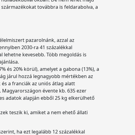
i származékokat továbbra is feldarabolva, a
elmiszert pazarolnánk, azzal az
ennyiben 2030-ra 41 százalékkal
al lehetne kevesebb. Több megoldás is
ajánlása.
% és 20% körül), amelyet a gabona (13%), a
zág járul hozzá legnagyobb mértékben az
s a franciák az uniós átlag alatt
t. Magyarországon évente kb. 635 ezer
-es adatok alapján ebből 25 kg elkerülhető
k teszik ki, amiket a nem ehető állati
erint, ha ezt legalább 12 százalékkal