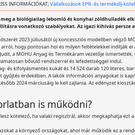
 FRISS INFORMÁCIÓKAT:
Vállalkozások EPR- és termékdíj-köte
eg a biológiailag lebomló és konyhai zöldhulladék elkü
ításra vonatkozó szabályokat. Az igazi kihívás persze a
endszerét 2023 júliusától új koncessziós modellben végző 
rról, hogy pontosan hol és milyen feltételekkel indítják el 
udit, a MOHU Anyag és Termékáram vezetője ismertették, 
amatosan bővülő rendszerrel és lefedettséggel indul.
g- és kifolyásmentes kukát és 14 524 darab 120 literes, bar
t gyűjtés érdekében. A lakók információs anyagokat is kapn
sőbb 2024 márciusáig le kell zajlania. Az edényzet kiosztá
orlatban is működni?
lesz kötelező, ha valaki regisztrál, akkor megkaphatja ezt 
zokat a környező országokat, ahol már működik ez a rendsz