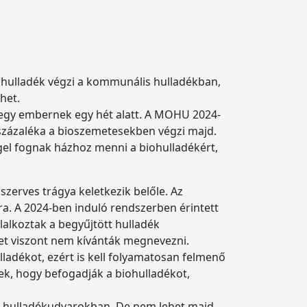
 hulladék végzi a kommunális hulladékban,
het.
k egy embernek egy hét alatt. A MOHU 2024-
 százaléka a bioszemetesekben végzi majd.
gel fognak házhoz menni a biohulladékért,
zerves trágya keletkezik belőle. Az
a. A 2024-ben induló rendszerben érintett
alkoztak a begyűjtött hulladék
eket viszont nem kívánták megnevezni.
ladékot, ezért is kell folyamatosan felmenő
k, hogy befogadják a biohulladékot,
i a hulladékudvarokban. De nem lehet majd