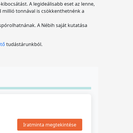
ibocsátást. A legideálisabb eset az lenne,
 millió tonnával is csökkenthetnénk a
spórolhatnának. A Nébih saját kutatása
ető
tudástárunkból.
Iratminta megtekintése