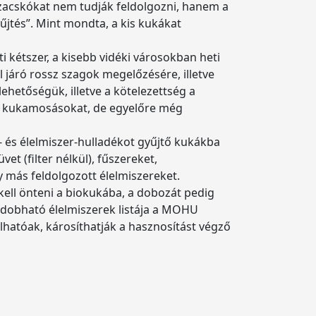
zacskókat nem tudják feldolgozni, hanem a
űjtés”. Mint mondta, a kis kukákat
 kétszer, a kisebb vidéki városokban heti
l járó rossz szagok megelőzésére, illetve
ehetőségük, illetve a kötelezettség a
d a kukamosásokat, de egyelőre még
- és élelmiszer-hulladékot gyűjtő kukákba
t (filter nélkül), fűszereket,
 más feldolgozott élelmiszereket.
kell önteni a biokukába, a dobozát pedig
bedobható élelmiszerek listája a MOHU
hatóak, károsíthatják a hasznosítást végző