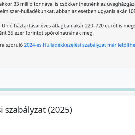
kkor 33 millió tonnával is csökkenthetnénk az üvegházgáz-k
élelmiszer-hulladékunkat, abban az esetben ugyanis akár 108
 Unió háztartásai éves átlagban akár 220–720 eurót is meg
ént 35 ezer forintot spórolhatnának meg.
ra szoruló
2024-es Hulladékkezelési szabályzat már letölth
 szabályzat (2025)