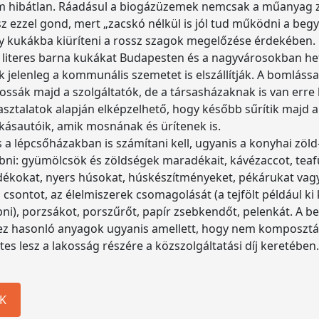
em hibátlan. Ráadásul a biogázüzemek nemcsak a műanyag 
 ezzel gond, mert „zacskó nélkül is jól tud működni a begy
gy kukákba kiüríteni a rossz szagok megelőzése érdekében.
 literes barna kukákat Budapesten és a nagyvárosokban heti
 jelenleg a kommunális szemetet is elszállítják. A bomlássa
ssák majd a szolgáltatók, de a társasházaknak is van erre l
apasztalatok alapján elképzelhető, hogy később sűrítik maj
kásautóik, amik mosnának és ürítenek is.
a lépcsőházakban is számítani kell, ugyanis a konyhai zöld
bni: gyümölcsök és zöldségek maradékait, kávézaccot, teafüve
dékokat, nyers húsokat, húskészítményeket, pékárukat vagy
sontot, az élelmiszerek csomagolását (a tejfölt például ki 
ni), porzsákot, porszűrőt, papír zsebkendőt, pelenkát. A 
hhez hasonló anyagok ugyanis amellett, hogy nem komposztál
tes lesz a lakosság részére a közszolgáltatási díj keretében.
K