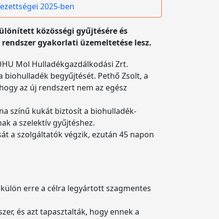
lezettségei 2025-ben
lönített közösségi gyűjtésére és
 rendszer gyakorlati üzemeltetése lesz.
MOHU Mol Hulladékgazdálkodási Zrt.
a biohulladék begyűjtését. Pethő Zsolt, a
hogy az új rendszert nem az egész
na színű kukát biztosít a biohulladék-
ak a szelektív gyűjtéshez.
sát a szolgáltatók végzik, ezután 45 napon
a külön erre a célra legyártott szagmentes
er, és azt tapasztalták, hogy ennek a