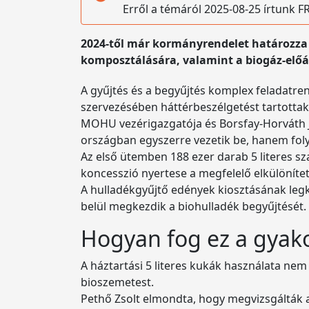
Erről a témáról 2025-08-25 írtunk
2024-től már kormányrendelet határozza m
komposztálására, valamint a biogáz-előáll
A gyűjtés és a begyűjtés komplex feladatr
szervezésében háttérbeszélgetést tartottak a
MOHU vezérigazgatója és Borsfay-Horváth J
országban egyszerre vezetik be, hanem foly
Az első ütemben 188 ezer darab 5 literes sza
koncesszió nyertese a megfelelő elkülönítet
A hulladékgyűjtő edények kiosztásának legké
belül megkezdik a biohulladék begyűjtését.
Hogyan fog ez a gyak
A háztartási 5 literes kukák használata nem 
bioszemetest.
Pethő Zsolt elmondta, hogy megvizsgálták a