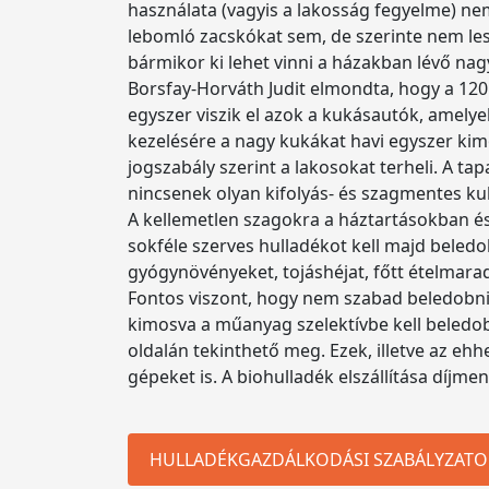
használata (vagyis a lakosság fegyelme) n
lebomló zacskókat sem, de szerinte nem lesz
bármikor ki lehet vinni a házakban lévő na
Borsfay-Horváth Judit elmondta, hogy a 120
egyszer viszik el azok a kukásautók, amelyek
kezelésére a nagy kukákat havi egyszer kimo
jogszabály szerint a lakosokat terheli. A t
nincsenek olyan kifolyás- és szagmentes ku
A kellemetlen szagokra a háztartásokban és 
sokféle szerves hulladékot kell majd beledo
gyógynövényeket, tojáshéjat, főtt ételmara
Fontos viszont, hogy nem szabad beledobni c
kimosva a műanyag szelektívbe kell beledob
oldalán tekinthető meg. Ezek, illetve az e
gépeket is. A biohulladék elszállítása díjmen
HULLADÉKGAZDÁLKODÁSI SZABÁLYZATO