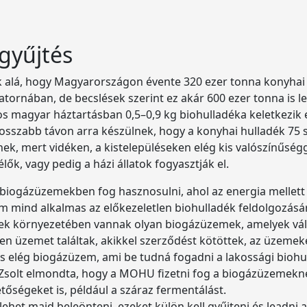
egyűjtés
k alá, hogy Magyarországon évente 320 ezer tonna konyhai
atornában, de becslések szerint ez akár 600 ezer tonna is le
gos magyar háztartásban 0,5–0,9 kg biohulladéka keletkezi
hosszabb távon arra készülnek, hogy a konyhai hulladék 75
k, mert vidéken, a kistelepüléseken elég kis valószínűség
lők, vagy pedig a házi állatok fogyasztják el.
biogázüzemekben fog hasznosulni, ahol az energia mellett s
mind alkalmas az előkezeletlen biohulladék feldolgozásár
lyek környezetében vannak olyan biogázüzemek, amelyek váll
lyen üzemet találtak, akikkel szerződést kötöttek, az üzem
s elég biogázüzem, ami be tudná fogadni a lakossági biohul
 Zsolt elmondta, hogy a MOHU fizetni fog a biogázüzemekne
tőségeket is, például a száraz fermentálást.
 lehet majd beleönteni, ezeket külön kell gyűjteni és leadn