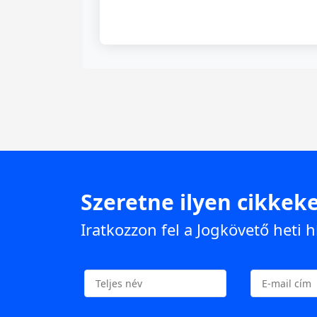
Szeretne ilyen cikkeke
Iratkozzon fel a Jogkövető heti h