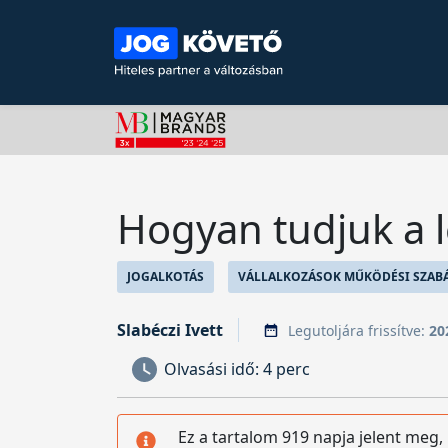
Hogyan tudjuk a 
JOGALKOTÁS
VÁLLALKOZÁSOK MŰKÖDÉSI SZABÁ
Slabéczi Ivett
Legutoljára frissítve:
20
Olvasási idő:
4 perc
Ez a tartalom 919 napja jelent meg,