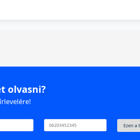
t olvasni?
írlevelére!