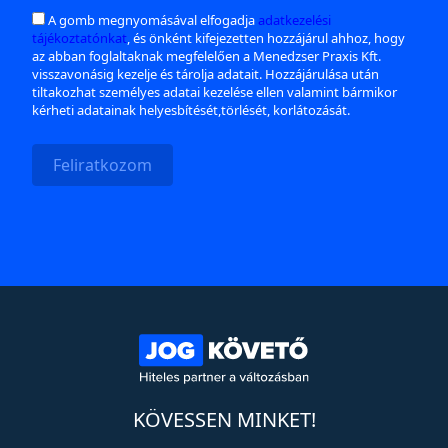
A gomb megnyomásával elfogadja
adatkezelési
tájékoztatónkat
, és önként kifejezetten hozzájárul ahhoz, hogy
az abban foglaltaknak megfelelően a Menedzser Praxis Kft.
visszavonásig kezelje és tárolja adatait. Hozzájárulása után
tiltakozhat személyes adatai kezelése ellen valamint bármikor
kérheti adatainak helyesbítését,törlését, korlátozását.
Feliratkozom
KÖVESSEN MINKET!