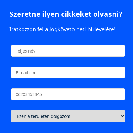
Szeretne ilyen cikkeket olvasni?
Iratkozzon fel a Jogkövető heti hírlevelére!