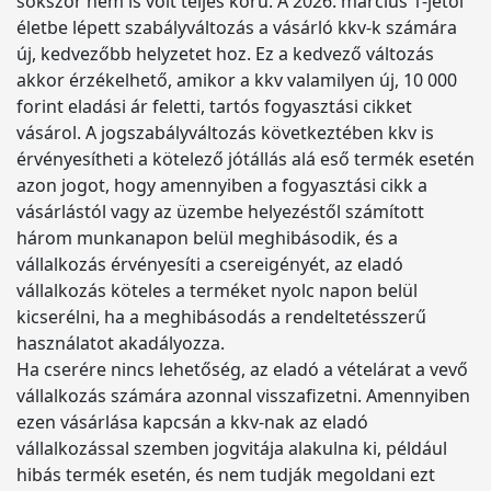
sokszor nem is volt teljes körű. A 2026. március 1-jétől
életbe lépett szabályváltozás a vásárló kkv-k számára
új, kedvezőbb helyzetet hoz. Ez a kedvező változás
akkor érzékelhető, amikor a kkv valamilyen új, 10 000
forint eladási ár feletti, tartós fogyasztási cikket
vásárol. A jogszabályváltozás következtében kkv is
érvényesítheti a kötelező jótállás alá eső termék esetén
azon jogot, hogy amennyiben a fogyasztási cikk a
vásárlástól vagy az üzembe helyezéstől számított
három munkanapon belül meghibásodik, és a
vállalkozás érvényesíti a csereigényét, az eladó
vállalkozás köteles a terméket nyolc napon belül
kicserélni, ha a meghibásodás a rendeltetésszerű
használatot akadályozza.
Ha cserére nincs lehetőség, az eladó a vételárat a vevő
vállalkozás számára azonnal visszafizetni. Amennyiben
ezen vásárlása kapcsán a kkv-nak az eladó
vállalkozással szemben jogvitája alakulna ki, például
hibás termék esetén, és nem tudják megoldani ezt