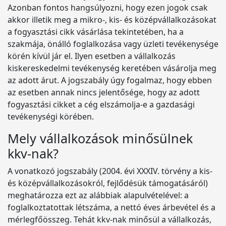
Azonban fontos hangsúlyozni, hogy ezen jogok csak
akkor illetik meg a mikro-, kis- és középvállalkozásokat
a fogyasztási cikk vásárlása tekintetében, ha a
szakmája, önálló foglalkozása vagy üzleti tevékenysége
körén kívül jár el. Ilyen esetben a vállalkozás
kiskereskedelmi tevékenység keretében vásárolja meg
az adott árut. A jogszabály úgy fogalmaz, hogy ebben
az esetben annak nincs jelentősége, hogy az adott
fogyasztási cikket a cég elszámolja-e a gazdasági
tevékenységi körében.
Mely vállalkozások minősülnek
kkv-nak?
A vonatkozó jogszabály (2004. évi XXXIV. törvény a kis-
és középvállalkozásokról, fejlődésük támogatásáról)
meghatározza ezt az alábbiak alapulvételével: a
foglalkoztatottak létszáma, a nettó éves árbevétel és a
mérlegfőösszeg. Tehát kkv-nak minősül a vállalkozás,