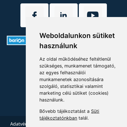
Weboldalunkon sütiket
használunk
ELÉRHETŐSÉGEK
Az oldal működéséhez feltétlenül
szükséges, munkamenet támogató,
+36 1 880 7600
az egyes felhasználói
munkamenetek azonosítására
info@mprx.hu
szolgáló, statisztikai valamint
marketing célú sütiket (cookies)
használunk.
Bővebb tájékoztatást a
Süti
tájékoztatónkban
talál.
Adatvédelem
ÁSZF
Impresszum
Kapcsolat