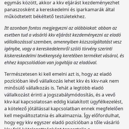
egymás között, akkor a kkv eljárást kezdeményezhet
panaszosként a kereskedelmi és iparkamarák által
működtetett békéltető testületekhez.
Itt azonban fontos megjegyezni az alábbiakat: abban az
esetben tud a vásárló kkv eljárást kezdeményezni az eladó
vállalkozással szemben, amennyiben közszolgáltatást vesz
igénybe, vagy a kereskedelemről szóló törvény szerinti
kiskereskedelmi tevékenység keretében terméket vásárol, és
ehhez kapcsolódóan van jogvitája az eladóval.
Természetesen ki kell emelni azt is, hogy az eladó
pozícióban lévő vállalkozás lehet kkv és kkv-nak nem
minősülő vállalkozás is. Tehát a legtöbb eladó
vállalkozást érinti a jogszabálymódosítás, és a vevő
kkv-kal kapcsolatosan eddig kialakított ügyfélkezelést,
a kötelező jótállással kapcsolatban ennek megfelelően
kell megváltoztatnia és alkalmaznia. Így előfordulhat,
hogy egy kkv egyszer eladó pozícióban a tőle vásárló