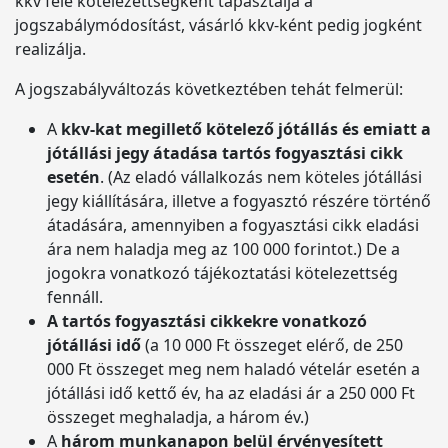
kkv felé kötelezettségként tapasztalja a
jogszabálymódosítást, vásárló kkv-ként pedig jogként
realizálja.
A jogszabályváltozás következtében tehát felmerül:
A
kkv-kat megillető kötelező jótállás és emiatt a
jótállási jegy átadása tartós fogyasztási cikk
esetén
. (Az eladó vállalkozás nem köteles jótállási
jegy kiállítására, illetve a fogyasztó részére történő
átadására, amennyiben a fogyasztási cikk eladási
ára nem haladja meg az 100 000 forintot.) De a
jogokra vonatkozó tájékoztatási kötelezettség
fennáll.
A tartós fogyasztási cikkekre vonatkozó
jótállási idő
(a 10 000 Ft összeget elérő, de 250
000 Ft összeget meg nem haladó vételár esetén a
jótállási idő kettő év, ha az eladási ár a 250 000 Ft
összeget meghaladja, a három év.)
A
három munkanapon belül érvényesített