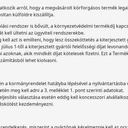
nyilatkozik arról, hogy a megvásárolt körforgásos termék le
tan külföldre kiszállítja.
dolási rendszer is bővült, a környezetvédelmi termékdíj kap
át kell ültetni az ügyviteli rendszerekbe.
ell azt is említeni, hogy lesz összeköttetés a kiterjesztett g
úlius 1-től a kiterjesztett gyártói felelősségi díjat levona
azoknak, akik mindkét díjat kötelesek fizetni. Ezt a Termékd
számításból lehet kiolvasni.
setén a kormányrendelet hatályba lépésével a nyilvántartásba
tén meg kell adni a 3. melléklet 1. pont szerinti adatokat.
eljesítés választása esetén eddig kell koncesszori alvállal
déskötést kezdeményezni.
 rendelkezés, miszerint a gyártónak kérelmeznie kell az o