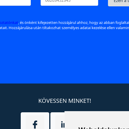
koztatónkat
, és önként kifejezetten hozzájárul ahhoz, hogy az abban foglalt
datait. Hozzájárulása után tiltakozhat személyes adatai kezelése ellen valami
KÖVESSEN MINKET!