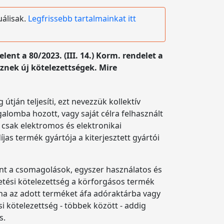
uálisak.
Legfrissebb tartalmainkat itt
nt a 80/2023. (III. 14.) Korm. rendelet a
esznek új kötelezettségek. Mire
útján teljesíti, ezt nevezzük kollektív
rgalomba hozott, vagy saját célra felhasznált
 csak elektromos és elektronikai
s termék gyártója a kiterjesztett gyártói
ént a csomagolások, egyszer használatos és
izetési kötelezettség a körforgásos termék
 ha az adott terméket áfa adóraktárba vagy
i kötelezettség - többek között - addig
s.