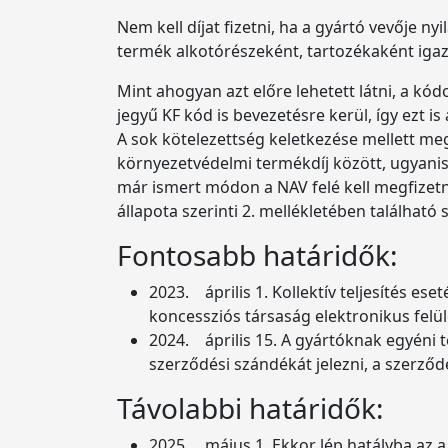
Nem kell díjat fizetni, ha a gyártó vevője 
termék alkotórészeként, tartozékaként igazol
Mint ahogyan azt előre lehetett látni, a kó
jegyű KF kód is bevezetésre kerül, így ezt is 
A sok kötelezettség keletkezése mellett meg k
környezetvédelmi termékdíj között, ugyanis j
már ismert módon a NAV felé kell megfizetni 
állapota szerinti 2. mellékletében található 
Fontosabb határidők:
2023. április 1. Kollektív teljesítés e
koncessziós társaság elektronikus felüle
2024. április 15. A gyártóknak egyéni t
szerződési szándékát jelezni, a szerző
Távolabbi határidők:
2025. május 1. Ekkor lép hatályba az a