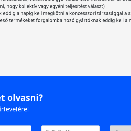
zni, hogy kollektív vagy egyéni teljesítést választ)
k eddig a napig kell megkötni a koncesszori társasággal a s
 eső termékeket forgalomba hozó gyártóknak eddig kell a ny
t olvasni?
írlevelére!