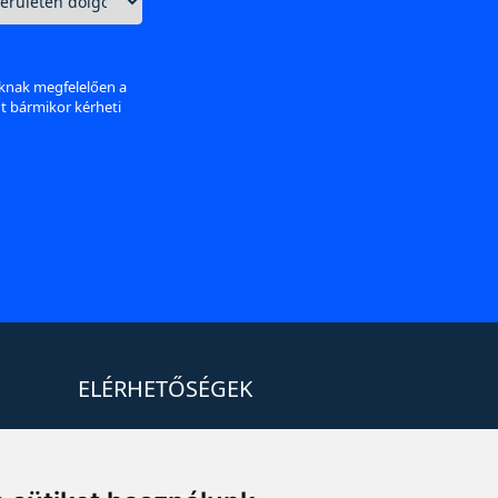
aknak megfelelően a
nt bármikor kérheti
ELÉRHETŐSÉGEK
+36 1 880 7600
info@mprx.hu