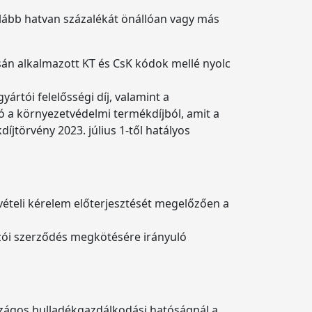
galább hatvan százalékát önállóan vagy más
csán alkalmazott KT és CsK kódok mellé nyolc
yártói felelősségi díj, valamint a
ndó a környezetvédelmi termékdíjból, amit a
íjtörvény 2023. július 1-től hatályos
 vételi kérelem előterjesztését megelőzően a
kozói szerződés megkötésére irányuló
rszágos hulladékgazdálkodási hatóságnál a