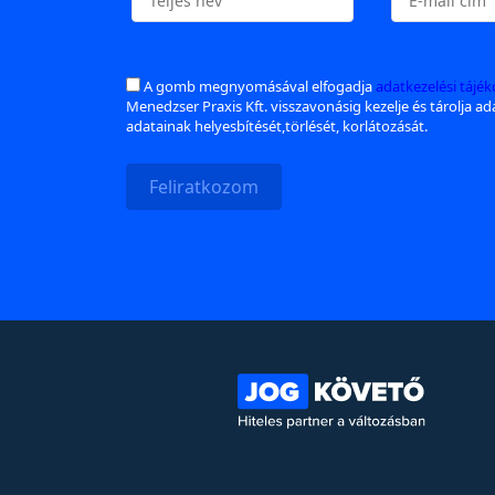
A gomb megnyomásával elfogadja
adatkezelési tájé
Menedzser Praxis Kft. visszavonásig kezelje és tárolja a
adatainak helyesbítését,törlését, korlátozását.
Feliratkozom