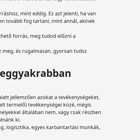
shoz, mint eddig. Ez azt jelenti, ha van
en tovább fog tartani, mint annál, akinek
thető forrás, meg tudod előzni a
tsz meg, és rugalmasan, gyorsan tudsz
 leggyakrabban
 alatt jellemzően azokat a tevékenységeket,
elt termelő) tevékenységei közé, mégis
elyekkel általában nem, vagy csak részben
lnánk ki.
g, logisztika, egyes karbantartási munkák,