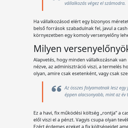
vállalkozás végez el számodra.
Ha vállalkozásod elért egy bizonyos méretet
belső források szabadulnak fel, javul a cas
környezetben egy komoly versenyelőny lehe
Milyen versenyelőnyök
Alapvetés, hogy minden vállalkozásnak van e
nézve, az adminisztráció viszi, a termelés
olyan, amire csak esetenként, vagy csak sze
Az összes folyamatnak lesz egy fi
éppen alacsonyabb, mint az év 
Ez a havi, fix működési költség „rontja” a 
elől viszi el a pénzt. Vagyis csupa olyan te
Ezért érdemes ezeket a fix költségeidet ame