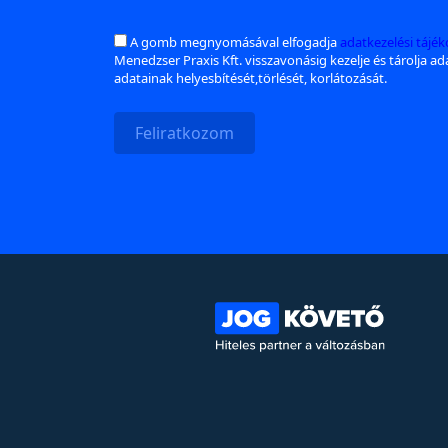
A gomb megnyomásával elfogadja
adatkezelési tájé
Menedzser Praxis Kft. visszavonásig kezelje és tárolja a
adatainak helyesbítését,törlését, korlátozását.
Feliratkozom