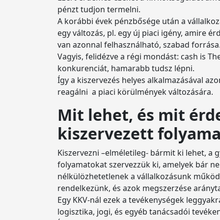
pénzt tudjon termelni.
A korábbi évek pénzbősége után a vállalkoz
egy változás, pl. egy új piaci igény, amire 
van azonnal felhasználható, szabad forrása
Vagyis, felidézve a régi mondást: cash is T
konkurenciát, hamarabb tudsz lépni.
Így a kiszervezés helyes alkalmazásával az
reagálni a piaci körülmények változására.
Mit lehet, és mit ér
kiszervezett folyam
Kiszervezni –elméletileg- bármit ki lehet, 
folyamatokat szervezzük ki, amelyek bár ne
nélkülözhetetlenek a vállalkozásunk működ
rendelkezünk, és azok megszerzése arányta
Egy KKV-nál ezek a tevékenységek leggyakra
logisztika, jogi, és egyéb tanácsadói tevéke