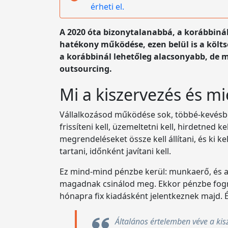
érheti el.
A 2020 óta bizonytalanabbá, a korábbinál
hatékony működése, ezen belül is a költ
a korábbinál lehetőleg alacsonyabb, de m
outsourcing.
Mi a kiszervezés és mi
Vállalkozásod működése sok, többé-kevésbé 
frissíteni kell, üzemeltetni kell, hirdetned k
megrendeléseket össze kell állítani, és ki k
tartani, időnként javítani kell.
Ez mind-mind pénzbe kerül: munkaerő, és a
magadnak csinálod meg. Ekkor pénzbe fogna
hónapra fix kiadásként jelentkeznek majd. És
Általános értelemben véve a kis