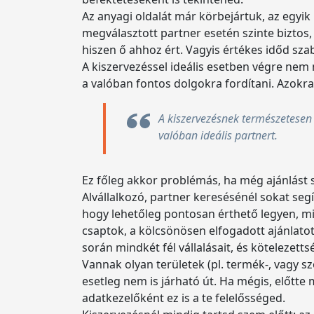
Az anyagi oldalát már körbejártuk, az egyik
megválasztott partner esetén szinte biztos
hiszen ő ahhoz ért. Vagyis értékes időd sza
A kiszervezéssel ideális esetben végre nem 
a valóban fontos dolgokra fordítani. Azokra
A kiszervezésnek természetesen 
valóban ideális partnert.
Ez főleg akkor problémás, ha még ajánlást s
Alvállalkozó, partner keresésénél sokat se
hogy lehetőleg pontosan érthető legyen, mit
csaptok, a kölcsönösen elfogadott ajánlato
során mindkét fél vállalásait, és kötelezetts
Vannak olyan területek (pl. termék-, vagy s
esetleg nem is járható út. Ha mégis, előtt
adatkezelőként ez is a te felelősséged.