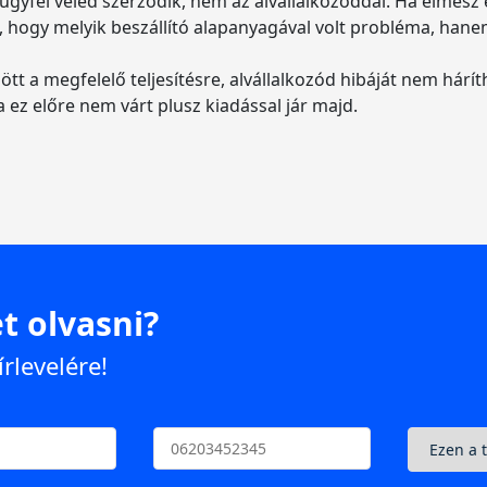
 ügyfél veled szerződik, nem az alvállalkozóddal. Ha elmés
i, hogy melyik beszállító alapanyagával volt probléma, han
tt a megfelelő teljesítésre, alvállalkozód hibáját nem hárí
a ez előre nem várt plusz kiadással jár majd.
t olvasni?
írlevelére!