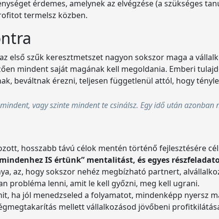
kenységet érdemes, amelynek az elvégzése (a szükséges tanu
rofitot termelsz közben.
ontra
 az első szűk keresztmetszet nagyon sokszor maga a vállalk
emzően mindent saját magának kell megoldania. Emberi tula
k, beváltnak érezni, teljesen függetlenül attól, hogy tényle
mindent, vagy szinte mindent te csinálsz. Egy idő után azonban
ott, hosszabb távú célok mentén történő fejlesztésére cé
a „mindenhez IS értünk” mentalitást, és egyes részfelada
a, az, hogy sokszor nehéz megbízható partnert, alvállalkozó
n probléma lenni, amit le kell győzni, meg kell ugrani.
Amit, ha jól menedzseled a folyamatot, mindenképp nyersz maj
gmegtakarítás mellett vállalkozásod jövőbeni profitkilátásai