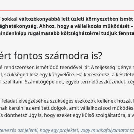
 sokkal változékonyabbá lett üzleti környezetben ismét
séghatékonyság. Ahhoz, hogy a vállalkozás működését – 
indenképp rugalmasabb költségháttérrel tudjuk fenntart
ért fontos számodra is?
rendszeresen ismétlődő teendővel jár. A teljesség igénye n
ell, szükséged lesz egy könyvelőre. Ha kereskedsz, a készleted
ell szállítani. Számítógépeidet, egyéb termelőeszközeidet, cé
 feladat elvégzéséhez szükséges eszközök kellenek hozzá. 
k kerülni az említett dolgok, amit vállalkozásod működésé
 dönthetsz úgy is, hogy ezeket egy külső szolgáltatóra, alv
zervezés azt jelenti, hogy egy projektet, vagy munkafolyamatot sz