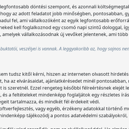
 legfontosabb döntési szempont, és azonnali költségmegtakar
, hogy az adott feladatot jobb minőségben, pontosabban, gy
badul fel, ami vállalkozóként az egyik legfontosabb erőforr
neked kell foglalkoznod egy csomó napi szintű dologgal, íg
, amelyek vállalkozásodnak új vevőket jelentenek, ami több b
buktatói, veszélyei is vannak. A leggyakoribb az, hogy sajnos n
em tudsz kitől kérni, hiszen az interneten olvasott hirdeté
gít, ha az elvárásaidat, ajánlatkérésedet minél pontosabban
 is szeretnél. Ezzel rengeteg későbbi félreértésnek elejét 
t, és a feltételeket mindenképp foglaljátok egy részletes 
égeit tartalmazza, és mindkét fél érdekeit védi.
zoftverfejlesztés, vagy egyéb, érzékeny adatokkal történő m
e mindenképp tájékozódj a pontos adatvédelmi szabályokról