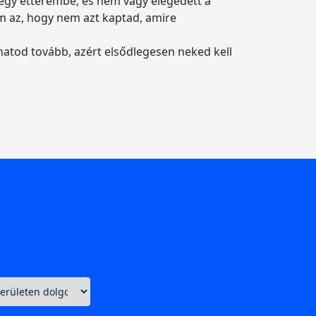
z egy étterembe, és nem vagy elégedett a
em az, hogy nem azt kaptad, amire
thatod tovább, azért elsődlegesen neked kell