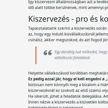
Így kiszervezni általánosságban azt a tevé
idő alatt többe kerülnének, mint amennyi p
Kiszervezés - pro és k
Tapasztalataink szerint a kiszervezés során
az, hogy egy induló kisvállalkozásnál jell
csinálsz, akkor megszokod, és azt fogod jóna
Egy darabig tud működni, hogy 
vállalkozói feladatod.
Helyette vállalkozásod korábban meghatároz
Ez pedig azzal jár, hogy el kell engedni 
biztosan nem könnyíti meg a bizalom a hiány
kiszervezésnél ez szokott az első számú olya
Ha sikerült, jöhet a feladatok delegálása. 
Innen nézve a kiszervezés a közvetlen költsé
befektetéséként is tekintened.