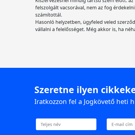
Kiszervezésnél mindig tartsd szem előtt: az
felszolgált vacsorával, nem az fog érdekeln
számítottál.
Hasonló helyzetben, ügyfeled veled szerződö
vállalni a felelősséget. Még akkor is, ha néh
Szeretne ilyen cikkeke
Iratkozzon fel a Jogkövető heti h