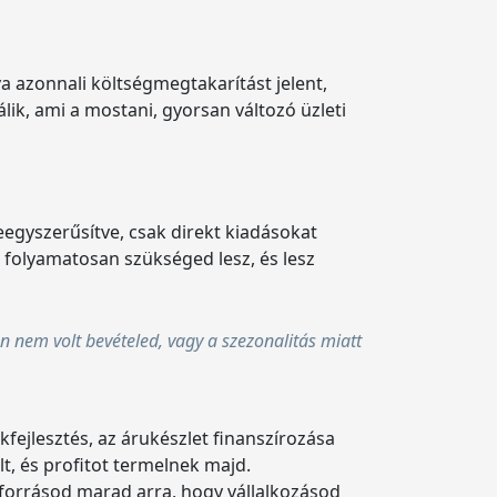
a azonnali költségmegtakarítást jelent,
ik, ami a mostani, gyorsan változó üzleti
eegyszerűsítve, csak direkt kiadásokat
 folyamatosan szükséged lesz, és lesz
pen nem volt bevételed, vagy a szezonalitás miatt
fejlesztés, az árukészlet finanszírozása
lt, és profitot termelnek majd.
t forrásod marad arra, hogy vállalkozásod