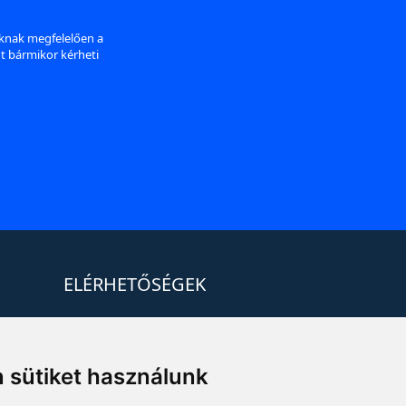
aknak megfelelően a
nt bármikor kérheti
ELÉRHETŐSÉGEK
+36 1 880 7600
info@mprx.hu
 sütiket használunk