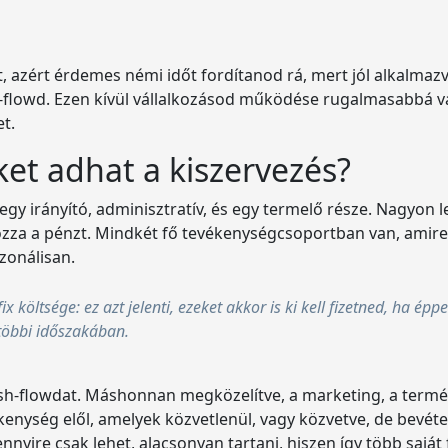
, azért érdemes némi időt fordítanod rá, mert jól alkalmazv
h-flowd. Ezen kívül vállalkozásod működése rugalmasabbá vál
t.
et adhat a kiszervezés?
gy irányító, adminisztratív, és egy termelő része. Nagyon l
 hozza a pénzt. Mindkét fő tevékenységcsoportban van, amire
zonálisan.
x költsége: ez azt jelenti, ezeket akkor is ki kell fizetned, ha ép
többi időszakában.
cash-flowdat. Máshonnan megközelítve, a marketing, a termék
vékenység elől, amelyek közvetlenül, vagy közvetve, de bevéte
nnyire csak lehet, alacsonyan tartani, hiszen így több sajá