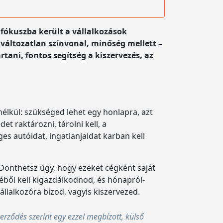
 fókuszba került a vállalkozások
változatlan színvonal, minőség mellett –
ani, fontos segítség a kiszervezés, az
élkül: szükséged lehet egy honlapra, azt
et raktározni, tárolni kell, a
ges autóidat, ingatlanjaidat karban kell
Dönthetsz úgy, hogy ezeket cégként saját
ből kell kigazdálkodnod, és hónapról-
állalkozóra bízod, vagyis kiszervezed.
erződés szerint egy ezzel megbízott, külső