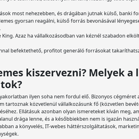
ások most nehezebben, és drágában jutnak külső, banki forrá
érdemes gyorsan reagálni, külső forrás bevonásával lényeges
.
he King. Azaz ha vállalkozásodban van kéznél szabadon elköl
onnal befektethető, profitot generáló forrásokat takarítha
demes kiszervezni? Melyek a
atok?
a gyakorlatban ilyen soha nem fordul elő. Bizonyos cégméret
m tartoznak közvetlenül vállalkozásunk fő (közvetlen bevét
éséhez. Ellátásuk azonban olyan ismereteket kíván meg, am
lanul drága lenne, és a későbbiekben nem is igazán haszná
bban a könyvelés, IT-webes háttérszolgáltatások, marketin
nységek.