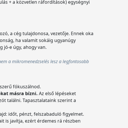
lás + a közvetlen ráfordítások) egységnyi
ozó, a cég tulajdonosa, vezetője. Ennek oka
jdonság, ha valamit sokáig ugyanúgy
g jó-e úgy, ahogy van.
 nem a mikromenedzselés lesz a legfontosabb
lszerű fókuszálnod.
tokat másra bízni.
Az első lépéseket
t találni. Tapasztalataink szerint a
d: időt, pénzt, felszabaduló figyelmet.
t is javítja, ezért érdemes rá részben