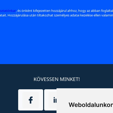
koztatónkat
, és önként kifejezetten hozzájárul ahhoz, hogy az abban foglalt
datait. Hozzájárulása után tiltakozhat személyes adatai kezelése ellen valami
KÖVESSEN MINKET!
Weboldalunkon