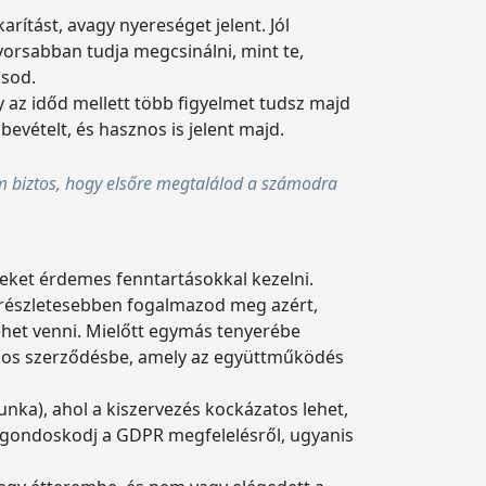
ítást, avagy nyereséget jelent. Jól
orsabban tudja megcsinálni, mint te,
ásod.
y az időd mellett több figyelmet tudsz majd
evételt, és hasznos is jelent majd.
em biztos, hogy elsőre megtalálod a számodra
seket érdemes fenntartásokkal kezelni.
, részletesebben fogalmazod meg azért,
lehet venni. Mielőtt egymás tenyerébe
írásos szerződésbe, amely az együttműködés
unka), ahol a kiszervezés kockázatos lehet,
, gondoskodj a GDPR megfelelésről, ugyanis