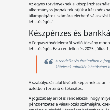
Az egyes törvényeknek a készpénzhasznála
alkotmányos jognak tekintjük a készpénzha
állampolgárok számára elérhető választási l
lehetőségét.”
Készpénzes és bankkár
A Fogyasztóvédelemről szóló törvény módosí
lehetőségét. Ez a rendelkezés 2025. július 1-
A rendelkezés értelmében a fogy
kötelesek mindkét lehetőséget b
A szabályozás alól kivételt képeznek az onl
üzletben történő értékesítés.
A jogszabály arról is rendelkezik, hogy mily
pénzbefizetés a vállalkozás számlájára, cse
amelyre a vásárló készpénzt helyezhet el és vi