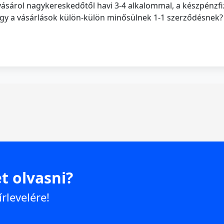
sárol nagykereskedőtől havi 3-4 alkalommal, a készpénzfize
vagy a vásárlások külön-külön minősülnek 1-1 szerződésnek?
t olvasni?
írlevelére!