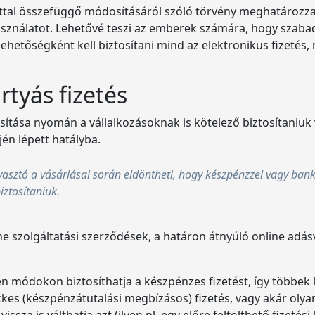
ttal összefüggő módosításáról szóló törvény meghatározza
sználatot. Lehetővé teszi az emberek számára, hogy szabad
ehetőségként kell biztosítani mind az elektronikus fizetés
tyás fizetés
tása nyomán a vállalkozásoknak is kötelező biztosítaniuk 
jén lépett hatályba.
asztó a vásárlásai során eldöntheti, hogy készpénzzel vagy bankk
iztosítaniuk.
ine szolgáltatási szerződések, a határon átnyúló online adás
en módokon biztosíthatja a készpénzes fizetést, így többek 
kkes (készpénzátutalási megbízásos) fizetés, vagy akár olyan
ssza is válthatja azt (ilyen pl. egy előre feltölthető fizetési