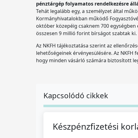
pénztárgép folyamatos rendelkezésre áll
Tehát legalább egy, a személyzet által működ
Kormányhivatalokban működő Fogyasztóvéde
október közepéig csaknem 700 egységben ell
összesen 9 millió forint bírságot szabtak ki.
Az NKFH tájékoztatása szerint az ellenőrzés
lehetőségeinek érvényesülésére. Az NKFH fel
hogy minden vásárló számára biztosított le
Kapcsolódó cikkek
Készpénzfizetési kor