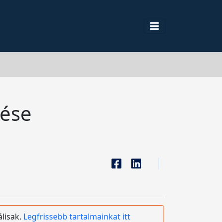
zése
álisak.
Legfrissebb tartalmainkat itt