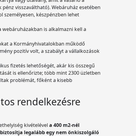
dék pénz visszaváltható). Webáruház esetében
ahol személyesen, készpénzben lehet
a webáruházakban is alkalmazni kell a
lyokat a Kormányhivatalokban működő
ény pozitív volt, a szabályt a vállalkozások
kus fizetés lehetőségét, akár kis összegű
sát is ellenőrizte; több mint 2300 üzletben
áltak problémát, főként a kisebb
tos rendelkezésre
ethelyiség kivételével
a 400 m2-nél
biztosítja legalább egy nem önkiszolgáló