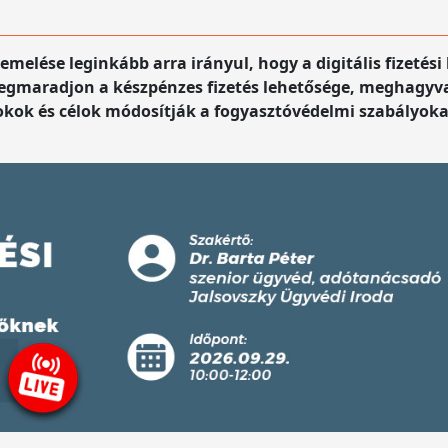
elése leginkább arra irányul, hogy a digitális fizetési
megmaradjon a készpénzes fizetés lehetősége, meghagyva
okok és célok módosítják a fogyasztóvédelmi szabályoka