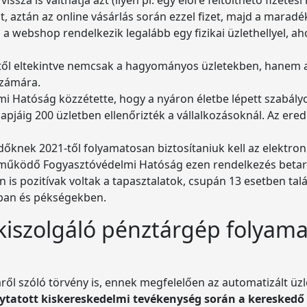
t, aztán az online vásárlás során ezzel fizet, majd a mara
a a webshop rendelkezik legalább egy fizikai üzlethellyel, 
lektől eltekintve nemcsak a hagyományos üzletekben, hanem 
számára.
mi Hatóság közzétette, hogy a nyáron életbe lépett szabá
jáig 200 üzletben ellenőrizték a vállalkozásoknál. Az eredm
knek 2021-től folyamatosan biztosítaniuk kell az elektroni
működő Fogyasztóvédelmi Hatóság ezen rendelkezés betartá
n is pozitívak voltak a tapasztalatok, csupán 13 esetben tal
kban és pékségekben.
iszolgáló pénztárgép folyama
ről szóló törvény is, ennek megfelelően az automatizált üzl
ytatott kiskereskedelmi tevékenység során a kereskedő 