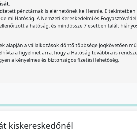
ását
.
tetett pénztárnak is elérhetőnek kell lennie. E tekintetben i
lmi Hatóság. A Nemzeti Kereskedelmi és Fogyasztóvédelmi
enőrzött a hatóság, és mindössze 7 esetben talált hiányos
ek alapján a vállalkozások döntő többsége jogkövetően műkö
hívta a figyelmet arra, hogy a Hatóság továbbra is rendsze
gyen a kényelmes és biztonságos fizetési lehetőség.
lát kiskereskedőnél