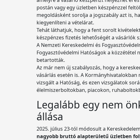
postán vagy egy üzletben készpénzzel feltöl
megoldásként sorolja a jogszabály azt is, h
kiegyenlíteni a vételárat.
Tehát láthatjuk, hogy a fent sorolt kivéte
készpénzes fizetés lehetőségét a vásárlók 
A Nemzeti Kereskedelmi és Fogyasztóvédel
Fogyasztóvédelmi Hatóságok a közzététel nap
betartották.
Az már nem új szabályozás, hogy a kereskedő
vásárlás esetén is. A Kormányhivatalokban 
vizsgált a Hatóság, és ezen vizsgálatok sorá
élelmiszerboltokban, piacokon, ruhabolto
Legalább egy nem önk
állása
2025. július 23-tól módosult a Kereskedelem
nagyobb bruttó alapterületű üzletben fol