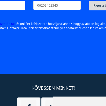
koztatónkat
, és önként kifejezetten hozzájárul ahhoz, hogy az abban foglalt
datait. Hozzájárulása után tiltakozhat személyes adatai kezelése ellen valami
KÖVESSEN MINKET!