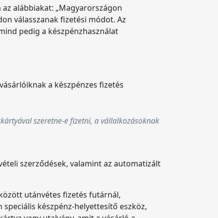
 az alábbiakat: „Magyarországon
on válasszanak fizetési módot. Az
, mind pedig a készpénzhasználat
vásárlóiknak a készpénzes fizetés
ártyával szeretne-e fizetni, a vállalkozásoknak
vételi szerződések, valamint az automatizált
között utánvétes fizetés futárnál,
 speciális készpénz-helyettesítő eszköz,
 kártya vagy utalvány, amit a vásárló a