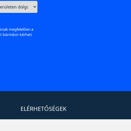
aknak megfelelően a
nt bármikor kérheti
ELÉRHETŐSÉGEK
+36 1 880 7600