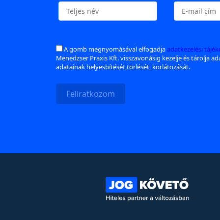
A gomb megnyomásával elfogadja
adatkezelési tájé
Menedzser Praxis Kft. visszavonásig kezelje és tárolja a
adatainak helyesbítését,törlését, korlátozását.
Feliratkozom