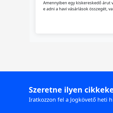
Amennyiben egy kiskereskedő árut vá
e adni a havi vásárlások összegét, 
Szeretne ilyen cikkeke
Iratkozzon fel a Jogkövető heti h