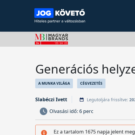
Generációs helyz
A MUNKA VILÁGA
CÉGVEZETÉS
Slabéczi Ivett
Legutoljára frissítve:
20
Olvasási idő:
6 perc
Ez a tartalom 1675 napja jelent meg