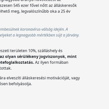
szesen 545 ezer fővel nőtt az álláskeresők
elhető meg, legvalószínűbb oka a 25 év
embesülnek koronavírus-válság idején. A
elyeket a legnagyobb mértékben sújt a járvány.
zeti területen 10%, szálláshely és
 az olyan sérülékeny jogviszonyok, mint
etefoglalkoztatás.
Az ilyen formában
tottak.
a elveszíti álláskeresési motivációját, vagy
tősen befolyásolja.