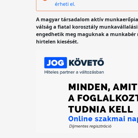
érheti el.
A magyar társadalom aktív munkaerőpiaci 
válság a fiatal korosztály munkavállalás
engedhetik meg maguknak a munkabér né
hirtelen kiesését.