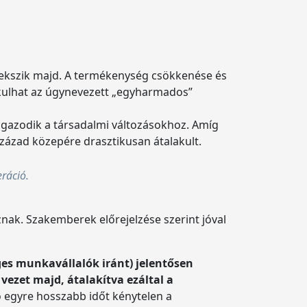
övekszik majd. A termékenység csökkenése és
kulhat az úgynevezett „egyharmados”
s igazodik a társadalmi változásokhoz. Amíg
 század közepére drasztikusan átalakult.
eráció.
znak. Szakemberek előrejelzése szerint jóval
ges munkavállalók iránt) jelentősen
ezet majd, átalakítva ezáltal a
ó egyre hosszabb időt kénytelen a