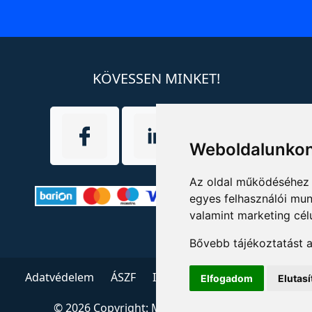
KÖVESSEN MINKET!
Weboldalunkon
Az oldal működéséhez 
egyes felhasználói mun
valamint marketing cél
Bővebb tájékoztatást 
Adatvédelem
ÁSZF
Impresszum
Kapcsolat
Elfogadom
Elutas
© 2026 Copyright:
Menedzserpraxis.hu