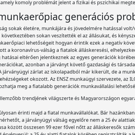
mely komoly problémát jelent a fizikai és pszichikai meg
munkaerőpiac generációs pro
ság sokak életére, munkájára és jövedelmére hatással volt/
következtében sokan veszítették el az állásukat, és kénysz
unkaerőpiaci lehetőségeit hogyan érintik ezek a negatív kö
tt a koronavírus-válság a fiatalok álláskeresési, elhelyezk
ág hatásai eltérően jelentkeznek az egyes generációk köréb
enerációkat, azonban a járványt követő gazdasági és társad
 járványügyi zárlat az iskolapadból már kikerült, de a mun
ehézségeket okozott. Az ENSZ munkaügyi szervezete, az ILO 
ozhatja meg a fiatalabb generációk munkavállalási lehetőség
ellemzőbb trendjének világszerte és Magyarországon egyar
lyosan érinti majd a fiatal munkavállalókat. Bár hazánkban
rhetőt, a járványügyi válság egyelőre nem a 25 év alattia
a között összesen 99 ezer fővel nőtt az álláskeresők száma,
d érvényesül: a 25 év alatti fiatalok körében regisztrálták