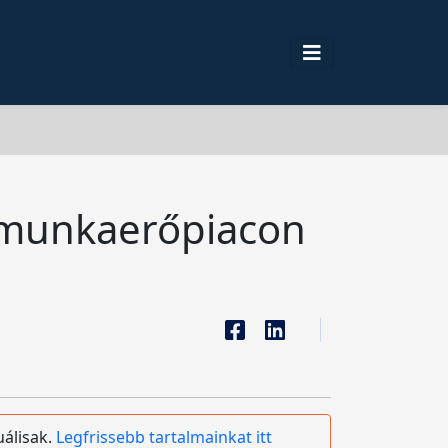
a munkaerőpiacon
uálisak.
Legfrissebb tartalmainkat itt