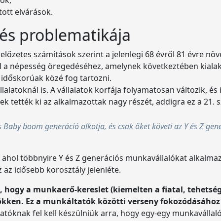
ott elvárások.
és problematikája
 előzetes számítások szerint a jelenlegi 68 évről 81 évre n
ul a népesség öregedéséhez, amelynek következtében kiala
dőskorúak közé fog tartozni.
alatoknál is. A vállalatok korfája folyamatosan változik, é
k tették ki az alkalmazottak nagy részét, addigra ez a 21.
 Baby boom generáció alkotja, és csak őket követi az Y és Z gen
k, ahol többnyire Y és Z generációs munkavállalókat alkalma
 az idősebb korosztály jelenléte.
 hogy a munkaerő-kereslet (kiemelten a fiatal, tehetsé
ken. Ez a munkáltatók közötti verseny fokozódásához v
tóknak fel kell készülniük arra, hogy egy-egy munkavállal