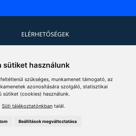
ELÉRHETŐSÉGEK
+36 1 880 7600
info@mprx.hu
 sütiket használunk
feltétlenül szükséges, munkamenet támogató, az
kamenetek azonosítására szolgáló, statisztikai
ú sütiket (cookies) használunk.
a
Süti tájékoztatónkban
talál.
ítom
Beállítások megváltoztatása