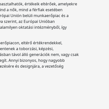
pasztalhatók, értékeik eltérőek, amelyekre
ind a nők, mind a férfiak esetében
rópai Unión belüli munkaerőpiac és a
a szerint, az Európai Unióban
lamilyen oktatási intézményből, így
erőpiacon, eltérő értékrendekkel,
entenek a toborzási, képzési,
ásban távol álló generációk nem, vagy csak
egít. Annyi bizonyos, hogy nagyobb
dezésére és designjára, a vezetőség