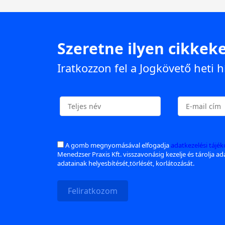
Szeretne ilyen cikkeke
Iratkozzon fel a Jogkövető heti h
A gomb megnyomásával elfogadja
adatkezelési tájé
Menedzser Praxis Kft. visszavonásig kezelje és tárolja a
adatainak helyesbítését,törlését, korlátozását.
Feliratkozom