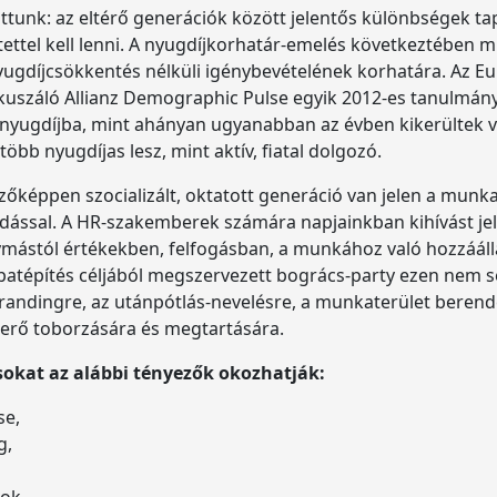
ttunk: az eltérő generációk között jelentős különbségek ta
ettel kell lenni. A nyugdíjkorhatár-emelés következtében m
ugdíjcsökkentés nélküli igénybevételének korhatára. Az Eu
kuszáló Allianz Demographic Pulse egyik 2012-es tanulmány
nyugdíjba, mint ahányan ugyanabban az évben kikerültek va
több nyugdíjas lesz, mint aktív, fiatal dolgozó.
képpen szocializált, oktatott generáció van jelen a munka
udással. A HR-szakemberek számára napjainkban kihívást jel
mástól értékekben, felfogásban, a munkához való hozzááll
patépítés céljából megszervezett bogrács-party ezen nem s
 brandingre, az utánpótlás-nevelésre, a munkaterület beren
erő toborzására és megtartására.
sokat az alábbi tényezők okozhatják:
se,
g,
ok,