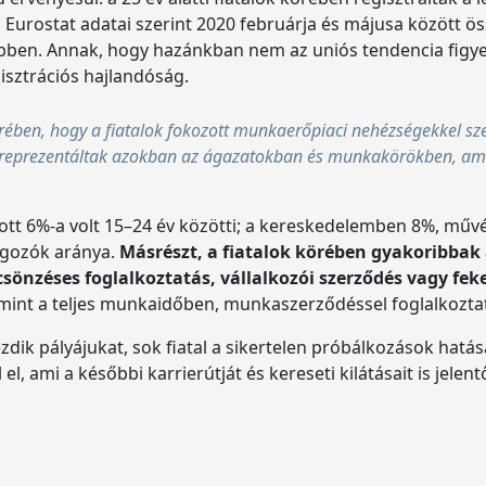
Eurostat adatai szerint 2020 februárja és májusa között ös
 többen. Annak, hogy hazánkban nem az uniós tendencia figy
gisztrációs hajlandóság.
rében, hogy a fiatalok fokozott munkaerőpiaci nehézségekkel sz
lülreprezentáltak azokban az ágazatokban és munkakörökben, am
tt 6%-a volt 15–24 év közötti; a kereskedelemben 8%, művés
olgozók aránya.
Másrészt, a fiatalok körében gyakoribbak
sönzéses foglalkoztatás, vállalkozói szerződés vagy fek
 mint a teljes munkaidőben, munkaszerződéssel foglalkozta
ik pályájukat, sok fiatal a sikertelen próbálkozások hatásár
l, ami a későbbi karrierútját és kereseti kilátásait is jelen