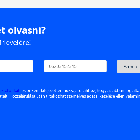
t olvasni?
írlevelére!
koztatónkat
, és önként kifejezetten hozzájárul ahhoz, hogy az abban foglalt
datait. Hozzájárulása után tiltakozhat személyes adatai kezelése ellen valami