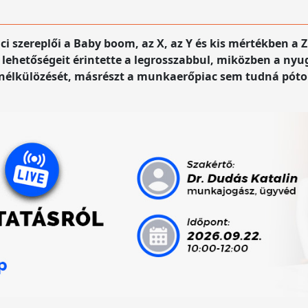
szereplői a Baby boom, az X, az Y és kis mértékben a Z 
i lehetőségeit érintette a legrosszabbul, miközben a ny
lkülözését, másrészt a munkaerőpiac sem tudná pótol