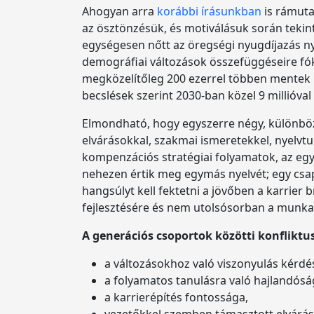
Ahogyan arra
korábbi írásunkban
is rámuta
az ösztönzésük, és motiválásuk során tekint
egységesen nőtt az öregségi nyugdíjazás ny
demográfiai változások összefüggéseire fó
megközelítőleg 200 ezerrel többen mentek 
becslések szerint 2030-ban közel 9 millióval 
Elmondható, hogy egyszerre négy, különböző
elvárásokkal, szakmai ismeretekkel, nyelvt
kompenzációs stratégiai folyamatok, az egy
nehezen értik meg egymás nyelvét; egy csa
hangsúlyt kell fektetni a jövőben a karrier
fejlesztésére és nem utolsósorban a munka
A generációs csoportok közötti konfliktu
a változásokhoz való viszonyulás kérdé
a folyamatos tanulásra való hajlandósá
a karrierépítés fontossága,
vezetőkkel szemben támasztott elvárás