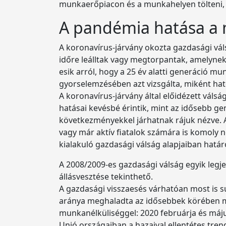
munkaerőpiacon és a munkahelyen tölteni, a
A pandémia hatása a 
A koronavírus-járvány okozta gazdasági vál
időre leálltak vagy megtorpantak, amelynek 
esik arról, hogy a 25 év alatti generáció m
gyorselemzésében azt vizsgálta, miként hato
A koronavírus-járvány által előidézett váls
hatásai kevésbé érintik, mint az idősebb g
következményekkel járhatnak rájuk nézve. A
vagy már aktív fiatalok számára is komoly n
kialakuló gazdasági válság alapjaiban határ
A 2008/2009-es gazdasági válság egyik legj
állásvesztése tekinthető.
A gazdasági visszaesés várhatóan most is sú
aránya meghaladta az idősebbek körében mé
munkanélküliséggel: 2020 februárja és május
Unió országaiban a hazaival ellentétes tren