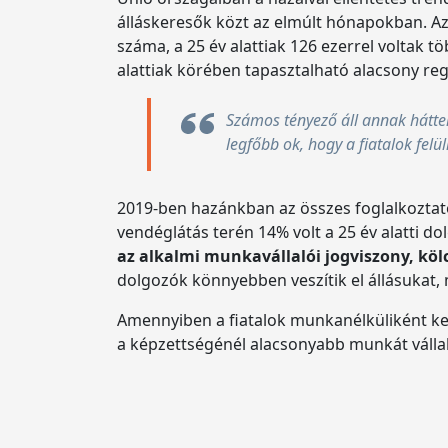
álláskeresők közt az elmúlt hónapokban. Az 
száma, a 25 év alattiak 126 ezerrel voltak
alattiak körében tapasztalható alacsony re
Számos tényező áll annak hátte
legfőbb ok, hogy a fiatalok fe
2019-ben hazánkban az összes foglalkoztato
vendéglátás terén 14% volt a 25 év alatti d
az alkalmi munkavállalói jogviszony, kölc
dolgozók könnyebben veszítik el állásukat,
Amennyiben a fiatalok munkanélküliként kezd
a képzettségénél alacsonyabb munkát vállal e