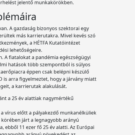
terhelést jelentő munkakörökben.
blémáira
van. A gazdaság bizonyos szektorai egy
erültek más karrierutakra. Mivel kevés szó
vetkezmények, a HÉTFA Kutatóintézet
edési lehetőségeire.
en. A fiatalokat a pandémia egészségügyi
almi hatások több szempontból is súlyos
kaerőpiacra éppen csak belépni készülő
is arra figyelmeztet, hogy a járvány miatt
eit, a karrierutak alakulását.
ánt a 25 év alattiak nagymértékű
 a vírus előtt a pályakezdő munkanélküliek
k körében járt a legnagyobb arányú
 ebből 11 ezer fő 25 év alatti. Az Európai
 a legnagyobb arányú növekedést az