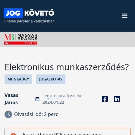
Elektronikus munkaszerződés?
MUNKAÜGY
JOGALKOTÁS
Vasas
Legutoljára frissítve:
János
2024.01.22
Olvasási idő:
2 perc
Ez a tartalom 926 napja jelent meg,