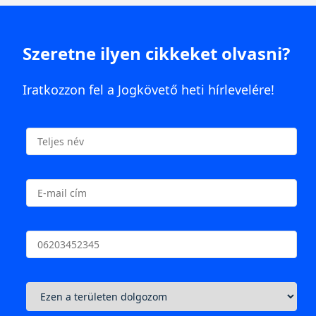
Szeretne ilyen cikkeket olvasni?
Iratkozzon fel a Jogkövető heti hírlevelére!