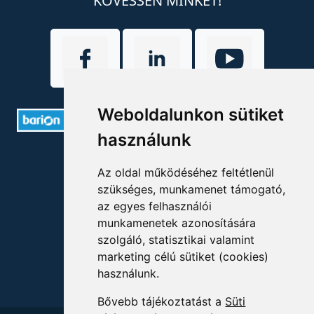
KÖVESSEN MINKET!
Weboldalunkon sütiket
használunk
ELÉRHETŐSÉGEK
Az oldal működéséhez feltétlenül
szükséges, munkamenet támogató,
+36 1 880 7600
az egyes felhasználói
info@mprx.hu
munkamenetek azonosítására
szolgáló, statisztikai valamint
marketing célú sütiket (cookies)
használunk.
Bővebb tájékoztatást a
Süti