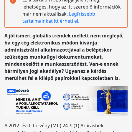
lehetséges, hogy az itt szereplő információk
már nem aktuálisak.
Legfrissebb
tartalmainkat itt érheti el.
A jól ismert globális trendek mellett nem meglepő,
ha egy cég elektronikus módon kívánja
adminisztrálni alkalmazottjával a belépéskor
szükséges munkaügyi dokumentumokat,
mindenekelőtt a munkaszerződést. Van-e ennek
bármilyen jogi akadálya? Ugyanez a kérdés
merülhet fel a kilépő papírokkal kapcsolatban is.
A 2012. évi I. törvény (Mt.) 24. § (1) Az írásbeli