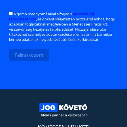
A gomb megnyomásával elfogadja
adatkezelési
tájékoztatónkat
, és önként kifejezetten hozzájárul ahhoz, hogy
az abban foglaltaknak megfelelően a Menedzser Praxis Kft.
visszavonásig kezelje és tárolja adatait. Hozzájárulása után
tiltakozhat személyes adatai kezelése ellen valamint bármikor
kérheti adatainak helyesbítését,törlését, korlátozását.
Feliratkozom