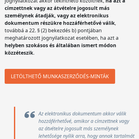
jognyilatkozat akkor tekinthető közöltnek,
ha azt a
címzettnek vagy az átvételre jogosult más
személynek átadják, vagy az elektronikus
dokumentum részükre hozzáférhetővé válik
,
továbbá a 22. § (2) bekezdés b) pontjában
meghatározott jognyilatkozat esetében, ha azt a
helyben szokásos és általában ismert módon
közzéteszik
.
LETÖLTHETŐ MUNKASZERZŐDÉS-MINTÁK
Az elektronikus dokumentum akkor válik
hozzáférhetővé, amikor a címzettnek vagy
az átvételre jogosult más személynek
lehetősége nyílik arra, hogy annak tartalmát